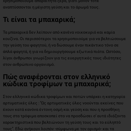
χρησιμοποιούμε απαραίτητα ξερά, γιατί μόνον τότε
αναπτύσσονται η μέγιστη γεύση και το άρωμά τους.
Τι είναι τα μπαχαρικά;
Τα μπαχαρικά δεν λείπουν από κανένα νοικοκυριό και καμία
κουζίνα. Οι περισσότεροι τα χρησιμοποιούμε για να βελτιώσουμε
την γεύση του φαγητού, ή να δώσουμε έναν πικάντικο τόνο σε
άπλά φαγητά, ή για να δημιουργήσουμε εξωτικά πιάτα. Ωστόσο,
λίγοι άνθρωποι γνωρίζουν για τις ευεργητικές τους ιδιότητες
στον ανθρώπινο οργανισμό.
Πώς αναφέρονται στον ελληνικό
κώδικα τροφίμων τα μπαχαρικά;
Στον ελληνικό κώδικα τροφίμων και ποτών υπάρχει η κατηγορία
αρτυματικές ύλες : "Ως αρτυματικές ύλες νοούνται εκείνες που
έχουν κατά κανόνα έντονη οσμή και γεύση και που η προσθήκη
τους στα τρόφιμα αποσκοπεί στο να προσδώσει σ' αυτά ιδιάζοντα
χαρακτηριστικά που βελτιώνουν τη γεύση τους και το εύληπτό
τους". Εδώ ανήκουν λοιπόν -σύμφωνα με τον ορισμό- και τα