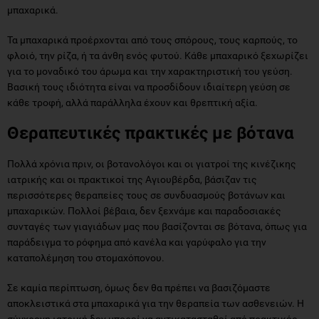
μπαχαρικά.
Τα μπαχαρικά προέρχονται από τους σπόρους, τους καρπούς, το
φλοιό, την ρίζα, ή τα άνθη ενός φυτού. Κάθε μπαχαρικό ξεχωρίζει
για το μοναδικό του άρωμα και την χαρακτηριστική του γεύση.
Βασική τους ιδιότητα είναι να προσδίδουν ιδιαίτερη γεύση σε
κάθε τροφή, αλλά παράλληλα έχουν και θρεπτική αξία.
Θεραπευτικές πρακτικές με βότανα
Πολλά χρόνια πριν, οι βοτανολόγοι και οι γιατροί της κινέζικης
ιατρικής και οι πρακτικοί της Αγιουβέρδα, βάσιζαν τις
περισσότερες θεραπείες τους σε συνδυασμούς βοτάνων και
μπαχαρικών. Πολλοί βέβαια, δεν ξεχνάμε και παραδοσιακές
συνταγές των γιαγιάδων μας που βασίζονται σε βότανα, όπως για
παράδειγμα το ρόφημα από κανέλα και γαρύφαλο για την
καταπολέμηση του στομαχόπονου.
Σε καμία περίπτωση, όμως δεν θα πρέπει να βασιζόμαστε
αποκλειστικά στα μπαχαρικά για την θεραπεία των ασθενειών. Η
σύγχρονη ιατρική δεν μπορεί να αντικατασταθεί από πρακτικές