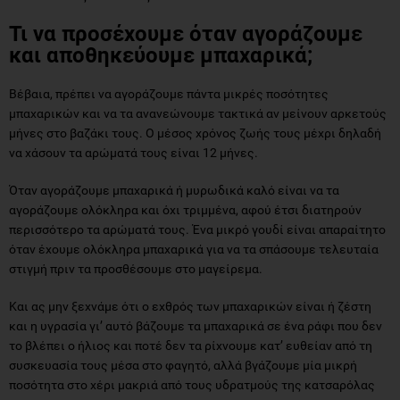
Τι να προσέχουμε όταν αγοράζουμε
και αποθηκεύουμε μπαχαρικά;
Βέβαια, πρέπει να αγοράζουμε πάντα μικρές ποσότητες
μπαχαρικών και να τα ανανεώνουμε τακτικά αν μείνουν αρκετούς
μήνες στο βαζάκι τους. Ο μέσος χρόνος ζωής τους μέχρι δηλαδή
να χάσουν τα αρώματά τους είναι 12 μήνες.
Όταν αγοράζουμε μπαχαρικά ή μυρωδικά καλό είναι να τα
αγοράζουμε ολόκληρα και όχι τριμμένα, αφού έτσι διατηρούν
περισσότερο τα αρώματά τους. Ένα μικρό γουδί είναι απαραίτητο
όταν έχουμε ολόκληρα μπαχαρικά για να τα σπάσουμε τελευταία
στιγμή πριν τα προσθέσουμε στο μαγείρεμα.
Και ας μην ξεχνάμε ότι ο εχθρός των μπαχαρικών είναι ή ζέστη
και η υγρασία γι’ αυτό βάζουμε τα μπαχαρικά σε ένα ράφι που δεν
το βλέπει ο ήλιος και ποτέ δεν τα ρίχνουμε κατ’ ευθείαν από τη
συσκευασία τους μέσα στο φαγητό, αλλά βγάζουμε μία μικρή
ποσότητα στο χέρι μακριά από τους υδρατμούς της κατσαρόλας