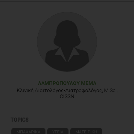
University of Arkansas, Food Safety Consortium (2010, May
18). Spicing the meat also cuts the cancer risk, research
suggests. ScienceDaily. Retrieved April 12, 2012, from
http://www.sciencedaily.com/releases/2010/05/100518105801.
Singletary K. MSI Funded paper: potential health benefits of
oregano. McCormick Science Institute website.
ΛΑΜΠΡΟΠΟΎΛΟΥ ΜΈΜΑ
Κλινική Διαιτολόγος-Διατροφολόγος, M.Sc.,
CISSN
TOPICS
ΜΠΑΧΑΡΙΚΑ
ΥΓΕΙΑ
ΜΑΓΕΙΡΙΚΗ