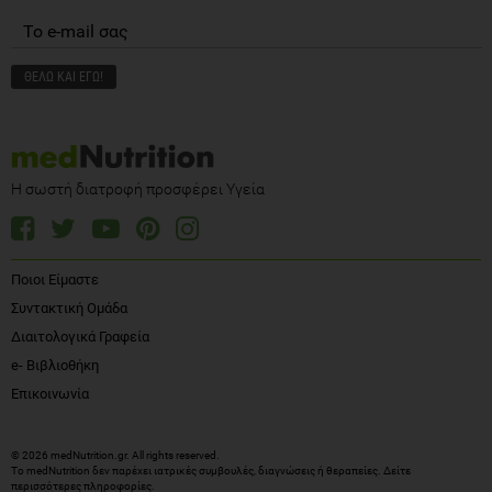
Η σωστή διατροφή προσφέρει Υγεία
Ποιοι Είμαστε
Συντακτική Ομάδα
Διαιτολογικά Γραφεία
e- Βιβλιοθήκη
Επικοινωνία
© 2026 medNutrition.gr. All rights reserved.
Το medNutrition δεν παρέχει ιατρικές συμβουλές, διαγνώσεις ή θεραπείες.
Δείτε
περισσότερες πληροφορίες
.