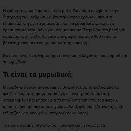
Η χρήση των μπαχαρικών είναι μία πολύ παλιά συνήθεια στην
διατροφή των ανθρώπων. Στα παλιότερα χρόνια, υπήρχε η
προκατάληψη ότι τα μπαχαρικά και τα μυρωδικά έπρεπε να
χρησιμοποιούνται μόνο για ιατρικό σκοπό. Στην Αίγυπτο βρέθηκε
πάπυρος του 1550 π.Χ. που καταγράφει περίπου 800 γνωστά
βότανα, μπαχαρικά και μυρωδικά της εποχής.
Θα πρέπει να ξεκαθαρίσουμε τι εννοούμε λέγοντας μπαχαρικά και
τι μυρωδικά.
Τι είναι τα μυρωδικά;
Μυρωδικά λοιπόν μπορούμε να θεωρήσουμε τα φύλλα από τα
φυτά, τα οποία χρησιμοποιούμε στη μαγειρική φρέσκα, ή
αποξηραμένα και μπαχαρικά τα υπόλοιπα τμήματα του φυτού,
όπως τα μπουμπούκια (π.χ. γαρύφαλλα), φλούδες (κανέλα), ρίζες
(τζίντζερ, κουρκουμάς), σπόροι (κόλιανδρος).
Το κύριο χαρακτηριστικό των μπαχαρικών είναι ότι τα