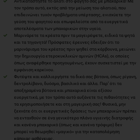
Αντικαταστήστε το αλάτι στο φαγητό σας με μπαχαρικά! Με
τον τρόπο αυτό, εκτός από την μείωση του αλατιού, που
επιδεινώνει τυχόν προβλήματα υπέρτασης, ενισχύετε την
γεύση του φαγητού και επωφελείστε από τα ευεργετικά
αποτελέσματα των μπαχαρικών στην υγεία.
Μαρινάρετε τα κρέατα πριν τα μαγειρέψετε, ειδικά τα ψητά
και τα τηγανητά! Πρόσφατες έρευνες έδειξαν ότι το
μαρινάρισμα του κρέατος πριν ψηθεί στα κάρβουνα, μειώνει
την δημιουργία ετεροκυκλικών αμινών (HCAs), οι οποίες
όπως αναφέρθηκε προηγουμένως, έχουν συσχετιστεί με την
εμφάνιση καρκίνου.
Φυτέψτε και καλλιεργήστε τα δικά σας βότανα, όπως ρίγανη,
δεντρολίβανο, δυόσμο, βασιλικό και άλλα. Παρ’ ότι τα
αποξηραμένα βότανα και μπαχαρικά είναι εξίσου
ευεργετικά, με τον τρόπο αυτό αυξάνετε τις πιθανότητες να
τα χρησιμοποιήσετε και στη μαγειρική σας! Φυσικά, μην
ξεχνάτε ότι οι ευεργετικές δράσεις των μπαχαρικών πρέπει
να ενταχθούν σε ένα γενικότερο πλάνο υγιεινής διατροφής
και κανένα μπαχαρικό (όπως και κανένα τρόφιμο) δεν
μπορεί να θεωρηθεί «μαγικό» για την καταπολέμηση
κάποιας ασθένειας.