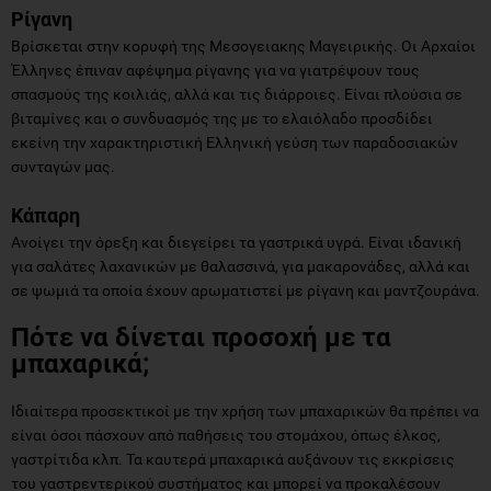
Ρίγανη
Βρίσκεται στην κορυφή της Μεσογειακης Μαγειρικής. Οι Αρχαίοι
Έλληνες έπιναν αφέψημα ρίγανης για να γιατρέψουν τους
σπασμούς της κοιλιάς, αλλά και τις διάρροιες. Είναι πλούσια σε
βιταμίνες και ο συνδυασμός της με το ελαιόλαδο προσδίδει
εκείνη την χαρακτηριστική Ελληνική γεύση των παραδοσιακών
συνταγών μας.
Κάπαρη
Ανοίγει την όρεξη και διεγείρει τα γαστρικά υγρά. Είναι ιδανική
για σαλάτες λαχανικών με θαλασσινά, για μακαρονάδες, αλλά και
σε ψωμιά τα οποία έχουν αρωματιστεί με ρίγανη και μαντζουράνα.
Πότε να δίνεται προσοχή με τα
μπαχαρικά;
Ιδιαίτερα προσεκτικοί με την χρήση των μπαχαρικών θα πρέπει να
είναι όσοι πάσχουν από παθήσεις του στομάχου, όπως έλκος,
γαστρίτιδα κλπ. Τα καυτερά μπαχαρικά αυξάνουν τις εκκρίσεις
του γαστρεντερικού συστήματος και μπορεί να προκαλέσουν