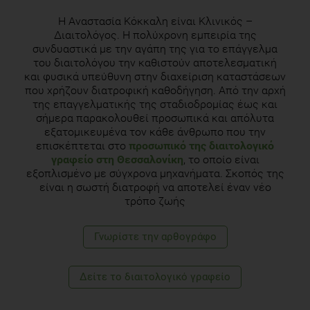
Antioxidant and anti- cholinesterase activities of eleven edible
plants. Pharmaceutical Biology (Formerly International
Η Αναστασία Κόκκαλη είναι Κλινικός –
Journal of Pharmacognosy), Volume 49, Number 3, March
Διαιτολόγος. Η πολύχρονη εμπειρία της
2011 , pp. 290-295(6)
συνδυαστικά με την αγάπη της για το επάγγελμα
του διαιτολόγου την καθιστούν αποτελεσματική
και φυσικά υπεύθυνη στην διαχείριση καταστάσεων
Dearlove RP, Greenspan P, Hartle DK, Swanson RB, Hargrove
που χρήζουν διατροφική καθοδήγηση. Από την αρχή
JL. Inhibition of protein glycation by extracts of culinary
της επαγγελματικής της σταδιοδρομίας έως και
herbs and spices. J Med Food. 2008 Jun;11(2):275-81
σήμερα παρακολουθεί προσωπικά και απόλυτα
εξατομικευμένα τον κάθε άνθρωπο που την
McCormick Science Institute for Health. Learn about 12
επισκέπτεται στο
προσωπικό της διαιτολογικό
spices and herbs used in the U.S. cuisine. Retrieved April 14,
γραφείο στη Θεσσαλονίκη
, το οποίο είναι
2012, from
εξοπλισμένο με σύγχρονα μηχανήματα. Σκοπός της
http://www.mccormickscienceinstitute.com/content.cfm?
είναι η σωστή διατροφή να αποτελεί έναν νέο
ID=10458
τρόπο ζωής
Ulbricht C, Conquer J, Costa D, Hollands W, Iannuzzi C, Isaac
Γνωρίστε την αρθογράφο
R, Jordan JK, Ledesma N, Ostroff C, Serrano JM, Shaffer MD,
Varghese M. An Evidence-Based Systematic Review of
Saffron (Crocus sativus) by the Natural Standard Research
Δείτε το διαιτολογικό γραφείο
Collaboration. J Diet Suppl. 2011 Mar;8(1):58-114.