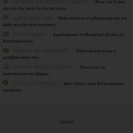
Εβδομαδίαια Μεταβολή Βάρους
Θέσε τον Στόχο
σου και δες πότε θα τον πετύχεις
Διατροφικό Tool
Βάλε στόχους στη διατροφή σου και
μάθε πώς θα τους πετύχεις!
Λίστα Αγορών
Συμπλήρωσε το Shopping List σου, με
διατροφικό νου
Βασικός Μεταβολισμός
Πόσο υψηλός είναι ο
μεταβολισμός σου;
Δείκτης Μάζας Σώματος
Ποιο είναι το
φυσιολογικό σου βάρος;
Λεξικό Διατροφής
Βρες όλους τους διατροφικούς
ορισμούς
Προβολή