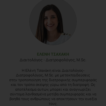
http://www.foodinsight.org/go-further-with-food-get-to-
know-nutrition-facts-label [Accessed 29 Mar. 2018]
Sievenpiper, J. L., de Souza, R. J., & Jenkins, D. J. (2012).
Sugar: fruit fructose is still healthy.
Nature
,
482
(7386), 470.
Slavin, J. L., & Lloyd, B. (2012). Health Benefits of Fruits and
Vegetables.
Advances in Nutrition
,
3
(4), 506–516.
Macdonald, I. A. (2016). A review of recent evidence relating
to sugars, insulin resistance and diabetes.
European Journal
ΕΛΈΝΗ ΤΣΑΧΆΚΗ
of Nutrition
,
55
(Suppl 2), 17–23.
Διαιτολόγος - Διατροφολόγος, M.Sc.
Η Ελένη Τσαχάκη είναι Διαιτολόγος-
Διατροφολόγος, M.Sc. με μετεκπαιδεύσεις
στην τροποποίηση της διατροφικής συμπεριφοράς
και τον τρόπο σκέψης γύρω από τη διατροφή. Ως
αποτέλεσμα αυτών, μπορεί και αναγνωρίζει
σύντομα λανθασμένα μοτίβα συμπεριφοράς και να
βοηθά τους ανθρώπους να αποκτήσουν την ευεξία
τους.