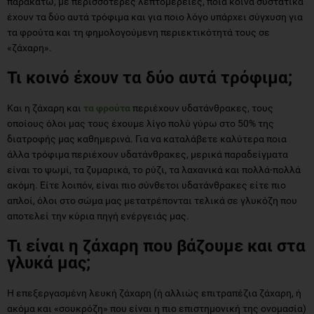
παρακάτω, με περισσότερες λεπτομέρειες, ποια κοινά συστατικά
έχουν τα δύο αυτά τρόφιμα και για ποιο λόγο υπάρχει σύγχυση για
τα φρούτα και τη φημολογούμενη περιεκτικότητά τους σε
«ζάχαρη».
Τι κοινό έχουν τα δύο αυτά τρόφιμα;
Και η ζάχαρη και
τα φρούτα
περιέχουν υδατάνθρακες, τους
οποίους όλοι μας τους έχουμε λίγο πολύ γύρω στο 50% της
διατροφής μας καθημερινά. Για να καταλάβετε καλύτερα ποια
άλλα τρόφιμα περιέχουν υδατάνθρακες, μερικά παραδείγματα
είναι το ψωμί, τα ζυμαρικά, το ρύζι, τα λαχανικά και πολλά-πολλά
ακόμη. Είτε λοιπόν, είναι πιο σύνθετοι υδατάνθρακες είτε πιο
απλοί, όλοι στο σώμα μας μετατρέπονται τελικά σε γλυκόζη που
αποτελεί την κύρια πηγή ενέργειάς μας.
Τι είναι η ζάχαρη που βάζουμε και στα
γλυκά μας;
Η επεξεργασμένη λευκή ζάχαρη (ή αλλιώς επιτραπέζια ζάχαρη, ή
ακόμα και «σουκρόζη» που είναι η πιο επιστημονική της ονομασία)