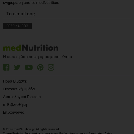
ενημέρωση από το medNutrition.
Η σωστή διατροφή προσφέρει Υγεία
Ποιοι Είμαστε
Συντακτική Ομάδα
Διαιτολογικά Γραφεία
e- Βιβλιοθήκη
Επικοινωνία
© 2026 medNutrition.gr. All rights reserved.
Το medNutrition δεν παρέχει ιατρικές συμβουλές, διαγνώσεις ή θεραπείες.
Δείτε