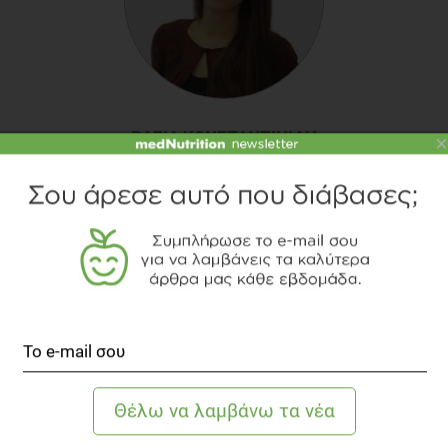
ΒΆΣΙΑ ΚΩΝΣΤΑΝΤΙΝΊΔΗ
×
Διαιτολόγος - Διατροφολόγος, M.Sc.
Η Βάσια Κωνσταντινίδη είναι Διαιτολόγος –
Διατροφολόγος με μετεκπαίδευση (M.Sc.) στη
Διατροφή & Μεταβολισμό. Από το 2016 εργάζεται
στο τμήμα Επιστημονικής Υποστήριξης του πρώτου
portal διατροφής medNutrition.gr, ενώ παρέχει
εξατομικευμένες διαιτολογικές υπηρεσίες στην
περιοχή της Αγίας Παρασκευής.
Γνωρίστε την αρθογράφο