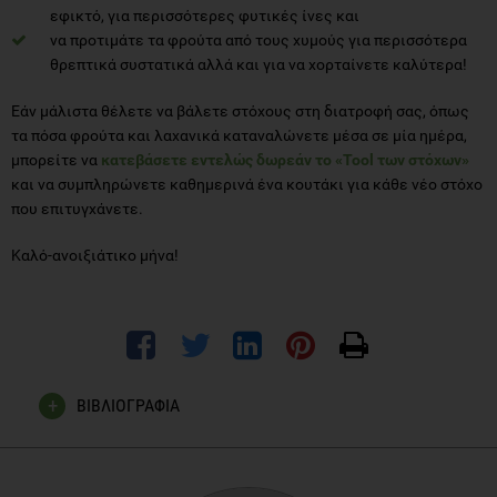
εφικτό, για περισσότερες φυτικές ίνες και
να προτιμάτε τα φρούτα από τους χυμούς για περισσότερα
θρεπτικά συστατικά αλλά και για να χορταίνετε καλύτερα!
Εάν μάλιστα θέλετε να βάλετε στόχους στη διατροφή σας, όπως
τα πόσα φρούτα και λαχανικά καταναλώνετε μέσα σε μία ημέρα,
μπορείτε να
κατεβάσετε εντελώς δωρεάν το «
Tool των στόχων
»
και να συμπληρώνετε καθημερινά ένα κουτάκι για κάθε νέο στόχο
που επιτυγχάνετε.
Καλό-ανοιξιάτικο μήνα!
ΒΙΒΛΙΟΓΡΑΦΙΑ
FoodInsight.org. (2018). Go Further with Food: Get to Know
the New Nutrition Facts Label. Available at: