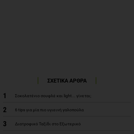
ΣΧΕΤΙΚΑ ΑΡΘΡΑ
1
Σοκολατένιο σουφλέ και light... γίνεται;
2
6 tips για μία πιο υγιεινή γαλοπούλα
3
Διατροφικό Ταξίδι στο Εξωτερικό