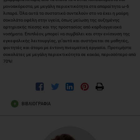
μονοακόρεστα, με μεγάλη περιεκτικότητα στα απαραίτητα ω-6
λιπαρά. Όλα αυτά τα συστατικά συντελούν στο να έχει η μαύρη
σοκολάτα οφέλη στην υγεία, όπως μείωση της αυξημένης
αρτηριακής πίεσης και της προστασίας από καρδιαγγειακά
νοσήματα. Επιπλέον, μπορεί να συμβάλει και στην ενίσχυση της
εγκεφαλικής λειτουργίας, γι’αυτό και συστήνεται σε μαθητές,
φοιτητές και άτομα με έντονη πνευματική εργασία. Προτιμήστε
σοκολάτες με μεγάλη περιεκτικότητα σε κακάο, περισσότερο από
70%!
ΒΙΒΛΙΟΓΡΑΦΙΑ
rd
Fulgoni VL 3
, Dreher M, Davenport AJ. Avocado
consumption is associated with better diet quality and
nutrient intake, and lower metabolic syndrome risk in US
adults: results from the National Health and Nutrition