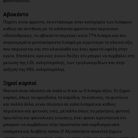
φουντουκιού.
Αβοκάντο
Παρότι είναι φρούτο, το εντάσουμε στην κατηγορία των λιπαρών
καθώς σε αντίθεση με τα υπόλοιπα φρούτα που περιέχουν
υδατάνθρακες, το αβοκάντο περιέχει κατά 77% λιπάρα και πιο
συγκεκριμένα μονοακόρεστα λιπαρά με κυριότερο το ολεικό οξύ,
που περιέχεται και στο ελαιόλαδο και έχει αρκετά οφέλη στην
υγεία. Επιπλέον, έρευνες έχουν δείξει ότι μπορεί να συμβάλει στη
μείωση της LDL χοληστερόλης, των τριγλυκεριδίων και στην
αύξηση της HDL χοληστερόλης.
Ξηροί καρποί
Ιδανικό σνακ πλούσιο σε καλά ω-6 και ω-3 λιπαρά οξέα. Οι ξηροί
καρποί, όπως τα αμύγδαλα, τα καρύδια, τα κάσιους, τα φιστίκια
και πολλά άλλα, είναι πλούσια σε καλά λιπαρά και καθώς
περιέχουν και φυτικές ίνες, μέταλλα όπως το μαγνήσιο, φυτική
πρωτεΐνη και φαινολικές ενώσεις, έχει φανεί ερευνητικά ότι
μπορούν να συμβάλουν στην προστασία από καρδιαγγειακά
νοσήματα και διαβήτη τύπου 2! Αξιοποιήστε ποικιλία ξηρών
καρπών μέσα στην ημέρα, είτε ως σνακ, είτε και συμπληρωματικά