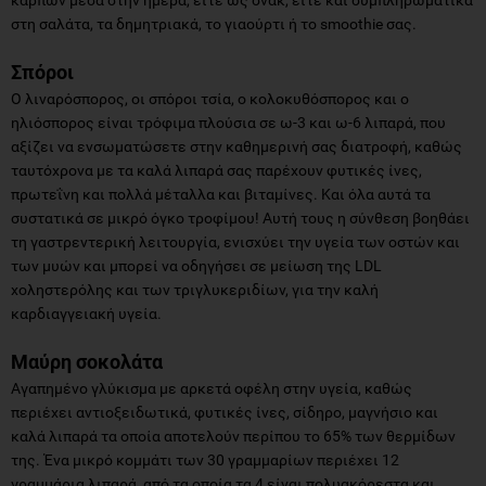
στη σαλάτα, τα δημητριακά, το γιαούρτι ή το smoothie σας.
Σπόροι
Ο λιναρόσπορος, οι σπόροι τσία, ο κολοκυθόσπορος και ο
ηλιόσπορος είναι τρόφιμα πλούσια σε ω-3 και ω-6 λιπαρά, που
αξίζει να ενσωματώσετε στην καθημερινή σας διατροφή, καθώς
ταυτόχρονα με τα καλά λιπαρά σας παρέχουν φυτικές ίνες,
πρωτεΐνη και πολλά μέταλλα και βιταμίνες. Και όλα αυτά τα
συστατικά σε μικρό όγκο τροφίμου! Αυτή τους η σύνθεση βοηθάει
τη γαστρεντερική λειτουργία, ενισχύει την υγεία των οστών και
των μυών και μπορεί να οδηγήσει σε μείωση της LDL
χοληστερόλης και των τριγλυκεριδίων, για την καλή
καρδιαγγειακή υγεία.
Μαύρη σοκολάτα
Αγαπημένο γλύκισμα με αρκετά οφέλη στην υγεία, καθώς
περιέχει αντιοξειδωτικά, φυτικές ίνες, σίδηρο, μαγνήσιο και
καλά λιπαρά τα οποία αποτελούν περίπου το 65% των θερμίδων
της. Ένα μικρό κομμάτι των 30 γραμμαρίων περιέχει 12
γραμμάρια λιπαρά, από τα οποία τα 4 είναι πολυακόρεστα και