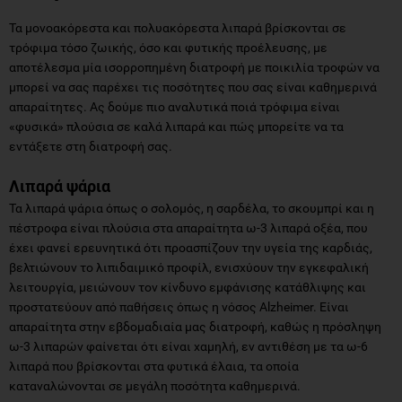
Τα μονοακόρεστα και πολυακόρεστα λιπαρά βρίσκονται σε
τρόφιμα τόσο ζωικής, όσο και φυτικής προέλευσης, με
αποτέλεσμα μία ισορροπημένη διατροφή με ποικιλία τροφών να
μπορεί να σας παρέχει τις ποσότητες που σας είναι καθημερινά
απαραίτητες. Ας δούμε πιο αναλυτικά ποιά τρόφιμα είναι
«φυσικά» πλούσια σε καλά λιπαρά και πώς μπορείτε να τα
εντάξετε στη διατροφή σας.
Λιπαρά ψάρια
Τα λιπαρά ψάρια όπως ο σολομός, η σαρδέλα, το σκουμπρί και η
πέστροφα είναι πλούσια στα απαραίτητα ω-3 λιπαρά οξέα, που
έχει φανεί ερευνητικά ότι προασπίζουν την υγεία της καρδιάς,
βελτιώνουν το λιπιδαιμικό προφίλ, ενισχύουν την εγκεφαλική
λειτουργία, μειώνουν τον κίνδυνο εμφάνισης κατάθλιψης και
προστατεύουν από παθήσεις όπως η νόσος Alzheimer. Είναι
απαραίτητα στην εβδομαδιαία μας διατροφή, καθώς η πρόσληψη
ω-3 λιπαρών φαίνεται ότι είναι χαμηλή, εν αντιθέση με τα ω-6
λιπαρά που βρίσκονται στα φυτικά έλαια, τα οποία
καταναλώνονται σε μεγάλη ποσότητα καθημερινά.