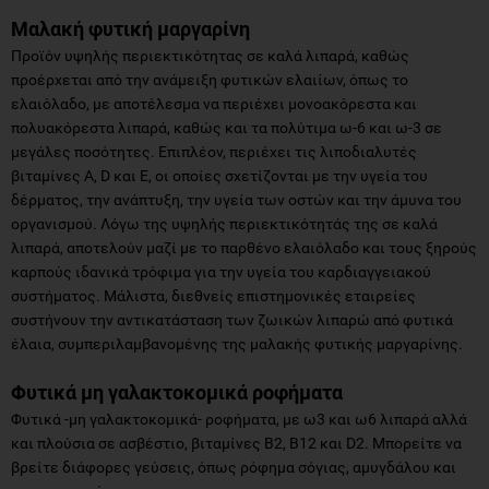
Μαλακή φυτική μαργαρίνη
Προϊόν υψηλής περιεκτικότητας σε καλά λιπαρά, καθώς
προέρχεται από την ανάμειξη φυτικών ελαιίων, όπως το
ελαιόλαδο, με αποτέλεσμα να περιέχει μονοακόρεστα και
πολυακόρεστα λιπαρά, καθώς και τα πολύτιμα ω-6 και ω-3 σε
μεγάλες ποσότητες. Επιπλέον, περιέχει τις λιποδιαλυτές
βιταμίνες Α, D και E, οι οποίες σχετίζονται με την υγεία του
δέρματος, την ανάπτυξη, την υγεία των οστών και την άμυνα του
οργανισμού. Λόγω της υψηλής περιεκτικότητάς της σε καλά
λιπαρά, αποτελούν μαζί με το παρθένο ελαιόλαδο και τους ξηρούς
καρπούς ιδανικά τρόφιμα για την υγεία του καρδιαγγειακού
συστήματος. Μάλιστα, διεθνείς επιστημονικές εταιρείες
συστήνουν την αντικατάσταση των ζωικών λιπαρώ από φυτικά
έλαια, συμπεριλαμβανομένης της μαλακής φυτικής μαργαρίνης.
Φυτικά μη γαλακτοκομικά ροφήματα
Φυτικά -μη γαλακτοκομικά- ροφήματα, με ω3 και ω6 λιπαρά αλλά
και πλούσια σε ασβέστιο, βιταμίνες Β2, Β12 και D2. Mπορείτε να
βρείτε διάφορες γεύσεις, όπως ρόφημα σόγιας, αμυγδάλου και