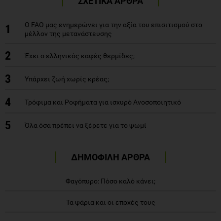
ΣΧΕΤΙΚΑ ΑΡΘΡΑ
Ο FAO μας ενημερώνει για την αξία του επισιτισμού στο
1
μέλλον της μετανάστευσης
2
Έχει ο ελληνικός καφές θερμίδες;
3
Υπάρχει ζωή χωρίς κρέας;
4
Τρόφιμα και Ροφήματα για ισχυρό Ανοσοποιητικό
5
Όλα όσα πρέπει να ξέρετε για το ψωμί
ΔΗΜΟΦΙΛΗ ΑΡΘΡΑ
Φαγόπυρο: Πόσο καλό κάνει;
Τα ψάρια και οι εποχές τους