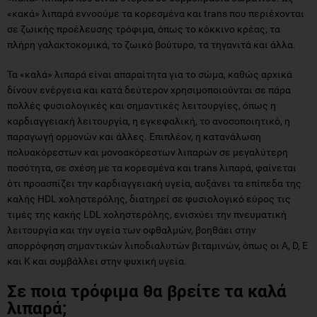
«κακά» λιπαρά εννοούμε τα κορεσμένα και trans που περιέχονται
σε ζωικής προέλευσης τρόφιμα, όπως το κόκκινο κρέας, τα
πλήρη γαλακτοκομικά, το ζωικό βούτυρο, τα τηγανιτά και άλλα.
Τα «καλά» λιπαρά είναι απαραίτητα για το σώμα, καθώς αρχικά
δίνουν ενέργεια και κατά δεύτερον χρησιμοποιούνται σε πάρα
πολλές φυσιολογικές και σημαντικές λειτουργίες, όπως η
καρδιαγγειακή λειτουργία, η εγκεφαλική, το ανοσοποιητικό, η
παραγωγή ορμονών και άλλες. Επιπλέον, η κατανάλωση
πολυακόρεστων και μονοακόρεστων λιπαρών σε μεγαλύτερη
ποσότητα, σε σχέση με τα κορεσμένα και trans λιπαρά, φαίνεται
ότι προασπίζει την καρδιαγγειακή υγεία, αυξάνει τα επίπεδα της
καλής HDL χοληστερόλης, διατηρεί σε φυσιολογικό εύρος τις
τιμές της κακής LDL χοληστερόλης, ενισχύει την πνευματική
λειτουργία και την υγεία των οφθαλμών, βοηθάει στην
απορρόφηση σημαντικών λιποδιαλυτών βιταμινών, όπως οι Α, D, E
και Κ και συμβάλλει στην ψυχική υγεία.
Σε ποια τρόφιμα θα βρείτε τα καλά
λιπαρά;