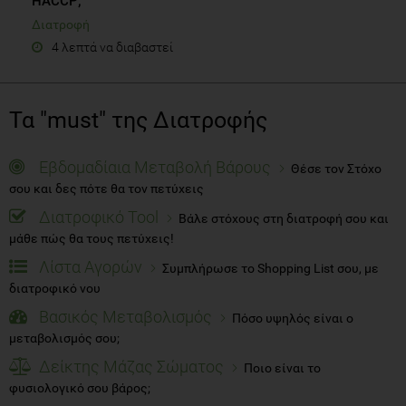
HACCP;
Διατροφή
4 λεπτά να διαβαστεί
Τα "must" της Διατροφής
Εβδομαδίαια Μεταβολή Βάρους
Θέσε τον Στόχο
σου και δες πότε θα τον πετύχεις
Διατροφικό Tool
Βάλε στόχους στη διατροφή σου και
μάθε πώς θα τους πετύχεις!
Λίστα Αγορών
Συμπλήρωσε το Shopping List σου, με
διατροφικό νου
Βασικός Μεταβολισμός
Πόσο υψηλός είναι ο
μεταβολισμός σου;
Δείκτης Μάζας Σώματος
Ποιο είναι το
φυσιολογικό σου βάρος;