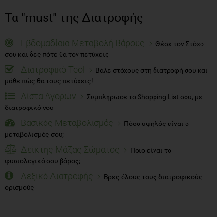
Τα "must" της Διατροφής
Εβδομαδίαια Μεταβολή Βάρους
Θέσε τον Στόχο
σου και δες πότε θα τον πετύχεις
Διατροφικό Tool
Βάλε στόχους στη διατροφή σου και
μάθε πώς θα τους πετύχεις!
Λίστα Αγορών
Συμπλήρωσε το Shopping List σου, με
διατροφικό νου
Βασικός Μεταβολισμός
Πόσο υψηλός είναι ο
μεταβολισμός σου;
Δείκτης Μάζας Σώματος
Ποιο είναι το
φυσιολογικό σου βάρος;
Λεξικό Διατροφής
Βρες όλους τους διατροφικούς
ορισμούς