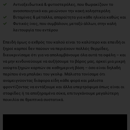
Αντιοξειδωτικά & φυτοστερόλες, που θωρακίζουν το
ανοσοποιητικό και μειώνουν την κακή χοληστερόλη
Βιταμίνες & μέταλλα, απαραίτητα για κάθε ηλικία καθώς και
Φυτικές ίνες, που συμβάλουν, μεταξύ άλλων, στην καλή
λειτουργία του εντέρου
Επειδή όμως ο εχθρός του καλού είναι το καλύτερο και επειδή οι
ξηροί καρποί δεν παύουν να περιέχουν πολλές θερμίδες,
διευκρινίσαμε ότι για να απολαμβάνουμε όλα αυτά τα οφέλη – και
να μην κινδυνεύουμε να αυξήσουμε το βάρος μας, αρκεί μια μικρή
χούφτα ξηρών καρπών σε καθημερινή βάση – όσο είναι δηλαδή
περίπου ένα μπαλάκι του γκολφ. Μάλιστα τονίσαμε ότι
αναμειγνύοντας διάφορα είδη κάθε φορά και μάλιστα
φροντίζοντας να εντάξουμε και άλλα υπερτρόφιμα όπως είναι οι
σταφίδες ή τα αποξηραμένα σύκα, επιτυγχάνουμε μεγαλύτερη
ποικιλία σε θρεπτικά συστατικά.