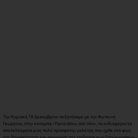
Την Κυριακή 18 Δεκεμβρίου συζητήσαμε με την Φωτεινή
Γεωργίου, στην εκπομπή «Υγεία πάνω από όλα», τα ενδιαφέροντα
αποτελέσματα μιας πολύ πρόσφατης μελέτης που ήρθε στο φως
της δημοσιότητας και αφορούσε την επίδραση των ξηρών καρπών