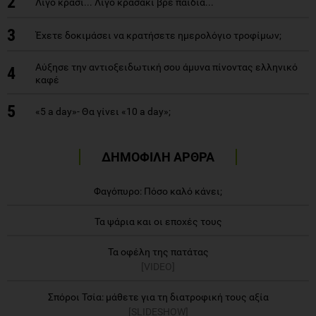
2
Λίγο κρασί... Λίγο κρασάκι βρε παιδιά...
3
Έχετε δοκιμάσει να κρατήσετε ημερολόγιο τροφίμων;
Αύξησε την αντιοξειδωτική σου άμυνα πίνοντας ελληνικό
4
καφέ
5
«5 a day»- Θα γίνει «10 a day»;
ΔΗΜΟΦΙΛΗ ΑΡΘΡΑ
Φαγόπυρο: Πόσο καλό κάνει;
Τα ψάρια και οι εποχές τους
Τα οφέλη της πατάτας
[VIDEO]
Σπόροι Τσία: μάθετε για τη διατροφική τους αξία
[SLIDESHOW]