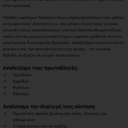
στην υγεία μας.
Πλήθος ωφέλιμων δράσεων όπως καρδιοπροστατευτικός ρόλος,
αντικαρκινικές ιδιότητες κ.α., που μπορεί λίγο ή πολύ να είναι
γνωστές στους περισσότερους, ωστόσο δύσκολα θα φανταζόταν
κανείς ότι σε μια μικρή χούφτα ξηρών καρπών κρύβεται τέτοιος
ανεκτίμητος διατροφικός θησαυρός. Αποδείξαμε στο στούντιο το
μεγαλείο και την προνοητικότητα της φύσης... ότι τα καλά,
δηλαδή, τα βγάζει σε μικρές συσκευασίες.
Αναδείξαμε τους πρωταθλητές:
Αμύγδαλα
Καρύδια
Φιστίκια
Κάσιους
Αναλύσαμε την ιδιαίτερή τους σύσταση:
Πρωτεΐνες υψηλής βιολογικής αξίας, ιδανικές για
αθλομενους
Λιπαρά φιλικά για την καρδιά