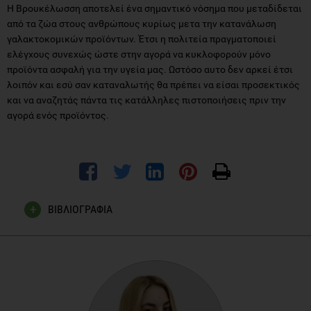
Η Βρουκέλωσση αποτελεί ένα σημαντικό νόσημα που μεταδίδεται
από τα ζώα στους ανθρώπους κυρίως μετα την κατανάλωση
γαλακτοκομικών προϊόντων. Έτσι η πολιτεία πραγματοποιεί
ελέγχους συνεχώς ώστε στην αγορά να κυκλοφορούν μόνο
προϊόντα ασφαλή για την υγεία μας. Ωστόσο αυτο δεν αρκεί έτσι
λοιπόν και εσύ σαν καταναλωτής θα πρέπει να είσαι προσεκτικός
και να αναζητάς πάντα τις κατάλληλες πιστοποιήσεις πριν την
αγορά ενός προϊόντος.
ΒΙΒΛΙΟΓΡΑΦΙΑ
Βρουκέλλωση (Μελιταίος Πυρετός).Εθνικός Οργανισμός
Δημόσιας Υγείας. Available at:
https://eody.gov.gr/disease/vroykellosi/