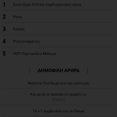
1
Συνένζυμο Q10 και καρδιαγγειακή υγεία
2
Ρόκα
3
Ειλεός
4
Ρυζογκοφρέτες
5
ΠΟΠ Πορτοκάλια Μάλεμε
ΔΗΜΟΦΙΛΗ ΑΡΘΡΑ
Νηστεία: Ένα δώρο για την υγεία μας
Και μετά το πασχαλινό τραπέζι τι;
[VIDEO]
10 + 1 συμβουλές για το Πάσχα