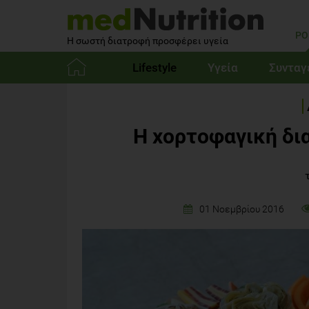
PO
Η σωστή διατροφή προσφέρει υγεία
Lifestyle
Υγεία
Συνταγ
Αρχική
Η χορτοφαγική δι
01 Νοεμβρίου 2016