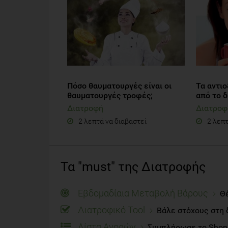
Πόσο θαυματουργές είναι οι
Τα αντιο
θαυματουργές τροφές;
από το 
Διατροφή
Διατροφ
2 λεπτά να διαβαστεί
2 λεπτ
Τα "must" της Διατροφής
Εβδομαδίαια Μεταβολή Βάρους
Θέ
Διατροφικό Tool
Βάλε στόχους στη 
Λίστα Αγορών
Συμπλήρωσε το Shoppi