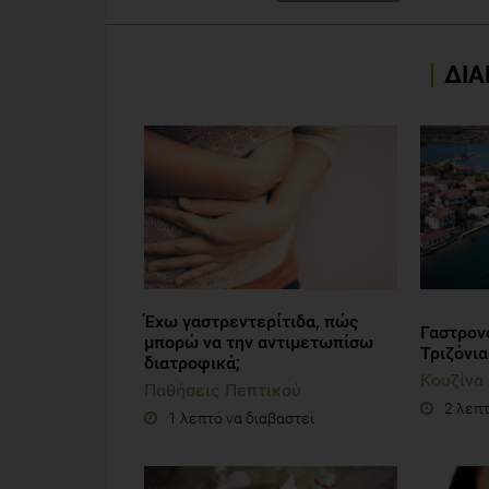
ΔΙΑ
Έχω γαστρεντερίτιδα, πώς
Γαστρονο
μπορώ να την αντιμετωπίσω
Τριζόνι
διατροφικά;
Κουζίνα
Παθήσεις Πεπτικού
2 λεπτ
1 λεπτό να διαβαστεί