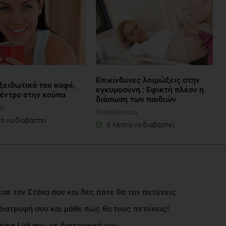
Επικίνδυνες λοιμώξεις στην
ξειδωτικά του καφέ,
εγκυμοσύνη : Εφικτή πλέον η
δέντρο στην κούπα
διάσωση των παιδιών
ή
Οικογένεια
ά να διαβαστεί
6 λεπτά να διαβαστεί
σε τον Στόχο σου και δες πότε θα τον πετύχεις
διατροφή σου και μάθε πώς θα τους πετύχεις!
ng List σου, με διατροφικό νου