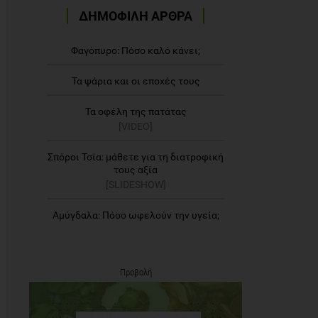
ΔΗΜΟΦΙΛΗ ΑΡΘΡΑ
Φαγόπυρο: Πόσο καλό κάνει;
Τα ψάρια και οι εποχές τους
Τα οφέλη της πατάτας
[VIDEO]
Σπόροι Τσία: μάθετε για τη διατροφική
τους αξία
[SLIDESHOW]
Αμύγδαλα: Πόσο ωφελούν την υγεία;
Προβολή