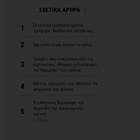
ΣΧΕΤΙΚΑ ΑΡΘΡΑ
Γενετικά τροποποιημένα
1
τρόφιμα : Μύθοι και αλήθειες
2
Μα γιατί είναι άσπρο το γάλα;
Τροφές που ενεργοποιούν τις
3
σιρτουίνες: Μπορεί η διατροφή
να “παγώσει” τον χρόνο;
Μέντα, χαμομήλι και ιβίσκος: Τα
4
φάρμακα της φύσης
Η ελληνική διατροφή την
περίοδο της οικονομικής
5
κρίσης
[VIDEO]