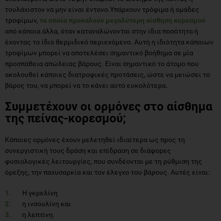
τουλάχιστον να μην είναι έντονο.Υπάρχουν τρόφιμα ή ομάδες
τροφίμων,
τα οποία προκαλούν μεγαλύτερη αίσθηση κορεσμού
από κάποια άλλα, όταν καταναλώνονται στην ίδια ποσότητα ή
έχοντας το ίδιο θερμιδικό περιεχόμενο. Αυτή η ιδιότητα κάποιων
τροφίμων μπορεί να αποτελέσει σημαντικό βοήθημα σε μία
προσπάθεια απώλειας βάρους. Είναι σημαντικό το άτομο που
ακολουθεί κάποιες διατροφικές προτάσεις, ώστε να μειώσει το
βάρος του, να μπορεί να το κάνει αυτό ευκολότερα.
Συμμετέχουν οι ορμόνες στο αίσθημα
της πείνας-κορεσμού;
Κάποιες ορμόνες έχουν μελετηθεί ιδιαίτερα ως προς τη
συνεργιστική τους δράση και επίδραση σε διάφορες
φυσιολογικές λειτουργίες, που συνδέονται με τη ρύθμιση της
όρεξης, την παχυσαρκία και τον έλεγχο του βάρους. Αυτές είναι:
Η γκρελίνη
η ινσουλίνη και
η λεπτίνη.