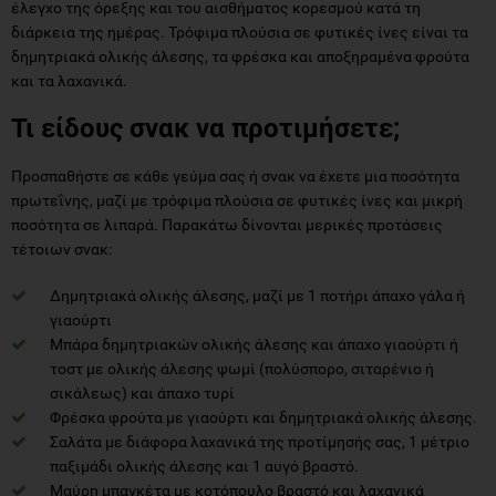
έλεγχο της όρεξης και του αισθήματος κορεσμού κατά τη
διάρκεια της ημέρας. Τρόφιμα πλούσια σε φυτικές ίνες είναι τα
δημητριακά ολικής άλεσης, τα φρέσκα και αποξηραμένα φρούτα
και τα λαχανικά.
Τι είδους σνακ να προτιμήσετε;
Προσπαθήστε σε κάθε γεύμα σας ή σνακ να έχετε μια ποσότητα
πρωτεΐνης, μαζί με τρόφιμα πλούσια σε φυτικές ίνες και μικρή
ποσότητα σε λιπαρά. Παρακάτω δίνονται μερικές προτάσεις
τέτοιων σνακ:
Δημητριακά ολικής άλεσης, μαζί με 1 ποτήρι άπαχο γάλα ή
γιαούρτι
Μπάρα δημητριακών ολικής άλεσης και άπαχο γιαούρτι ή
τοστ με ολικής άλεσης ψωμί (πολύσπορο, σιταρένιο ή
σικάλεως) και άπαχο τυρί
Φρέσκα φρούτα με γιαούρτι και δημητριακά ολικής άλεσης.
Σαλάτα με διάφορα λαχανικά της προτίμησής σας, 1 μέτριο
παξιμάδι ολικής άλεσης και 1 αυγό βραστό.
Μαύρη μπαγκέτα με κοτόπουλο βραστό και λαχανικά