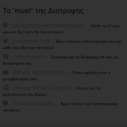
Τα "must" της Διατροφής
Εβδομαδίαια Μεταβολή Βάρους
Θέσε τον Στόχο
σου και δες πότε θα τον πετύχεις
Διατροφικό Tool
Βάλε στόχους στη διατροφή σου και
μάθε πώς θα τους πετύχεις!
Λίστα Αγορών
Συμπλήρωσε το Shopping List σου, με
διατροφικό νου
Βασικός Μεταβολισμός
Πόσο υψηλός είναι ο
μεταβολισμός σου;
Δείκτης Μάζας Σώματος
Ποιο είναι το
φυσιολογικό σου βάρος;
Λεξικό Διατροφής
Βρες όλους τους διατροφικούς
ορισμούς