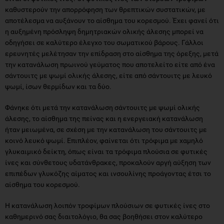
καθυστερούν την απορρόφηση των θρεπτικών συστατικών, με
αποτέλεσμα να αυξάνουν το αίσθημα του κορεσμού. Έχει φανεί ότι
η αυξημένη πρόσληψη δημητριακών ολικής άλεσης μπορεί να
οδηγήσει σε καλύτερο έλεγχο του σωματικού βάρους. Γάλλοι
ερευνητές μελέτησαν την επίδραση στο αίσθημα της όρεξης, μετά
την κατανάλωση πρωινού γεύματος που αποτελείτο είτε από ένα
σάντουιτς με ψωμί ολικής άλεσης, είτε από σάντουιτς με λευκό
ψωμί, ίσων θερμίδων και τα δύο.
Φάνηκε ότι μετά την κατανάλωση σάντουιτς με ψωμί ολικής
άλεσης, το αίσθημα της πείνας και η ενεργειακή κατανάλωση
ήταν μειωμένα, σε σχέση με την κατανάλωση του σάντουιτς με
κοινό λευκό ψωμί. Επιπλέον, φαίνεται ότι τρόφιμα με χαμηλό
γλυκαιμικό δείκτη, όπως είναι τα τρόφιμα πλούσια σε φυτικές
ίνες και σύνθετους υδατάνθρακες, προκαλούν αργή αύξηση των
επιπέδων γλυκόζης αίματος και ινσουλίνης προάγοντας έτσι το
αίσθημα του κορεσμού.
Η κατανάλωση λοιπόν τροφίμων πλούσιων σε φυτικές ίνες στο
καθημερινό σας διαιτολόγιο, θα σας βοηθήσει στον καλύτερο