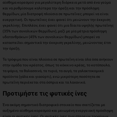
αίσθημα κορεσμού για μεγαλύτερη διάρκεια μετά από ένα γεύμα
και να ρυθμίσουμε καλύτερα την όρεξη και την πρόσληψη
θερμίδων, μία διατροφή πλούσια σε πρωτεΐνες μπορεί να είναι
ευεργετική. Οι πρωτεΐνες έχει φανεί ότι μειώνουν την έκκριση
γκρελίνης. Επιπλέον, έχει φανεί ότι μια δίαιτα υψηλής πρωτεΐνης
(35% των συνολικών θερμίδων), μαζί με μία μέτρια πρόσληψη
υδατανθράκων (45% των συνολικών θερμίδων) μπορεί να
καταστείλει σημαντικά την έκκριση γκρελίνης, μειώνοντας έτσι
την όρεξη.
Τα τρόφιμα που είναι πλούσια σε πρωτεΐνη είναι όλα όσα ανήκουν
στην ομάδα του κρέατος, όπως το κόκκινο κρέας, το κοτόπουλο,
τα ψάρια, τα θαλασσινά, τα τυριά, τα αυγά, τα γαλακτοκομικά
προϊόντα (γάλα και γιαούρτι), ενώ μικρότερη ποσότητα σε
πρωτεΐνη περιέχεται στα όσπρια και τα λαχανικά.
Προτιμήστε τις φυτικές ίνες
Ένα ακόμη σημαντικό διατροφικό στοιχείο που σχετίζεται με
αυξημένο αίσθημα κορεσμού και μειωμένη ενεργειακή πρόσληψη
είναι οι φυτικές ίνες. Οι φυτικές ίνες των στερεών τροφίμων