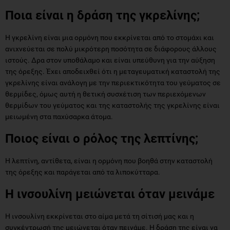
Ποια είναι η δράση της γκρελίνης;
Η γκρελίνη είναι μια ορμόνη που εκκρίνεται από το στομάχι και
ανιχνεύεται σε πολύ μικρότερη ποσότητα σε διάφορους άλλους
ιστούς. Δρα στον υποθάλαμο και είναι υπεύθυνη για την αύξηση
της όρεξης. Έχει αποδειχθεί ότι η μεταγευματική καταστολή της
γκρελίνης είναι ανάλογη με την περιεκτικότητα του γεύματος σε
θερμίδες, όμως αυτή η θετική συσχέτιση των περιεχόμενων
θερμίδων του γεύματος και της καταστολής της γκρελίνης είναι
μειωμένη στα παχύσαρκα άτομα.
Ποιος είναι ο ρόλος της λεπτίνης;
Η λεπτίνη, αντίθετα, είναι η ορμόνη που βοηθά στην καταστολή
της όρεξης και παράγεται από τα λιποκύτταρα.
Η ινσουλίνη μειώνεται όταν μεινάμε
Η ινσουλίνη εκκρίνεται στο αίμα μετά τη σίτισή μας και η
συγκέντρωσή της μειώνεται όταν πεινάμε. Η δράση της είναι να