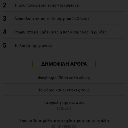
2
Τι μου προσφέρει ένας ντεκαφεϊνέ;
3
Ανακαλύπτοντας το Δημητριακό «Φόνιο»
4
Ροφήματα με μηδενικές ή πολύ χαμηλές θερμίδες
5
Το λικέρ της γιαγιάς
ΔΗΜΟΦΙΛΗ ΑΡΘΡΑ
Φαγόπυρο: Πόσο καλό κάνει;
Τα ψάρια και οι εποχές τους
Τα οφέλη της πατάτας
[VIDEO]
Σπόροι Τσία: μάθετε για τη διατροφική τους αξία
[SLIDESHOW]