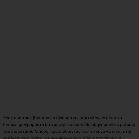
Ένας από τους βασικούς στόχους των διαιτολόγων είναι να
δίνουν προγράμματα διατροφής τα οποία θα οδηγήσουν σε μείωση
του σωματικού λίπους, προσπαθώντας ταυτόχρονα να είναι έτσι
σχεδιασμένα, ώστε να μην υπάρχει το αίσθημα της πείνας ή