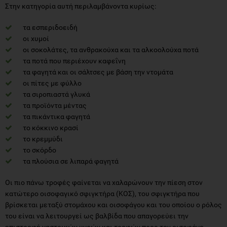
Στην κατηγορία αυτή περιλαμβάνοντα κυρίως:
τα εσπεριδοειδή
οι χυμοί
οι σοκολάτες, τα ανθρακούχα και τα αλκοολούχα ποτά
τα ποτά που περιέχουν καφεΐνη
τα φαγητά και οι σάλτσες με βάση την ντομάτα
οι πίτες με φύλλο
τα σιροπιαστά γλυκά
τα προϊόντα μέντας
τα πικάντικα φαγητά
το κόκκινο κρασί
το κρεμμύδι
το σκόρδο
τα πλούσια σε λιπαρά φαγητά
Οι πιο πάνω τροφές φαίνεται να χαλαρώνουν την πίεση στον
κατώτερο οισοφαγικό σφιγκτήρα (ΚΟΣ), του σφιγκτήρα που
βρίσκεται μεταξύ στομάχου και οισοφάγου και του οποίου ο ρόλος
του είναι να λειτουργεί ως βαλβίδα που απαγορεύει την
επιστροφή γαστρικών υγρών και τροφών προς τον οισοφάγο.