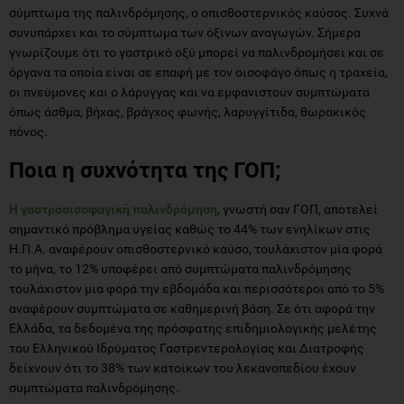
σύμπτωμα της παλινδρόμησης, ο οπισθοστερνικός καύσος. Συχνά
συνυπάρχει και το σύμπτωμα των όξινων αναγωγών. Σήμερα
γνωρίζουμε ότι το γαστρικό οξύ μπορεί να παλινδρομήσει και σε
όργανα τα οποία είναι σε επαφή με τον οισοφάγο όπως η τραχεία,
οι πνεύμονες και ο λάρυγγας και να εμφανιστούν συμπτώματα
όπως άσθμα, βήχας, βράγχος φωνής, λαρυγγίτιδα, θωρακικός
πόνος.
Ποια η συχνότητα της ΓΟΠ;
Η γαστροοισοφαγική παλινδρόμηση
, γνωστή σαν ΓΟΠ, αποτελεί
σημαντικό πρόβλημα υγείας καθώς το 44% των ενηλίκων στις
Η.Π.Α. αναφέρουν οπισθοστερνικό καύσο, τουλάχιστον μία φορά
το μήνα, το 12% υποφέρει από συμπτώματα παλινδρόμησης
τουλάχιστον μια φορά την εβδομάδα και περισσότεροι από το 5%
αναφέρουν συμπτώματα σε καθημερινή βάση. Σε ότι αφορά την
Ελλάδα, τα δεδομένα της πρόσφατης επιδημιολογικής μελέτης
του Ελληνικού Ιδρύματος Γαστρεντερολογίας και Διατροφής
δείχνουν ότι το 38% των κατοίκων του λεκανοπεδίου έχουν
συμπτώματα παλινδρόμησης.