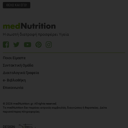
Η σωστή διατροφή προσφέρει Υγεία
Ποιοι Είμαστε
Συντακτική Ομάδα
Διαιτολογικά Γραφεία
e- Βιβλιοθήκη
Επικοινωνία
© 2026 medNutrition.gr. All rights reserved.
Το medNutrition δεν παρέχει ιατρικές συμβουλές, διαγνώσεις ή θεραπείες.
Δείτε
περισσότερες πληροφορίες
.
DESIGN: