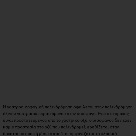
Η γαστροοισοφαγική παλινδρόμηση οφείλεται στην παλινδρόμηση
όξινου γαστρικού περιεχόμενου στον οισοφάγο. Ενώ ο στόμαχος
είναι προστατευμένος από το γαστρικό οξύ, ο οισοφάγος δεν έχει
καμία προστασία στο οξύ που παλινδρομεί, ερεθίζεται όταν
έρχεται σε επαφή μ' αυτό και έτσι εμφανίζεται το κλασικό