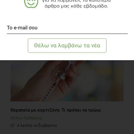
Αύξησε την αθλητική σου απόδοση με... καφέ!
Fitness
2 λεπτά να διαβαστεί
Θεραπεία με κορτιζόνη: Τι πρέπει να τρώω;
Άλλες Παθήσεις
4 λεπτά να διαβαστεί