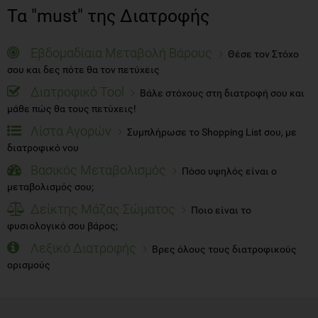
Τα "must" της Διατροφής
Εβδομαδίαια Μεταβολή Βάρους
Θέσε τον Στόχο
σου και δες πότε θα τον πετύχεις
Διατροφικό Tool
Βάλε στόχους στη διατροφή σου και
μάθε πώς θα τους πετύχεις!
Λίστα Αγορών
Συμπλήρωσε το Shopping List σου, με
διατροφικό νου
Βασικός Μεταβολισμός
Πόσο υψηλός είναι ο
μεταβολισμός σου;
Δείκτης Μάζας Σώματος
Ποιο είναι το
φυσιολογικό σου βάρος;
Λεξικό Διατροφής
Βρες όλους τους διατροφικούς
ορισμούς