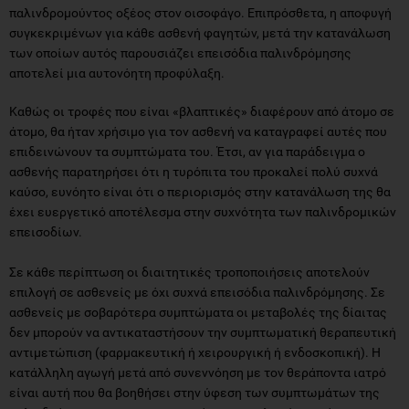
παλινδρομούντος οξέος στον οισοφάγο. Επιπρόσθετα, η αποφυγή
συγκεκριμένων για κάθε ασθενή φαγητών, μετά την κατανάλωση
των οποίων αυτός παρουσιάζει επεισόδια παλινδρόμησης
αποτελεί μια αυτονόητη προφύλαξη.
Καθώς οι τροφές που είναι «βλαπτικές» διαφέρουν από άτομο σε
άτομο, θα ήταν χρήσιμο για τον ασθενή να καταγραφεί αυτές που
επιδεινώνουν τα συμπτώματα του. Έτσι, αν για παράδειγμα ο
ασθενής παρατηρήσει ότι η τυρόπιτα του προκαλεί πολύ συχνά
καύσο, ευνόητο είναι ότι ο περιορισμός στην κατανάλωση της θα
έχει ευεργετικό αποτέλεσμα στην συχνότητα των παλινδρομικών
επεισοδίων.
Σε κάθε περίπτωση οι διαιτητικές τροποποιήσεις αποτελούν
επιλογή σε ασθενείς με όχι συχνά επεισόδια παλινδρόμησης. Σε
ασθενείς με σοβαρότερα συμπτώματα οι μεταβολές της δίαιτας
δεν μπορούν να αντικαταστήσουν την συμπτωματική θεραπευτική
αντιμετώπιση (φαρμακευτική ή χειρουργική ή ενδοσκοπική). Η
κατάλληλη αγωγή μετά από συνεννόηση με τον θεράποντα ιατρό
είναι αυτή που θα βοηθήσει στην ύφεση των συμπτωμάτων της