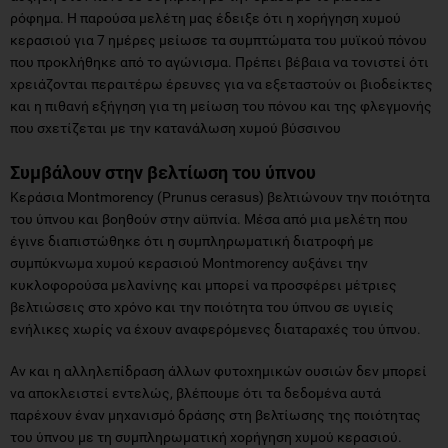
ρόφημα. Η παρούσα μελέτη μας έδειξε ότι η χορήγηση χυμού
κερασιού για 7 ημέρες μείωσε τα συμπτώματα του μυϊκού πόνου
που προκλήθηκε από το αγώνισμα. Πρέπει βέβαια να τονιστεί ότι
χρειάζονται περαιτέρω έρευνες για να εξεταστούν οι βιοδείκτες
και η πιθανή εξήγηση για τη μείωση του πόνου και της φλεγμονής
που σχετίζεται με την κατανάλωση χυμού βύσσινου
Συμβάλουν στην βελτίωση του ύπνου
Κεράσια Montmorency (Prunus cerasus) βελτιώνουν την ποιότητα
του ύπνου και βοηθούν στην αϋπνία. Μέσα από μια μελέτη που
έγινε διαπιστώθηκε ότι η συμπληρωματική διατροφή με
συμπύκνωμα χυμού κερασιού Montmorency αυξάνει την
κυκλοφορούσα μελανίνης και μπορεί να προσφέρει μέτριες
βελτιώσεις στο χρόνο και την ποιότητα του ύπνου σε υγιείς
ενήλικες χωρίς να έχουν αναφερόμενες διαταραχές του ύπνου.
Αν και η αλληλεπίδραση άλλων φυτοχημικών ουσιών δεν μπορεί
να αποκλειστεί εντελώς, βλέπουμε ότι τα δεδομένα αυτά
παρέχουν έναν μηχανισμό δράσης στη βελτίωσης της ποιότητας
του ύπνου με τη συμπληρωματική χορήγηση χυμού κερασιού.