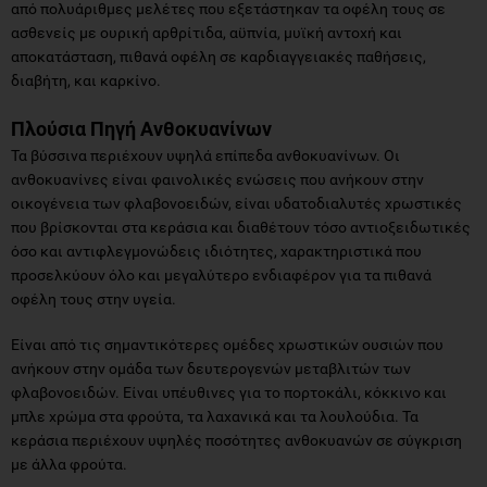
από πολυάριθμες μελέτες που εξετάστηκαν τα οφέλη τους σε
ασθενείς με ουρική αρθρίτιδα, αϋπνία, μυϊκή αντοχή και
αποκατάσταση, πιθανά οφέλη σε καρδιαγγειακές παθήσεις,
διαβήτη, και καρκίνο.
Πλούσια Πηγή Ανθοκυανίνων
Τα βύσσινα περιέχουν υψηλά επίπεδα ανθοκυανίνων. Οι
ανθοκυανίνες είναι φαινολικές ενώσεις που ανήκουν στην
οικογένεια των φλαβονοειδών, είναι υδατοδιαλυτές χρωστικές
που βρίσκονται στα κεράσια και διαθέτουν τόσο αντιοξειδωτικές
όσο και αντιφλεγμονώδεις ιδιότητες, χαρακτηριστικά που
προσελκύουν όλο και μεγαλύτερο ενδιαφέρον για τα πιθανά
οφέλη τους στην υγεία.
Είναι από τις σημαντικότερες ομέδες χρωστικών ουσιών που
ανήκουν στην ομάδα των δευτερογενών μεταβλιτών των
φλαβονοειδών. Είναι υπέυθινες για το πορτοκάλι, κόκκινο και
μπλε χρώμα στα φρούτα, τα λαχανικά και τα λουλούδια. Τα
κεράσια περιέχουν υψηλές ποσότητες ανθοκυανών σε σύγκριση
με άλλα φρούτα.