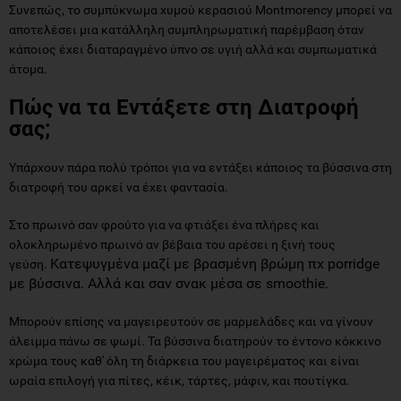
Συνεπώς, το συμπύκνωμα χυμού κερασιού Montmorency μπορεί να
αποτελέσει μια κατάλληλη συμπληρωματική παρέμβαση όταν
κάποιος έχει διαταραγμένο ύπνο σε υγιή αλλά και συμπωματικά
άτομα.
Πώς να τα Εντάξετε στη Διατροφή
σας;
Υπάρχουν πάρα πολύ τρόποι για να εντάξει κάποιος τα βύσσινα στη
διατροφή του αρκεί να έχει φαντασία.
Στο πρωινό σαν φρούτο για να φτιάξει ένα πλήρες και
ολοκληρωμένο πρωινό αν βέβαια του αρέσει η ξινή τους
Κατεψυγμένα μαζί με βρασμένη βρώμη πχ porridge
γεύση.
με βύσσινα.
Αλλά και σαν σνακ μέσα σε smoothie.
Μπορούν επίσης να μαγειρευτούν σε μαρμελάδες και να γίνουν
άλειμμα πάνω σε ψωμί. Τα βύσσινα διατηρούν το έντονο κόκκινο
χρώμα τους καθ' όλη τη διάρκεια του μαγειρέματος και είναι
ωραία επιλογή για πίτες, κέικ, τάρτες, μάφιν, και πουτίγκα.