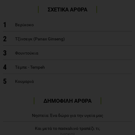
ΣΧΕΤΙΚΑ ΑΡΘΡΑ
1
Βερίκοκο
2
Τζίνσεγκ (Panax Ginseng)
3
Φουντούκια
4
Τέμπε - Tempeh
5
Κουμαριά
ΔΗΜΟΦΙΛΗ ΑΡΘΡΑ
Νηστεία: Ένα δώρο για την υγεία μας
Και μετά το πασχαλινό τραπέζι τι;
[VIDEO]