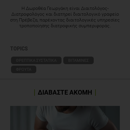
Elliot, D.L., Kuehl, K.S., Jones, K.D. and Dulacki, K., 2010.
H Δωροθέα Γεωργάκη είναι Διαιτολόγος-
Using an eccentric exercise-testing protocol to assess the
Διατροφολόγος και διατηρεί διαιτολογικό γραφείο
beneficial effects of tart cherry juice in fibromyalgia patients.
στη Πρέβεζα, παρέχοντας διαιτολογικές υπηρεσίες
Integr. Med, 9, pp.24-29.
τροποποίησης διατροφικής συμπεριφοράς.
TOPICS
ΘΡΕΠΤΙΚΑ ΣΥΣΤΑΤΙΚΑ
ΒΙΤΑΜΙΝΕΣ
ΦΡΟΥΤΑ
ΔΙΑΒΑΣΤΕ ΑΚΟΜΗ