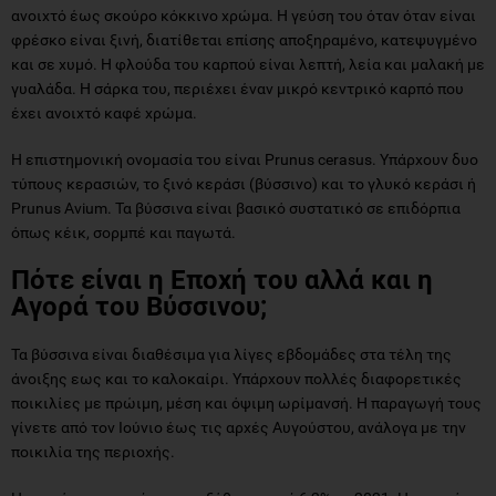
ανοιχτό έως σκούρο κόκκινο χρώμα. Η γεύση του όταν όταν είναι
φρέσκο είναι ξινή, διατίθεται επίσης αποξηραμένο, κατεψυγμένο
και σε χυμό. Η φλούδα του καρπού είναι λεπτή, λεία και μαλακή με
γυαλάδα. Η σάρκα του, περιέχει έναν μικρό κεντρικό καρπό που
έχει ανοιχτό καφέ χρώμα.
Η επιστημονική ονομασία του είναι Prunus cerasus. Υπάρχουν δυο
τύπους κερασιών, το ξινό κεράσι (βύσσινο) και το γλυκό κεράσι ή
Prunus Avium. Τα βύσσινα είναι βασικό συστατικό σε επιδόρπια
όπως κέικ, σορμπέ και παγωτά.
Πότε είναι η Eποχή του αλλά και η
Aγορά του Βύσσινου;
Τα βύσσινα είναι διαθέσιμα για λίγες εβδομάδες στα τέλη της
άνοιξης εως και το καλοκαίρι. Υπάρχουν πολλές διαφορετικές
ποικιλίες με πρώιμη, μέση και όψιμη ωρίμανσή. Η παραγωγή τους
γίνετε από τον Ιούνιο έως τις αρχές Αυγούστου, ανάλογα με την
ποικιλία της περιοχής.