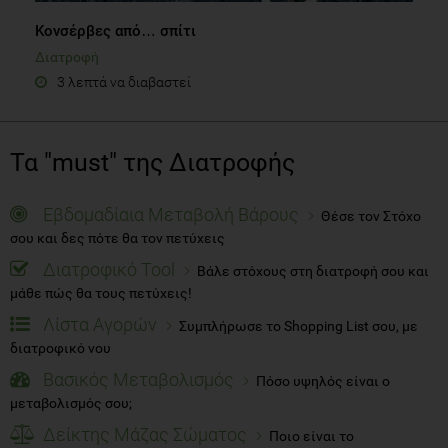
Κονσέρβες από… σπίτι
Διατροφή
3 λεπτά να διαβαστεί
Τα "must" της Διατροφής
Εβδομαδίαια Μεταβολή Βάρους
Θέσε τον Στόχο
σου και δες πότε θα τον πετύχεις
Διατροφικό Tool
Βάλε στόχους στη διατροφή σου και
μάθε πώς θα τους πετύχεις!
Λίστα Αγορών
Συμπλήρωσε το Shopping List σου, με
διατροφικό νου
Βασικός Μεταβολισμός
Πόσο υψηλός είναι ο
μεταβολισμός σου;
Δείκτης Μάζας Σώματος
Ποιο είναι το