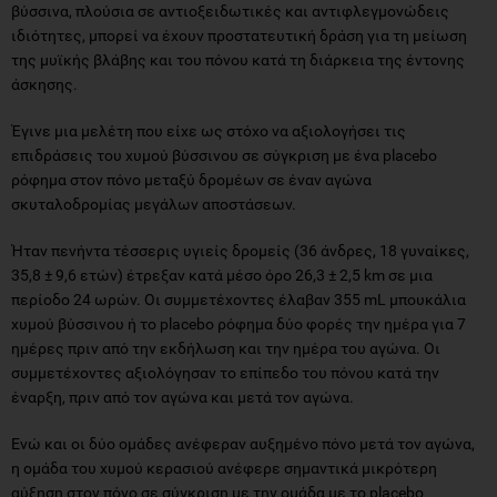
βύσσινα, πλούσια σε αντιοξειδωτικές και αντιφλεγμονώδεις
ιδιότητες, μπορεί να έχουν προστατευτική δράση για τη μείωση
της μυϊκής βλάβης και του πόνου κατά τη διάρκεια της έντονης
άσκησης.
Έγινε μια μελέτη που είχε ως στόχο να αξιολογήσει τις
επιδράσεις του χυμού βύσσινου σε σύγκριση με ένα placebo
ρόφημα στον πόνο μεταξύ δρομέων σε έναν αγώνα
σκυταλοδρομίας μεγάλων αποστάσεων.
Ήταν πενήντα τέσσερις υγιείς δρομείς (36 άνδρες, 18 γυναίκες,
35,8 ± 9,6 ετών) έτρεξαν κατά μέσο όρο 26,3 ± 2,5 km σε μια
περίοδο 24 ωρών. Οι συμμετέχοντες έλαβαν 355 mL μπουκάλια
χυμού βύσσινου ή το placebo ρόφημα δύο φορές την ημέρα για 7
ημέρες πριν από την εκδήλωση και την ημέρα του αγώνα. Οι
συμμετέχοντες αξιολόγησαν το επίπεδο του πόνου κατά την
έναρξη, πριν από τον αγώνα και μετά τον αγώνα.
Ενώ και οι δύο ομάδες ανέφεραν αυξημένο πόνο μετά τον αγώνα,
η ομάδα του χυμού κερασιού ανέφερε σημαντικά μικρότερη
αύξηση στον πόνο σε σύγκριση με την ομάδα με το placebo