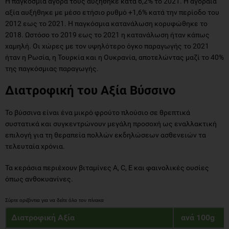
Η παγκόσμια αγορά τους αυξήθηκε κατά 6,2% το 2021. Η αγοραία
αξία αυξήθηκε με μέσο ετήσιο ρυθμό +1,6% κατά την περίοδο του
2012 εως το 2021. Η παγκόσμια κατανάλωση κορυφώθηκε το
2018. Ωστόσο το 2019 εως το 2021 η κατανάλωση ήταν κάπως
χαμηλή. Οι χώρες με τον υψηλότερο όγκο παραγωγής το 2021
ήταν η Ρωσία, η Τουρκία και η Ουκρανία, αποτελώντας μαζί το 40%
της παγκόσμιας παραγωγής.
Διατροφική του Aξία Βύσσινο
Το βύσσινα είναι ένα μικρό φρούτο πλούσιο σε θρεπτικά
συστατικά και συγκεντρώνουν μεγάλη προσοχή ως εναλλακτική
επιλογή για τη θεραπεία πολλών εκδηλώσεων ασθενειών τα
τελευταία χρόνια.
Τα κεράσια περιέχουν βιταμίνες A, C, E και φαινολικές ουσίες
όπως ανθοκυανίνες.
Διατροφική Αξία
ανά 100g