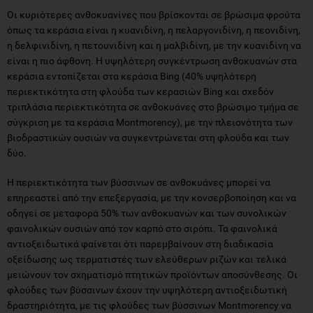
Οι κυριότερες ανθοκυανίνες που βρίσκονται σε βρώσιμα φρούτα
όπως τα κεράσια είναι η κυανιδίνη, η πελαργονιδίνη, η πεονιδίνη,
η δελφινιδίνη, η πετουνιδίνη και η μαλβιδίνη, με την κυανιδίνη να
είναι η πιο άφθονη. Η υψηλότερη συγκέντρωση ανθοκυανών στα
κεράσια εντοπίζεται στα κεράσια Bing (40% υψηλότερη
περιεκτικότητα στη φλούδα των κερασιών Bing και σχεδόν
τριπλάσια περιεκτικότητα σε ανθοκυάνες στο βρώσιμο τμήμα σε
σύγκριση με τα κεράσια Montmorency), με την πλειονότητα των
βιοδραστικών ουσιών να συγκεντρώνεται στη φλούδα και των
δύο.
Η περιεκτικότητα των βύσσινων σε ανθοκυάνες μπορεί να
επηρεαστεί από την επεξεργασία, με την κονσερβοποίηση και να
οδηγεί σε μεταφορά 50% των ανθοκυανών και των συνολικών
φαινολικών ουσιών από τον καρπό στο σιρόπι. Τα φαινολικά
αντιοξειδωτικά φαίνεται ότι παρεμβαίνουν στη διαδικασία
οξείδωσης ως τερματιστές των ελεύθερων ριζών και τελικά
μειώνουν τον σχηματισμό πτητικών προϊόντων αποσύνθεσης. Οι
φλούδες των βύσσινων έχουν την υψηλότερη αντιοξειδωτική
δραστηριότητα, με τις φλούδες των βύσσινων Montmorency να