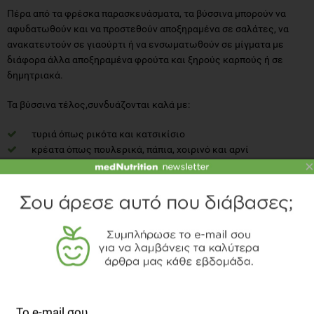
Πέρα από τα φρέσκα παρασκευάσματα, τα βύσσινα μπορούν να
αφυδατωθούν και να προστεθούν αποξηραμένα σε σαλάτες, να
ανακατευτούν σε γιαούρτι ή να ενσωματωθούν σε μίγματα με
διάφορα άλλα αποξηραμένα φρούτα και ξηρούς καρπούς ή σε
δημητριακά.
Τα βύσσινα τέλος,συνδυάζονται καλά με:
τυριά όπως ρικότα και κατσικίσιο
κρέατα όπως πουλερικά, πάπια, χοιρινό και αρνί
×
φρούτα όπως πορτοκάλια, βερίκοκα, βατόμουρα, βατόμουρα,
δαμάσκηνα, λεμόνια και ξηρούς καρπούς
Τι να Προσέξεις;
Τα ολόκληρα, άπλυτα βύσσινα είναι εξαιρετικά ευπαθή και
διατηρούνται μόνο 3 έως 7 ημέρες όταν αποθηκεύονται με τα
κοτσάνια άθικτα στο ψυγείο. Μπορούν όμως να τους αφαιρέσουμε
τα κουκούτσια και να καταψυχθούν για εκτεταμένη χρήση.