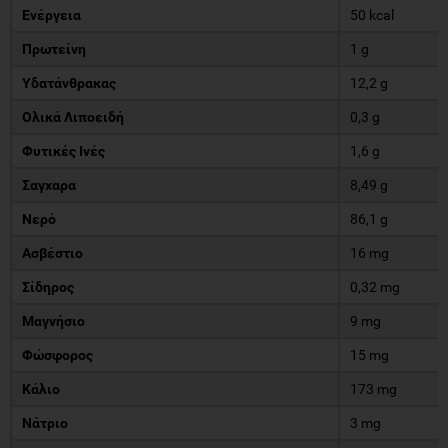
Ενέργεια
50 kcal
Πρωτείνη
1 g
Υδατάνθρακας
12,2 g
Ολικά Λιποειδή
0,3 g
Φυτικές Ινές
1,6 g
Σαγχαρα
8,49 g
Νερό
86,1 g
Ασβέστιο
16 mg
Σίδηρος
0,32 mg
Μαγνήσιο
9 mg
Φώσφορος
15 mg
Κάλιο
173 mg
Νάτριο
3 mg