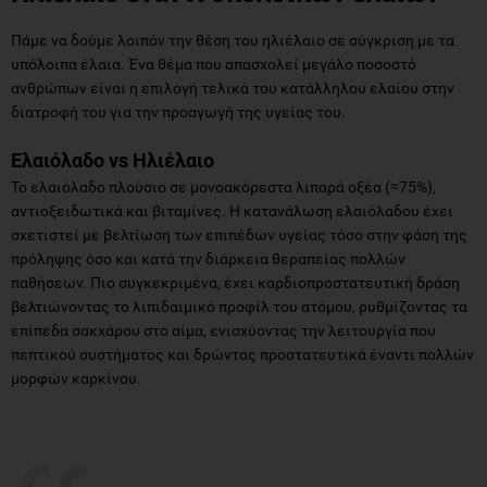
Πάμε να δούμε λοιπόν την θέση του ηλιέλαιο σε σύγκριση με τα
υπόλοιπα έλαια. Ένα θέμα που απασχολεί μεγάλο ποσοστό
ανθρώπων είναι η επιλογή τελικά του κατάλληλου ελαίου στην
διατροφή του για την προαγωγή της υγείας του.
Ελαιόλαδο vs Ηλιέλαιο
Το ελαιόλαδο πλούσιο σε μονοακόρεστα λιπαρά οξέα (≈75%),
αντιοξειδωτικά και βιταμίνες. Η κατανάλωση ελαιόλαδου έχει
σχετιστεί με βελτίωση των επιπέδων υγείας τόσο στην φάση της
πρόληψης όσο και κατά την διάρκεια θεραπείας πολλών
παθήσεων. Πιο συγκεκριμένα, έχει καρδιοπροστατευτική δράση
βελτιώνοντας το λιπιδαιμικό προφίλ του ατόμου, ρυθμίζοντας τα
επίπεδα σακχάρου στο αίμα, ενισχύοντας την λειτουργία που
πεπτικού συστήματος και δρώντας προστατευτικά έναντι πολλών
μορφών καρκίνου.