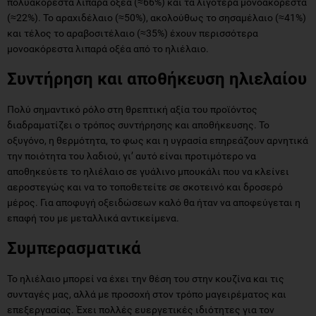
πολυακόρεστα λιπαρά οξέα (≈66%) και τα λιγότερα μονοακόρεστα
(≈22%). Το αραχιδέλαιο (≈50%), ακολούθως το σησαμέλαιο (≈41%)
και τέλος το αραβοσιτέλαιο (≈35%) έχουν περισσότερα
μονοακόρεστα λιπαρά οξέα από το ηλιέλαιο.
Συντήρηση και αποθήκευση ηλιελαίου
Πολύ σημαντικό ρόλο στη θρεπτική αξία του προϊόντος
διαδραματίζει ο τρόπος συντήρησης και αποθήκευσης. Το
οξυγόνο, η θερμότητα, το φως και η υγρασία επηρεάζουν αρνητικά
την ποιότητα του λαδιού, γι’ αυτό είναι προτιμότερο να
αποθηκεύετε το ηλιέλαιο σε γυάλινο μπουκάλι που να κλείνει
αεροστεγώς και να το τοποθετείτε σε σκοτεινό και δροσερό
μέρος. Για αποφυγή οξειδώσεων καλό θα ήταν να αποφεύγεται η
επαφή του με μεταλλικά αντικείμενα.
Συμπερασματικά
Το ηλιέλαιο μπορεί να έχει την θέση του στην κουζίνα και τις
συνταγές μας, αλλά με προσοχή στον τρόπο μαγειρέματος και
επεξεργασίας. Έχει πολλές ευεργετικές ιδιότητες για τον