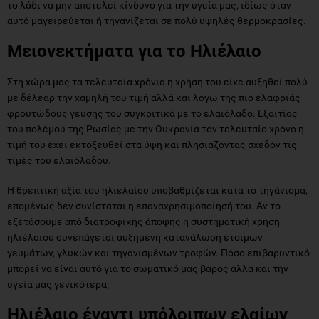
το λάδι να μην αποτελεί κίνδυνο για την υγεία μας, ιδίως όταν
αυτό μαγειρεύεται ή τηγανίζεται σε πολύ υψηλές θερμοκρασίες.
Μειονεκτήματα για το Ηλιέλαιο
Στη χώρα μας τα τελευταία χρόνια η χρήση του είχε αυξηθεί πολύ
με δέλεαρ την χαμηλή του τιμή αλλά και λόγω της πιο ελαφριάς
φρουτώδους γεύσης του συγκριτικά με το ελαιόλαδο. Εξαιτίας
του πολέμου της Ρωσίας με την Ουκρανία τον τελευταίο χρόνο η
τιμή του έχει εκτοξευθεί στα ύψη και πλησιάζοντας σχεδόν τις
τιμές του ελαιόλαδου.
Η θρεπτική αξία του ηλιελαίου υποβαθμίζεται κατά το τηγάνισμα,
επομένως δεν συνίσταται η επαναχρησιμοποίησή του. Αν το
εξετάσουμε από διατροφικής άποψης η συστηματική χρήση
ηλιέλαιου συνεπάγεται αυξημένη κατανάλωση έτοιμων
γευμάτων, γλυκών και τηγανισμένων τροφών. Πόσο επιβαρυντικό
μπορεί να είναι αυτό για το σωματικό μας βάρος αλλά και την
υγεία μας γενικότερα;
Ηλιέλαιο έναντι υπόλοιπων ελαίων