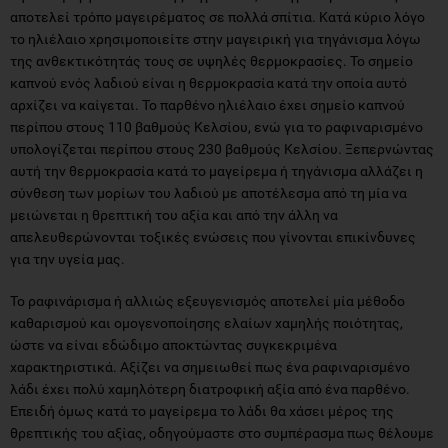
αποτελεί τρόπο μαγειρέματος σε πολλά σπίτια. Κατά κύριο λόγο
το ηλιέλαιο χρησιμοποιείτε στην μαγειρική για τηγάνισμα λόγω
της ανθεκτικότητάς τους σε υψηλές θερμοκρασίες. Το σημείο
καπνού ενός λαδιού είναι η θερμοκρασία κατά την οποία αυτό
αρχίζει να καίγεται. Το παρθένο ηλιέλαιο έχει σημείο καπνού
περίπου στους 110 βαθμούς Κελσίου, ενώ για το ραφιναρισμένο
υπολογίζεται περίπου στους 230 βαθμούς Κελσίου. Ξεπερνώντας
αυτή την θερμοκρασία κατά το μαγείρεμα ή τηγάνισμα αλλάζει η
σύνθεση των μορίων του λαδιού με αποτέλεσμα από τη μία να
μειώνεται η θρεπτική του αξία και από την άλλη να
απελευθερώνονται τοξικές ενώσεις που γίνονται επικίνδυνες
για την υγεία μας.
Το ραφινάρισμα ή αλλιώς εξευγενισμός αποτελεί μία μέθοδο
καθαρισμού και ομογενοποίησης ελαίων χαμηλής ποιότητας,
ώστε να είναι εδώδιμο αποκτώντας συγκεκριμένα
χαρακτηριστικά. Αξίζει να σημειωθεί πως ένα ραφιναρισμένο
λάδι έχει πολύ χαμηλότερη διατροφική αξία από ένα παρθένο.
Επειδή όμως κατά το μαγείρεμα το λάδι θα χάσει μέρος της
θρεπτικής του αξίας, οδηγούμαστε στο συμπέρασμα πως θέλουμε