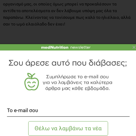
οργανισμό μας, οι οποίες όμως μπορεί να προκαλέσουν τα
αντίθετα αποτελέσματα αν δεν λάβουμε υπόψη μας όλα τα
παραπάνω. Κλείνοντας να τονίσουμε πως καλό το ηλιέλαιο, αλλά
σαν το ωμό ελαιόλαδο δεν έχει!
×
ΒΙΒΛΙΟΓΡΑΦΙΑ
Feingold K., Anawalt B. et al., “The Effect of Diet on
Cardiovascular Disease and Lipid and Lipoprotein Levels”,
Endotext, South Dartmouth (MA): MDText.com, Inc.; 2000,
2021 Apr 16.
Sedigheh Saedi, Mona Noroozi et al., “How canola and
sunflower oils affect lipid profile and anthropometric
parameters of participants with dyslipidemia”, Medical
Journal of the Islamic Republic of Iran 2017 Jan 15;31:5. doi: