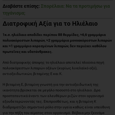
Διαβάστε επίσης:
Σπορέλαια: Να τα προτιμήσω για
τηγάνισμα;
Διατροφική Αξία για το Ηλιέλαιο
1κ.σ. ηλιέλαιο αποδίδει περίπου 88 θερμίδες, ≈6,6 γραμμάρια
πολυακόρεστων λιπαρών, ≈2 γραμμάρια μονοακόρεστων λιπαρών
και ≈1 γραμμάριο κορεσμένων λιπαρών, δεν περιέχει καθόλου
πρωτεΐνες και υδατάνθρακες.
Από διατροφικής άποψης το ηλιέλαιο αποτελεί πλούσια πηγή
πολυακόρεστων λιπαρών οξέων (κυρίως λινελαϊκό οξύ),
αντιοξειδωτικών, βιταμίνης E και Κ.
Η βιταμίνη Ε, βιταμίνη γνωστή για την αντιοξειδωτική της
ικανότητα βρίσκεται σε μεγάλο ποσοστό στο ηλιέλαιο. Δρα
προστατευτικά έναντι των ελευθέρων ριζών στον οργανισμό
εξουδετερώνοντάς τες. Επιπροσθέτως, και η βιταμίνη Κ
διαδραματίζει σημαντικό ρόλο στην υγεία καθώς είναι υπεύθυνη
για την πήξη του αίματος στον οργανισμό. Βέβαια μην ξεχνάμε