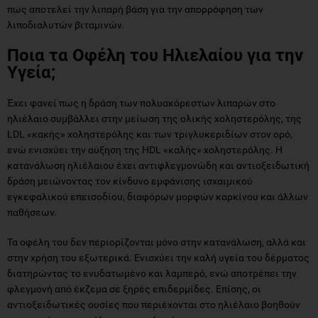
πως αποτελεί την λιπαρή βάση για την απορρόφηση των
λιποδιαλυτών βιταμινών.
Ποια τα Οφέλη του Ηλιελαίου για την
Υγεία;
Έχει φανεί πως η δράση των πολυακόρεστων λιπαρών στο
ηλιέλαιο συμβάλλει στην μείωση της ολικής χοληστερόλης, της
LDL «κακής» χοληστερόλης και των τριγλυκεριδίων στον ορό,
ενώ ενισχύει την αύξηση της HDL «καλής» χοληστερόλης. Η
κατανάλωση ηλιέλαιου έχει αντιφλεγμονώδη και αντιοξειδωτική
δράση μειώνοντας τον κίνδυνο εμφάνισης ισχαιμικού
εγκεφαλικού επεισοδίου, διαφόρων μορφών καρκίνου και άλλων
παθήσεων.
Τα οφέλη του δεν περιορίζονται μόνο στην κατανάλωση, αλλά και
στην χρήση του εξωτερικά. Ενισχύει την καλή υγεία του δέρματος
διατηρώντας το ενυδατωμένο και λαμπερό, ενώ αποτρέπει την
φλεγμονή από έκζεμα σε ξηρές επιδερμίδες. Επίσης, οι
αντιοξειδωτικές ουσίες που περιέχονται στο ηλιέλαιο βοηθούν