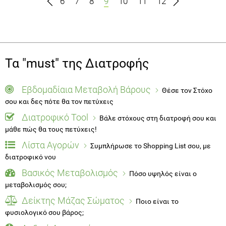
6
7
8
9
10
11
12
Τα "must" της Διατροφής
Εβδομαδίαια Μεταβολή Βάρους
Θέσε τον Στόχο
σου και δες πότε θα τον πετύχεις
Διατροφικό Tool
Βάλε στόχους στη διατροφή σου και
μάθε πώς θα τους πετύχεις!
Λίστα Αγορών
Συμπλήρωσε το Shopping List σου, με
διατροφικό νου
Βασικός Μεταβολισμός
Πόσο υψηλός είναι ο
μεταβολισμός σου;
Δείκτης Μάζας Σώματος
Ποιο είναι το
φυσιολογικό σου βάρος;