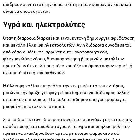
επιδρούν αρνητικά στην οσμωτικότητα των κοπράνων και καλά
είναι να αποφεύγονται.
Υγρά και ηλεκτρολύτες
Όταν η διάρροια διαρκεί και είναι έντονη δημιουργεί αφυδάτωση
και μεγάλη έλλειψη ηλεκτρολυτών. Αν η διάρροια συνοδεύεται
από κάποια μόλυνση, αρρώστια του ανοσοποιητικού,
φλεγμονώδες νόσου, δυσαπορρόφηση βιταμινών, μετάλλων,
πρωτεϊνών ή/ και λίπους τότε χρειάζεται άμεσα παρεντερική, ή
εντερική σίτιση του ασθενούς.
Η έλλειψη καλίου επηρεάζει την κινητικότητα του εντέρου,
μειώνει την όρεξη για φαγητό και δημιουργεί διάφορες άλλες
εντερικές επιπλοκές. Η απώλεια σιδήρου από γαστρορραγία
μπορεί να προκαλέσει αναιμία.
Στα παιδιά η έντονη διάρροια είναι πιο επικίνδυνη εξ' αιτίας της
αφυδάτωσης και απώλεια υγρών. Τα υγρά και οι ηλεκτρολύτες
πρέπει να αναπληρωθούν άμεσα με έτοιμα φαρμακευτικά
διαλύματα ηλεκτρολυτών ακόμη και από τους γονείς. Δεν