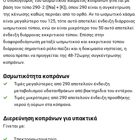
Ο υπολογισμός του ωσμωτικού χάσματος κοπράνων γίνεται με
βάση τον τύπο 290- 2 ([Na] + [K]), όπου 290 είναι η συγκέντρωση
της κένωσης καθώς περνάει από το ορθό. Αν το ωσμωτικό χάσμα
είναι μεγαλύτερο του 125, τότε αυτό αποτελεί ένδειξη διάρροιας
ωσμωτικού τύπου, ενώ αν είναι μικρότερο του 50 αυτό αποτελεί
ένδειξη διάρροιας εκκριτικού τύπου. Επίσης στην
διαφοροδιάγνωση μεταξύ ωσμωτικού και εκκριτικού τύπου
διάρροιας σημαντικό ρόλο παίζει και η δοκιμασία νηστείας, η
οποία πρέπει να προηγείται της 48-72ωρης συγκέντρωσης
κοπράνων.
Ωσμωτικότητα κοπράνων
Τιμές μεγαλύτερες από 290 αποτελούν ένδειξη
μεταβολισμού υδατανθράκων από βακτηρίδια του εντέρου.
Τιμές μικρότερες από 290 αποτελούν ένδειξη προσθήκης
νερού ή ούρων στα κόπρανα.
Διερεύνηση κοπράνων για υπακτικά
Γίνεται με:
Σπεκτροφωτομετρία