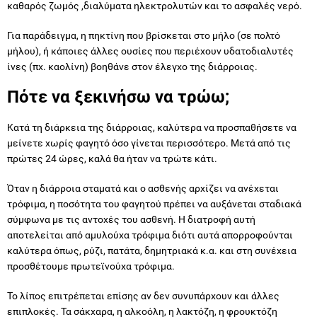
καθαρός ζωμός ,διαλύματα ηλεκτρολυτών και το ασφαλές νερό.
Για παράδειγμα, η πηκτίνη που βρίσκεται στο μήλο (σε πολτό
μήλου), ή κάποιες άλλες ουσίες που περιέχουν υδατοδιαλυτές
ίνες (πχ. καολίνη) βοηθάνε στον έλεγχο της διάρροιας.
Πότε να ξεκινήσω να τρώω;
Κατά τη διάρκεια της διάρροιας, καλύτερα να προσπαθήσετε να
μείνετε χωρίς φαγητό όσο γίνεται περισσότερο. Μετά από τις
πρώτες 24 ώρες, καλά θα ήταν να τρώτε κάτι.
Όταν η διάρροια σταματά και ο ασθενής αρχίζει να ανέχεται
τρόφιμα, η ποσότητα του φαγητού πρέπει να αυξάνεται σταδιακά
σύμφωνα με τις αντοχές του ασθενή. Η διατροφή αυτή
αποτελείται από αμυλούχα τρόφιμα διότι αυτά απορροφούνται
καλύτερα όπως, ρύζι, πατάτα, δημητριακά κ.α. και στη συνέχεια
προσθέτουμε πρωτεϊνούχα τρόφιμα.
Το λίπος επιτρέπεται επίσης αν δεν συνυπάρχουν και άλλες
επιπλοκές. Τα σάκχαρα, η αλκοόλη, η λακτόζη, η φρουκτόζη