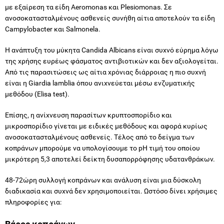
με εξαίρεση τα είδη Aeromonas και Plesiomonas. Σε
ανοσοκατασταλμένους ασθενείς συνήθη αίτια αποτελούν τα είδη
Campylobacter και Salmonela.
Η ανάπτυξη του μύκητα Candida Albicans είναι συχνό εύρημα λόγω
της χρήσης ευρέως φάσματος αντιβιοτικών και δεν αξιολογείται.
Από τις παρασιτώσεις ως αίτια χρόνιας διάρροιας η πιο συχνή
είναι η Giardia lamblia όπου ανιχνεύεται μέσω ενζυματικής
μεθόδου (Elisa test).
Επίσης, η ανίχνευση παρασίτων κρυπτοσπορίδιο και
μικροσπορίδιο γίνεται με ειδικές μεθόδους και αφορά κυρίως
ανοσοκατασταλμένους ασθενείς. Τέλος από το δείγμα των
κοπράνων μπορούμε να υπολογίσουμε το pH τιμή του οποίου
μικρότερη 5,3 αποτελεί δείκτη δυσαπορρόφησης υδατανθράκων.
48-72ώρη συλλογή κοπράνων και ανάλυση είναι μια δύσκολη
διαδικασία και συχνά δεν χρησιμοποιείται. Ωστόσο δίνει χρήσιμες
πληροφορίες για: