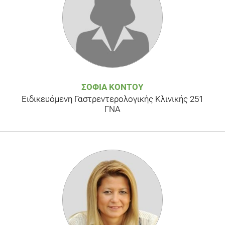
Review article. "Guidelines for the investigation of chronic
diarrhoea 2nd edition". Gut 2003:52 (suppl V):v1-v15
Παθήσεις πεπτικού συστήματος . Από την παθοφυσιολογία
στη θεραπεία.. Αρχιμανδρίτης Α, 1999
Food, Nutrition and Diet Therapy. Krause's, 10th edition.
ΣΟΦΊΑ ΚΌΝΤΟΥ
Ειδικευόμενη Γαστρεντερολογικής Κλινικής 251
Αντιμετωπίστε τις διαταραχές του εντέρου. Harvard
ΓΝΑ
Medical School, Ιατρικές Εκδόσεις Πασχαλίδης