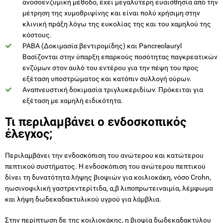
ανοσοενζυμική μέθοδο, έχει μεγαλύτερη ευαισθησία από την
μέτρηση της χυμοθριψίνης και είναι πολύ χρήσιμη στην
κλινική πράξη λόγω της ευκολίας της και του χαμηλού της
κόστους.
PABA (Δοκιμασία βεντιρομίδης) και Pancreolauryl
Βασίζονται στην ύπαρξη επαρκούς ποσότητας παγκρεατικών
ενζύμων στον αυλό του εντέρου για την πέψη του προς
εξέταση υποστρώματος και κατόπιν συλλογή ούρων.
Αναπνευστική δοκιμασία τριγλυκεριδίων. Πρόκειται για
εξέταση με χαμηλή ειδικότητα.
Τι περιλαμβάνει ο ενδοσκοπικός
έλεγχος;
Περιλαμβάνει την ενδοσκόπιση του ανώτερου και κατώτερου
πεπτικού συστήματος. Η ενδοσκόπιση του ανώτερου πεπτικού
δίνει τη δυνατότητα λήψης βιοψιών για κοιλιοκάκη, νόσο Crohn,
ηωσινοφιλική γαστρεντερίτιδα, α,β λιποπρωτειναιμία, λέμφωμα
και λήψη δωδεκαδακτυλικού υγρού για λάμβλια.
Στην περίπτωση δε της κοιλιοκάκης, η βιοψία δωδεκαδακτύλου