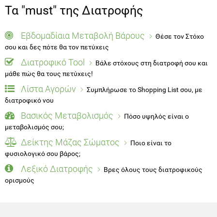
Τα "must" της Διατροφής
Εβδομαδίαια Μεταβολή Βάρους
Θέσε τον Στόχο
σου και δες πότε θα τον πετύχεις
Διατροφικό Tool
Βάλε στόχους στη διατροφή σου και
μάθε πώς θα τους πετύχεις!
Λίστα Αγορών
Συμπλήρωσε το Shopping List σου, με
διατροφικό νου
Βασικός Μεταβολισμός
Πόσο υψηλός είναι ο
μεταβολισμός σου;
Δείκτης Μάζας Σώματος
Ποιο είναι το
φυσιολογικό σου βάρος;
Λεξικό Διατροφής
Βρες όλους τους διατροφικούς
ορισμούς