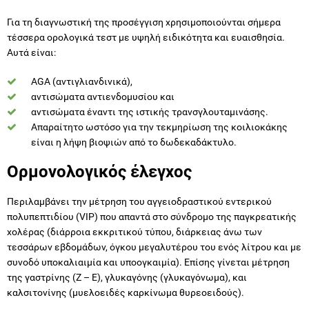
Για τη διαγνωστική της προσέγγιση χρησιμοποιούνται σήμερα
τέσσερα ορολογικά τεστ με υψηλή ειδικότητα και ευαισθησία.
Αυτά είναι:
AGA (αντιγλιανδινικά),
αντισώματα αντιενδομυσίου και
αντισώματα έναντι της ιστικής τρανσγλουταμινάσης.
Απαραίτητο ωστόσο για την τεκμηρίωση της κοιλιοκάκης
είναι η λήψη βιοψιών από το δωδεκαδάκτυλο.
Ορμονολογικός έλεγχος
Περιλαμβάνει την μέτρηση του αγγειοδραστικού εντερικού
πολυπεπτιδίου (VIP) που απαντά στο σύνδρομο της παγκρεατικής
χολέρας (διάρροια εκκριτικού τύπου, διάρκειας άνω των
τεσσάρων εβδομάδων, όγκου μεγαλυτέρου του ενός λίτρου και με
συνοδό υποκαλιαιμία και υποογκαιμία). Επίσης γίνεται μέτρηση
της γαστρίνης (Ζ – E), γλυκαγόνης (γλυκαγόνωμα), και
καλσιτονίνης (μυελοειδές καρκίνωμα θυρεοειδούς).