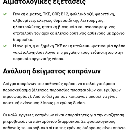
Αιματολογικές εξετάσεις
Γενική αίματος, ΤΚΕ, CRP, B12, φυλλικό οξύ, φεριττίνη,
αλβουμίνες, έλεγχος θυρεοειδικής λειτουργίας,
ηλεκτρολύτες, ηπατική βιοχημεία και ανοσοσφαιρίνες
αποτελούν τον αρχικό έλεγχο ρουτίνας ασθενούς με χρόνιο
διαρροϊκό.
Η αναιμία, η αυξημένη ΤΚΕ και η υπολευκωματιναιμία πρέπει
να αξιολογηθούν λόγω της μεγάλης τους ειδικότητας στην
παρουσία οργανικής νόσου.
Ανάλυση δείγματος κοπράνων
Δείγμα κοπράνων του ασθενούς πρέπει να σταλεί για άμεσο
παρασκεύασμα (έλεγχος παρουσίας πυοσφαιρίων και ερυθρών
αιμοσφαιρίων). Από το δείγμα των κοπράνων μπορεί να γίνει
ποιοτική ανίχνευση λίπους με χρώση Sudan.
Οι καλλιέργειες κοπράνων είναι απαραίτητες για την αναζήτηση
μικροβιακών αιτιών χρόνιου διαρροϊκού. Σε φυσιολογικούς
ασθενείς τα μικροβιακά αίτια της χρόνιας διάρροιας είναι σπάνια