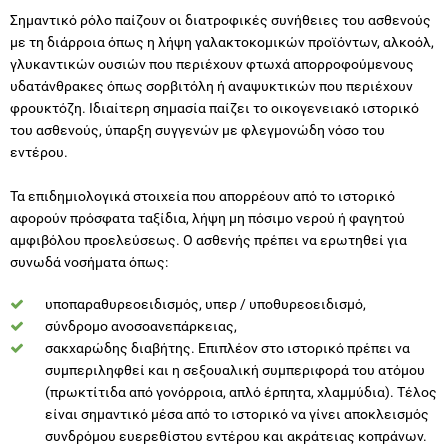
Σημαντικό ρόλο παίζουν οι διατροφικές συνήθειες του ασθενούς
με τη διάρροια όπως η λήψη γαλακτοκομικών προϊόντων, αλκοόλ,
γλυκαντικών ουσιών που περιέχουν φτωχά απορροφούμενους
υδατάνθρακες όπως σορβιτόλη ή αναψυκτικών που περιέχουν
φρουκτόζη. Ιδιαίτερη σημασία παίζει το οικογενειακό ιστορικό
του ασθενούς, ύπαρξη συγγενών με φλεγμονώδη νόσο του
εντέρου.
Τα επιδημιολογικά στοιχεία που απορρέουν από το ιστορικό
αφορούν πρόσφατα ταξίδια, λήψη μη πόσιμο νερού ή φαγητού
αμφιβόλου προελεύσεως. Ο ασθενής πρέπει να ερωτηθεί για
συνωδά νοσήματα όπως:
υποπαραθυρεοειδισμός, υπερ / υποθυρεοειδισμό,
σύνδρομο ανοσοανεπάρκειας,
σακχαρώδης διαβήτης. Επιπλέον στο ιστορικό πρέπει να
συμπεριληφθεί και η σεξουαλική συμπεριφορά του ατόμου
(πρωκτίτιδα από γονόρροια, απλό έρπητα, χλαμμύδια). Τέλος
είναι σημαντικό μέσα από το ιστορικό να γίνει αποκλεισμός
συνδρόμου ευερεθίστου εντέρου και ακράτειας κοπράνων.