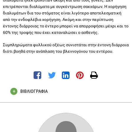
επιτρέπονται διαλύματα με συγκέντρωση σακχάρων. Η χορήγηση
διαλυμάτων δια του στόματος είναι λιγότερο αποτελεσματική
από την ενδοφλέβια χορήγηση. Ακόμη και στην περίπτωση
έντονης διάρροιας το έντερο μπορεί να απορροφήσει μέχρι και το
60% της τροφής που έχει καταναλώσει ο ασθενής.
Συμπληρώματα φυλλικού οξέως συνιστάται στην έντονη διάρροια
διότι βοηθά στην ανάπλαση του βλεννογόνου του εντέρου.
ΒΙΒΛΙΟΓΡΑΦΙΑ
Gastrointestinal and Liver Disease. "Sleisenger and Fordtran"
6th edition
Review article. "AGA Technical Review on the evaluation and
management of chronic Diarrhea". Gastroenterology 1998