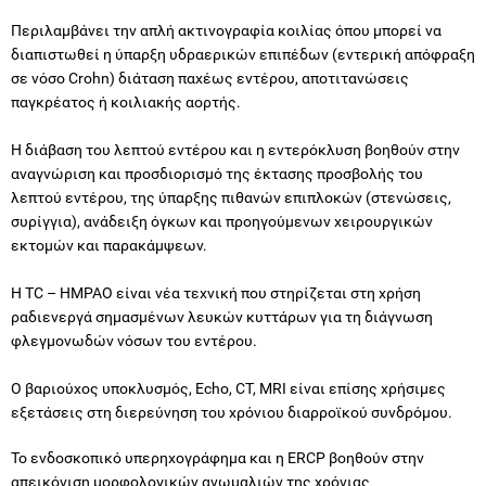
Περιλαμβάνει την απλή ακτινογραφία κοιλίας όπου μπορεί να
διαπιστωθεί η ύπαρξη υδραερικών επιπέδων (εντερική απόφραξη
σε νόσο Crohn) διάταση παχέως εντέρου, αποτιτανώσεις
παγκρέατος ή κοιλιακής αορτής.
Η διάβαση του λεπτού εντέρου και η εντερόκλυση βοηθούν στην
αναγνώριση και προσδιορισμό της έκτασης προσβολής του
λεπτού εντέρου, της ύπαρξης πιθανών επιπλοκών (στενώσεις,
συρίγγια), ανάδειξη όγκων και προηγούμενων χειρουργικών
εκτομών και παρακάμψεων.
Η TC – HMPAO είναι νέα τεχνική που στηρίζεται στη χρήση
ραδιενεργά σημασμένων λευκών κυττάρων για τη διάγνωση
φλεγμονωδών νόσων του εντέρου.
Ο βαριούχος υποκλυσμός, Echo, CT, MRI είναι επίσης χρήσιμες
εξετάσεις στη διερεύνηση του χρόνιου διαρροϊκού συνδρόμου.
Το ενδοσκοπικό υπερηχογράφημα και η ERCP βοηθούν στην
απεικόνιση μορφολογικών ανωμαλιών της χρόνιας