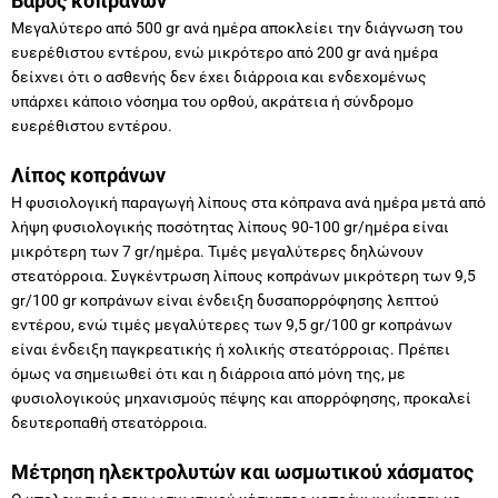
Βάρος κοπράνων
Μεγαλύτερο από 500 gr ανά ημέρα αποκλείει την διάγνωση του
ευερέθιστου εντέρου, ενώ μικρότερο από 200 gr ανά ημέρα
δείχνει ότι ο ασθενής δεν έχει διάρροια και ενδεχομένως
υπάρχει κάποιο νόσημα του ορθού, ακράτεια ή σύνδρομο
ευερέθιστου εντέρου.
Λίπος κοπράνων
Η φυσιολογική παραγωγή λίπους στα κόπρανα ανά ημέρα μετά από
λήψη φυσιολογικής ποσότητας λίπους 90-100 gr/ημέρα είναι
μικρότερη των 7 gr/ημέρα. Τιμές μεγαλύτερες δηλώνουν
στεατόρροια. Συγκέντρωση λίπους κοπράνων μικρότερη των 9,5
gr/100 gr κοπράνων είναι ένδειξη δυσαπορρόφησης λεπτού
εντέρου, ενώ τιμές μεγαλύτερες των 9,5 gr/100 gr κοπράνων
είναι ένδειξη παγκρεατικής ή χολικής στεατόρροιας. Πρέπει
όμως να σημειωθεί ότι και η διάρροια από μόνη της, με
φυσιολογικούς μηχανισμούς πέψης και απορρόφησης, προκαλεί
δευτεροπαθή στεατόρροια.
Μέτρηση ηλεκτρολυτών και ωσμωτικού χάσματος