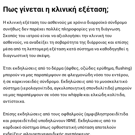
Πως γίνεται η κλινική εξέταση;
Η κλινική εξέταση του ασθενούς με χρόνιο διαρροϊκό σύνδρομο
συνήθως δεν παρέχει πολλές πληροφορίες για τη διάγνωση.
Σκοπός του ιατρού είναι να αξιολογήσει την κλινική του
ασθενούς, να αναδείξει τη σοβαρότητα της διάρροιας και επίσης
μέσα από τη λεπτομερή εξέταση κατά σύστημα να καθοδηγηθεί η
διαγνωστική του σκέψη.
Έτσι εκδηλώσεις από το δέρμα (άφθες, οζώδες ερύθημα, flushing)
μπορούν να μας παραπέμψουν σε φλεγμονώδη νόσο του εντέρου,
ή σε καρκινοειδές σύνδρομο. Εκδηλώσεις από το μυοσκελετικό
σύστημα (ιερολαγονίτιδα, αγκυλοποιητική σπονδυλίτιδα) μπορούν
να μας παραπέμψουν σε νόσο του whipple και ελκώδη κολίτιδα,
αντίστοιχα.
Επίσης εκδηλώσεις από τους οφθαλμούς (αμφιβληστροειδίτιδα
και ραγοειδίτιδα) υποδηλώνουν ΙΦΝΕ. Εκδηλώσεις από το
καρδιακό σύστημα όπως ορθοστατική υπόταση αποτελούν
ενδείξεις φλοιοεπινεφριδικής ανεπάρκειας.