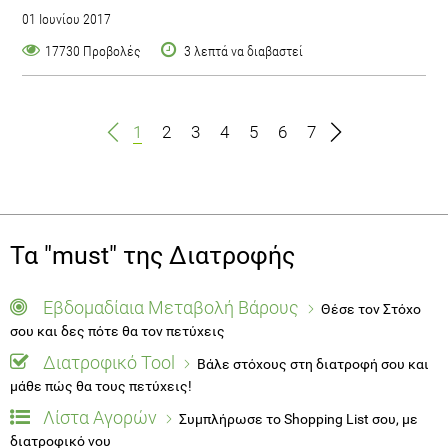
01 Ιουνίου 2017
17730 Προβολές
3 λεπτά να διαβαστεί
1
2
3
4
5
6
7
Τα "must" της Διατροφής
Εβδομαδίαια Μεταβολή Βάρους
Θέσε τον Στόχο
σου και δες πότε θα τον πετύχεις
Διατροφικό Tool
Βάλε στόχους στη διατροφή σου και
μάθε πώς θα τους πετύχεις!
Λίστα Αγορών
Συμπλήρωσε το Shopping List σου, με
διατροφικό νου