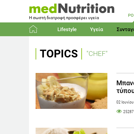
PO
Η σωστή διατροφή προσφέρει υγεία
Lifestyle
Υγεία
Συνταγ
Αρχική
TOPICS
"CHEF"
Μπανά
τύπου
02 Ιουνίο
25287