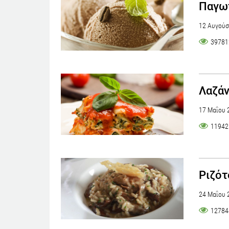
Παγω
12 Αυγούσ
39781
Λαζάν
17 Μαΐου 
11942
Ριζότ
24 Μαΐου 
12784