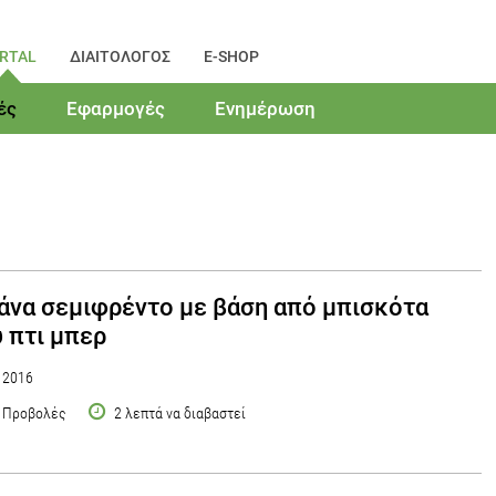
RTAL
ΔΙΑΙΤΟΛΟΓΟΣ
E-SHOP
ές
Εφαρμογές
Ενημέρωση
να σεμιφρέντο με βάση από μπισκότα
 πτι μπερ
υ 2016
 Προβολές
2 λεπτά να διαβαστεί