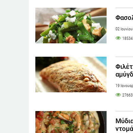
Φασολ
02 Ιουνίο
18534
Φιλέτ
αμύγδ
19 Ιανουα
27663
Μύδια
ντομ