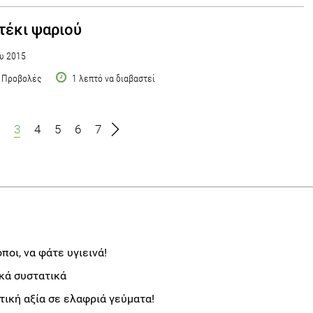
έκι ψαριού
υ 2015
 Προβολές
1 λεπτό να διαβαστεί
3
4
5
6
7
ποι, να φάτε υγιεινά!
κά συστατικά
ική αξία σε ελαφριά γεύματα!