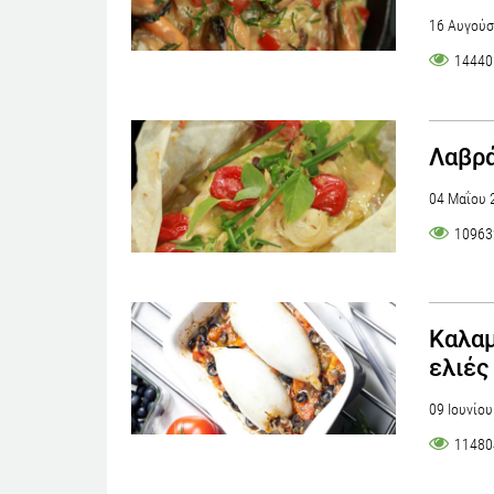
16 Αυγούσ
14440
Λαβρά
04 Μαΐου 
10963
Καλαμ
ελιές
09 Ιουνίο
11480