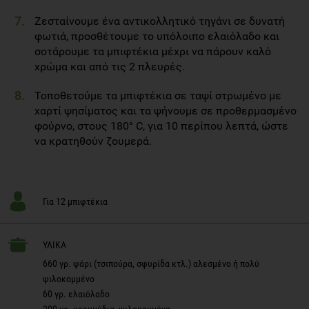
Ζεσταίνουμε ένα αντικολλητικό τηγάνι σε δυνατή
φωτιά, προσθέτουμε το υπόλοιπο ελαιόλαδο και
σοτάρουμε τα μπιφτέκια μέχρι να πάρουν καλό
χρώμα και από τις 2 πλευρές.
Τοποθετούμε τα μπιφτέκια σε ταψί στρωμένο με
χαρτί ψησίματος και τα ψήνουμε σε προθερμασμένο
φούρνο, στους 180° C, για 10 περίπου λεπτά, ώστε
να κρατηθούν ζουμερά.
Για 12 μπιφτέκια
ΥΛΙΚΑ
660 γρ. ψάρι (τσιπούρα, σφυρίδα κτλ.) αλεσμένο ή πολύ
ψιλοκομμένο
60 γρ. ελαιόλαδο
200 γρ. κρεμμύδια, ψιλοκομμένα