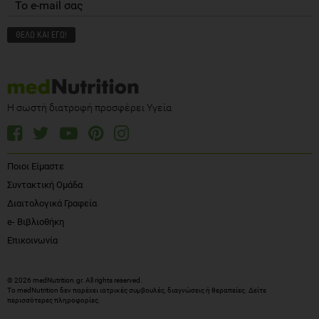
Η σωστή διατροφή προσφέρει Υγεία
Ποιοι Είμαστε
Συντακτική Ομάδα
Διαιτολογικά Γραφεία
e- Βιβλιοθήκη
Επικοινωνία
© 2026 medNutrition.gr. All rights reserved.
Το medNutrition δεν παρέχει ιατρικές συμβουλές, διαγνώσεις ή θεραπείες.
Δείτε
περισσότερες πληροφορίες
.