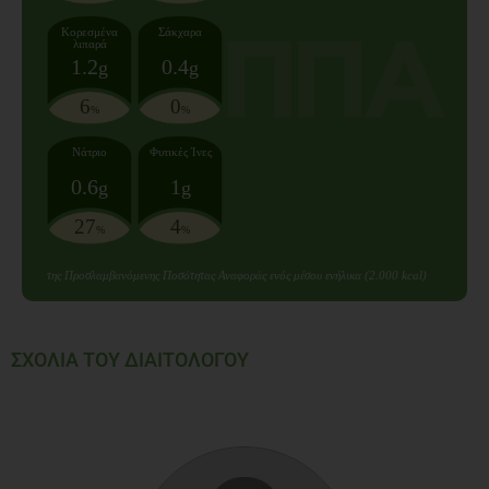
Κορεσμένα
Σάκχαρα
λιπαρά
1.2
0.4
g
g
6
0
%
%
Νάτριο
Φυτικές Ίνες
0.6
1
g
g
27
4
%
%
της Προσλαμβανόμενης Ποσότητας Αναφοράς ενός μέσου ενήλικα (2.000 kcal)
ΣΧΟΛΙΑ ΤΟΥ ΔΙΑΙΤΟΛΟΓΟΥ