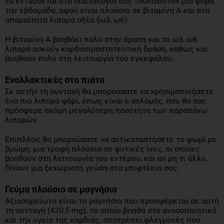
να εντάσσεται στο διαιτολόγιό σας τουλάχιστον μια φορά
την εβδομάδα, αφού είναι πλούσια σε βιταμίνη Α και στα
απαραίτητα λιπαρά οξέα (ω3, ω6).
Η βιταμίνη Α βοηθάει πολύ στην όραση και τα ω3, ω6
λιπαρά ασκούν καρδιοπροστατευτική δράση, καθώς και
βοηθούν πολύ στη λειτουργία του εγκεφάλου.
Εναλλακτικές στο πιάτο
Σε αυτήν τη συνταγή θα μπορούσατε να χρησιμοποιήσετε
ένα πιο λιπαρό ψάρι, όπως είναι ο σολομός, που θα σας
πρόσφερε ακόμη μεγαλύτερη ποσότητα των παραπάνω
λιπαρών.
Επιπλέον, θα μπορούσατε να αντικαταστήσετε το ψωμί με
βρώμη, μια τροφή πλούσια σε φυτικές ίνες, οι οποίες
βοηθούν στη λειτουργία του εντέρου, και αν μη τι άλλο,
δίνουν μια ξεχωριστή γεύση στα μπιφτέκια σας.
Γεύμα πλούσιο σε μαγνήσιο
Αξιοσημείωτο είναι το μαγνήσιο που προσφέρεται σε αυτή
τη συνταγή (420,5 mg), το οποίο βοηθά στο ανοσοποιητικό
και την υγεία της καρδιάς, αποτρέπει φλεγμονές που