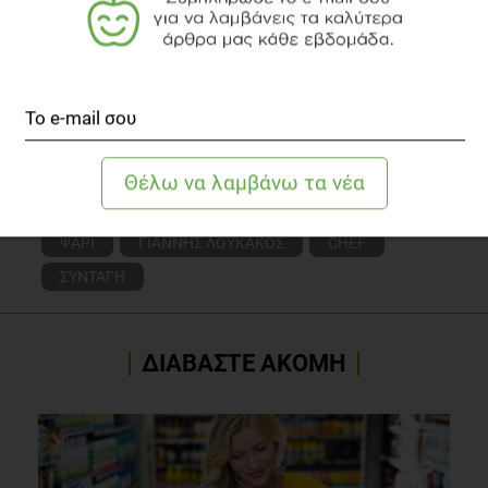
ΣΟΦΊΑ ΒΡΥΏΝΗ
Κλινική Διαιτολόγος - Διατροφολόγος, M.Sc.
TOPICS
ΨΑΡΙ
ΓΙΑΝΝΗΣ ΛΟΥΚΑΚΟΣ
CHEF
ΣΥΝΤΑΓΗ
ΔΙΑΒΑΣΤΕ ΑΚΟΜΗ