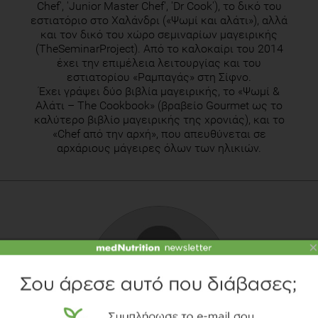
Chef', 'Junior Master Chef', 'Dr Cook'), το δικό του
εστιατόριο στο Χαλάνδρι («Ψωμί και αλάτι»), αλλά
και τον δικό του χώρο σεμιναρίων μαγειρικής
(TheSeminarProject). Από το καλοκαίρι του 2014
έχει την επιμέλεια λειτουργίας και του
εστιατορίου «Ραμπαγάς» στη Σίφνο.
Έχει γράψει δύο βιβλία μαγειρικής, το «Ψωμί &
Αλάτι – Τhe Cookbook» (βραβείο Gourmet ως το
καλύτερο βιβλίο μαγειρικής της χρονιάς), και το
«Chef από την αρχή», που απευθύνεται σε
αρχάριους μάγειρες όλων των ηλικιών.
×