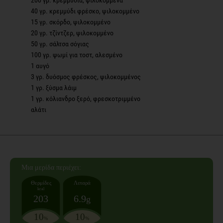
40 γρ. κρεμμύδι φρέσκο, ψιλοκομμένο
15 γρ. σκόρδο, ψιλοκομμένο
20 γρ. τζίντζερ, ψιλοκομμένο
50 γρ. σάλτσα σόγιας
100 γρ. ψωμί για τοστ, αλεσμένο
1 αυγό
3 γρ. δυόσμος φρέσκος, ψιλοκομμένος
1 γρ. ξύσμα λάιμ
1 γρ. κόλιανδρο ξερό, φρεσκοτριμμένο
αλάτι
Mια μερίδα
περιέχει:
Θερμίδες
Λιπαρά
kcal
203
6.9
g
10
10
%
%