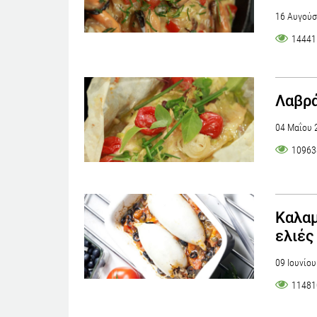
16 Αυγούσ
14441
Λαβρά
04 Μαΐου 
10963
Καλαμ
ελιές
09 Ιουνίο
11481