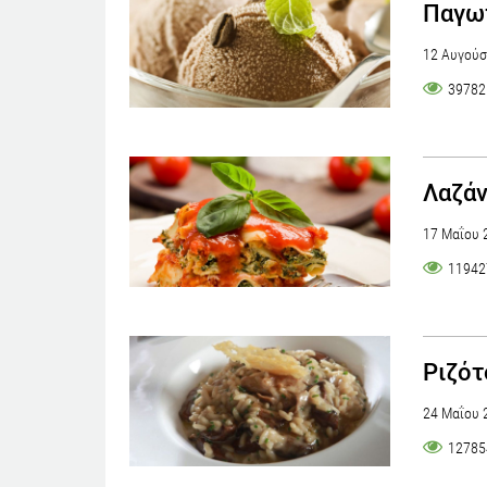
Παγω
12 Αυγούσ
39782
Λαζάν
17 Μαΐου 
11942
Ριζότ
24 Μαΐου 
12785