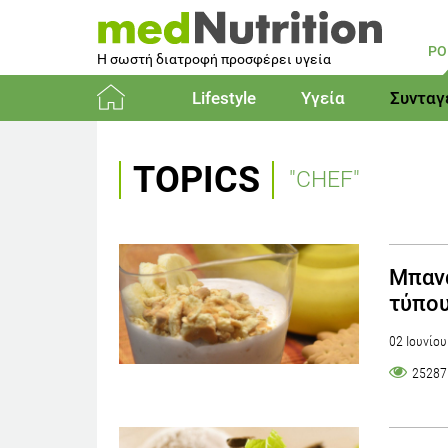
PO
Η σωστή διατροφή προσφέρει υγεία
Lifestyle
Υγεία
Συνταγ
Αρχική
TOPICS
"CHEF"
Μπανά
τύπου
02 Ιουνίο
25287