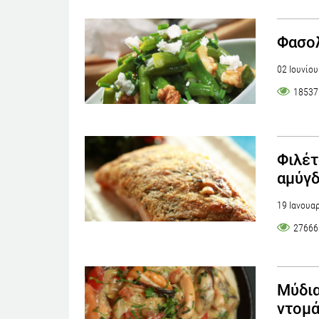
Φασολ
02 Ιουνίο
18537
Φιλέτ
αμύγδ
19 Ιανουα
27666
Μύδια
ντομ