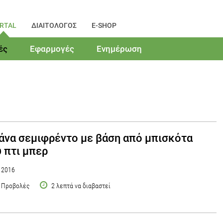
RTAL
ΔΙΑΙΤΟΛΟΓΟΣ
E-SHOP
ές
Εφαρμογές
Ενημέρωση
να σεμιφρέντο με βάση από μπισκότα
 πτι μπερ
υ 2016
 Προβολές
2 λεπτά να διαβαστεί