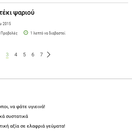
έκι ψαριού
υ 2015
 Προβολές
1 λεπτό να διαβαστεί
3
4
5
6
7
ποι, να φάτε υγιεινά!
κά συστατικά
ική αξία σε ελαφριά γεύματα!