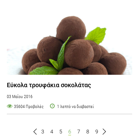
Εύκολα τρουφάκια σοκολάτας
03 Μαΐου 2016
35604 Προβολές
1 λεπτό να διαβαστεί
3
4
5
6
7
8
9