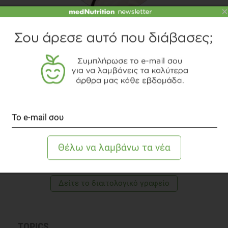
×
ΣΤΑΥΡΟΎΛΑ ΤΣΑΤΡΑΦΊΛΗ
Κλινική Διαιτολόγος - Διατροφολόγος, M.Sc.
Η Σταυρούλα Τσατραφίλη είναι Διαιτολόγος –
Διατροφολόγος, με μεταπτυχιακή ειδίκευση στην
Κλινική Διατροφή (MSc). Παράλληλα είναι και
Αισθητικός - Κοσμητολόγος. Παρέχει τις υπηρεσίες
της, στο Ινστιτούτο και γραφείο της στη Μυτιλήνη
και είναι επιστημονική συντάκτρια του
medNutrition.
Γνωρίστε την αρθογράφο
Δείτε το διαιτολογικό γραφείο
TOPICS