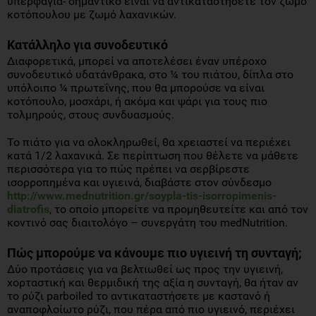
υπερφαγία- σημαντικό είναι να αντικαταστήσετε τον ζωμό
κοτόπουλου με ζωμό λαχανικών.
Κατάλληλο για συνοδευτικό
Διαφορετικά, μπορεί να αποτελέσει έναν υπέροχο
συνοδευτικό υδατάνθρακα, στο ¼ του πιάτου, δίπλα στο
υπόλοιπο ¼ πρωτεΐνης, που θα μπορούσε να είναι
κοτόπουλο, μοσχάρι, ή ακόμα και ψάρι για τους πιο
τολμηρούς, στους συνδυασμούς.
Το πιάτο για να ολοκληρωθεί, θα χρειαστεί να περιέχει
κατά 1/2 λαχανικά. Σε περίπτωση που θέλετε να μάθετε
περισσότερα για το πώς πρέπει να σερβίρεστε
ισορροπημένα και υγιεινά, διαβάστε στον σύνδεσμο
http://www.mednutrition.gr/soypla-tis-isorropimenis-
diatrofis
, το οποίο μπορείτε να προμηθευτείτε και από τον
κοντινό σας διαιτολόγο – συνεργάτη του medNutrition.
Πώς μπορούμε να κάνουμε πιο υγιεινή τη συνταγή;
Δύο προτάσεις για να βελτιωθεί ως προς την υγιεινή,
χορταστική και θερμιδική της αξία η συνταγή, θα ήταν αν
το ρύζι parboiled το αντικαταστήσετε με καστανό ή
αναποφλοίωτο ρύζι, που πέρα από πιο υγιεινό, περιέχει