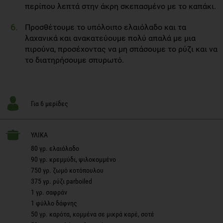
περίπου λεπτά στην άκρη σκεπασμένο με το καπάκι.
Προσθέτουμε το υπόλοιπο ελαιόλαδο και τα
λαχανικά και ανακατεύουμε πολύ απαλά με μια
πιρούνα, προσέχοντας να μη σπάσουμε το ρύζι και να
το διατηρήσουμε σπυρωτό.
Για 6 μερίδες
ΥΛΙΚΑ
80 γρ. ελαιόλαδο
90 γρ. κρεμμύδι, ψιλοκομμένο
750 γρ. ζωμό κοτόπουλου
375 γρ. ρύζι parboiled
1 γρ. σαφράν
1 φύλλο δάφνης
50 γρ. καρότα, κομμένα σε μικρά καρέ, σοτέ