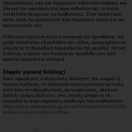
περισσότερες ίνες και δημιουργεί καλύτερο κορεσμό και
έλεγχο του σακχάρου στο αίμα, καθιστώντας το πιάτο
κατάλληλο ακόμα και για διαβητικούς. Στην περίπτωση
αυτή, απλά, θα χρειαστείτε λίγο παραπάνω χρόνο για την
προετοιμασία του.
Η δεύτερη πρόταση είναι η αποφυγή της προσθήκης της
μισής ποσότητας ελαιολάδου στο τέλος, προκειμένου να
μειώσετε το θερμιδικό περιεχόμενο της μερίδας. Ούτως
ή άλλως, η χρήση των λαχανικών προσδίδει στο ρύζι
αρκετή υγρασία και νοστιμιά.
Σαφράν (κρόκος Κοζάνης)
Όσον αφορά στις ευεργετικές ιδιότητες του σαφράν ή
Κρόκου Κοζάνης, τα τελευταία χρόνια μελετώνται πολύ,
γιατί έχει αντιθρομβωτικές, αντικαρκινικές, αλλά και
πολλές ακόμα ιδιότητες, στις οποίες μπορείτε να
ανατρέξετε στον παρακάτω σύνδεσμο του medNutrition
https://www.mednutrition.gr/portal/lifestyle/trofima/2385-
krokos-kozanis-zafora-saffran