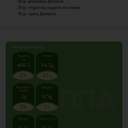
50 γρ. φασολάκια, βρασμένα
20 γρ. ντοματίνια, κομμένα στα τέσσρα
50 γρ. αρακά, βρασμένο
Mια μερίδα
περιέχει:
Θερμίδες
Λιπαρά
kcal
409.5
14.5
g
20
21
%
%
Κορεσμένα
Σάκχαρα
λιπαρά
2
0.5
g
g
10
1
%
%
Νάτριο
Φυτικές Ίνες
0.1
0.7
g
g