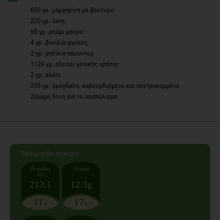
650 γρ. μαργαρίνη με βούτυρο
220 γρ. άχνη
60 γρ. ρούμι μαύρο
4 γρ. βανίλια φυσική
2 γρ. μπέϊκιν πάουντερ
1120 γρ. αλεύρι γενικής χρήσης
2 γρ. αλάτι
250 γρ. αμύγδαλο, καβουρδισμένο και χοντροκομμένο
Ζάχαρη Άχνη για το πασπάλισμα
Mια μερίδα
περιέχει:
Θερμίδες
Λιπαρά
kcal
213.1
12.3
g
11
17
%
%