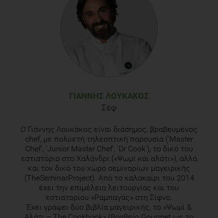
ΓΙΆΝΝΗΣ ΛΟΥΚΆΚΟΣ
Σεφ
O Γιάννης Λουκάκος είναι διάσημος, βραβευμένος
chef, με πολυετή τηλεοπτική παρουσία ('Master
Chef', 'Junior Master Chef', 'Dr Cook'), το δικό του
εστιατόριο στο Χαλάνδρι («Ψωμί και αλάτι»), αλλά
και τον δικό του χώρο σεμιναρίων μαγειρικής
(TheSeminarProject). Από το καλοκαίρι του 2014
έχει την επιμέλεια λειτουργίας και του
εστιατορίου «Ραμπαγάς» στη Σίφνο.
Έχει γράψει δύο βιβλία μαγειρικής, το «Ψωμί &
Αλάτι – Τhe Cookbook» (βραβείο Gourmet ως το