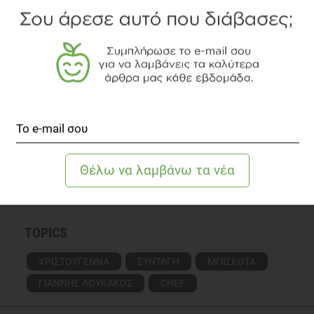
Διατροφολόγος, με επιπλέον επαγγελματική
εξειδίκευση (Master Practitioner) στις διατροφικές
διαταραχές. Είναι συγγραφέας του βιβλίου
«
Ξεκινάω Διατροφή, Έτοιμοι; Πάμε!
» των
εκδόσεων medNutrition. Διατηρεί
αυτόνομο
διαιτολογικό γραφείο στο Λουτράκι
και συνεργασία
με
διαιτολογικό γραφείο στην Αθήνα
.
Γνωρίστε την αρθογράφο
Δείτε το διαιτολογικό γραφείο
TOPICS
ΧΡΙΣΤΟΥΓΕΝΝΑ
ΣΥΝΤΑΓΗ
ΜΠΙΣΚΟΤΑ
ΓΙΑΝΝΗΣ ΛΟΥΚΑΚΟΣ
CHEF