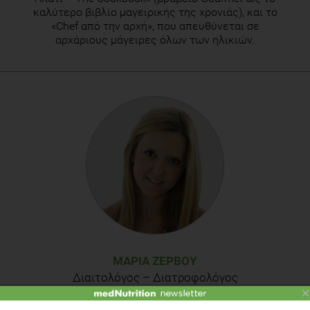
καλύτερο βιβλίο μαγειρικής της χρονιάς), και το
«Chef από την αρχή», που απευθύνεται σε
αρχάριους μάγειρες όλων των ηλικιών.
ΜΑΡΊΑ ΖΕΡΒΟΎ
Διαιτολόγος – Διατροφολόγος
×
H Μαρία Ζερβού είναι Διαιτολόγος –