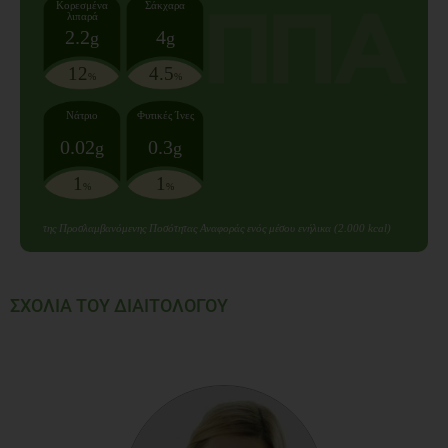
Κορεσμένα
Σάκχαρα
λιπαρά
2.2
4
g
g
12
4.5
%
%
Νάτριο
Φυτικές Ίνες
0.02
0.3
g
g
1
1
%
%
της Προσλαμβανόμενης Ποσότητας Αναφοράς ενός μέσου ενήλικα (2.000 kcal)
ΣΧΟΛΙΑ ΤΟΥ ΔΙΑΙΤΟΛΟΓΟΥ