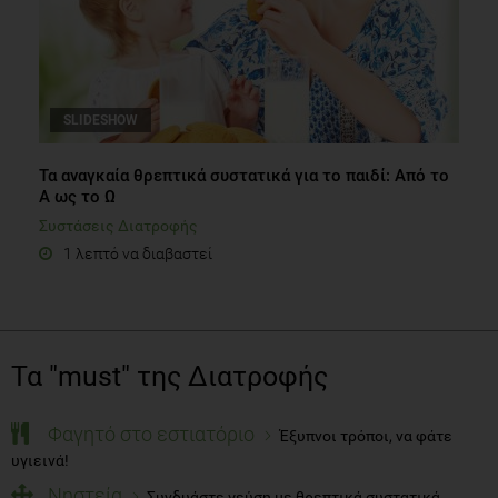
SLIDESHOW
Τα αναγκαία θρεπτικά συστατικά για το παιδί: Από το
Α ως το Ω
Συστάσεις Διατροφής
1 λεπτό να διαβαστεί
Τα "must" της Διατροφής
Φαγητό στο εστιατόριο
Έξυπνοι τρόποι, να φάτε
υγιεινά!
Νηστεία
Συνδυάστε γεύση με θρεπτικά συστατικά