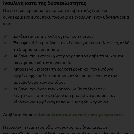
Ινουλίνη κατα της δυσκοιλιότητας
Η αγκινάρα Ιερουσαλήμ περιέχει πρεβιοτικές ίνες και
συγκεκριμένα είναι πολύ πλούσια σε ινουλίνη, έναν υδατάνθρακα
που:
Συνδέεται με την καλή υγεία του εντέρου
Έχει φανεί ότι μειώνει τον κίνδυνο για δυσκοιλιότητα, αλλά
τα διαρροϊκά επεισόδια.
Αυξάνει την εντερική απορρόφηση του ασβεστίου και του
μαγνησίου από τον οργανισμό.
Μπορεί να μειώσει τη χοληστερόλη και τον κίνδυνο
εμφάνισης δυσλιπιδαιμίων, καθώς συμμετέχουν στον
μεταβολισμό των λιπιδίων.
Αυξάνει τον όγκο των κοπράνων, βελτιώνει την
κινητικότητα του εντέρου και μπορεί να μειώσει τον
κίνδυνο για εμφάνιση κάποιων μορφών καρκίνου.
Διαβάστε Επίσης:
Δυσκοιλιότητα, πώς να την αντιμετωπίσετε;
H ινουλίνη είναι ένας υδατάνθρακας που διασπάται σε
φρουκτόζη. Η φρουκτόζη δε χρησιμοποιείται για τη θεραπεία του