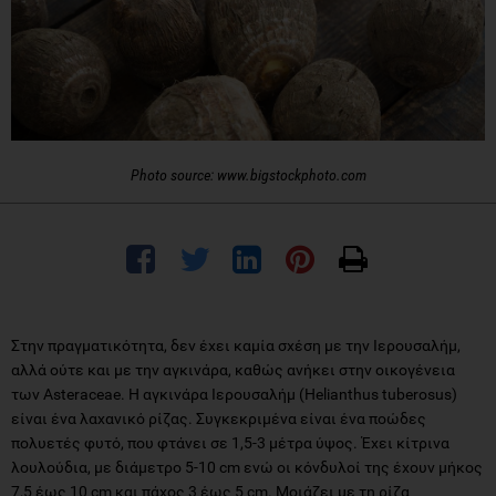
Photo source: www.bigstockphoto.com
Στην πραγματικότητα, δεν έχει καμία σχέση με την Ιερουσαλήμ,
αλλά ούτε και με την αγκινάρα, καθώς ανήκει στην οικογένεια
των Asteraceae. Η αγκινάρα Ιερουσαλήμ (Helianthus tuberosus)
είναι ένα λαχανικό ρίζας. Συγκεκριμένα είναι ένα ποώδες
πολυετές φυτό, που φτάνει σε 1,5-3 μέτρα ύψος. Έχει κίτρινα
λουλούδια, με διάμετρο 5-10 cm ενώ οι κόνδυλοί της έχουν μήκος
7,5 έως 10 cm και πάχος 3 έως 5 cm. Μοιάζει με τη ρίζα