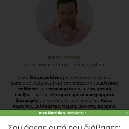
ΝΊΚΟΣ ΖΈΡΒΑΣ
Διαιτολόγος - Διατροφολόγος, M.Sc.
Είμαι
διατροφολόγος
με πάνω από 20 χρόνια
εμπειρίας, ειδικευμένος στη διατροφή για
κλινικές
παθήσεις
, την
παχυσαρκία
και την
σωματική
ευεξία
. Παρέχω
εξατομικευμένα προγράμματα
διατροφής
για κατοίκους των περιοχών
Κιάτο,
Κόρινθος, Ξυλόκαστρο, Νεμέα, Βραχάτι, Δερβένι,
καθώς και για άλλες περιοχές της Κορινθίας
. Εκτός
×
από το
διατολογικό μου γραφείο στο Κιάτο
,
προσφέρω
κατ' οίκον υπηρεσίες διατροφής και