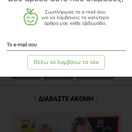
online συνεδρίες διατροφής
για ευκολία και άμεση
πρόσβαση σε όλη την Κορινθία και πέρα από αυτήν.
Γνωρίστε τoν αρθογράφο
Δείτε το διαιτολογικό γραφείο
TOPICS
ΛΑΧΑΝΙΚΑ
ΒΙΤΑΜΙΝΕΣ
ΓΑΣΤΡΟΝΟΜΙΑ
ΔΙΑΒΑΣΤΕ ΑΚΟΜΗ