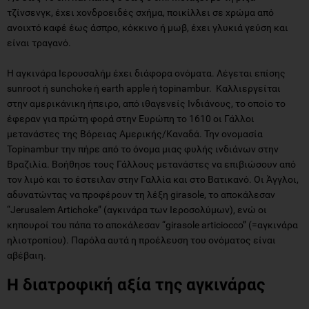
τζίνσενγκ, έχει χονδροειδές σχήμα, ποικίλλει σε χρώμα από
ανοιχτό καφέ έως άσπρο, κόκκινο ή μωβ, έχει γλυκιά γεύση και
είναι τραγανό.
Η αγκινάρα Ιερουσαλήμ έχει διάφορα ονόματα. Λέγεται επίσης
sunroot ή sunchoke ή earth apple ή topinambur. Καλλιεργείται
στην αμερικάνικη ήπειρο, από ιθαγενείς Ινδιάνους, το οποίο το
έφεραν για πρώτη φορά στην Ευρώπη το 1610 οι Γάλλοι
μετανάστες της Βόρειας Αμερικής/Καναδά. Την ονομασία
Topinambur την πήρε από το όνομα μιας φυλής ινδιάνων στην
Βραζιλία. Βοήθησε τους Γάλλους μετανάστες να επιβιώσουν από
τον λιμό και το έστειλαν στην Γαλλία και στο Βατικανό. Οι Άγγλοι,
αδυνατώντας να προφέρουν τη λέξη girasole, το αποκάλεσαν
“Jerusalem Artichoke” (αγκινάρα των Ιεροσολύμων), ενώ οι
κηπουροί του πάπα το αποκάλεσαν “girasole articiocco” (=αγκινάρα
ηλιοτροπίου). Παρόλα αυτά η προέλευση του ονόματος είναι
αβέβαιη.
Η διατροφική αξία της αγκινάρας