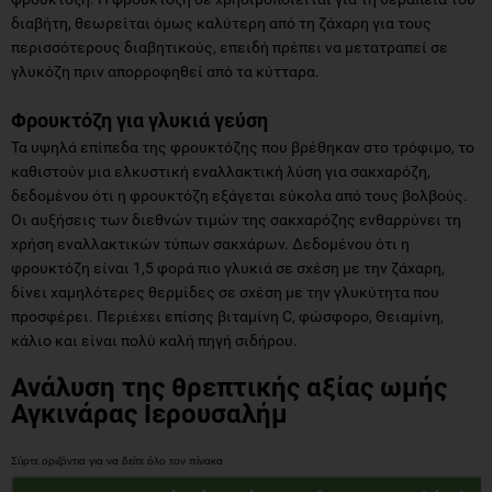
διαβήτη, θεωρείται όμως καλύτερη από τη ζάχαρη για τους
περισσότερους διαβητικούς, επειδή πρέπει να μετατραπεί σε
γλυκόζη πριν απορροφηθεί από τα κύτταρα.
Φρουκτόζη για γλυκιά γεύση
Τα υψηλά επίπεδα της φρουκτόζης που βρέθηκαν στο τρόφιμο, το
καθιστούν μια ελκυστική εναλλακτική λύση για σακχαρόζη,
δεδομένου ότι η φρουκτόζη εξάγεται εύκολα από τους βολβούς.
Οι αυξήσεις των διεθνών τιμών της σακχαρόζης ενθαρρύνει τη
χρήση εναλλακτικών τύπων σακχάρων. Δεδομένου ότι η
φρουκτόζη είναι 1,5 φορά πιο γλυκιά σε σχέση με την ζάχαρη,
δίνει χαμηλότερες θερμίδες σε σχέση με την γλυκύτητα που
προσφέρει. Περιέχει επίσης βιταμίνη C, φώσφορο, Θειαμίνη,
κάλιο και είναι πολύ καλή πηγή σιδήρου.
Ανάλυση της θρεπτικής αξίας ωμής
Αγκινάρας Ιερουσαλήμ