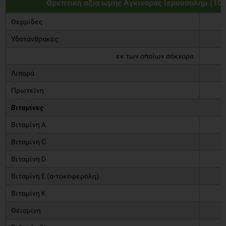
Θρεπτική αξία ωμής Αγκινάρας Ιερουσαλήμ (100
Θερμίδες
Υδατάνθρακές
εκ των οποίων σάκχαρα
Λιπαρά
Πρωτεϊνη
Βιταμίνες
Βιταμίνη Α
Βιταμίνη C
Βιταμίνη D
Βιταμίνη Ε (α-τοκοφερόλη)
Βιταμίνη Κ
Θειαμίνη