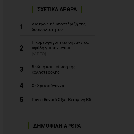
ΣΧΕΤΙΚΑ ΑΡΘΡΑ
Διατροφική υποστήριξη της
1
δυσκοιλιότητας
Η χορτοφαγία έχει σημαντικά
2
οφέλη για την υγεία
[VIDEO]
Βρώμη και μείωση της
3
χοληστερόλης
4
Cr-Χριστούγεννα
5
Παντοθενικό Οξύ - Βιταμίνη Β5
ΔΗΜΟΦΙΛΗ ΑΡΘΡΑ