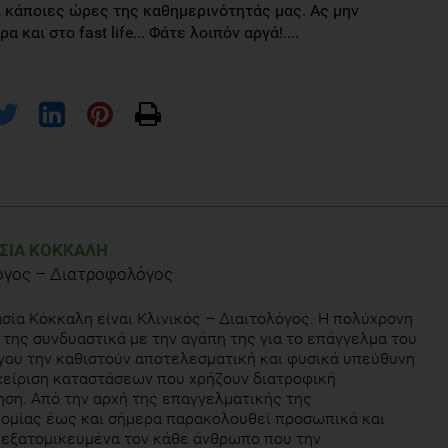
 κάποιες ώρες της καθημερινότητάς μας. Ας μην
 και στο fast life... Φάτε λοιπόν αργά!....
 discussion as slow nourishment in a fast world , 2015 Jan;41(1):91-
ΣΊΑ ΚΌΚΚΑΛΗ
όγος – Διατροφολόγος
 speed of eating on acid reflux and symptoms of patients with
erol. 2013;24(5):379-81.
σία Κόκκαλη είναι Κλινικός – Διαιτολόγος. Η πολύχρονη
 της συνδυαστικά με την αγάπη της για το επάγγελμα του
elanson KJ. Does eating slowly influence appetite and energy intake
γου την καθιστούν αποτελεσματική και φυσικά υπεύθυνη
 Phys Act. 2012 Nov 21;9:135. doi: 10.1186/1479-5868-9-135
χείριση καταστάσεων που χρήζουν διατροφική
ση. Από την αρχή της επαγγελματικής της
ομίας έως και σήμερα παρακολουθεί προσωπικά και
εξατομικευμένα τον κάθε άνθρωπο που την