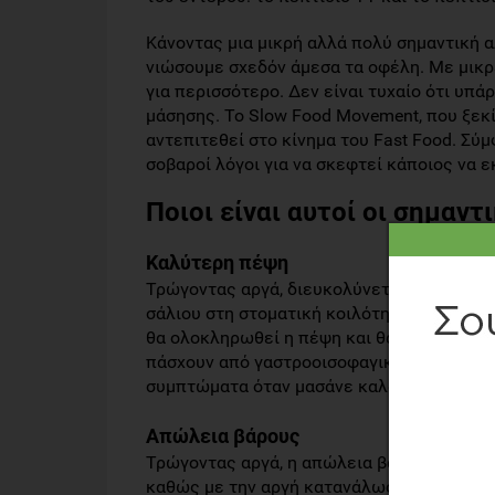
Κάνοντας μια μικρή αλλά πολύ σημαντική 
νιώσουμε σχεδόν άμεσα τα οφέλη. Με μικρ
για περισσότερο. Δεν είναι τυχαίο ότι υπά
μάσησης. Το Slow Food Movement, που ξεκίν
αντεπιτεθεί στο κίνημα του Fast Food. Σύ
σοβαροί λόγοι για να σκεφτεί κάποιος να ε
Ποιοι είναι αυτοί οι σημαντ
Καλύτερη πέψη
Τρώγοντας αργά, διευκολύνεται η πέψη. Εξ
σάλιου στη στοματική κοιλότητα. Επομένως
θα ολοκληρωθεί η πέψη και θα αφομοιωθού
πάσχουν από γαστροοισοφαγική παλινδρόμ
συμπτώματα όταν μασάνε καλά την τροφή τ
Απώλεια βάρους
Τρώγοντας αργά, η απώλεια βάρους διευκο
καθώς με την αργή κατανάλωση φαγητού, π