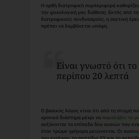
Η ορθή διατροφική συμπεριφορά καθορίζει 
την ψυχολογική μας διάθεση. Εκτός από τ
διατροφικούς συνδυασμούς, η σχετική έρευ
πρέπει να λαμβάνεται υπόψη.
Είναι γνωστό ότι το
περίπου 20 λεπτά
Ο βασικός λόγος είναι ότι από τη στιγμή π
χρονικό διάστημα μέχρι να
παραλάβει το μ
αυξάνονται τα επίπεδα δύο ουσιών που ενε
όταν τρώμε γρήγορα μειώνονται. Οι ουσίε
του εντέρου: το πεπτίδιο ΥΥ και το πεπτίδ