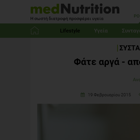
PO
Η σωστή διατροφή προσφέρει υγεία
Lifestyle
Υγεία
Συνταγ
Αρχική
ΣΥΣΤΑ
Φάτε αργά - απ
Αν
19 Φεβρουαρίου 2015