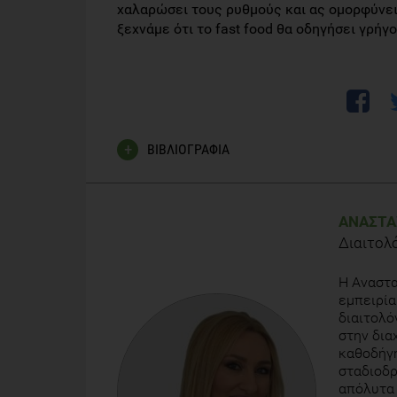
χαλαρώσει τους ρυθμούς και ας ομορφύνει
ξεχνάμε ότι το fast food θα οδηγήσει γρήγορα
ΒΙΒΛΙΟΓΡΑΦΙΑ
Higgs RJ Med Ethics. Food for thought: ethics case
4.
ΑΝΑΣΤΑ
Διαιτολ
Valitova ER1, Bayrakçı B, Bor S., The effect of the
gastroesophageal reflux disease. Turk J Gastroent
Η Αναστα
εμπειρία
Andrade AM1, Kresge DL, Teixeira PJ, Baptista F, M
διαιτολό
when water intake is controlled? Ιnt J Behav Nutr
στην δια
καθοδήγη
σταδιοδρ
απόλυτα 