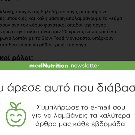
αλλαγή, τρώγοντας δηλαδή πιο αργά, μπορούμε να
ές μπουκιές και καλή μάσηση απολαμβάνουμε το γεύμα
ρχουν ανά τον κόσμο φανατικοί οπαδοί της αργής
ησε στην Ιταλία πάνω πριν 20 χρόνια, έχει σκοπό να
μφωνα λοιπόν με το Slow Food Μανιφέστο, υπάρχουν
κπαιδευτεί και να μάθει τρώει πιο αργά.
ικοί ρόλοι;
άλλου η διαδικασία της πέψης ξεκινάει με την έκκριση
, όσο καλύτερα μασάτε την τροφή σας, τόσο πιο ομαλά
ν επαρκώς τα θρεπτικά συστατικά. Συγκεκριμένα, όσοι
ηση, ωφελούνται πολύ και εμφανίζουν λιγότερα
ους και τρώνε αργά.
λύνεται. Όλο και περισσότερες έρευνες το επαληθεύουν,
ροσλαμβάνουμε λιγότερες θερμίδες. Ο λόγος είναι ότι