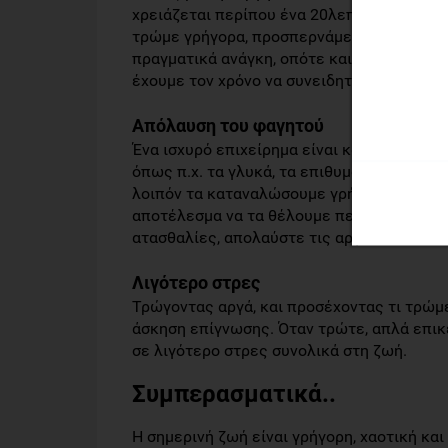
χρειάζεται περίπου ένα 20λεπτο το μυαλό 
τρώμε γρήγορα, προσπερνάμε το σημείο κο
πραγματικά ανάγκη, οπότε και αυξάνεται η
έχουμε τον χρόνο να συνειδητοποιήσουμε 
Απόλαυση του φαγητού
Ένα ισχυρό επιχείρημα είναι και η γευστι
όπως π.χ. τα γλυκά, τα επιθυμούμε επειδή
λοιπόν τα καταναλώσουμε γρήγορα, δεν θα
αποτέλεσμα να τα θέλουμε περισσότερο. Ε
ατασθαλίες, απολαύστε τις αργά.
Λιγότερο στρες
Τρώγοντας αργά, και προσέχοντας τι τρώμε
άσκηση επίγνωσης. Όταν τρώτε, απλά επικ
σε λιγότερο στρες συνολικά στη ζωή.
Συμπερασματικά..
Η σημερινή ζωή είναι γρήγορη, χαοτική κα