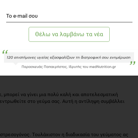
μας για να δώσει την εντολή ότι έχουμε χορτάσει. Όταν
ρεσμού και συνεχίζουμε να τρώμε χωρίς να το έχουμε
 συνολική πρόσληψη θερμίδων. Τρώγοντας πιο αργά,
το σημείο κορεσμού και να σταματήσουμε εγκαίρως.
κή απόλαυση του γεύματος. Οι «απαγορευμένες» τροφές
 ακριβώς θέλουμε να απολαύσουμε τη γεύση τους. Αν
 γευτούμε απόλυτα τα συγκεκριμένα εδέσματα, με
πομένως, ακόμη κι αν υποκύψετε σε διατροφικές
, μπορεί να γίνει μια πολύ καλή και αποτελεσματική
εντρωθείτε στο γεύμα σας. Αυτή η αντίληψη συμβάλλει
ι στρεσογόνος. Τουλάχιστον η διαδικασία του γεύματος ας