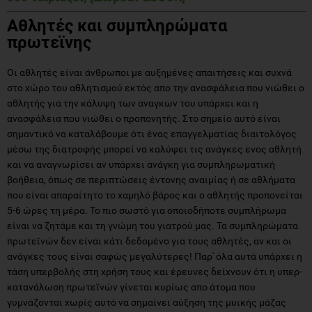
Αθλητές και συμπληρώματα
πρωτεϊνης
Οι αθλητές είναι άνθρωποι με αυξημένες απαιτήσεις και συχνά
στο χώρο του αθλητισμού εκτός απο την ανασφάλεια που νιώθει ο
αθλητής για την κάλυψη των αναγκων του υπάρχει και η
ανασφάλεια που νιώθει ο προπονητής. Στο σημείο αυτό είναι
σημαντικό να καταλάβουμε ότι ένας επαγγελματίας διαιτολόγος
μέσω της διατροφής μπορεί να καλύψει τις ανάγκες ενος αθλητή
και να αναγνωρίσει αν υπάρχει ανάγκη για συμπληρωματική
βοήθεια, όπως σε περιπτώσεις έντονης αναιμίας ή σε αθλήματα
που είναι απαραίτητο το χαμηλό βάρος και ο αθλητής προπονείται
5-6 ώρες τη μέρα. Το πιο σωστό για οποιοδήποτε συμπλήρωμα
είναι να ζητάμε και τη γνώμη του γιατρού μας. Τα συμπληρώματα
πρωτεϊνών δεν είναι κάτι δεδομένο για τους αθλητές, αν και οι
ανάγκες τους είναι σαφώς μεγαλύτερες! Παρ' όλα αυτά υπάρχει η
τάση υπερβολής στη χρήση τους και έρευνες δείχνουν ότι η υπερ-
κατανάλωση πρωτεϊνών γίνεται κυρίως απο άτομα που
γυμνάζονται χωρίς αυτό να σημαίνει αύξηση της μυικής μάζας