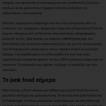
υπάρχει και προτροπή για άσκηση μιας και η καθιστική ζωή των
παιδιών είναι μέσα στους παράγοντες που αυξάνουν τις
πιθανότητες παχυσαρκίας.
Ελλιπής ενημέρωση παρατηρείται και στην ανάγνωση από τις
ετικέτες των τροφίμων, ακόμα και τώρα που η Ευρωπαϊκή Ένωση
έκρινε υποχρεωτικό να δίνονται περισσότερες πληροφορίες
μέσα απ' αυτές. Αρα πρέπει να υπάρχει καθοδήγηση απο τον
διαιτολόγο για τη σωστή κατανοησή τους και για την αναγνώριση
των διατροφικών ισχυρισμών, όπως χαμηλό νάτριο ή λιγότερη
ζάχαρη. Για παράδειγμα για να θεωρηθεί ότι ένα τυρί έχει
χαμηλότερα λιπαρά θα πρέπει να έχει 30% λιγότερα λιπαρά απο το
κανονικό. Ο καταναλωτής πρέπει να ξέρει τι αγοράζει και που
επενδύει.
Το junk food σήμερα
Κλείνοντας, η διαιτολόγος ρωτήθηκε για το junk food που είναι
μια πολύ νόστιμη και γρήγορη λύση. Το πιο γνωστό junk food είναι
το hamburger το οποίο μπορούμε να φτιάξουμε και στο σπίτι και
να γίνει ένα πραγματικά υγιεινό γεύμα! Ναι, μας αρέσει το έτοιμο