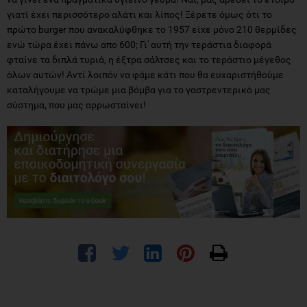
γιατί έχει περισσότερο αλάτι και λίπος! Ξέρετε όμως ότι το
πρώτο burger που ανακαλύφθηκε το 1957 είχε μόνο 210 θερμίδες
ενώ τώρα έχει πάνω απο 600; Γι' αυτή την τεράστια διαφορά
φταίνε τα διπλά τυριά, η έξτρα σάλτσες και το τεράστιο μέγεθος
όλων αυτών! Αντί λοιπόν να φάμε κάτι που θα ευχαριστήθούμε
καταλήγουμε να τρώμε μια βόμβα για το γαστρεντερικό μας
σύστημα, που μας αρρωσταίνει!