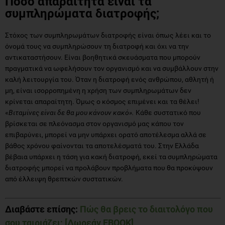
Πόσο απαραίτητα είναι τα
συμπληρώματα διατροφής;
Στόχος των συμπληρωμάτων διατροφής είναι όπως λέει και το
όνομά τους να συμπληρώσουν τη διατροφή και όχι να την
αντικαταστήσουν. Είναι βοηθητικά σκευάσματα που μπορούν
πραγματικά να ωφελήσουν τον οργανισμό και να συμβάλλουν στην
καλή λειτουργία του. Όταν η διατροφή ενός ανθρώπου, αθλητή ή
μη, είναι ισορροπημένη η χρήση των συμπληρωμάτων δεν
κρίνεται απαραίτητη. Όμως ο κόσμος επιμένει και τα θέλει!
«
Βιταμίνες είναι δε θα μου κάνουν κακό».
Κάθε συστατικό που
βρίσκεται σε πλεόνασμα στον οργανισμό μας κάπου τον
επιβαρύνει, μπορεί να μην υπάρχει ορατό αποτέλεσμα αλλά σε
βάθος χρόνου φαίνονται τα αποτελέσματά του. Στην Ελλάδα
βέβαια υπάρχει η τάση για κακή διατροφή, εκεί τα συμπληρώματα
διατροφής μπορεί να προλάβουν προβλήματα που θα προκύψουν
από έλλειψη θρεπτκών συστατικών.
Διαβάστε επίσης:
Πώς θα βρεις το διαιτολόγο που
σου ταιριάζει; [Δωρεάν EBOOK]