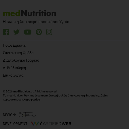
Η σωστή διατροφή προσφέρει Υγεία
Ποιοι Είμαστε
Συντακτική Ομάδα
Διαιτολογικά Γραφεία
e- Βιβλιοθήκη
Επικοινωνία
© 2026 medNutrition.gr. All rights reserved.
Το medNutrition δεν παρέχει ιατρικές συμβουλές, διαγνώσεις ή θεραπείες.
Δείτε
περισσότερες πληροφορίες
.
DESIGN:
DEVELOPMENT: