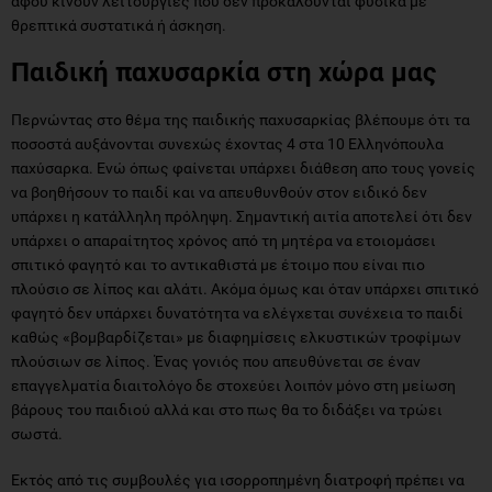
αφού κινούν λειτουργίες που δεν προκαλούνται φυσικά με
θρεπτικά συστατικά ή άσκηση.
Παιδική παχυσαρκία στη χώρα μας
Περνώντας στο θέμα της παιδικής παχυσαρκίας βλέπουμε ότι τα
ποσοστά αυξάνονται συνεχώς έχοντας 4 στα 10 Ελληνόπουλα
παχύσαρκα. Ενώ όπως φαίνεται υπάρχει διάθεση απο τους γονείς
να βοηθήσουν το παιδί και να απευθυνθούν στον ειδικό δεν
υπάρχει η κατάλληλη πρόληψη. Σημαντική αιτία αποτελεί ότι δεν
υπάρχει ο απαραίτητος χρόνος από τη μητέρα να ετοιομάσει
σπιτικό φαγητό και το αντικαθιστά με έτοιμο που είναι πιο
πλούσιο σε λίπος και αλάτι. Ακόμα όμως και όταν υπάρχει σπιτικό
φαγητό δεν υπάρχει δυνατότητα να ελέγχεται συνέχεια το παιδί
καθώς «βομβαρδίζεται» με διαφημίσεις ελκυστικών τροφίμων
πλούσιων σε λίπος. Ένας γονιός που απευθύνεται σε έναν
επαγγελματία διαιτολόγο δε στοχεύει λοιπόν μόνο στη μείωση
βάρους του παιδιού αλλά και στο πως θα το διδάξει να τρώει
σωστά.
Εκτός από τις συμβουλές για ισορροπημένη διατροφή πρέπει να