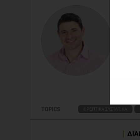
Διαιτολ
Ο Δημήτρ
με μεταπ
Εκπαίδευ
Τρίπολη,
ενώ παρέ
"Παλλάδι
Γνωρίσ
Δείτε 
TOPICS
ΘΡΕΠΤΙΚΑ ΣΥΣΤΑΤΙΚΑ
ΔΙΑ