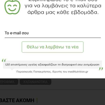
όγος - Διατροφολόγος, M.Sc.
ης Μπερτζελέτος είναι Διαιτολόγος – Διατροφολόγος,
τυχιακές σπουδές στη Δημόσια Υγεία και στην
ση Ενηλίκων. Δραστηριοποιείται επαγγελματικά στην
 συνεργάζεται επιστημονικά στην ΠΑΕ Αστέρα Τρίπολης,
χει τις υπηρεσίες του στο Κέντρο Αποκατάστασης
ον"
τε τoν αρθογράφο
το διαιτολογικό γραφείο
ΤΡΟΦΙΜΑ
ΚΑΤΑΝΑΛΩΤΙΚΑ
ΒΑΣΤΕ ΑΚΟΜΗ