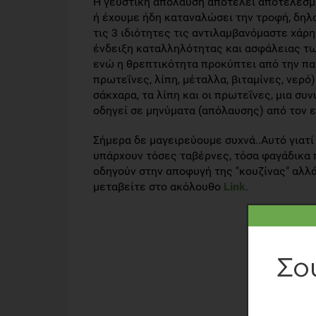
Η γευστική απόλαυση αποτελεί αποτέλεσμ
ή έχουμε ήδη καταναλώσει την τροφή, δηλα
τις 3 ιδιότητες τις αντιλαμβανόμαστε χάρη
ένδειξη καταλληλότητας και ασφάλειας τω
ενώ η θρεπτικότητα προκύπτει από την πα
πρωτεΐνες, λίπη, μέταλλα, βιταμίνες, νερό
σάκχαρα, τα λίπη και οι πρωτεΐνες, μια συ
οδηγεί σε μηνύματα (απόλαυσης) από τον 
Σήμερα δε μαγειρεύουμε συχνά..Αυτό γιατί 
υπάρχουν τόσες ταβέρνες, τόσα φαγάδικα 
οδηγούν στην αποφυγή της "κουζίνας" αλλά 
μεταβείτε στο ακόλουθο
Link
.
ΔΗΜΉΤΡ