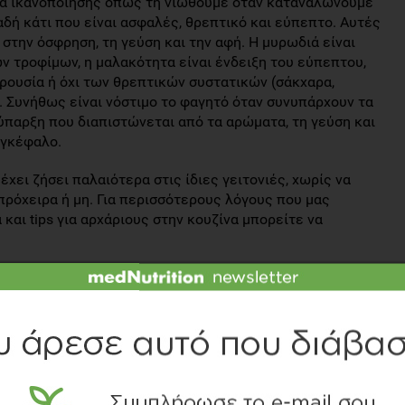
α ικανοποίησης όπως τη νιώθουμε όταν καταναλώνουμε
δή κάτι που είναι ασφαλές, θρεπτικό και εύπεπτο. Αυτές
 στην όσφρηση, τη γεύση και την αφή. Η μυρωδιά είναι
ν τροφίμων, η μαλακότητα είναι ένδειξη του εύπεπτου,
ρουσία ή όχι των θρεπτικών συστατικών (σάκχαρα,
). Συνήθως είναι νόστιμο το φαγητό όταν συνυπάρχουν τα
νύπαρξη που διαπιστώνεται από τα αρώματα, τη γεύση και
εγκέφαλο.
έχει ζήσει παλαιότερα στις ίδιες γειτονιές, χωρίς να
πρόχειρα ή μη. Για περισσότερους λόγους που μας
και tips για αρχάριους στην κουζίνα μπορείτε να
ΗΣ Π. ΜΠΕΡΤΖΕΛΈΤΟΣ