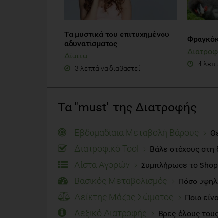
Τα μυστικά του επιτυχημένου
Φραγκόκ
αδυνατίσματος
Διατροφ
Δίαιτα
4 λεπτ
3 λεπτά να διαβαστεί
Τα "must" της Διατροφής
Εβδομαδίαια Μεταβολή Βάρους
Θέ
Διατροφικό Tool
Βάλε στόχους στη 
Λίστα Αγορών
Συμπλήρωσε το Shoppi
Βασικός Μεταβολισμός
Πόσο υψηλό
Δείκτης Μάζας Σώματος
Ποιο είν
Λεξικό Διατροφής
Βρες όλους τους