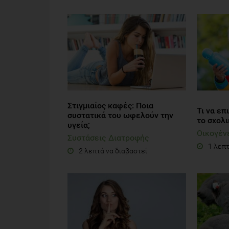
Στιγμιαίος καφές: Ποια
Τι να επ
συστατικά του ωφελούν την
το σχολι
υγεία;
Οικογέν
Συστάσεις Διατροφής
1 λεπτ
2 λεπτά να διαβαστεί