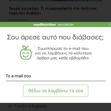
Τροφή για σκέψη: Tι να μαγειρέψετε στο παιδί σας
τώρα που διαβάζει
Οικογένεια
×
3 λεπτά να διαβαστεί
Ποια τρόφιμα βοηθάνε στη μείωση της Φλεγμονής;
Άλλες Παθήσεις
7 λεπτά να διαβαστεί