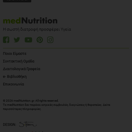
Η σωστή διατροφή προσφέρει Υγεία
Ποιοι Είμαστε
Συντακτική Ομάδα
Διαιτολογικά Γραφεία
e- Βιβλιοθήκη
Επικοινωνία
© 2026 medNutrition.gr. All rights reserved.
Το medNutrition δεν παρέχει ιατρικές συμβουλές, διαγνώσεις ή θεραπείες.
Δείτε
περισσότερες πληροφορίες
.
DESIGN: