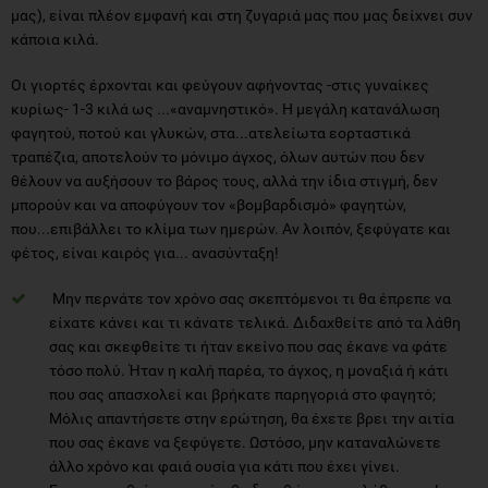
μας), είναι πλέον εμφανή και στη ζυγαριά μας που μας δείχνει συν
κάποια κιλά.
Οι γιορτές έρχονται και φεύγουν αφήνοντας -στις γυναίκες
κυρίως- 1-3 κιλά ως ...«αναμνηστικό». Η μεγάλη κατανάλωση
φαγητού, ποτού και γλυκών, στα...ατελείωτα εορταστικά
τραπέζια, αποτελούν το μόνιμο άγχος, όλων αυτών που δεν
θέλουν να αυξήσουν το βάρος τους, αλλά την ίδια στιγμή, δεν
μπορούν και να αποφύγουν τον «βομβαρδισμό» φαγητών,
που...επιβάλλει το κλίμα των ημερών. Aν λοιπόν, ξεφύγατε και
φέτος, είναι καιρός για... ανασύνταξη!
Μην περνάτε τον χρόνο σας σκεπτόμενοι τι θα έπρεπε να
είχατε κάνει και τι κάνατε τελικά. Διδαχθείτε από τα λάθη
σας και σκεφθείτε τι ήταν εκείνο που σας έκανε να φάτε
τόσο πολύ. Ήταν η καλή παρέα, το άγχος, η μοναξιά ή κάτι
που σας απασχολεί και βρήκατε παρηγοριά στο φαγητό;
Μόλις απαντήσετε στην ερώτηση, θα έχετε βρει την αιτία
που σας έκανε να ξεφύγετε. Ωστόσο, μην καταναλώνετε
άλλο χρόνο και φαιά ουσία για κάτι που έχει γίνει.