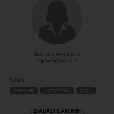
Reader’s Digest, 20 Ways to Lose Weight After the Holidays,
accessed on 4th January
2013:http://www.rd.com/health/diet-weight-loss/20-ways-
to-lose-weight-after-the-holidays/
ΝΕΚΤΑΡΊΑ ΚΑΡΑΚΏΣΤΑ
Δημοσιογράφος M.A.
TOPICS
ΣΥΜΒΟΥΛΕΣ
ΧΡΙΣΤΟΥΓΕΝΝΑ
ΠΑΣΧΑ
ΔΙΑΒΑΣΤΕ ΑΚΟΜΗ