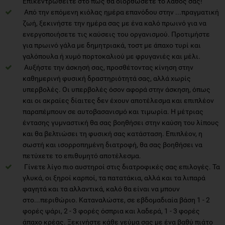
Επικεντρωθείτε στο πώς θα διορθώσετε το λάθος σας!
Από την επόμενη κιόλας ημέρα επανόδου στην ...πραγματική
ζωή, ξεκινήστε την ημέρα σας με ένα καλό πρωινό για να
ενεργοποιήσετε τις καύσεις του οργανισμού. Προτιμήστε
για πρωινό γάλα με δημητριακά, τοστ με άπαχο τυρί και
γαλόπουλα ή χυμό πορτοκαλιού με φρυγανιές και μέλι.
Αυξήστε την άσκησή σας, προσθέτοντας κίνηση στην
καθημερινή φυσική δραστηριότητά σας, αλλά χωρίς
υπερβολές. Οι υπερβολές όσον αφορά στην άσκηση, όπως
και οι ακραίες δίαιτες δεν έχουν αποτέλεσμα και επιπλέον
παραπέμπουν σε αυτοβασανισμό και τιμωρία. Η μέτριας
έντασης γυμναστική θα σας βοηθήσει στην καύση του λίπους
και θα βελτιώσει τη φυσική σας κατάσταση. Επιπλέον, η
σωστή και ισορροπημένη διατροφή, θα σας βοηθήσει να
πετύχετε το επιθυμητό αποτέλεσμα.
Γίνετε λίγο πιο αυστηροί στις διατροφικές σας επιλογές. Τα
γλυκά, οι ξηροί καρποί, τα πατατάκια, αλλά και τα λιπαρά
φαγητά και τα αλλαντικά, καλό θα είναι να μπουν
στο...περιθώριο. Καταναλώστε, σε εβδομαδιαία βάση 1 - 2
φορές ψάρι, 2 - 3 φορές όσπρια και λαδερά, 1 - 3 φορές
άπαχο κρέας. Ξεκινήστε κάθε γεύμα σας με ένα βαθύ πιάτο