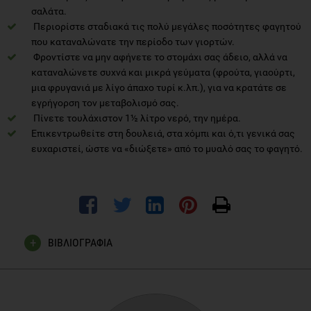
σαλάτα.
Περιορίστε σταδιακά τις πολύ μεγάλες ποσότητες φαγητού
που καταναλώνατε την περίοδο των γιορτών.
Φροντίστε να μην αφήνετε το στομάχι σας άδειο, αλλά να
καταναλώνετε συχνά και μικρά γεύματα (φρούτα, γιαούρτι,
μια φρυγανιά με λίγο άπαχο τυρί κ.λπ.), για να κρατάτε σε
εγρήγορση τον μεταβολισμό σας.
Πίνετε τουλάχιστον 1½ λίτρο νερό, την ημέρα.
Επικεντρωθείτε στη δουλειά, στα χόμπι και ό,τι γενικά σας
ευχαριστεί, ώστε να «διώξετε» από το μυαλό σας το φαγητό.
ΒΙΒΛΙΟΓΡΑΦΙΑ
Nicklas JM, Huskey KW, Davis RB, Wee CC., Successful
weight loss among obese U.S. adults., Am J Prev Med. 2012
May;42(5):481-5.