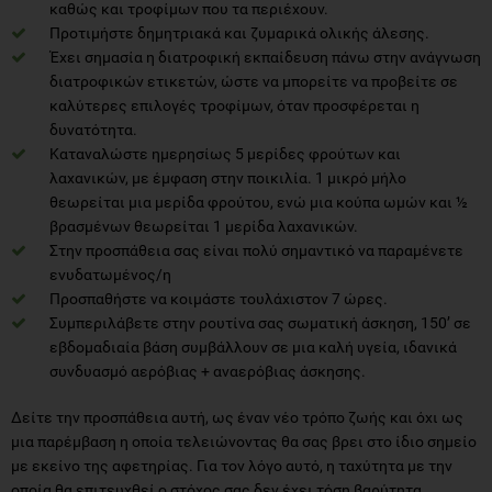
καθώς και τροφίμων που τα περιέχουν.
Προτιμήστε δημητριακά και ζυμαρικά ολικής άλεσης.
Έχει σημασία η διατροφική εκπαίδευση πάνω στην ανάγνωση
διατροφικών ετικετών, ώστε να μπορείτε να προβείτε σε
καλύτερες επιλογές τροφίμων, όταν προσφέρεται η
δυνατότητα.
Καταναλώστε ημερησίως 5 μερίδες φρούτων και
λαχανικών, με έμφαση στην ποικιλία. 1 μικρό μήλο
θεωρείται μια μερίδα φρούτου, ενώ μια κούπα ωμών και ½
βρασμένων θεωρείται 1 μερίδα λαχανικών.
Στην προσπάθεια σας είναι πολύ σημαντικό να παραμένετε
ενυδατωμένος/η
Προσπαθήστε να κοιμάστε τουλάχιστον 7 ώρες.
Συμπεριλάβετε στην ρουτίνα σας σωματική άσκηση, 150’ σε
εβδομαδιαία βάση συμβάλλουν σε μια καλή υγεία, ιδανικά
συνδυασμό αερόβιας + αναερόβιας άσκησης.
Δείτε την προσπάθεια αυτή, ως έναν νέο τρόπο ζωής και όχι ως
μια παρέμβαση η οποία τελειώνοντας θα σας βρει στο ίδιο σημείο
με εκείνο της αφετηρίας. Για τον λόγο αυτό, η ταχύτητα με την
οποία θα επιτευχθεί ο στόχος σας δεν έχει τόση βαρύτητα.