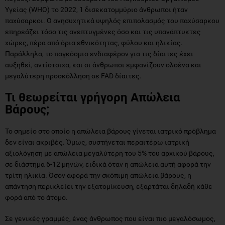
Υγείας (WHO) το 2022, 1 δισεκατομμύριο άνθρωποι ήταν
παχύσαρκοι. Ο ανησυχητικά υψηλός επιπολασμός του παχύσαρκου
επηρεάζει τόσο τις ανεπτυγμένες όσο και τις υπανάπτυκτες
χώρες, πέρα από όρια εθνικότητας, φύλου και ηλικίας.
Παράλληλα, το παγκόσμιο ενδιαφέρον για τις δίαιτες έχει
αυξηθεί, αντίστοιχα, και οι άνθρωποι εμφανίζουν ολοένα και
μεγαλύτερη προσκόλληση σε FAD δίαιτες.
Τι θεωρείται γρήγορη Απώλεια
Βάρους;
Το σημείο στο οποίο η απώλεια βάρους γίνεται ιατρικό πρόβλημα
δεν είναι ακριβές. Όμως, συστήνεται περαιτέρω ιατρική
αξιολόγηση με απώλεια μεγαλύτερη του 5% του αρχικού βάρους,
σε διάστημα 6-12 μηνών, ειδικά όταν η απώλεια αυτή αφορά την
τρίτη ηλικία. Όσον αφορά την σκόπιμη απώλεια βάρους, η
απάντηση περικλείει την εξατομίκευση, εξαρτάται δηλαδή κάθε
φορά από το άτομο.
Σε γενικές γραμμές, ένας άνθρωπος που είναι πιο μεγαλόσωμος,