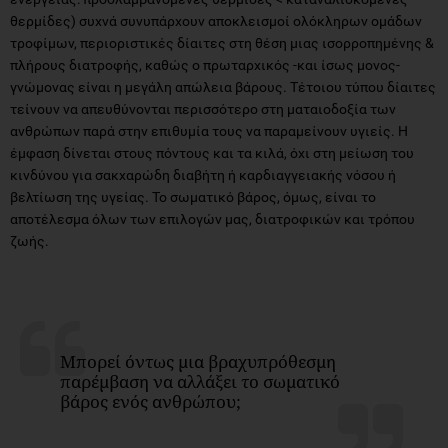
θερμίδες) συχνά συνυπάρχουν αποκλεισμοί ολόκληρων ομάδων
τροφίμων, περιοριστικές δίαιτες στη θέση μιας ισορροπημένης &
πλήρους διατροφής, καθώς ο πρωταρχικός -και ίσως μονος-
γνώμονας είναι η μεγάλη απώλεια βάρους. Τέτοιου τύπου δίαιτες
τείνουν να απευθύνονται περισσότερο στη ματαιοδοξία των
ανθρώπων παρά στην επιθυμία τους να παραμείνουν υγιείς. Η
έμφαση δίνεται στους πόντους και τα κιλά, όχι στη μείωση του
κινδύνου για σακχαρώδη διαβήτη ή καρδιαγγειακής νόσου ή
βελτίωση της υγείας. Το σωματικό βάρος, όμως, είναι το
αποτέλεσμα όλων των επιλογών μας, διατροφικών και τρόπου
ζωής.
Μπορεί όντως μια βραχυπρόθεσμη
παρέμβαση να αλλάξει το σωματικό
βάρος ενός ανθρώπου;