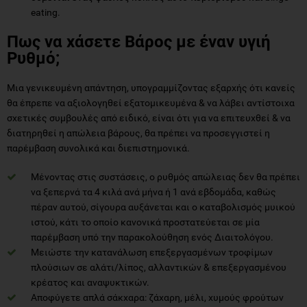
eating.
Πως να χάσετε Βάρος με έναν υγιή
Ρυθμό;
Μια γενικευμένη απάντηση, υπογραμμίζοντας εξαρχής ότι κανείς
θα έπρεπε να αξιολογηθεί εξατομικευμένα & να λάβει αντίστοιχα
σχετικές συμβουλές από ειδικό, είναι ότι για να επιτευχθεί & να
διατηρηθεί η απώλεια βάρους, θα πρέπει να προσεγγιστεί η
παρέμβαση συνολικά και διεπιστημονικά.
Μένοντας στις συστάσεις, ο ρυθμός απώλειας δεν θα πρέπει
να ξεπερνά τα 4 κιλά ανά μήνα ή 1 ανά εβδομάδα, καθώς
πέραν αυτού, σίγουρα αυξάνεται και ο καταβολισμός μυικού
ιστού, κάτι το οποίο κανονικά προστατεύεται σε μία
παρέμβαση υπό την παρακολούθηση ενός Διαιτολόγου.
Μειώστε την κατανάλωση επεξεργασμένων τροφίμων
πλούσιων σε αλάτι/λίπος, αλλαντικών & επεξεργασμένου
κρέατος και αναψυκτικών.
Αποφύγετε απλά σάκχαρα: ζάχαρη, μέλι, χυμούς φρούτων