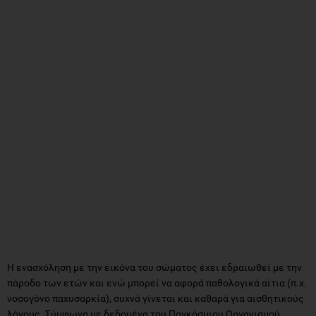
Η ενασχόληση με την εικόνα του σώματος έχει εδραιωθεί με την
πάροδο των ετών και ενώ μπορεί να αφορά παθολογικά αίτια (π.χ.
νοσογόνο παχυσαρκία), συχνά γίνεται και καθαρά για αισθητικούς
λόγους. Σύμφωνα με δεδομένα του Παγκόσμιου Οργανισμού