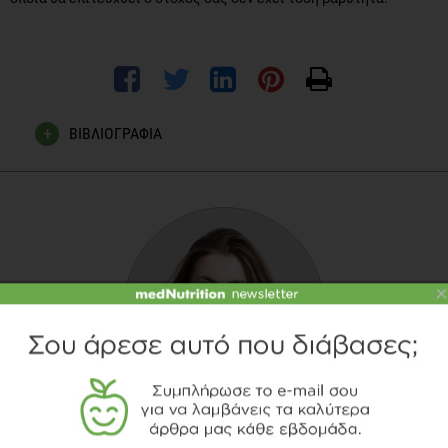
ΒΙΒΛΙΟΓΡΑΦΙΑ
Tahreem, A., Rakha, A., Rabail, R., Nazir, A., Socol, C.T.,
Maerescu, C.M. and Aadil, R.M., 2022. Fad diets: facts and
fiction.
Frontiers in Nutrition
,
9
.
Tarushi A, Polatoglou E, Kljun J, Turel I, Psomas G,
×
Kessissoglou DP. Interaction of Zn(II) with quinolone drugs:
structure and biological evaluation. Dalton Trans. 2011 Oct
7;40(37):9461-73. doi: 10.1039/c1dt10870k. Epub 2011 Aug
18. PMID: 21853189.
Ghani SM, Rezaei B, Jamei HR, Ensafi AA. Novel synthesis of
a dual fluorimetric sensor for the simultaneous analysis of
levodopa and pyridoxine. Anal Bioanal Chem. 2021
ΔΡ. ΜΑΡΊΑ ΜΕΝΤΖΈΛΟΥ