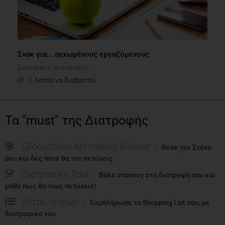
Σνακ για... αγχωμένους εργαζόμενους
Συστάσεις Διατροφής
1 λεπτό να διαβαστεί
Τα "must" της Διατροφής
Εβδομαδίαια Μεταβολή Βάρους
Θέσε τον Στόχο
σου και δες πότε θα τον πετύχεις
Διατροφικό Tool
Βάλε στόχους στη διατροφή σου και
μάθε πώς θα τους πετύχεις!
Λίστα Αγορών
Συμπλήρωσε το Shopping List σου, με
διατροφικό νου