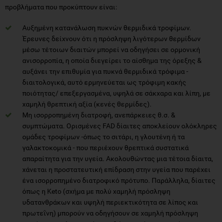
προβλήματα που προκύπτουν είναι:
Αυξημένη κατανάλωση πυκνών θερμιδικά τροφίμων.
Έρευνες δείχνουν ότι η πρόσληψη λιγότερων θερμίδων
μέσω τέτοιων διαιτών μπορεί να οδηγήσει σε ορμονική
ανισορροπία, η οποία διεγείρει το αίσθημα της όρεξης &
αυξάνει την επιθυμία για πυκνά θερμιδικά τρόφιμα -
διαιτολογικά, αυτό ερμηνεύεται ως τρόφιμη κακής
ποιότητας/ επεξεργασμένα, υψηλά σε σάκχαρα και λίπη, με
χαμηλή θρεπτική αξία (κενές θερμίδες).
Μη ισορροπημένη διατροφή, ανεπάρκειες θ.σ. &
συμπτώματα. Ορισμένες FAD δίαιτες αποκλείουν ολόκληρες
ομάδες τροφίμων -όπως το σιτάρι, η γλουτένη ή τα
γαλακτοκομικά - που περιέχουν θρεπτικά συστατικά
απαραίτητα για την υγεία. Ακολουθώντας μια τέτοια δίαιτα,
χάνεται η προστατευτική επίδραση στην υγεία που παρέχει
ένα ισορροπημένο διατροφικό πρότυπο. Παράλληλα, δίαιτες
όπως η Keto (σχήμα με πολύ χαμηλή πρόσληψη
υδατανθράκων και υψηλή περιεκτικότητα σε λίπος και
πρωτεΐνη) μπορούν να οδηγήσουν σε χαμηλή πρόσληψη