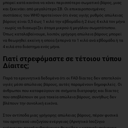
μπορεί κατά κανόνα να χάνει περισσότερο σωματικό βάρος, μιας
και ξεκινάει από μεγαλύτερο ΣΒ. Οι επικαιροποιημένες
συστάσεις του WHO προτείνουν ότι ένας υγιής ρυθμός απώλειας
βάρους είναι 0,5 έως 1 κιλό την εβδομάδα ή 2 έως 4 κιλά τον μήνα
- χωρίς να διαχωρίζει άτομα μικρού ή μεγάλου σωματότυπου.
Όπως καταλαβαίνουμε, λοιπόν, γρήγορη απώλεια βάρους μπορεί
να θεωρηθεί εκείνη η οποία ξεπερνά το 1 κιλό ανά εβδομάδα ή τα
4 κιλά στο διάστημα ενός μήνα.
Γιατί στρεφόμαστε σε τέτοιου τύπου
Δίαιτες;
Παρά τα ερευνητικά δεδομένα ότι οι FAD δίαιτες δεν αποτελούν
υγιές μέσο απώλειας βάρους, αυτές παραμένουν δημοφιλείς. Οι
άνθρωποι που καταφεύγουν σε σχήματα διατροφής και δίαιτες
που αποβλέπουν σε μια ταχεία απώλεια βάρους, συνήθως δεν
βλέπουν την συνολική εικόνα.
Στον αντίποδα μιας γρήγορης απώλειας βάρους, πέραν φυσικά
του αρνητικού ισοζυγίου ενέργειας (Αρνητικό Ισοζύγιο
ενέργειας: προσλαμβανόμενες θερμίδες < καταναλισκόμενες