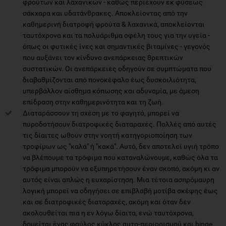
φρούτων και λαχανικών - καθώς περιέχουν εκ φύσεως
σάκχαρα και υδατάνθρακες. Αποκλείοντας από την
καθημερινή διατροφή φρούτα & λαχανικά, αποκλείονται
ταυτόχρονα και τα πολυάριθμα οφέλη τους για την υγεία -
όπως οι φυτικές ίνες και σημαντικές βιταμίνες - γεγονός
που αυξάνει τον κίνδυνο ανεπάρκειας θρεπτικών
συστατικών. Οι ανεπάρκειες οδηγούν σε συμπτώματα που
διαβαθμίζονται από πονοκέφαλο έως δυσκοιλιότητα,
υπερβάλλον αίσθημα κόπωσης και αδυναμία, με άμεση
επίδραση στην καθημερινότητα και τη ζωή.
Διαταράσσουν τη σχέση με το φαγητό, μπορεί να
πυροδοτήσουν διατροφικές διαταραχές. Πολλές από αυτές
τις δίαιτες ωθούν στην νοητή κατηγοριοποίηση των
τροφίμων ως "καλά" ή "κακά". Αυτό, δεν αποτελεί υγιή τρόπο
να βλέπουμε τα τρόφιμα που καταναλώνουμε, καθώς όλα τα
τρόφιμα μπορούν να εξυπηρετήσουν έναν σκοπό, ακόμη κι αν
αυτός είναι απλώς η ευχαρίστηση. Μια τέτοια ασπρόμαυρη
λογική μπορεί να οδηγήσει σε επιβλαβή μοτίβα σκέψης έως
και σε διατροφικές διαταραχές, ακόμη και όταν δεν
ακολουθείται πια η εν λόγω δίαιτα, ενώ ταυτόχρονα,
δομείται ένας φαύλος κύκλος αυτο-περιορισμού και binge