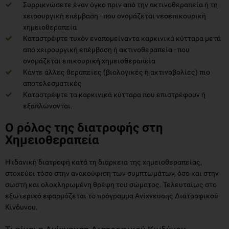
Συρρικνώσετε έναν όγκο πριν από την ακτινοθεραπεία ή τη
χειρουργική επέμβαση - που ονομάζεται νεοεπικουρική
χημειοθεραπεία
Καταστρέψτε τυχόν εναπομείναντα καρκινικά κύτταρα μετά
από χειρουργική επέμβαση ή ακτινοθεραπεία - που
ονομάζεται επικουρική χημειοθεραπεία
Κάντε άλλες θεραπείες (βιολογικές ή ακτινοβολίες) πιο
αποτελεσματικές
Καταστρέψτε τα καρκινικά κύτταρα που επιστρέφουν ή
εξαπλώνονται.
Ο ρόλος της διατροφής στη
Χημειοθεραπεία
Η ιδανική διατροφή κατά τη διάρκεια της χημειοθεραπείας,
στοχεύει τόσο στην ανακούφιση των συμπτωμάτων, όσο και στην
σωστή και ολοκληρωμένη θρέψη του σώματος. Τελευταίως στο
εξωτερικό εφαρμόζεται το πρόγραμμα Ανίχνευσης Διατροφικού
Κίνδυνου.