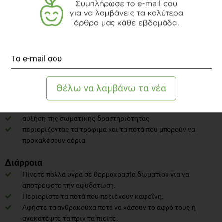
Προσθέστε σκόνες πρωτεΐνης σε γεύματα, όπως πλιγούρι
βρώμης, smoothies και σούπες
Δυσκοιλιότητα
Ένα άτομο μπορεί να βοηθήσει στη διαχείριση
της
δυσκοιλιότητας
:
πίνοντας περισσότερα υγρά
χρησιμοποιώντας καθαρτικά εάν τα συστήσει η ομάδα
φροντίδας του καρκίνου
αύξηση της σωματικής δραστηριότητας
περιορίζοντας τα τρόφιμα και τα ποτά που μπορούν να
προκαλέσουν αέρια
Διάρροια
Πίνετε πολλά υγρά σε θερμοκρασία δωματίου για να
αποτρέψετε την αφυδάτωση.
Περιορίστε τα ποτά που περιέχουν καφεΐνη.
Αφήστε τα ανθρακούχα ποτά να χάσουν το αφρό τους ή
ανακατέψτε τα πριν τα πιείτε.