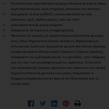
Καταναλώστε περισσότερα τρόφιμα πλούσια σε κάλιο, όπως
χυμό πορτοκαλιού, χυμό ντομάτας, μπανάνες και πατάτες.
Δοκιμάστε τη δίαιτα BRAT, η οποία αποτελείται από
μπανάνες, ρύζι, σάλτσα μήλου, τσάι και τοστ.
Δοκιμάστε συχνά, μικρά γεύματα.
Αποφύγετε τα τηγανητά, λιπαρά φαγητά.
Μειώστε τις τροφές με υψηλή περιεκτικότητα σε φυτικές
ίνες, όπως δημητριακά ολικής αλέσεως, δημητριακά με
πίτουρο και λαχανικά. Δοκιμάστε ψωμιά από αλεύρι βρώμης
ή ραφιναρισμένο αλεύρι χωρίς σπόρους ή ξηρούς καρπούς.
Αποφύγετε τα ωμά λαχανικά και τις φλούδες, τους σπόρους
και τις ίνες των μη αποφλοιωμένων φρούτων. Συνεχίστε
την κατανάλωση τροφών, φρούτων και λαχανικών με υψηλή
περιεκτικότητα σε φυτικές ίνες μόλις σταματήσει η
διάρροια (συμβουλευτείτε πρώτα τον διαιτολόγο και το
γιατρό σας).