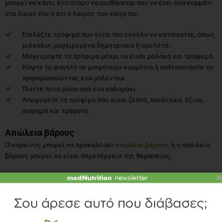
μπορεί να κάνει ένα άτομο να αισθάνεται σαν να έχει ένα κομμάτι
στο λαιμό του ή ότι ο λαιμός του καίγεται.
Επιλέξτε τρόφιμα που είναι πιο εύκολο να καταπιείτε, όπως
μιλκσέικ, μαγειρεμένα δημητριακά ή ομελέτα.
Μαγειρέψτε τα τρόφιμα μέχρι να είναι μαλακά και τρυφερά.
Κόψτε το φαγητό σε μικρότερα κομμάτια ή πολτοποιήστε το
χρησιμοποιώντας ένα μπλέντερ.
Πιείτε ποτά μέσα από ένα καλαμάκι.
Αποφύγετε τα τρόφιμα που είναι ζεστά, πικάντικα, όξινα,
αιχμηρά και τραγανά.
Απώλεια βάρους
Ο καρκίνος μπορεί να προκαλέσει
απώλεια βάρους
, ή η απώλεια
βάρους μπορεί να είναι παρενέργεια της θεραπείας.
×
Τρώτε σύμφωνα με ένα πρόγραμμα αντί να περιμένετε να
αισθανθείτε πεινασμένοι.
Τρώτε τρόφιμα με υψηλή περιεκτικότητα σε θερμίδες και
πρωτεΐνες.
Πίνετε μιλκσέικ, smoothies ή χυμούς.