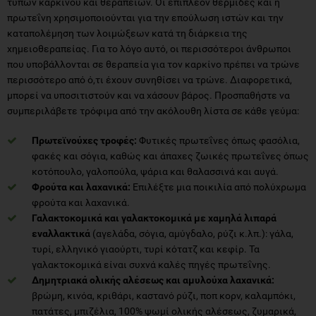
τύπων καρκίνου και θεραπειών. Οι επιπλέον θερμίδες και η
πρωτεΐνη χρησιμοποιούνται για την επούλωση ιστών και την
καταπολέμηση των λοιμώξεων κατά τη διάρκεια της
χημειοθεραπείας. Για το λόγο αυτό, οι περισσότεροι άνθρωποι
που υποβάλλονται σε θεραπεία για τον καρκίνο πρέπει να τρώνε
περισσότερο από ό,τι έχουν συνηθίσει να τρώνε. Διαφορετικά,
μπορεί να υποσιτιστούν και να χάσουν βάρος. Προσπαθήστε να
συμπεριλάβετε τρόφιμα από την ακόλουθη λίστα σε κάθε γεύμα:
Πρωτεϊνούχες τροφές:
Φυτικές πρωτεΐνες όπως φασόλια,
φακές και σόγια, καθώς και άπαχες ζωικές πρωτεΐνες όπως
κοτόπουλο, γαλοπούλα, ψάρια και θαλασσινά και αυγά.
Φρούτα και λαχανικά:
Επιλέξτε μια ποικιλία από πολύχρωμα
φρούτα και λαχανικά.
Γαλακτοκομικά και γαλακτοκομικά με χαμηλά λιπαρά
εναλλακτικά
(αγελάδα, σόγια, αμύγδαλο, ρύζι κ.λπ.): γάλα,
τυρί, ελληνικό γιαούρτι, τυρί κότατζ και κεφίρ. Τα
γαλακτοκομικά είναι συχνά καλές πηγές πρωτεΐνης.
Δημητριακά ολικής αλέσεως και αμυλούχα λαχανικά:
βρώμη, κινόα, κριθάρι, καστανό ρύζι, ποπ κορν, καλαμπόκι,
πατάτες, μπιζέλια, 100% ψωμί ολικής αλέσεως, ζυμαρικά,