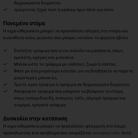
θερμοκρασία δωματίου
τρώγοντας ξηρό τοστ ή κράκερ πριν πάτε για ύπνο
Πονεμένο στόμα
Η χημειοθεραπεία μπορεί να προκαλέσει πληγές στο στόμα και
ευαίσθητα ούλα, γεγονός που μπορεί να κάνει το φαγητό άβολο.
Επιλέξτε τρόφιμα που είναι εύκολο να μασήσετε, όπως
ομελέτα, κρέμες και μιλκσέικ.
Μαλακώστε τα τρόφιμα με σάλτσες, ζωμό ή σάλτσα.
Φάτε με ένα μικρότερο κουτάλι για να βοηθήσετε να πάρετε
μικρότερες μπουκιές.
Τρώτε κρύα τρόφιμα ή τρόφιμα σε θερμοκρασία δωματίου.
Αποφύγετε τρόφιμα που μπορούν να βλάψουν το στόμα,
όπως εσπεριδοειδή, πιπεριές τσίλι, αλμυρά τρόφιμα και
αιχμηρά, τραγανά τρόφιμα.
Δυσκολία στην κατάποση
Η χημειοθεραπεία μπορεί να προκαλέσει φλεγμονή στο λαιμό,
προκαλώντας ένα πρόβλημα που ονομάζεται
οισοφαγίτιδα
. Αυτό