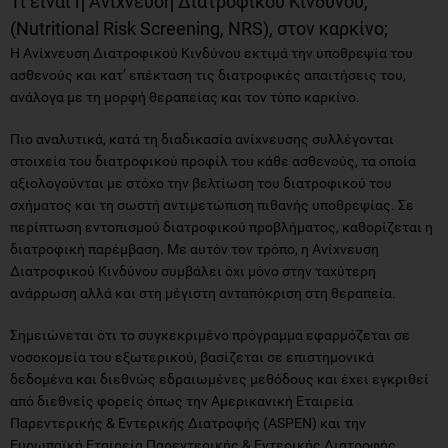
Τι είναι η Ανίχνευση Διατροφικού Κινδύνου,
(Nutritional Risk Screening, NRS), στον καρκίνο;
Η Ανίχνευση Διατροφικού Κινδύνου εκτιμά την υποθρεψία του
ασθενούς και κατ’ επέκταση τις διατροφικές απαιτήσεις του,
ανάλογα με τη μορφή θεραπείας και τον τύπο καρκίνο.
Πιο αναλυτικά, κατά τη διαδικασία ανίχνευσης συλλέγονται
στοιχεία του διατροφικού προφίλ του κάθε ασθενούς, τα οποία
αξιολογούνται με στόχο την βελτίωση του διατροφικού του
σχήματος και τη σωστή αντιμετώπιση πιθανής υποθρεψίας. Σε
περίπτωση εντοπισμού διατροφικού προβλήματος, καθορίζεται η
διατροφική παρέμβαση. Με αυτόν τον τρόπο, η Ανίχνευση
Διατροφικού Κινδύνου συμβάλει όχι μόνο στην ταχύτερη
ανάρρωση αλλά και στη μέγιστη ανταπόκριση στη θεραπεία.
Σημειώνεται ότι το συγκεκριμένο πρόγραμμα εφαρμόζεται σε
νοσοκομεία του εξωτερικού, βασίζεται σε επιστημονικά
δεδομένα και διεθνώς εδραιωμένες μεθόδους και έχει εγκριθεί
από διεθνείς φορείς όπως την Αμερικανική Εταιρεία
Παρεντερικής & Εντερικής Διατροφής (ASPEN) και την
Ευρωπαϊκή Εταιρεία Παρεντερικής & Εντερικής Διατροφής