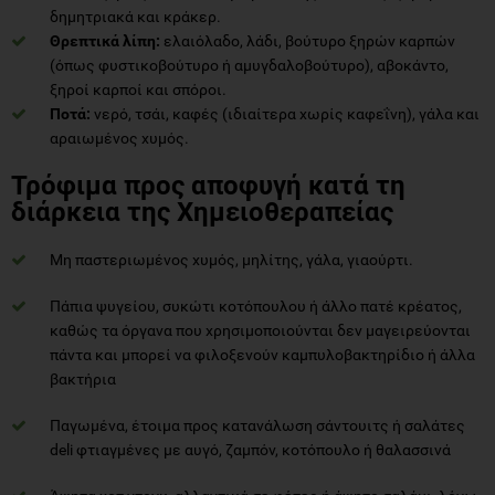
δημητριακά και κράκερ.
Θρεπτικά λίπη:
ελαιόλαδο, λάδι, βούτυρο ξηρών καρπών
(όπως φυστικοβούτυρο ή αμυγδαλοβούτυρο), αβοκάντο,
ξηροί καρποί και σπόροι.
Ποτά:
νερό, τσάι, καφές (ιδιαίτερα χωρίς καφεΐνη), γάλα και
αραιωμένος χυμός.
Τρόφιμα προς αποφυγή κατά τη
διάρκεια της Χημειοθεραπείας
Μη παστεριωμένος χυμός, μηλίτης, γάλα, γιαούρτι.
Πάπια ψυγείου, συκώτι κοτόπουλου ή άλλο πατέ κρέατος,
καθώς τα όργανα που χρησιμοποιούνται δεν μαγειρεύονται
πάντα και μπορεί να φιλοξενούν καμπυλοβακτηρίδιο ή άλλα
βακτήρια
Παγωμένα, έτοιμα προς κατανάλωση σάντουιτς ή σαλάτες
deli φτιαγμένες με αυγό, ζαμπόν, κοτόπουλο ή θαλασσινά