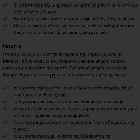
Τρώτε πέντε ή έξι μικρότερα γεύματα όλη την ημέρα αντί για
τρία μεγάλα γεύματα.
Κρατήστε τα σνακ κοντά σας για να φάτε όταν είναι δυνατόν.
Πάρτε συχνές γουλιές υγρών που προσθέτουν θερμίδες και
θρεπτικά συστατικά, όπως χυμό, γάλα ή σούπα.
Ναυτία
Η ναυτία είναι μια κοινή παρενέργεια της χημειοθεραπείας.
Μπορεί να δυσκολέψει ένα άτομο να φάει και μπορεί να τους
κάνει να αισθάνονται σαν εμετό. Ένα άτομο μπορεί να είναι σε
θέση να διαχειριστεί τη ναυτία με διάφορους τρόπους, όπως:
τρώγοντας τρόφιμα που είναι εύκολα για το στομάχι, όπως
απλό τοστ ή καθαρό ζωμό
τρώγοντας τακτικά, ακόμα κι αν είναι μόνο μικρά σνακ
να μην πιέζονται για συγκεκριμένα τρόφιμα και να επιλέγουν
να τρώνε τρόφιμα που απολαμβάνουν
πίνοντας μικρές ποσότητες υγρών καθ 'όλη τη διάρκεια της
ημέρας
τρώγοντας τρόφιμα και ποτά που βρίσκονται σε