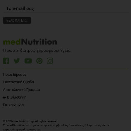
Η σωστή διατροφή προσφέρει Υγεία
Ποιοι Είμαστε
Συντακτική Ομάδα
Διαιτολογικά Γραφεία
e- Βιβλιοθήκη
Επικοινωνία
© 2026 medNutrition.gr. All rights reserved.
Το medNutrition δεν παρέχει ιατρικές συμβουλές, διαγνώσεις ή θεραπείες.
Δείτε
περισσότερες πληροφορίες
.