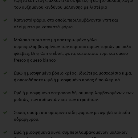
Άψητα χοτ ντογκ, αλλαντικά σε φέτες ή άψητο σαλάμι, λόγω
του αυξημένου κινδύνου μόλυνσης με λιστέρια
Καπνιστά ψάρια, στα οποία περιλαμβάνονται ντιπ και
αλείμματα με καπνιστά ψάρια
Μαλακά τυριά από μη παστεριωμένο γάλα,
συμπεριλαμβανομένων των περισσότερων τυριών με μπλε
φλέβες, Brie, Camembert, φέτα, κατσικίσιο τυρί και queso
fresco ή queso blanco
Ωμώ ή μισοψημένο βόειο κρέας, ιδιαίτερα μοσχαρίσιο κιμά,
ή οποιοδήποτε ωμό ή μισοψημένο κρέας ή πουλερικά.
Ωμά ή μισοψημένα οστρακοειδή, συμπεριλαμβανομένων των
μυδιών, των κυδωνιών και των στρειδιών.
Σούσι, σασίμι και ορισμένα είδη ψαριών με υψηλά επίπεδα
υδραργύρου.
Ωμά ή μισοψημένα αυγά, συμπεριλαμβανομένων μαλακών