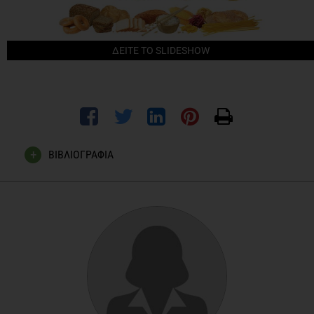
ΔΕΙΤΕ ΤΟ SLIDESHOW
ΒΙΒΛΙΟΓΡΑΦΙΑ
Kastorini CM, Milionis HJ, Esposito K, Giuliano D, Goudevenos
JA, Panagiotakos DB, (2011)., The effect of Mediterranean
diet on metabolic syndrome and its components. A meta-
analysis of 50 studies and 534,906 individuals. J Am Coll
Cardiol.,57(11): 1299-1313.
Wen CP, Man Wai JP, Tsai MK, Yang YC, Cheng TYD, Lee MC,
Chan HT, Tsao CK, Tsai SP, Wu X, (2011)., Minimum amount
of physical activity for reduced mortality and extended life