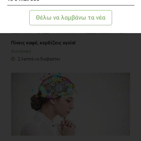
Πίνεις καφέ, κερδίζεις υγεία!
Διατροφή
2 λεπτά να διαβαστεί