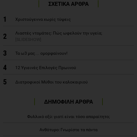
ΣΧΕΤΙΚΑ ΑΡΘΡΑ
1
Χριστούγεννα χωρίς τύψεις
Λιαστές ντομάτες: Πώς ωφελούν την υγεία;
2
[SLIDESHOW]
3
Τα ω3 μας… ομορφαίνουν!
4
12 Υγιεινές Επιλογές Πρωινού
5
Διατροφικοί Μύθοι του καλοκαιριού
ΔΗΜΟΦΙΛΗ ΑΡΘΡΑ
Φυλλικό οξύ: γιατί είναι τόσο απαραίτητο;
Ανθότυρο: Γνωρίστε τα πάντα