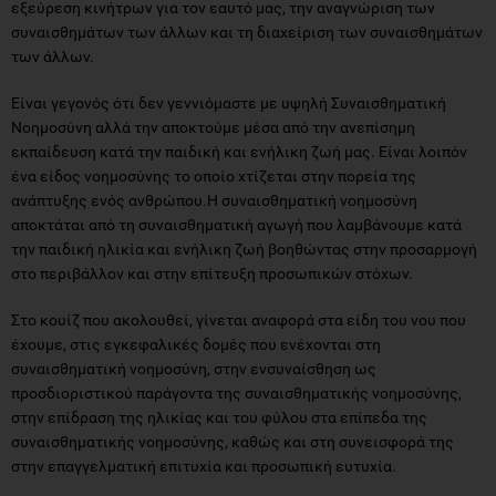
εξεύρεση κινήτρων για τον εαυτό μας, την αναγνώριση των
συναισθημάτων των άλλων και τη διαχείριση των συναισθημάτων
των άλλων.
Είναι γεγονός ότι δεν γεννιόμαστε με υψηλή Συναισθηματική
Νοημοσύνη αλλά την αποκτούμε μέσα από την ανεπίσημη
εκπαίδευση κατά την παιδική και ενήλικη ζωή μας. Είναι λοιπόν
ένα είδος νοημοσύνης το οποίο χτίζεται στην πορεία της
ανάπτυξης ενός ανθρώπου.Η συναισθηματική νοημοσύνη
αποκτάται από τη συναισθηματική αγωγή που λαμβάνουμε κατά
την παιδική ηλικία και ενήλικη ζωή βοηθώντας στην προσαρμογή
στο περιβάλλον και στην επίτευξη προσωπικών στόχων.
Στο κουίζ που ακολουθεί, γίνεται αναφορά στα είδη του νου που
έχουμε, στις εγκεφαλικές δομές που ενέχονται στη
συναισθηματική νοημοσύνη, στην ενσυναίσθηση ως
προσδιοριστικού παράγοντα της συναισθηματικής νοημοσύνης,
στην επίδραση της ηλικίας και του φύλου στα επίπεδα της
συναισθηματικής νοημοσύνης, καθώς και στη συνεισφορά της
στην επαγγελματική επιτυχία και προσωπική ευτυχία.