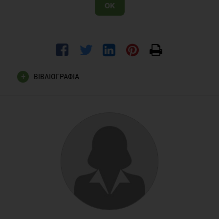
OK
ΒΙΒΛΙΟΓΡΑΦΙΑ
Fariselli, L., Ghini, M., & Freedman, J. (2006). Age and
Emotional Intelligence. White Paper Research on Emotional
Intelligence. Retrieved on April 2012 from
http://www.6seconds.org/sei/media/WP_EQ_and_Age.pdf
Goleman D. (1995). Η συναισθηματική νοημοσύνη.
Ελληνικά Γράμματα