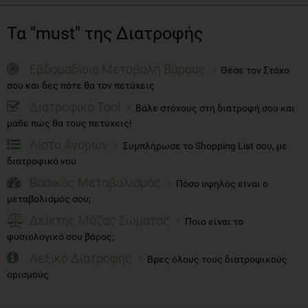
Τα "must" της Διατροφής
Εβδομαδίαια Μεταβολή Βάρους
Θέσε τον Στόχο
σου και δες πότε θα τον πετύχεις
Διατροφικό Tool
Βάλε στόχους στη διατροφή σου και
μάθε πώς θα τους πετύχεις!
Λίστα Αγορών
Συμπλήρωσε το Shopping List σου, με
διατροφικό νου
Βασικός Μεταβολισμός
Πόσο υψηλός είναι ο
μεταβολισμός σου;
Δείκτης Μάζας Σώματος
Ποιο είναι το
φυσιολογικό σου βάρος;
Λεξικό Διατροφής
Βρες όλους τους διατροφικούς
ορισμούς