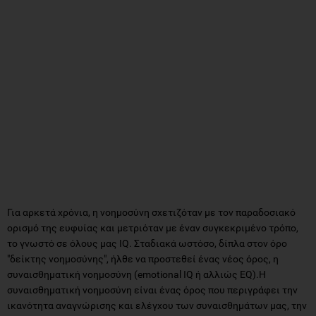
Για αρκετά χρόνια, η νοημοσύνη σχετιζόταν με τον παραδοσιακό
ορισμό της ευφυίας και μετριόταν με έναν συγκεκριμένο τρόπο,
το γνωστό σε όλους μας ΙQ. Σταδιακά ωστόσο, δίπλα στον όρο
"δείκτης νοημοσύνης", ήλθε να προστεθεί ένας νέος όρος, η
συναισθηματική νοημοσύνη (emotional IQ ή αλλιώς ΕQ).H
συναισθηματική νοημοσύνη είναι ένας όρος που περιγράφει την
ικανότητα αναγνώρισης και ελέγχου των συναισθημάτων μας, την