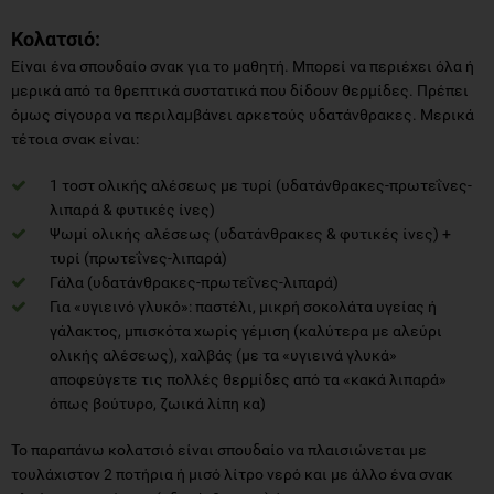
Κολατσιό:
Είναι ένα σπουδαίο σνακ για το μαθητή. Μπορεί να περιέχει όλα ή
μερικά από τα θρεπτικά συστατικά που δίδουν θερμίδες. Πρέπει
όμως σίγουρα να περιλαμβάνει αρκετούς υδατάνθρακες. Μερικά
τέτοια σνακ είναι:
1 τοστ ολικής αλέσεως με τυρί (υδατάνθρακες-πρωτεΐνες-
λιπαρά & φυτικές ίνες)
Ψωμί ολικής αλέσεως (υδατάνθρακες & φυτικές ίνες) +
τυρί (πρωτεΐνες-λιπαρά)
Γάλα (υδατάνθρακες-πρωτεΐνες-λιπαρά)
Για «υγιεινό γλυκό»: παστέλι, μικρή σοκολάτα υγείας ή
γάλακτος, μπισκότα χωρίς γέμιση (καλύτερα με αλεύρι
ολικής αλέσεως), χαλβάς (με τα «υγιεινά γλυκά»
αποφεύγετε τις πολλές θερμίδες από τα «κακά λιπαρά»
όπως βούτυρο, ζωικά λίπη κα)
Το παραπάνω κολατσιό είναι σπουδαίο να πλαισιώνεται με
τουλάχιστον 2 ποτήρια ή μισό λίτρο νερό και με άλλο ένα σνακ