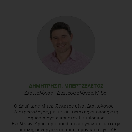
Nutrition Standards for School Meals. August 2012.
www.usda.gov.
Condon EM, Crepinsek MK, Fox MK.School meals: types of
foods offered to and consumed by children at lunch and
breakfast. J Am Diet Assoc. 2009 Feb;109(2 Suppl):S67-78.
ΔΗΜΉΤΡΗΣ Π. ΜΠΕΡΤΖΕΛΈΤΟΣ
Διαιτολόγος - Διατροφολόγος, M.Sc.
Ο Δημήτρης Μπερτζελέτος είναι Διαιτολόγος –
Διατροφολόγος, με μεταπτυχιακές σπουδές στη
Δημόσια Υγεία και στην Εκπαίδευση
Ενηλίκων. Δραστηριοποιείται επαγγελματικά στην
Τρίπολη, συνεργάζεται επιστημονικά στην ΠΑΕ