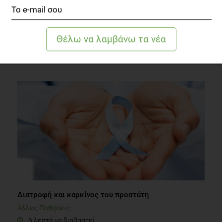
Αυξάνονται τα ποσοστά παχυσαρκίας; Ενημερώσου,
λάβε δράση τώρα!
Παχυσαρκία
11 λεπτά να διαβαστεί
Διατροφή και καρκίνος του προστάτη
Άλλες Παθήσεις
6 λεπτά να διαβαστεί