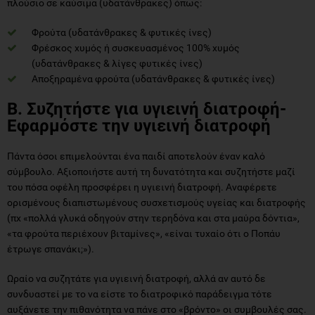
πλούσιο σε καύσιμα (υδατάνθρακες) όπως:
Φρούτα (υδατάνθρακες & φυτικές ίνες)
Φρέσκος χυμός ή συσκευασμένος 100% χυμός
(υδατάνθρακες & λίγες φυτικές ίνες)
Αποξηραμένα φρούτα (υδατάνθρακες & φυτικές ίνες)
Β. Συζητήστε για υγιεινή διατροφή-
Εφαρμόστε την υγιεινή διατροφή
Πάντα όσοι επιμελούνται ένα παιδί αποτελούν έναν καλό
σύμβουλο. Αξιοποιήστε αυτή τη δυνατότητα και συζητήστε μαζί
του πόσα οφέλη προσφέρει η υγιεινή διατροφή. Αναφέρετε
ορισμένους διαπιστωμένους συσχετισμούς υγείας και διατροφής
(πχ «πολλά γλυκά οδηγούν στην τερηδόνα και στα μαύρα δόντια»,
«τα φρούτα περιέχουν βιταμίνες», «είναι τυχαίο ότι ο Ποπάυ
έτρωγε σπανάκι;»).
Ωραίο να συζητάτε για υγιεινή διατροφή, αλλά αν αυτό δε
συνδυαστεί με το να είστε το διατροφικό παράδειγμα τότε
αυξάνετε την πιθανότητα να πάνε στο «βρόντο» οι συμβουλές σας.