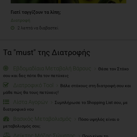
Γιατί ταγγίζουν τα λίπη;
Διατροφή
2 λεπτά να διαβαστεί
Τα "must" της Διατροφής
Εβδομαδίαια Μεταβολή Βάρους
Θέσε τον Στόχο
σου και δες πότε θα τον πετύχεις
Διατροφικό Tool
Βάλε στόχους στη διατροφή σου και
μάθε πώς θα τους πετύχεις!
Λίστα Αγορών
Συμπλήρωσε το Shopping List σου, με
διατροφικό νου
Βασικός Μεταβολισμός
Πόσο υψηλός είναι ο
μεταβολισμός σου;
Δείκτης Μάζας Σώματος
Ποιο είναι το