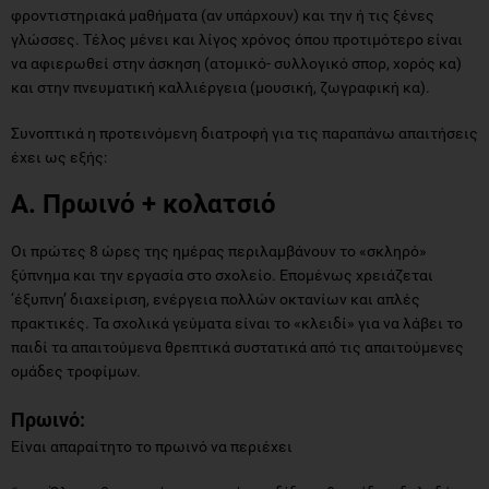
φροντιστηριακά μαθήματα (αν υπάρχουν) και την ή τις ξένες
γλώσσες. Τέλος μένει και λίγος χρόνος όπου προτιμότερο είναι
να αφιερωθεί στην άσκηση (ατομικό- συλλογικό σπορ, χορός κα)
και στην πνευματική καλλιέργεια (μουσική, ζωγραφική κα).
Συνοπτικά η προτεινόμενη διατροφή για τις παραπάνω απαιτήσεις
έχει ως εξής:
Α. Πρωινό + κολατσιό
Οι πρώτες 8 ώρες της ημέρας περιλαμβάνουν το «σκληρό»
ξύπνημα και την εργασία στο σχολείο. Επομένως χρειάζεται
‘έξυπνη’ διαχείριση, ενέργεια πολλών οκτανίων και απλές
πρακτικές. Τα σχολικά γεύματα είναι το «κλειδί» για να λάβει το
παιδί τα απαιτούμενα θρεπτικά συστατικά από τις απαιτούμενες
ομάδες τροφίμων.
Πρωινό:
Είναι απαραίτητο το πρωινό να περιέχει