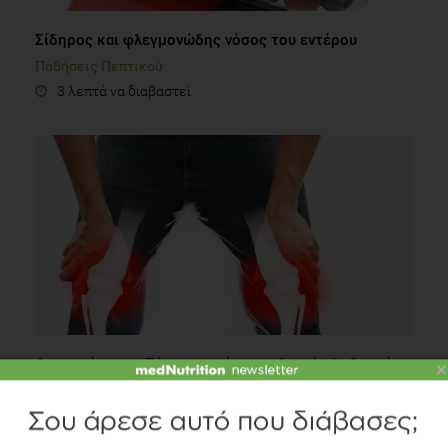
Σίδηρος και φλεγμονώδης νόσος του εντέρου
Παθήσεις Πεπτικού
3 λεπτά να διαβαστεί
Οστεοπόρωση. Πόσο αφορά τον ανδρικό πληθυσμό;
×
Οστεοπόρωση
4 λεπτά να διαβαστεί