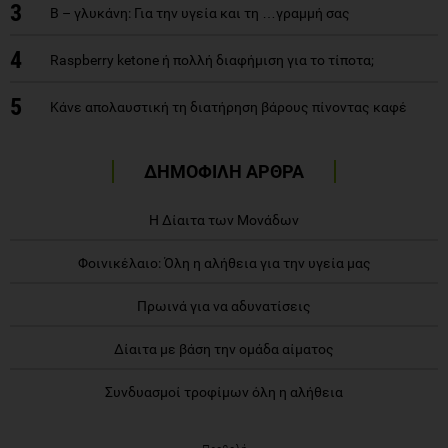
3
Β – γλυκάνη: Για την υγεία και τη …γραμμή σας
4
Raspberry ketone ή πολλή διαφήμιση για το τίποτα;
5
Κάνε απολαυστική τη διατήρηση βάρους πίνοντας καφέ
ΔΗΜΟΦΙΛΗ ΑΡΘΡΑ
Η Δίαιτα των Μονάδων
Φοινικέλαιο: Όλη η αλήθεια για την υγεία μας
Πρωινά για να αδυνατίσεις
Δίαιτα με βάση την ομάδα αίματος
Συνδυασμοί τροφίμων όλη η αλήθεια