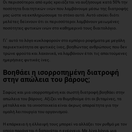
Οι περισσότεροι από εμάς χρειάζεται να αυξήσουμε κατά 50% την
ποσότητα διαιτητικών ινών που λαμβάνουμε μέσω της διατροφής
μας ώστε να εκπληρώσουμε το στόχο αυτό. Αυτό ισχύει διότι
μελέτες δείχνουν ότι οι περισσότεροι λαμβάνουν μειωμένες
ποσότητες φυτικών ινών στο καθημερινό τους διαιτολόγιο.
Γι’ αυτό το λόγο κυκλοφορούν στο εμπόριο ροφήματα με μεγάλη
περιεκτικότητα σε φυτικές ίνες, βοηθώντας ανθρώπους που δεν
τρώνε φρούτα και λαχανικά, να λαμβάνουν έτσι τις απαιτούμενες
ημερήσιες φυτικές ίνες.
Βοηθάει η ισορροπημένη διατροφή
στην απώλεια του βάρους;
Σαφώς και μια ισορροπημένη και σωστή διατροφή βοηθάει στην
απώλεια του βάρους. Αξίζει να θυμηθούμε ότι οι βιταμίνες, τα
μέταλλα και τα ιχνοστοιχεία είναι άκρως απαραίτητα για την
ομαλή λειτουργία του οργανισμού.
Η επάρκεια ή η έλλειψή τους μπορεί να αλλάξει τον ρυθμό με τον
οποίο παράγεται ή δαπανάται η ενέργεια. Με λίγα λόγια, μια