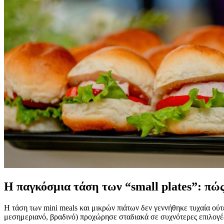
Η παγκόσμια τάση των “small plates”: πώς
Η τάση των mini meals και μικρών πιάτων δεν γεννήθηκε τυχαία ούτ
μεσημεριανό, βραδινό) προχώρησε σταδιακά σε συχνότερες επιλογές 