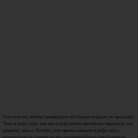
Η έννοια της σχέσης αναφέρεται στο δεσμό ανάμεσα σε πρόσωπα.
Τόσο η λέξη «έξη» όσο και η λέξη σχέση αποτελούν παράγωγα του
ρήματος «έχω». Ωστόσο, στην αρχαία γλώσσα η λέξη «έξις»
αναφερόταν σε συνήθειες που χαρακτηρίζονται από διάρκεια,