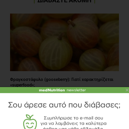
ΔΙΑΒΑΣΤΕ ΑΚΟΜΗ
Φραγκοστάφυλο (gooseberry): Γιατί χαρακτηρίζεται
«superfood»;
×
Διατροφή
2 λεπτά να διαβαστεί