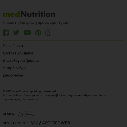
Η σωστή διατροφή προσφέρει Υγεία
Ποιοι Είμαστε
Συντακτική Ομάδα
Διαιτολογικά Γραφεία
e- Βιβλιοθήκη
Επικοινωνία
© 2026 medNutrition.gr. All rights reserved.
Το medNutrition δεν παρέχει ιατρικές συμβουλές, διαγνώσεις ή θεραπείες.
Δείτε
περισσότερες πληροφορίες
.
DESIGN:
DEVELOPMENT: