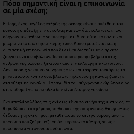
Πόσο σημαντική είναι η επικοινωνία
σε μία σχέση;
Επίσης, ένας μεγάλος εχθρός της σχέσης είναι η απέχθεια του
κόπου, η επιδίωξη της ευκολίας και των διευκολύνσεων, που
οδηγούν τον άνθρωπο να πιστέψει ότι δικαιούται τα πάντα και
μπορεί να τα αποκτήσει χωρίς κόπο. Κόπο χρειάζεται και η
ουσιαστική επικοινωνία που δεν είναι διατεθειμένα αρκετά
ζευγάρια να καταβάλουν. Τα περισσότερα προβλήματα στις
ανθρώπινες σχέσεις ξεκινούν από την έλλειψη επικοινωνίας.
Δεν μπορείς να επικοινωνήσεις όταν ταυτόχρονα τσεκάρεις τα
μηνύματα στο κινητό σου, βλέπεις τηλεόραση ή κάνεις ζάπινγκ
στα αθλητικά κανάλια. Η τραγωδία του σύγχρονου ανθρώπου είναι
ότι επιθυμεί να πάρει αλλά δεν είναι έτοιμος να δώσει.
Ένα επιπλέον λάθος στις σχέσεις είναι το κυνήγι της ευτυχίας, το
θορυβώδες, το εφήμερο, το θάμπος της επιφάνειας. Θεωρώντας
δεδομένη τη σχέση μας, μεταθέτουμε το κέντρο βάρους από το
πρόσωπο που ζούμε μαζί σε δευτερεύοντα κέντρα, όπως η
προσπάθεια για ανούσια ευδαιμονία.