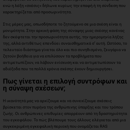
ενώ η λέξη «σχέσις» δήλωνε κυρίως την επαφή ή τη σύνδεση που
χαρακτηρίζεται από προσωρινότητα.
Στις μέρες μας, οπωσδήποτε το ζητούμενο σε μια σχέση είναι η
μονιμότητα. Στην αρχική φάση της σύναψης μιας σχέσης κανένας
δεν σκέφτεται την προσωρινότητα αυτής, την ημερομηνία λήξης
της, αλλά αντιθέτως επενδύει συναισθηματικά σ’ αυτή. Ωστόσο, το
τελευταίο διάστημα γίνεται όλο και πιο συνηθισμένο, ζευγάρια να
ζητούν βοήθεια για να επιλύσουν τα προβλήματα που
αντιμετωπίζουν, να λάβουν ενίσχυση και να αντιμετωπίσουν τα
αδιέξοδα που τα πολλά χρόνια σχέσης έχουν δημιουργήσει.
Πως γίνεται η επιλογή συντρόφων και
η σύναψη σχέσεων;
Η ικανότητά μας να αρχίζουμε και να συνεχίζουμε σχέσεις
βρίσκεται στον πυρήνα της ανθρώπινης ύπαρξης και του τρόπου
ζωής. Οι ανθρώπινες επιθυμίες απορρέουν από τη δραστηριότητα
του εγκεφάλου. Το πώς βλέπουμε τους άλλους ελέγχεται από μια
συγκεκριμένη εγκεφαλική περιοχή που ονομάζεται RAS