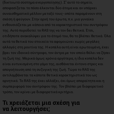
(δικτυωτό σύστημα ενεργοποίησης). Σ’ αυτό το σημείο,
αποφασίζεται το πόσο έλκονται δύο άτομα και αν υπάρχει
συναισθηματικό μέλλον μεταξύ τους- οπότε παραμένουν στη
σχέση ή φεύγουν. Στην αρχή του έρωτα, π.χ. μια γυναίκα
ενθουσιάζεται με κάποια από τα χαρακτηριστικά του συντρόφου
της. Αυτό πυροδοτεί το RAS της να τον δει θετικά. Έτσι,
οτιδήποτε ανακαλύψει για το άτομό του, θα το βλέπει θετικά. Όλα
αυτά τα θετικά του στοιχεία τα αφομοιώνει χωρίς μεγάλες
αλλαγές στη ρουτίνα της. Η κοπέλα αυτή είναι ερωτευμένη, έχει
βρει τον ιδανικό σύντροφο, τον άντρα με τον οποίο θέλει να ζήσει
τη ζωή της. Μερικά όμως χρόνια αργότερα, η ίδια κοπέλα δεν
είναι ευτυχισμένη στο γάμο της, αισθάνεται έντονο στρες και
απογοήτευση από τη συζυγική της ζωή. Τώρα το RAS της
αντιλαμβάνεται τα κάποτε θετικά χαρακτηριστικά του ως
αρνητικά. Το RAS της έχει αλλάξει, όχι όμως απαραίτητα και η
συμπεριφορά του συντρόφου της. Τον βλέπει με διαφορετικό
τρόπο, τον κρίνει με διαφορετικά κριτήρια.
Τι χρειάζεται μια σχέση για
να λειτουργήσει;