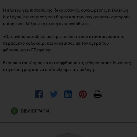
Η έλλειψη εμπιστοσύνης, δικαιοσύνης, συγχώρεσης, η έλλειψη
διαλόγου, διαχείρισης του θυμού και των συγκρούσεων μπορούν
επίσης να πλήξουν τη σχέση ανεπανόρθωτα.
«Ό,τι αγάπησα χάθηκε μαζί με τα σπίτια που ήταν καινούρια το
περασμένο καλοκαίρι και γκρέμισαν με τον αγέρα του
φθινοπώρου» Γ.Σεφέρης
Εναπόκειται σ’ εμάς να αντιληφθούμε τις φθοροποιούς δυνάμεις
στη σχέση μας και να επιδιώξουμε την αλλαγή.
ΒΙΒΛΙΟΓΡΑΦΙΑ
Shimberg EF. (1999): Blending Families. Berkley Publishing,
New York