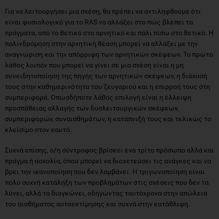
Για να λειτουργήσει μια σχέση, θα πρέπει να αντιληφθούμε ότι
είναι φυσιολογικό για το RAS να αλλάξει στο πώς βλέπει τα
πράγματα, από το θετικό στο αρνητικό και πάλι πίσω στο θετικό. Η
παλινδρόμηση στην αρνητική θέαση μπορεί να αλλάξει με την
αναγνώριση και την απόρριψη των αρνητικών σκέψεων. Το πρώτο
λάθος λοιπόν που μπορεί να γίνει σε μια σχέση είναι η μη
συνειδητοποίηση της πηγής των αρνητικών σκέψεων, η διάχυσή
τους στην καθημερινότητα του ζευγαριού και η επιρροή τους στη
συμπεριφορά. Οπωσδήποτε λάθος επιλογή είναι η έλλειψη
προσπάθειας αλλαγής των δυσλειτουργικών σκέψεων,
συμπεριφορών, συναισθημάτων, η κατάπνιξή τους και τελικώς το
κλείσιμο στον εαυτό.
Συχνά επίσης, ο/η σύντροφος βρίσκει ένα τρίτο πρόσωπο αλλά και
πράγμα ή ασχολία, όπου μπορεί να διοχετεύσει τις ανάγκες και να
βρει την ικανοποίηση που δεν λαμβάνει. Η τριγωνοποίηση είναι
πολύ συχνή κατάληξη των προβλημάτων στις σχέσεις που δεν τα
λύνει, αλλά τα διογκώνει, οδηγώντας ταυτόχρονα στην απώλεια
του αισθήματος αυτοεκτίμησης και συχνά στην κατάθλιψη.