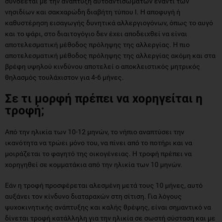
συνδέεται με την ανάπτυξη αυτοαντισωμάτων έναντι των
νησιδίων και σακχαρώδη διαβήτη τύπου Ι. Η αποφυγή ή
καθυστέρηση εισαγωγής δυνητικά αλλεργιογόνων, όπως το αυγό
και το ψάρι, στο διαιτογόγιο δεν έχει αποδειχθεί να είναι
αποτελεσματική μέθοδος πρόληψης της αλλεργίας. Η πιο
αποτελεσματική μέθοδος πρόληψης της αλλεργίας ακόμη και στα
βρέφη υψηλού κινδύνου αποτελεί ο αποκλειστικός μητρικός
θηλασμός τουλάχιστον για 4-6 μήνες.
Σε τι μορφή πρέπει να χορηγείται η
τροφή;
Από την ηλικία των 10-12 μηνών, το νήπιο αναπτύσει την
ικανότητα να τρώει μόνο του, να πίνει από το ποτήρι και να
μοιράζεται το φαγητό της οικογένειας. Η τροφή πρέπει να
χορηγηθεί σε κομματάκια από την ηλικία των 10 μηνών.
Εάν η τροφή προσφέρεται αλεσμένη μετά τους 10 μήνες, αυτό
αυξάνει τον κίνδυνο διαταραχών στη σίτιση. Για λόγους
ψυχοκινητικής ανάπτυξης και καλής θρέψης, είναι σημαντικό να
δίνεται τροφή κατάλληλη για την ηλικία σε σωστή σύσταση και με