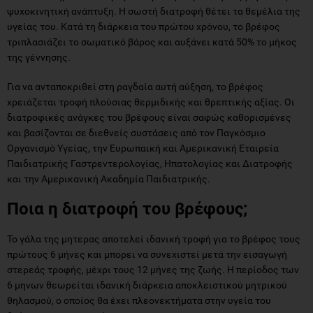
ψυχοκινητική ανάπτυξη. Η σωστή διατροφή θέτει τα θεμέλια της
υγείας του. Κατά τη διάρκεια του πρώτου χρόνου, το βρέφος
τριπλασιάζει το σωματικό βάρος και αυξάνει κατά 50% το μήκος
της γέννησης.
Για να ανταποκριθεί στη ραγδαία αυτή αύξηση, το βρέφος
χρειάζεται τροφή πλούσιας θερμιδικής και θρεπτικής αξίας. Οι
διατροφικές ανάγκες του βρέφους είναι σαφώς καθορισμένες
και βασίζονται σε διεθνείς συστάσεις από τον Παγκόσμιο
Οργανισμό Υγείας, την Ευρωπαική και Αμερικανική Εταιρεία
Παιδιατρικής Γαστρεντερολογίας, Ηπατολογίας και Διατροφής
και την Αμερικανική Ακαδημία Παιδιατρικής.
Ποια η διατροφή του βρέφους;
Το γάλα της μητερας αποτελεί ιδανική τροφή για το βρέφος τους
πρώτους 6 μήνες και μπορει να συνεχιστεί μετά την εισαγωγή
στερεάς τροφής, μέχρι τους 12 μήνες της ζωής. Η περίοδος των
6 μηνων θεωρείται ιδανική διάρκεια αποκλειστικού μητρικού
θηλασμού, ο οποίος θα έχει πλεονεκτήματα στην υγεία του