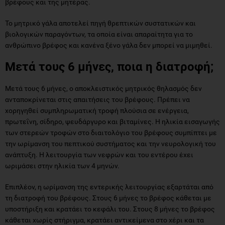
βρέφους και της μητέρας.
Το μητρικό γάλα αποτελεί πηγή θρεπτικών συστατικών και
βιολογικών παραγόντων, τα οποία είναι απαραίτητα για το
ανθρώπινο βρέφος και κανένα ξένο γάλα δεν μπορεί να μιμηθεί.
Μετά τους 6 μήνες, ποια η διατροφή;
Μετά τους 6 μήνες, ο αποκλειστικός μητρικός θηλασμός δεν
ανταποκρίνεται στις απαιτήσεις του βρέφους. Πρέπει να
χορηγηθεί συμπληρωματική τροφή πλούσια σε ενέργεια,
πρωτεΐνη, σίδηρο, ψευδάργυρο και βιταμίνες. Η ηλικία εισαγωγής
των στερεών τροφών στο διαιτολόγιο του βρέφους συμπίπτει με
την ωρίμανση του πεπτικού συστήματος και την νευρολογική του
ανάπτυξη. Η λειτουργία των νεφρών και του εντέρου έχει
ωριμάσει στην ηλικία των 4 μηνών.
Επιπλέον, η ωρίμανση της εντερικής λειτουργίας εξαρτάται από
τη διατροφή του βρέφους. Στους 6 μήνες το βρέφος κάθεται με
υποστήριξη και κρατάει το κεφάλι του. Στους 8 μήνες το βρέφος
κάθεται χωρίς στήριγμα, κρατάει αντικείμενα στο χέρι και τα