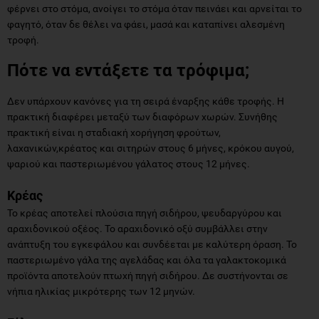
φέρνει στο στόμα, ανοίγει το στόμα όταν πεινάει και αρνείται το
φαγητό, όταν δε θέλει να φάει, μασά και καταπίνει αλεσμένη
τροφή.
Πότε να εντάξετε τα τρόφιμα;
Δεν υπάρχουν κανόνες για τη σειρά έναρξης κάθε τροφής. Η
πρακτική διαφέρει μεταξύ των διαφόρων χωρών. Συνήθης
πρακτική είναι η σταδιακή χορήγηση φρούτων,
λαχανικών,κρέατος και σιτηρών στους 6 μήνες, κρόκου αυγού,
ψαριού και παστεριωμένου γάλατος στους 12 μήνες.
Κρέας
Το κρέας αποτελεί πλούσια πηγή σιδήρου, ψευδαργύρου και
αραχιδονικού οξέος. Το αραχιδονικό οξύ συμβάλλει στην
ανάπτυξη του εγκεφάλου και συνδέεται με καλύτερη όραση. Το
παστεριωμένο γάλα της αγελάδας και όλα τα γαλακτοκομικά
προϊόντα αποτελούν πτωχή πηγή σιδήρου. Δε συστήνονται σε
νήπια ηλικίας μικρότερης των 12 μηνών.