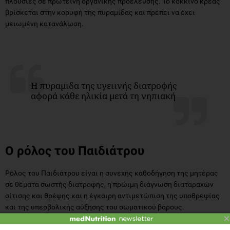
πλούσιες σε πρωτεΐνη οργανικής προέλευσης. Το κόκκινο κρέας
βρίσκεται στην κορυφή της πυραμίδας και πρέπει να έχει
μειωμένη κατανάλωση.
Η πυραμιδα της υγειινής διατροφής
αφορά κάθε ηλικία μετά τη νηπιακή
Ο ρόλος του Παιδιάτρου
Ρόλος του Παιδιάτρου είναι η συνεχής καθοδήγηση της μητέρας
σε θέματα σωστής διατροφής, η πρώιμη διάγνωση διαταραχών
σίτισης και θρέψης και η έγκαιρη αντιμετώπιση της υποθρεψίας
και της υπερβολικής αύξησης του σωματικού βάρους.
×
Αναδημοσίευση απο το περιοδικό Ευεξία & Διατροφή. Τεύχος 37