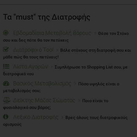
Τα "must" της Διατροφής
Εβδομαδίαια Μεταβολή Βάρους
Θέσε τον Στόχο
σου και δες πότε θα τον πετύχεις
Διατροφικό Tool
Βάλε στόχους στη διατροφή σου και
μάθε πώς θα τους πετύχεις!
Λίστα Αγορών
Συμπλήρωσε το Shopping List σου, με
διατροφικό νου
Βασικός Μεταβολισμός
Πόσο υψηλός είναι ο
μεταβολισμός σου;
Δείκτης Μάζας Σώματος
Ποιο είναι το
φυσιολογικό σου βάρος;
Λεξικό Διατροφής
Βρες όλους τους διατροφικούς
ορισμούς