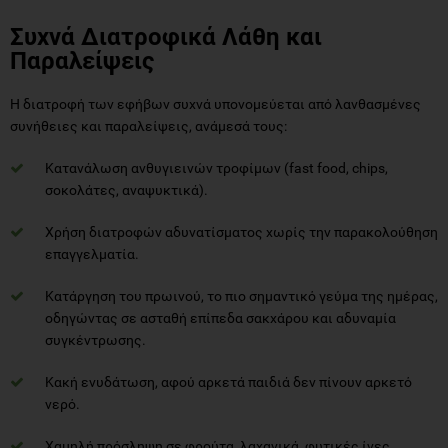
Συχνά Διατροφικά Λάθη και
Παραλείψεις
Η διατροφή των εφήβων συχνά υπονομεύεται από λανθασμένες
συνήθειες και παραλείψεις, ανάμεσά τους:
Κατανάλωση ανθυγιεινών τροφίμων (fast food, chips,
σοκολάτες, αναψυκτικά).
Χρήση διατροφών αδυνατίσματος χωρίς την παρακολούθηση
επαγγελματία.
Κατάργηση του πρωινού, το πιο σημαντικό γεύμα της ημέρας,
οδηγώντας σε ασταθή επίπεδα σακχάρου και αδυναμία
συγκέντρωσης.
Κακή ενυδάτωση, αφού αρκετά παιδιά δεν πίνουν αρκετό
νερό.
Χαμηλή πρόσληψη σε φρούτα, λαχανικά, φυτικές ίνες,