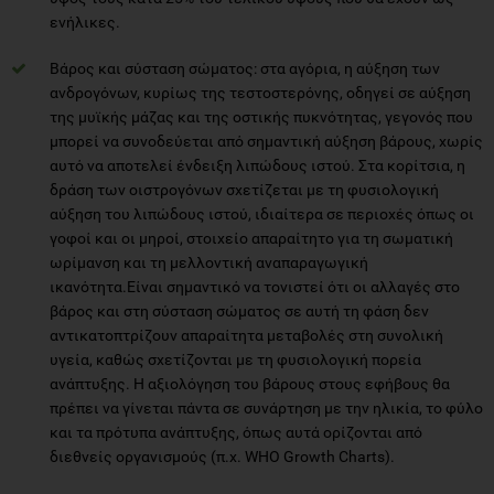
ενήλικες.
Βάρος και σύσταση σώματος: στα αγόρια, η αύξηση των
ανδρογόνων, κυρίως της τεστοστερόνης, οδηγεί σε αύξηση
της μυϊκής μάζας και της οστικής πυκνότητας, γεγονός που
μπορεί να συνοδεύεται από σημαντική αύξηση βάρους, χωρίς
αυτό να αποτελεί ένδειξη λιπώδους ιστού. Στα κορίτσια, η
δράση των οιστρογόνων σχετίζεται με τη φυσιολογική
αύξηση του λιπώδους ιστού, ιδιαίτερα σε περιοχές όπως οι
γοφοί και οι μηροί, στοιχείο απαραίτητο για τη σωματική
ωρίμανση και τη μελλοντική αναπαραγωγική
ικανότητα.Είναι σημαντικό να τονιστεί ότι οι αλλαγές στο
βάρος και στη σύσταση σώματος σε αυτή τη φάση δεν
αντικατοπτρίζουν απαραίτητα μεταβολές στη συνολική
υγεία, καθώς σχετίζονται με τη φυσιολογική πορεία
ανάπτυξης. Η αξιολόγηση του βάρους στους εφήβους θα
πρέπει να γίνεται πάντα σε συνάρτηση με την ηλικία, το φύλο
και τα πρότυπα ανάπτυξης, όπως αυτά ορίζονται από
διεθνείς οργανισμούς (π.χ. WHO Growth Charts).