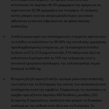
αντιστοιχεί σε περίπου 46-53 γραμμάρια την ημέρα για τα
κορίτσια και 52-59 γραμμάρια για τα αγόρια. Οι ανάγκες
αυτές μπορεί να είναι ακόμη μεγαλύτερες για όσους
αθλούνται εντατικά ή βρίσκονται σε φάση ταχείας
ανάπτυξης.
Λιπίδια:οργανισμοί και επιστημονικές εταιρείες προτείνουν
τα λιπίδια να καλύπτουν το 30-40% της συνολικής ημερήσιας
προσλαμβανόμενης ενέργειας, με τα κορεσμένα λιπίδια
(ειδικά τα C12, C14 μυριστικό οξύ, C16 παλμιτικό οξύ) να
καλύπτουν λιγότερο από το 10% της ενέργειας, ενώ η
συνολική ημερήσια πρόσληψης της χοληστερόλης να μην
ξεπερνά τα 300 mg.
Βιταμίνη D:η βιταμίνη D παίζει κρίσιμο ρόλο στην ανάπτυξη
των οστών και τη διατήρηση της υγείας του ανοσοποιητικού
συστήματος κατά την εφηβεία. Σύμφωνα με τις συστάσεις οι
έφηβοι χρειάζονται περίπου 600 διεθνείς μονάδες (IU)
βιταμίνης D ημερησίως, ποσότητα που μπορεί να διαφέρει
ανάλογα με την έκθεση στον ήλιο και τη διατροφή. Σε