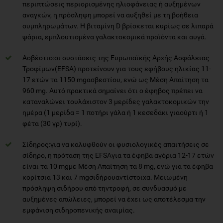
περιπτώσεις περιορισμένης ηλιοφάνειας ή αυξημένων
αναγκών, η πρόσληψη μπορεί να αυξηθεί με τη βοήθεια
συμπληρωμάτων. Η βιταμίνη D βρίσκεται κυρίως σε λιπαρά
ψάρια, εμπλουτισμένα γαλακτοκομικά προϊόντα και αυγά.
Ασβέστιο:οι συστάσεις της Ευρωπαϊκής Αρχής Ασφάλειας
Τροφίμων(EFSA) προτείνουν για τους εφήβους ηλικίας 11-
17 ετών τα 1150 mgασβεστίου, ενώ ως Μέση Απαίτηση τα
960 mg. Αυτό πρακτικά σημαίνει ότι ο έφηβος πρέπει να
καταναλώνει τουλάχιστον 3 μερίδες γαλακτοκομικών την
ημέρα (1 μερίδα = 1 ποτήρι γάλα ή 1 κεσεδάκι γιαούρτι ή 1
φέτα (30 γρ) τυρί).
Σίδηρος:για να καλυφθούν οι φυσιολογικές απαιτήσεις σε
σίδηρο, η πρόταση της EFSAγια τα έφηβα αγόρια 12-17 ετών
είναι τα 10 mgμε Μέση Απαίτηση τα 8 mg, ενώ για τα έφηβα
κορίτσια 13 και 7 mgσιδήρουαντίστοιχα. Μειωμένη
πρόσληψη σιδήρου από τηντροφή, σε συνδυασμό με
αυξημένες απώλειες, μπορεί να έχει ως αποτέλεσμα την
εμφάνιση σιδηροπενικής αναιμίας.