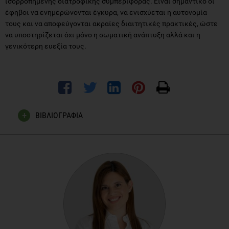
ισορροπημένης διατροφικής συμπεριφοράς. Είναι σημαντικό οι
έφηβοι να ενημερώνονται έγκυρα, να ενισχύεται η αυτονομία
τους και να αποφεύγονται ακραίες διαιτητικές πρακτικές, ώστε
να υποστηρίζεται όχι μόνο η σωματική ανάπτυξη αλλά και η
γενικότερη ευεξία τους.
ΒΙΒΛΙΟΓΡΑΦΙΑ
Ζαμπέλας, Α., Η διατροφή στα στάδια της ζωής. 2η έκδ.
Αθήνα: Π.Χ. Πασχαλίδης. Κεφ. Διατροφή στην εφηβική
ηλικία, σσ. 343-396.