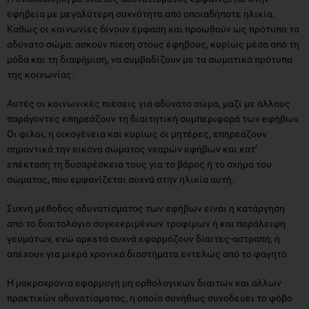
εφηβεία με μεγαλύτερη συχνότητα από οποιαδήποτε ηλικία.
Καθώς οι κοινωνίες δίνουν έμφαση και προωθούν ως πρότυπο το
αδύνατο σώμα, ασκούν πίεση στους έφηβους, κυρίως μέσα από τη
μόδα και τη διαφήμιση, να συμβαδίζουν με τα σωματικά πρότυπα
της κοινωνίας.
Αυτές οι κοινωνικές πιέσεις για αδύνατο σώμα, μαζί με άλλους
παράγοντες επηρεάζουν τη διαιτητική συμπεριφορά των εφήβων.
Οι φίλοι, η οικογένεια και κυρίως οι μητέρες, επηρεάζουν
σημαντικά την εικόνα σώματος νεαρών εφήβων και κατ’
επέκταση τη δυσαρέσκεια τους για το βάρος ή το σχήμα του
σώματος, που εμφανίζεται συχνά στην ηλικία αυτή.
Συχνή μέθοδος αδυνατίσματος των εφήβων είναι η κατάργηση
από το διαιτολόγιο συγκεκριμένων τροφίμων ή και παράλειψη
γευμάτων, ενώ αρκετά συχνά εφαρμόζουν δίαιτες-αστραπή, ή
απέχουν για μικρά χρονικά διαστήματα εντελώς από το φαγητό.
Η μακροχρόνια εφαρμογή μη ορθολογικών διαιτών και άλλων
πρακτικών αδυνατίσματος, η οποία συνήθως συνοδεύει το φόβο