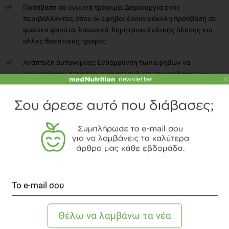
Πρόσβαση σε υγιεινά τρόφιμα: Δημιουργία ενός
περιβάλλοντος όπου οι έφηβοι έχουν εύκολη πρόσβαση σε
φρέσκα φρούτα, λαχανικά, δημητριακά ολικής άλεσης και
άλλες θρεπτικές τροφές.
Ανάπτυξη αυτονομίας: Ενθάρρυνση των εφήβων να
συμμετέχουν στον προγραμματισμό και την επιλογή των
×
γευμάτων τους, ώστε να αναπτύξουν θετική σχέση με το
φαγητό.
Μείωση της επίδρασης διαφήμισης και πρόχειρου φαγητού:
Ευαισθητοποίηση σχετικά με τις παγίδες των
επεξεργασμένων τροφίμων και της υπερβολικής
κατανάλωσης γλυκών ή αλμυρών σνακ.
Συνολικά, η υγιής διατροφική συμπεριφορά καλλιεργείται μέσα
από υποστηρικτικά οικογενειακά, σχολικά και κοινωνικά πλαίσια,
που βοηθούν τους εφήβους να κάνουν συνειδητές και βιώσιμες
επιλογές.