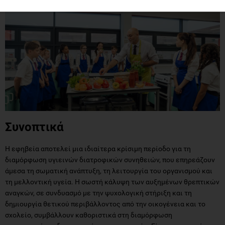
Συνοπτικά
Η εφηβεία αποτελεί μια ιδιαίτερα κρίσιμη περίοδο για τη
διαμόρφωση υγιεινών διατροφικών συνηθειών, που επηρεάζουν
άμεσα τη σωματική ανάπτυξη, τη λειτουργία του οργανισμού και
τη μελλοντική υγεία. Η σωστή κάλυψη των αυξημένων θρεπτικών
αναγκών, σε συνδυασμό με την ψυχολογική στήριξη και τη
δημιουργία θετικού περιβάλλοντος από την οικογένεια και το
σχολείο, συμβάλλουν καθοριστικά στη διαμόρφωση