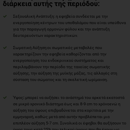
διάρκεια αυτής της περιόδου:
Σεξουαλική Ανάπτυξη: η εφηβεία συνδέεται με την
ενεργοποίηση κέντρων του υποθαλάμου που είναι υπεύθυνα
για την παραγωγή ορμονών φύλου και την ανάπτυξη
δευτερευόντων χαρακτηριστικών.
Σωματική Αύξηση:οι σωματικές μεταβολές που
χαρακτηρίζουν την εφηβεία καθορίζονται από την
ενεργοποίηση του ενδοκρινικού συστήματος και
περιλαμβάνουν την περίοδο της ταχείας σωματικής
αύξησης, την αύξηση της μυϊκής μάζας, τις αλλαγές στη
σύσταση του σώματος και τη σκελετική ωρίμανση.
Ύψος
:
μπορεί να αυξήσει το ανάστημά του αρκετά εκατοστά
σε μικρό χρονικό διάστημα έως και 8-9 cm το χρόνοενώ η
αύξηση του ύψους επιβραδύνεται στα κορίτσια με την
εμμηναρχή, καθώς μετά από αυτήν προβλέπεται μια
επιπλέον αύξηση 5-7 cm. Συνολικά οι έφηβοι θα αυξήσουν το
ύψος τους κατά 25% του τελικού ύψους που θα έχουν ως