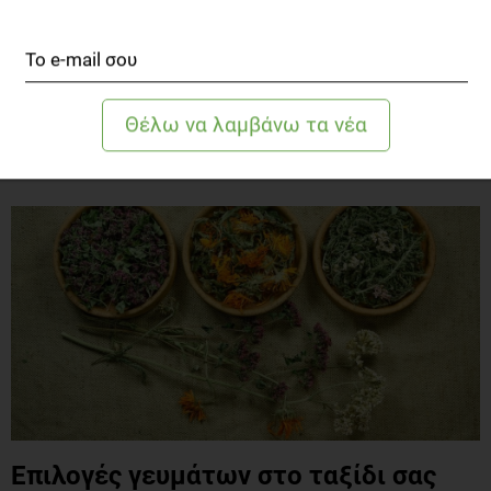
τηγανητές πατάτες, σνίτσελ, κόκκινο λιπαρό κρέας, πίτσα, μπορεί
να επιβραδύνουν την απορρόφηση της γλυκόζης και να οδηγήσουν
σε υπεργλυκαιμία ώρες μετά το γεύμα.
Προσθέστε κάποιο φρέσκο τρόφιμο στο πιάτο.
Μην ξεχάσετε την κατανάλωση λαχανικών μαζί με κάθε γεύμα που
καταναλώνετε.
Επιλογές γευμάτων στο ταξίδι σας