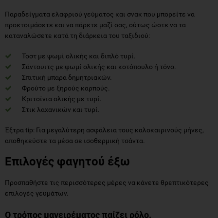
Παραδείγματα ελαφριού γεύματος και σνακ που μπορείτε να
προετοιμάσετε και να πάρετε μαζί σας, ούτως ώστε να τα
καταναλώσετε κατά τη διάρκεια του ταξιδιού:
Τοστ με ψωμί ολικής και διπλό τυρί.
Σάντουιτς με ψωμί ολικής και κοτόπουλο ή τόνο.
Σπιτική μπαρα δημητριακών.
Φρούτο με ξηρούς καρπούς.
Κριτσίνια ολικής με τυρί.
Στικ λαχανικών και τυρί.
Έξτρα tip: Για μεγαλύτερη ασφάλεια τους καλοκαιρινούς μήνες,
αποθηκεύστε τα μέσα σε ισοθερμική τσάντα.
Επιλογές φαγητού έξω
Προσπαθήστε τις περισσότερες μέρες να κάνετε θρεπτικότερες
επιλογές γευμάτων.
Ο τρόπος μαγειρέματος παίζει ρόλο.