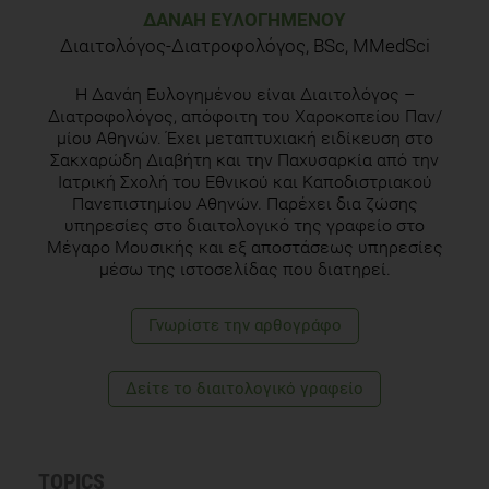
Διαβητολογική Εταιρεία, Α. Παπαζαφειροπούλου, Ε.
ΔΑΝΆΗ ΕΥΛΟΓΗΜΈΝΟΥ
Φουστέρης,
Διαιτολόγος-Διατροφολόγος, BSc, MMedSci
Η Δανάη Ευλογημένου είναι Διαιτολόγος –
Διατροφολόγος, απόφοιτη του Χαροκοπείου Παν/
μίου Αθηνών. Έχει μεταπτυχιακή ειδίκευση στο
Σακχαρώδη Διαβήτη και την Παχυσαρκία από την
Ιατρική Σχολή του Εθνικού και Καποδιστριακού
Πανεπιστημίου Αθηνών. Παρέχει δια ζώσης
υπηρεσίες στο διαιτολογικό της γραφείο στο
Μέγαρο Μουσικής και εξ αποστάσεως υπηρεσίες
μέσω της ιστοσελίδας που διατηρεί.
Γνωρίστε την αρθογράφο
Δείτε το διαιτολογικό γραφείο
TOPICS