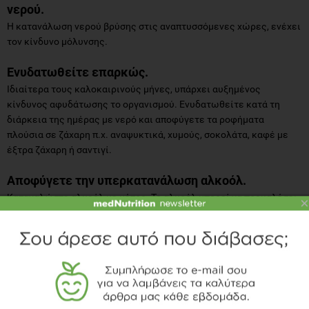
νερού.
Η κατανάλωση νερού βρύσης στις αναπτυσσόμενες χώρες, ενέχει
τον κίνδυνο μόλυνσης.
Ενυδατωθείτε επαρκώς.
Ιδιαίτερα τους καλοκαιρινούς μήνες, υπάρχει αυξημένος
κίνδυνος αφυδάτωσης το οργανισμού. Ενυδατωθείτε κατά τη
διάρκεια της ημέρας με νερό και αποφύγετε τα ροφήματα
πλούσια σε ζάχαρη π.χ. αναψυκτικά, χυμούς, σοκολάτα, καφέ με
έξτρα ζάχαρη ή σαντιγί.
Αποφύγετε την υπερκατανάλωση αλκοόλ.
Καταναλώστε αλκοόλ με μέτρο. Το αλκοόλ μπορεί να προκαλέσει
×
υπογλυκαιμία και αφυδάτωση, γι’ αυτό βεβαιωθείτε ότι έχετε
φάει κάτι πριν και ότι ενυδατώνεστε επαρκώς με νερό κατά την
κατανάλωσή του.
Δώστε προσοχή στην κατανάλωση τηγανητών ή
λιπαρών τροφίμων.
Τρόφιμα που είναι υψηλά σε λιπαρά π.χ. σως με μαγιονέζα,