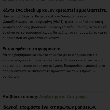
Κάντε ένα
check
up
και αν χρειαστεί εμβολιαστείτε.
Πριν να ταξιδέψετε, θα ήταν καλό να διασφαλίσετε ότι η
γλυκοζυλιωμένη αιμοσφαιρίνη (HbA1), η αρτηριακή πίεση και η
χοληστερόλη σας βρίσκονται σε υγιή επίπεδα. Επίσης, αν το ταξίδι
θα είναι σε τριτοκοσμική χώρα, θα πρέπει να ενημερωθείτε για τα
εμβόλια που θα χρειαστεί να κάνετε.
Επισκεφθείτε το φαρμακείο.
Θα σας βοηθήσουν να κάνετε τη λίστα με τα φάρμακα και τις
δοσολογίες που λαμβάνετε. Θα ήταν καλό να έχετε τη λίστα μαζί
σας, σε περίπτωση έκτακτης ανάγκης. Επιπρόσθετα, μπορείτε να
προμηθευτείτε τα απαραίτητα προϊόντα για το κιτ πρώτων
βοηθειών.
Διαβάστε επίσης:
Διαβήτης και Διατροφή
Ιδανικά, ετοιμάστε ένα κιτ πρώτων βοηθειών.