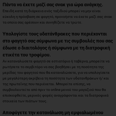
Πάντα να έχετε μαζί σας σνακ για ώρα ανάγκης.
Επειδή κατά τη διάρκεια ενός ταξιδιού μπορεί να μην είναι
εύκολη η πρόσβαση σε φαγητό, προνοήστε να έχετε μαζί σας σνακ
τα οποία σας αρέσουν και συνηθίζετε να τρώτε.
Υπολογίστε τους υδατάνθρακες που περιέχονται
στο φαγητό σας σύμφωνα με τις συμβουλές που σας
έδωσε ο διαιτολόγος ή σύμφωνα με τη διατροφική
ετικέτα του τροφίμου.
Αν καταναλώσετε φαγητό σε εστιατόριο ή ταβέρνα, μπορείτε να
ρωτήσετε το σερβιτόρο να σας βοηθήσει με τη ποσότητα της
μερίδας του φαγητού που θα καταναλώσετε, για να υπολογίσετε
με μεγαλύτερη ακρίβεια τη ποσότητα των υδατανθράκων ή/ και
της πρωτεΐνης που περιέχεται. Μπορείτε επίσης, να
συμβουλευτείτε από πριν το online μενού του μαγαζιού που θα
επισκεφθείτε, μερικές φορές αναγράφονται και τα διατροφικά
στοιχεία των πιάτων τους.
Αποφύγετε την κατανάλωση μη εμφιαλωμένου