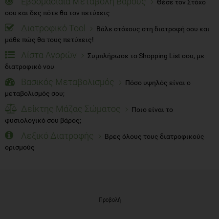
Εβδομαδίαια Μεταβολή Βάρους
Θέσε τον Στόχο
σου και δες πότε θα τον πετύχεις
Διατροφικό Tool
Βάλε στόχους στη διατροφή σου και
μάθε πώς θα τους πετύχεις!
Λίστα Αγορών
Συμπλήρωσε το Shopping List σου, με
διατροφικό νου
Βασικός Μεταβολισμός
Πόσο υψηλός είναι ο
μεταβολισμός σου;
Δείκτης Μάζας Σώματος
Ποιο είναι το
φυσιολογικό σου βάρος;
Λεξικό Διατροφής
Βρες όλους τους διατροφικούς
ορισμούς
Προβολή