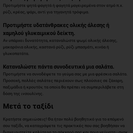
Προτιμήστε ψητά φαγητά ή φαγητά μαγειρεμένα στον ατμό π.χ.
ρύζι, κρέας, ψάρι, αντί για τηγανητά τρόφιμα.
Προτιμήστε υδατάνθρακες ολικής άλεσης ή
χαμηλού γλυκαιμικού δείκτη.
Αν υπάρχει δυνατότητα, καταναλώστε ψωμί ολικής άλεσης,
μακαρόνια ολικής, καστανό ρύζι, ρύζι μπασμάτι, κινόα ή
γλυκοπατάτα.
Καταναλώστε πάντα συνοδευτικά μια σαλάτα.
Προτιμήστε να συνοδέψετε το γεύμα σας με μια φρέσκια σαλάτα.
Προσοχή, πολλές σαλάτες περιέχουν σως πλούσιες σε ζάχαρη,
παξιμάδια ή κρουτόν, τα οποία θα πρέπει να συμπεριλάβετε στη
δόση της ινσουλίνης.
Μετά το ταξίδι
Κρατήστε σημειώσεις! Θα ήταν πολύ βοηθητικό για το επόμενό
σου ταξίδι, να καταγράψετε τις πρακτικές που σας βοηθήσαν να
διαχειριστείτε καλύτερα το σάκχαρό σας και ποια γεύματα - σνακ