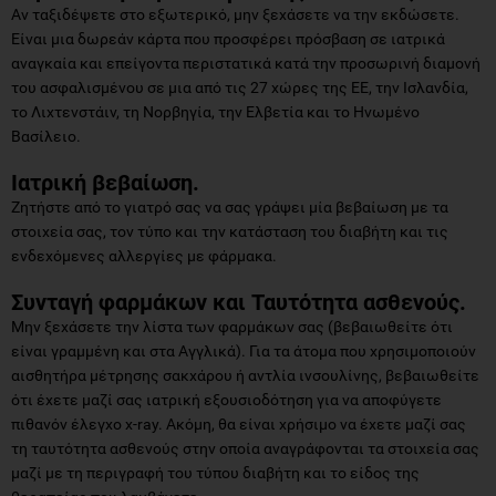
Αν ταξιδέψετε στο εξωτερικό, μην ξεχάσετε να την εκδώσετε.
Είναι μια δωρεάν κάρτα που προσφέρει πρόσβαση σε ιατρικά
αναγκαία και επείγοντα περιστατικά κατά την προσωρινή διαμονή
του ασφαλισμένου σε μια από τις 27 χώρες της ΕΕ, την Ισλανδία,
το Λιχτενστάιν, τη Νορβηγία, την Ελβετία και το Ηνωμένο
Βασίλειο.
Ιατρική βεβαίωση.
Ζητήστε από το γιατρό σας να σας γράψει μία βεβαίωση με τα
στοιχεία σας, τον τύπο και την κατάσταση του διαβήτη και τις
ενδεχόμενες αλλεργίες με φάρμακα.
Συνταγή φαρμάκων και Ταυτότητα ασθενούς.
Μην ξεχάσετε την λίστα των φαρμάκων σας (βεβαιωθείτε ότι
είναι γραμμένη και στα Αγγλικά). Για τα άτομα που χρησιμοποιούν
αισθητήρα μέτρησης σακχάρου ή αντλία ινσουλίνης, βεβαιωθείτε
ότι έχετε μαζί σας ιατρική εξουσιοδότηση για να αποφύγετε
πιθανόν έλεγχο x-ray. Ακόμη, θα είναι χρήσιμο να έχετε μαζί σας
τη ταυτότητα ασθενούς στην οποία αναγράφονται τα στοιχεία σας
μαζί με τη περιγραφή του τύπου διαβήτη και το είδος της