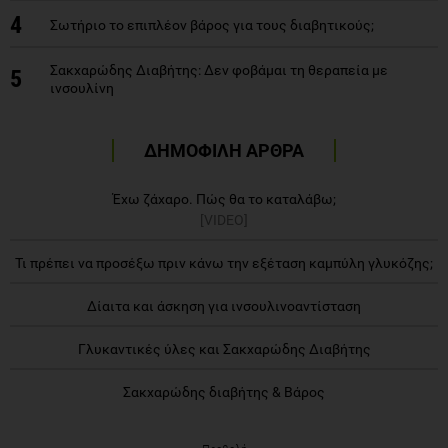
4
Σωτήριο το επιπλέον βάρος για τους διαβητικούς;
Σακχαρώδης Διαβήτης: Δεν φοβάμαι τη θεραπεία με
5
ινσουλίνη
ΔΗΜΟΦΙΛΗ ΑΡΘΡΑ
Έχω ζάχαρο. Πώς θα το καταλάβω;
[VIDEO]
Τι πρέπει να προσέξω πριν κάνω την εξέταση καμπύλη γλυκόζης;
Δίαιτα και άσκηση για ινσουλινοαντίσταση
Γλυκαντικές ύλες και Σακχαρώδης Διαβήτης
Σακχαρώδης διαβήτης & Βάρος