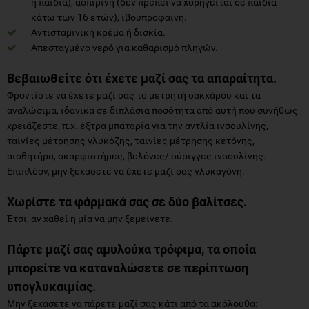
ή παιδιά), ασπιρίνη (δεν πρέπει να χορηγείται σε παιδιά
κάτω των 16 ετών), ιβουπροφαίνη.
Αντισταμινική κρέμα ή δισκία.
Απεσταγμένο νερό για καθαρισμό πληγών.
Βεβαιωθείτε ότι έχετε μαζί σας τα απαραίτητα.
Φροντίστε να έχετε μαζί σας το μετρητή σακχάρου και τα
αναλώσιμα, ιδανικά σε διπλάσια ποσότητα από αυτή που συνήθως
χρειάζεστε, π.χ. έξτρα μπαταρία για την αντλία ινσουλίνης,
ταινίες μέτρησης γλυκόζης, ταινίες μέτρησης κετόνης,
αισθητήρα, σκαρφιστήρες, βελόνες/ σύριγγες ινσουλίνης.
Επιπλέον, μην ξεχάσετε να έχετε μαζί σας γλυκαγόνη.
Χωρίστε τα φάρμακά σας σε δύο βαλίτσες.
Έτσι, αν χαθεί η μία να μην ξεμείνετε.
Πάρτε μαζί σας αμυλούχα τρόφιμα, τα οποία
μπορείτε να καταναλώσετε σε περίπτωση
υπογλυκαιμίας.
Μην ξεχάσετε να πάρετε μαζί σας κάτι από τα ακόλουθα: