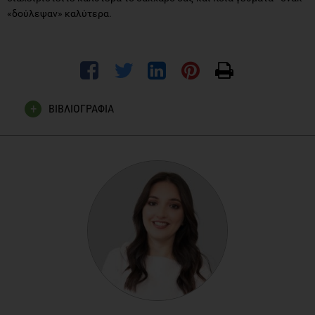
«δούλεψαν» καλύτερα.
ΒΙΒΛΙΟΓΡΑΦΙΑ
Diagnosis and classification of diabetes mellitus. Diabetes
Care, 2013. 37 Suppl 1: p. S81-90.
Eating in restaurants if you have diabetes, Diabetes UK,
https://www.diabetes.org.uk/guide-to-diabetes/enjoy-
food/eating-with-diabetes/out-and-about/eating-in-
restaurants
Travelling and Diabetes, How to travel the best of both
worlds, International Diabetes Federetion, Europe
Ταξιδεύοντας με τον Σακχαρώδη Διαβήτη, Ελληνική