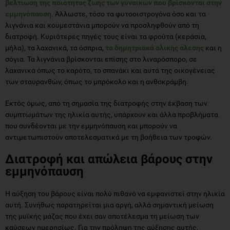
βελτίωση της ποιότητας ζωής των γυναικών που βρίσκονται στην
εμμηνόπαυση
. Άλλωστε, τόσο τα φυτοοιστρογόνα όσο και τα
λιγνάνια και κουμεστάνια μπορούν να προσληφθούν από τη
διατροφή. Κυριότερες πηγές τους είναι τα φρούτα (κεράσια,
μήλα), τα λαχανικά, τα όσπρια,
τα δημητριακά ολικής άλεσης
και η
σόγια. Τα λιγνάνια βρίσκονται επίσης στο λιναρόσπορο, σε
λαχανικά όπως το καρότο, το σπανάκι και αυτά της οικογένειας
των σταυρανθών, όπως το μπρόκολο και η ανθοκράμβη.
Εκτός όμως, από τη σημασία της διατροφής στην έκβαση των
συμπτωμάτων της ηλικία αυτής, υπάρχουν και άλλα προβλήματα
που συνδέονται με την εμμηνόπαυση και μπορούν να
αντιμετωπιστούν αποτελεσματικά με τη βοήθεια των τροφών.
Διατροφή και απώλεια βάρους στην
εμμηνόπαυση
Η αύξηση του βάρους είναι πολύ πιθανό να εμφανιστεί στην ηλικία
αυτή. Συνήθως παρατηρείται μια αργή, αλλά σημαντική μείωση
της μυϊκής μάζας που έχει σαν αποτέλεσμα τη μείωση των
καύσεων ημερησίως. Για την πρόληψη της αύξησης αυτής,