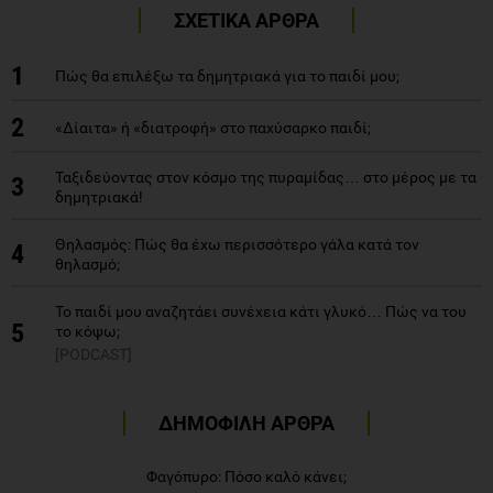
ΣΧΕΤΙΚΑ ΑΡΘΡΑ
1
Πώς θα επιλέξω τα δημητριακά για το παιδί μου;
2
«Δίαιτα» ή «διατροφή» στο παχύσαρκο παιδί;
Ταξιδεύοντας στον κόσμο της πυραμίδας… στο μέρος με τα
3
δημητριακά!
Θηλασμός: Πώς θα έχω περισσότερο γάλα κατά τον
4
θηλασμό;
Το παιδί μου αναζητάει συνέχεια κάτι γλυκό… Πώς να του
5
το κόψω;
[PODCAST]
ΔΗΜΟΦΙΛΗ ΑΡΘΡΑ
Φαγόπυρο: Πόσο καλό κάνει;