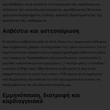
προσπαθήστε να μετριάσετε τη ενεργειακή σας πρόσληψη και
αυξήσετε την κατανάλωση ενέργειας, προσθέτοντας 30 λεπτά
γρήγορου περπατήματος ή άλλης φυσικής δραστηριότητας της
αρεσκείας σας, καθημερινά.
Ασβέστιο και οστεοπόρωση
Η απώλεια ασβεστίου από τα οστά, λόγω των ορμονικών αλλαγών
που συμβαίνουν, μπορεί να επηρεάσει την υγεία των οστών. Για το
λόγο αυτό είναι απαραίτητη η επαρκή πρόσληψη ασβεστίου μέσω
των τροφίμων. Προσπαθήστε να καταναλώνετε τουλάχιστον 3
μερίδες γαλακτοκομικών ημερησίως (1 ποτήρι γάλα, 1 κεσεδάκι
γιαούρτι ή 30γρ τυρί). Μην ξεχνάτε τη βιταμίνη D, που είναι
απαραίτητη για τη υγεία των οστών. Η βιταμίνη αυτή παράγεται
στο δέρμα κατά την έκθεσή του στο ήλιο φροντίστε λοιπόν, να
απολαμβάνετε την ηλιόλουστη πατρίδα μας.
Εμμηνόπαυση, διατροφή και
καρδιαγγειακά