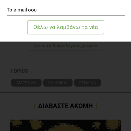
W., Sherman, S., Sluss, P. M. & De Villiers, T. J. 2012. Executive
summary of the Stages of Reproductive Aging Workshop +
10: addressing the unfinished agenda of staging
reproductive aging. Menopause, 19, 387-95.
ΠΑΡΑΣΚΕΥΉ ΚΟΥΣΤΟΥΡΆΚΗ
Διαιτολόγος - Διατροφολόγος, MSc
Neves, E. C. M., Birkhauser, M., Samsioe, G., Lambrinoudaki,
I., Palacios, S., Borrego, R. S., Llaneza, P., Ceausu, I.,
Δείτε το διαιτολογικό γραφείο
Depypere, H., Erel, C. T., Perez-Lopez, F. R., Schenck-
Gustafsson, K., Van der Schouw, Y. T., Simoncini, T.,
Tremollieres, F. & Rees, M. 2015. EMAS position statement:
The ten point guide to the integral management of
TOPICS
menopausal health. Maturitas, 81, 88-92.
ΔΙΑΤΡΟΦΗ
3Η ΗΛΙΚΙΑ
ΓΥΝΑΙΚΑ
2014. Εθνικός Διατροφικός Οδηγός για γυναίκες, εγκύους
και θηλάζουσες, Ινστιτούτο Prolepsis
ΔΙΑΒΑΣΤΕ ΑΚΟΜΗ