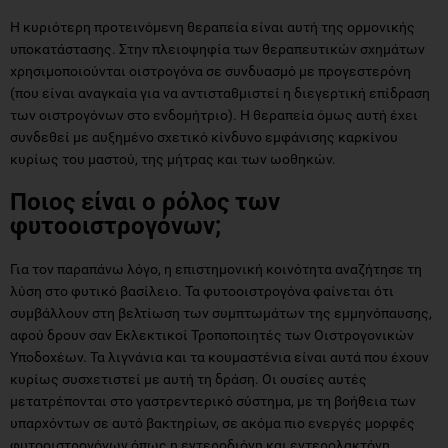
Η κυριότερη προτεινόμενη θεραπεία είναι αυτή της ορμονικής
υποκατάστασης. Στην πλειοψηφία των θεραπευτικών σχημάτων
χρησιμοποιούνται οιστρογόνα σε συνδυασμό με προγεστερόνη
(που είναι αναγκαία για να αντισταθμιστεί η διεγερτική επίδραση
των οιστρογόνων στο ενδομήτριο). Η θεραπεία όμως αυτή έχει
συνδεθεί με αυξημένο σχετικό κίνδυνο εμφάνισης καρκίνου
κυρίως του μαστού, της μήτρας και των ωοθηκών.
Ποιος είναι ο ρόλος των
φυτοοιστρογόνων;
Για τον παραπάνω λόγο, η επιστημονική κοινότητα αναζήτησε τη
λύση στο φυτικό βασίλειο. Τα φυτοοιστρογόνα φαίνεται ότι
συμβάλλουν στη βελτίωση των συμπτωμάτων της εμμηνόπαυσης,
αφού δρουν σαν Εκλεκτικοί Τροποποιητές των Οιστρογονικών
Υποδοχέων. Τα λιγνάνια και τα κουμαστένια είναι αυτά που έχουν
κυρίως συσχετιστεί με αυτή τη δράση. Οι ουσίες αυτές
μετατρέπονται στο γαστρεντερικό σύστημα, με τη βοήθεια των
υπαρχόντων σε αυτό βακτηρίων, σε ακόμα πιο ενεργές μορφές
φυτοοιστρογόνων όπως η εντεροδιόνη και εντερολακτόνη.