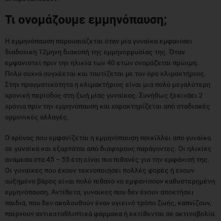
Τι ονομάζουμε εμμηνόπαυση;
Η εμμηνόπαυση παρουσιάζεται όταν μία γυναίκα εμφανίσει
διαδοχική 12μηνη διακοπή της εμμηνορρυσίας της. Όταν
εμφανιστεί πριν την ηλικία των 40 ετών ονομάζεται πρώιμη.
Πολύ συχνά συγχέεται και ταυτίζεται με τον όρο κλιμακτήριος.
Στην πραγματικότητα η κλιμακτήριος είναι μια πολύ μεγαλύτερη
χρονική περίοδος στη ζωή μίας γυναίκας. Συνήθως ξεκινάει 2
χρόνια πριν την εμμηνόπαυση και χαρακτηρίζεται από σταδιακές
ορμονικές αλλαγές.
Ο χρόνος που εμφανίζεται η εμμηνόπαυση ποικίλλει από γυναίκα
σε γυναίκα και εξαρτάται από διάφορους παράγοντες. Οι ηλικίες
ανάμεσα στα 45 – 55 έτη είναι πιο πιθανές για την εμφάνισή της.
Οι γυναίκες που έχουν τεκνοποιήσει πολλές φορές ή έχουν
αυξημένο βάρος είναι πολύ πιθανό να εμφανίσουν καθυστερημένη
εμμηνόπαυση. Αντίθετα, γυναίκες που δεν έχουν αποκτήσει
παιδιά, που δεν ακολουθούν έναν υγιεινό τρόπο ζωής, καπνίζουν,
παίρνουν αντικαταθλιπτικά φάρμακα ή εκτίθενται σε ακτινοβολία