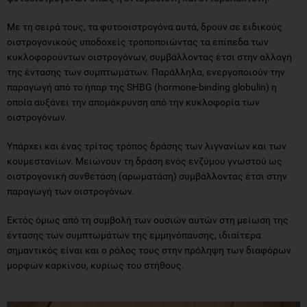
Με τη σειρά τους, τα φυτοοιστρογόνα αυτά, δρουν σε ειδικούς
οιστρογονικούς υποδοχείς τροποποιώντας τα επίπεδα των
κυκλοφορούντων οιστρογόνων, συμβάλλοντας έτσι στην αλλαγή
της έντασης των συμπτωμάτων. Παράλληλα, ενεργοποιούν την
παραγωγή από το ήπαρ της SHBG (hormone-binding globulin) η
οποία αυξάνει την απομάκρυνση από την κυκλοφορία των
οιστρογόνων.
Υπάρχει και ένας τρίτος τρόπος δράσης των λιγνανίων και των
κουμεστανίων. Μειώνουν τη δράση ενός ενζύμου γνωστού ως
οιστρογονική συνθετάση (αρωματάση) συμβάλλοντας έτσι στην
παραγωγή των οιστρογόνων.
Εκτός όμως από τη συμβολή των ουσιών αυτών στη μείωση της
έντασης των συμπτωμάτων της εμμηνόπαυσης, ιδιαίτερα
σημαντικός είναι και ο ρόλος τους στην πρόληψη των διαφόρων
μορφών καρκίνου, κυρίως του στήθους.