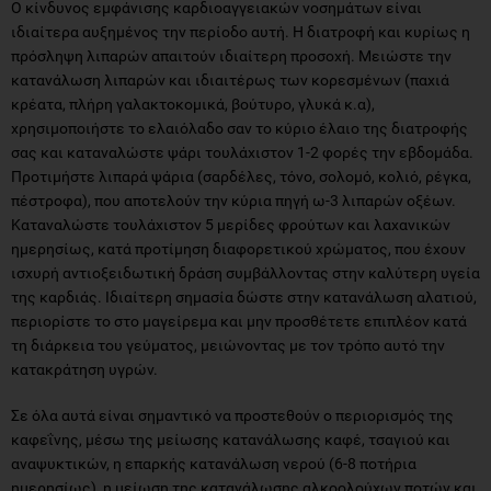
Ο κίνδυνος εμφάνισης καρδιοαγγειακών νοσημάτων είναι
ιδιαίτερα αυξημένος την περίοδο αυτή. Η διατροφή και κυρίως η
πρόσληψη λιπαρών απαιτούν ιδιαίτερη προσοχή. Μειώστε την
κατανάλωση λιπαρών και ιδιαιτέρως των κορεσμένων (παχιά
κρέατα, πλήρη γαλακτοκομικά, βούτυρο, γλυκά κ.α),
χρησιμοποιήστε το ελαιόλαδο σαν το κύριο έλαιο της διατροφής
σας και καταναλώστε ψάρι τουλάχιστον 1-2 φορές την εβδομάδα.
Προτιμήστε λιπαρά ψάρια (σαρδέλες, τόνο, σολομό, κολιό, ρέγκα,
πέστροφα), που αποτελούν την κύρια πηγή ω-3 λιπαρών οξέων.
Καταναλώστε τουλάχιστον 5 μερίδες φρούτων και λαχανικών
ημερησίως, κατά προτίμηση διαφορετικού χρώματος, που έχουν
ισχυρή αντιοξειδωτική δράση συμβάλλοντας στην καλύτερη υγεία
της καρδιάς. Ιδιαίτερη σημασία δώστε στην κατανάλωση αλατιού,
περιορίστε το στο μαγείρεμα και μην προσθέτετε επιπλέον κατά
τη διάρκεια του γεύματος, μειώνοντας με τον τρόπο αυτό την
κατακράτηση υγρών.
Σε όλα αυτά είναι σημαντικό να προστεθούν ο περιορισμός της
καφεΐνης, μέσω της μείωσης κατανάλωσης καφέ, τσαγιού και
αναψυκτικών, η επαρκής κατανάλωση νερού (6-8 ποτήρια
ημερησίως), η μείωση της κατανάλωσης αλκοολούχων ποτών και