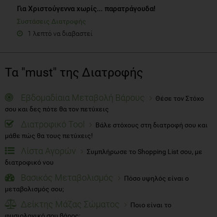
Για Χριστούγεννα χωρίς... παρατράγουδα!
Συστάσεις Διατροφής
1 λεπτό να διαβαστεί
Τα "must" της Διατροφής
Εβδομαδίαια Μεταβολή Βάρους
Θέσε τον Στόχο
σου και δες πότε θα τον πετύχεις
Διατροφικό Tool
Βάλε στόχους στη διατροφή σου και
μάθε πώς θα τους πετύχεις!
Λίστα Αγορών
Συμπλήρωσε το Shopping List σου, με
διατροφικό νου
Βασικός Μεταβολισμός
Πόσο υψηλός είναι ο
μεταβολισμός σου;
Δείκτης Μάζας Σώματος
Ποιο είναι το
φυσιολογικό σου βάρος;