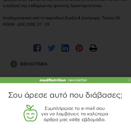
η αύξηση της καθημερινής φυσικής δραστηριότητας.
Αναδημοσίευση από το περιοδικό Ευεξία & Διατροφή. Τεύχος 34
ΝΟΕΜ - ΔΕΚ 2008, 37 - 39
ΒΙΒΛΙΟΓΡΑΦΙΑ
World Health Organization (1996) Research on the
×
menopause in the 1990s. Report of a WHO Scientific Group.
World Health Organ Tech Rep Ser, 866, 1-107.
Davis, S. R., Castelo-Branco, C., Chedraui, P., Lumsden, M. A.,
Nappi, R. E., Shah, D. & Villaseca, P. 2012. Understanding
weight gain at menopause. Climacteric, 15, 419-29.
Harlow, S. D., Gass, M., Hall, Jj. E., Lobo, R., Maki, P., Rebar, R.