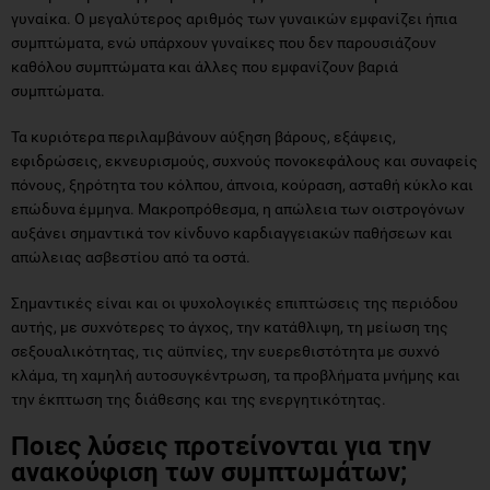
γυναίκα. Ο μεγαλύτερος αριθμός των γυναικών εμφανίζει ήπια
συμπτώματα, ενώ υπάρχουν γυναίκες που δεν παρουσιάζουν
καθόλου συμπτώματα και άλλες που εμφανίζουν βαριά
συμπτώματα.
Τα κυριότερα περιλαμβάνουν αύξηση βάρους, εξάψεις,
εφιδρώσεις, εκνευρισμούς, συχνούς πονοκεφάλους και συναφείς
πόνους, ξηρότητα του κόλπου, άπνοια, κούραση, ασταθή κύκλο και
επώδυνα έμμηνα. Μακροπρόθεσμα, η απώλεια των οιστρογόνων
αυξάνει σημαντικά τον κίνδυνο καρδιαγγειακών παθήσεων και
απώλειας ασβεστίου από τα οστά.
Σημαντικές είναι και οι ψυχολογικές επιπτώσεις της περιόδου
αυτής, με συχνότερες το άγχος, την κατάθλιψη, τη μείωση της
σεξουαλικότητας, τις αϋπνίες, την ευερεθιστότητα με συχνό
κλάμα, τη χαμηλή αυτοσυγκέντρωση, τα προβλήματα μνήμης και
την έκπτωση της διάθεσης και της ενεργητικότητας.
Ποιες λύσεις προτείνονται για την
ανακούφιση των συμπτωμάτων;