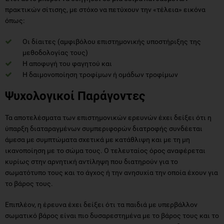
πρακτικών σίτισης, με στόχο να πετύχουν την «τέλεια» εικόνα
όπως:
Οι δίαιτες (αμφιβόλου επιστημονικής υποστήριξης της
μεθοδολογίας τους)
Η αποφυγή του φαγητού και
Η δαιμονοποίηση τροφίμων ή ομάδων τροφίμων
Ψυχολογικοί Παράγοντες
Τα αποτελέσματα των επιστημονικών ερευνών έχει δείξει ότι η
ύπαρξη διαταραγμένων συμπεριφορών διατροφής συνδέεται
άμεσα με συμπτώματα σχετικά με κατάθλιψη και με τη μη
ικανοποίηση με το σώμα τους. Ο τελευταίος όρος αναφέρεται
κυρίως στην αρνητική αντίληψη που διατηρούν για το
σωματότυπο τους και το άγχος ή την ανησυχία την οποία έχουν για
το βάρος τους.
Επιπλέον, η έρευνα έχει δείξει ότι τα παιδιά με υπερβάλλον
σωματικό βάρος είναι πιο δυσαρεστημένα με το βάρος τους και το