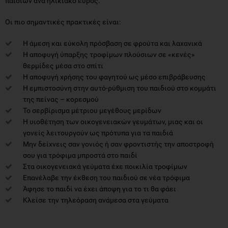
παιδιών ανά ηλικιακό εύρος.
Οι πιο σημαντικές πρακτικές είναι:
Η άμεση και εύκολη πρόσβαση σε φρούτα και λαχανικά
Η αποφυγή ύπαρξης τροφίμων πλούσιων σε «κενές»
θερμίδες μέσα στο σπίτι
Η αποφυγή χρήσης του φαγητού ως μέσο επιβράβευσης
Η εμπιστοσύνη στην αυτό-ρύθμιση του παιδιού στο κομμάτι
της πείνας – κορεσμού
Το σερβίρισμα μέτριου μεγέθους μερίδων
Η υιοθέτηση των οικογενειακών γευμάτων, μιας και οι
γονείς λειτουργούν ως πρότυπα για τα παιδιά
Μην δείχνεις σαν γονιός ή σαν φροντιστής την αποστροφή
σου για τρόφιμα μπροστά στο παιδί
Στα οικογενειακά γεύματα έχε ποικιλία τροφίμων
Επανέλαβε την έκθεση του παιδιού σε νέα τρόφιμα
Άφησε το παιδί να έχει άποψη για το τι θα φάει
Κλείσε την τηλεόραση ανάμεσα στα γεύματα