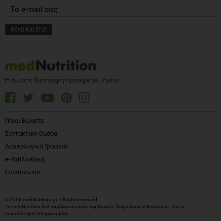
Η σωστή διατροφή προσφέρει Υγεία
Ποιοι Είμαστε
Συντακτική Ομάδα
Διαιτολογικά Γραφεία
e- Βιβλιοθήκη
Επικοινωνία
© 2026 medNutrition.gr. All rights reserved.
Το medNutrition δεν παρέχει ιατρικές συμβουλές, διαγνώσεις ή θεραπείες.
Δείτε
περισσότερες πληροφορίες
.