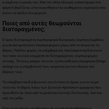
η οσμή και η γεύση του. Από την άλλη πλευρά, η αποστροφή στο
φαγητό βασίζεται στην ευαισθησία του αισθήματος κορεσμού που
έχουν τα παιδιά στα φαγητά.
Ποιες από αυτές θεωρούνται
διαταραγμένες;
Ο όρος διαταραγμένη συμπεριφορά διατροφής συμπεριλαμβάνει
μια σειρά αρνητικών συμπεριφορών γύρω από το σώμα και το
βάρος. Πολλές φορές τα υπέρβαρα και παχύσαρκα παιδιά έχουν
την τάση να είναι επιρρεπή σε διαταραγμένες συμπεριφορές
σίτισης. Τέτοιες μπορεί να είναι: η επεισοδιακή υπερφαγία (binge
eating) και η υπερβολική τους ανησυχία για τον έλεγχο του
βάρους τους.
Τα υπέρβαρα παιδιά βιώνουν πιο έντονα το άγχος για το σώμα
τους και το βάρος λόγω των Δυτικών προτύπων ομορφιάς που
προωθούνται τόσο από τα μέσα κοινωνικής δικτύωσης, όσο και
από την μόδα.
Έτσι αυτό μπορεί να οδηγήσει σε μια σειρά λανθασμένων