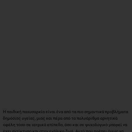
Η παιδική παχυσαρκία είναι ένα από τα πιο σημαντικά προβλήματα
δημόσιας υγείας, μιας και πέρα από τα πολυάριθμα αρνητικά
οφέλη τόσο σε ιατρικό επίπεδο, όσο και σε ψυχολογικό μπορεί να
έχει αντίκτυπο και στην ενήλικη ζωή. Αυτό που πρέπει όμως να