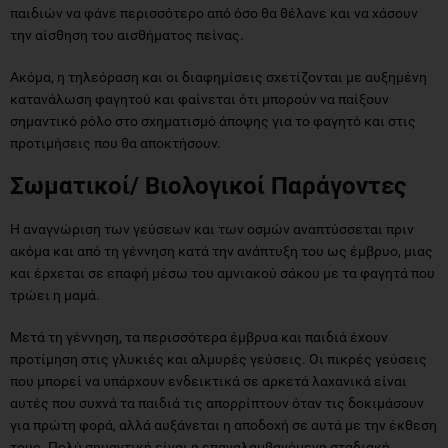
παιδιών να φάνε περισσότερο από όσο θα θέλανε και να χάσουν
την αίσθηση του αισθήματος πείνας.
Ακόμα, η τηλεόραση και οι διαφημίσεις σχετίζονται με αυξημένη
κατανάλωση φαγητού και φαίνεται ότι μπορούν να παίξουν
σημαντικό ρόλο στο σχηματισμό άποψης για το φαγητό και στις
προτιμήσεις που θα αποκτήσουν.
Σωματικοί/ Βιολογικοί Παράγοντες
Η αναγνώριση των γεύσεων και των οσμών αναπτύσσεται πριν
ακόμα και από τη γέννηση κατά την ανάπτυξη του ως έμβρυο, μιας
και έρχεται σε επαφή μέσω του αμνιακού σάκου με τα φαγητά που
τρώει η μαμά.
Μετά τη γέννηση, τα περισσότερα έμβρυα και παιδιά έχουν
προτίμηση στις γλυκιές και αλμυρές γεύσεις. Οι πικρές γεύσεις
που μπορεί να υπάρχουν ενδεικτικά σε αρκετά λαχανικά είναι
αυτές που συχνά τα παιδιά τις απορρίπτουν όταν τις δοκιμάσουν
για πρώτη φορά, αλλά αυξάνεται η αποδοχή σε αυτά με την έκθεση
τους. Πολύ σημαντική είναι η επαναλαμβανόμενη σταδιακή