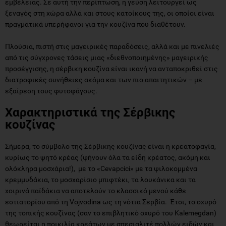
εμβέλειας. Σε αυτή την περίπτωση, η γεύση λειτουργεί ως
ξεναγός στη χώρα αλλά και στους κατοίκους της, οι οποίοι είναι
πραγματικά υπερήφανοι για την κουζίνα που διαθέτουν.
Πλούσια, πιστή στις μαγειρικές παραδόσεις, αλλά και με πινελιές
από τις σύγχρονες τάσεις μιας «διεθνοποιημένης» μαγειρικής
προσέγγισης, η σέρβικη κουζίνα είναι ικανή να ανταποκριθεί στις
διατροφικές συνήθειες ακόμα και των πιο απαιτητικών – με
εξαίρεση τους φυτοφάγους.
Χαρακτηριστικά της Σέρβικης
κουζίνας
Σήμερα, το σύμβολο της Σέρβικης κουζίνας είναι η κρεατοφαγία,
κυρίως το ψητό κρέας (ψήνουν όλα τα είδη κρέατος, ακόμη και
ολόκληρα μοσχάρια!), με το «Cevapcici» με τα ψιλοκομμένα
κρεμμυδάκια, το μοσχαρίσιο μπιφτέκι, τα λουκάνικα και τα
χοιρινά παϊδάκια να αποτελούν το κλασσικό μενού κάθε
εστιατορίου από τη Vojvodina ως τη νότια Σερβία. Έτσι, το οχυρό
της τοπικής κουζίνας (σαν το επιβλητικό οχυρό του Kalemegdan)
θεωρείται η ποικιλία κρεάτων με σπεσιαλιτέ πολλών ειδών και