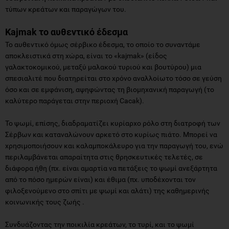
τύπων κρεάτων και παραγώγων του.
Kajmak το αυθεντικό έδεσμα
Το αυθεντικό όμως σέρβικο έδεσμα, το οποίο το συναντάμε
αποκλειστικά στη χώρα, είναι το «kajmak» (είδος
γαλακτοκομικού, μεταξύ μαλακού τυριού και βουτύρου) μια
σπεσιαλιτέ που διατηρείται στο χρόνο αναλλοίωτο τόσο σε γεύση
όσο και σε εμφάνιση, αψηφώντας τη βιομηχανική παραγωγή (το
καλύτερο παράγεται στην περιοχή Cacak).
Το ψωμί, επίσης, διαδραματίζει κυρίαρχο ρόλο στη διατροφή των
Σέρβων και καταναλώνουν αρκετό στο κυρίως πιάτο. Μπορεί να
χρησιμοποιήσουν και καλαμποκάλευρο για την παραγωγή του, ενώ
περιλαμβάνεται απαραίτητα στις θρησκευτικές τελετές, σε
διάφορα ήθη (πχ. είναι αμαρτία να πετάξεις το ψωμί ανεξάρτητα
από το πόσο ημερών είναι) και έθιμα (πχ. υποδέχονται τον
φιλοξενούμενο στο σπίτι με ψωμί και αλάτι) της καθημερινής
κοινωνικής τους ζωής .
Συνδυάζοντας την ποικιλία κρεάτων, το τυρί, και το ψωμί