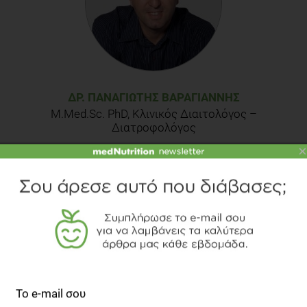
ΔΡ. ΠΑΝΑΓΙΏΤΗΣ ΒΑΡΑΓΙΆΝΝΗΣ
M.Med.Sc. PhD, Κλινικός Διαιτολόγος –
Διατροφολόγος
×
Ο Παναγιώτης Α. Βαραγιάννης είναι Κλινικός
Διαιτολόγος-Διατροφολόγος, με μεταπτυχιακή
εξειδίκευση M.Med.Sc στην Κλινική Διατροφή.
Είναι επίσης Διδάκτωρ του Γεωπονικού
Πανεπιστημίου Αθηνών με ερευνητικό θέμα την
Παιδική Παχυσαρκία. Συγγραφέας του
βιβλίου
"Πρακτικός Οδηγός για ένα σύγχρονο
διαιτολογικό γραφείο"
των εκδόσεων medNutrition.
Διατηρεί Ιδιωτικό Διαιτολογικό γραφείο στο νησί
της Σαλαμίνας.