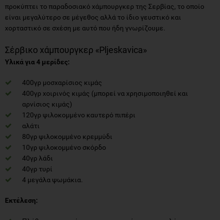
προκύπτει το παραδοσιακό χάμπουργκερ της Σερβίας, το οποίο
είναι μεγαλύτερο σε μέγεθος αλλά το ίδιο γευστικό και
χορταστικό σε σχέση με αυτό που ήδη γνωρίζουμε.
Σέρβικο χάμπουργκερ «Pljeskavica»
Υλικά για 4 μερίδες:
400γρ μοσχαρίσιος κιμάς
400γρ χοιρινός κιμάς (μπορεί να χρησιμοποιηθεί και
αρνίσιος κιμάς)
120γρ ψιλοκομμένο καυτερό πιπέρι
αλάτι
80γρ ψιλοκομμένο κρεμμύδι
10γρ ψιλοκομμένο σκόρδο
40γρ λάδι
40γρ τυρί
4 μεγάλα ψωμάκια.
Εκτέλεση: