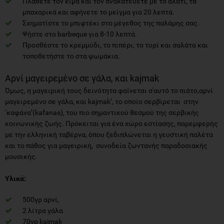
Πλάθετε τον κιμά και τον ανακατεύετε με το αλάτι, τα
μπαχαρικά και αφήνετε το μείγμα για 20 λεπτά.
Σχηματίστε το μπιφτέκι στο μέγεθος της παλάμης σας.
Ψήστε στο barbeque για 8-10 λεπτά.
Προσθέστε το κρεμμύδι, το πιπέρι, το τυρί και σαλάτα και
τοποθετήστε το στα ψωμάκια.
Αρνί μαγειρεμένο σε γάλα, και kajmak
Όμως, η μαγειρική τους δεινότητα φαίνεται σ'αυτό το πιάτο,αρνί
μαγειρεμένο σε γάλα, και kajmak’, το οποίο σερβίρεται στην
‘καφάνα’(kafanas), του πιο σημαντικού θεσμού της σερβικής
κοινωνικής ζωής. Πρόκειται για ένα χώρο εστίασης, παρεμφερής
με την ελληνική ταβέρνα, όπου ξεδιπλώνεται η γευστική παλέτα
και το πάθος για μαγειρική, συνοδεία ζωντανής παραδοσιακής
μουσικής.
Υλικά:
500γρ αρνί,
2 λίτρα γάλα
70γρ kajmak