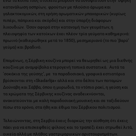
Eνώ τα κοινά τους στοιχεία μπορούν να συνοψιστούν στην υψηλή
κατανάλωση οσπρίων, φρούτων με πλούσιο άρωμα και
γαλακτοκομικών, στη χρήση αρωματικών μπαχαρικών (κυρίως
πιπέρι, πάπρικα και σκόρδο) και στην ύπαρξη διάφορων
λιχουδιών. Όσον αφορά στην κατανομή των γευμάτων, η
πλειοψηφία των κατοίκων έχει πλέον τρία γεύματα καθημερινά:
πρωινό (καθιερώθηκε μετά το 1850), μεσημεριανό (το πιο ‘βαρύ’
γεύμα) και βραδινό.
Επομένως, η Σέρβικη κουζίνα μπορεί να θεωρηθεί ως μια διεθνής
κουζίνα με αναμφίβολα ετερογενή τοπικά συστατικά. Αυτά τα
‘σοκάκια της γεύσης’, με τα παραδοσιακά, γραφικά εστιατόρια
βρίσκονται στη «Skadarlija» αλλά και στο δέλτα των ποταμών
Δούναβη και Σάββα, όπου η μυρωδιά, το ντόπιο ρακί, η γεύση και
τα χρώματα της Σέρβικης κουζίνας αναδεικνύονται,
ανακατεύονται με καλή παραδοσιακή μουσική και σε ταξιδεύουν
πίσω στο χρόνο, στα ήθη και έθιμα του Σέρβικου πολιτισμού.
Τελειώνοντας, στη Σερβία έχεις διαρκώς την αίσθηση ότι έχεις
πάει για να επισκεφθείς φίλους και το τραπέζι έχει στρωθεί λιτά,
οικεία αλλά με πλήθος γαστριμαργικών αριστουργημάτων.