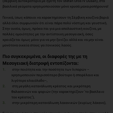
(σέρβικη αυτοκρατορία με ηγέτη τον Stefan Uros IV Dusan), στα
βασιλικά γεύματα χρησιμοποιούσαν μόνο χρυσά μαχαιροπήρουνα!
Γενικά, ίσως κάποιοι να χαρακτηρίσουν τη Σέρβικη κουζίνα βαριά
αλλά όλοι συμφωνούν ότι είναι πάρα πολύ νόστιμη και γευστική.
Στην ουσία, όμως, πρόκειται για μια απολαυστική κουζίνα, με
πολλές ομοιότητες με την αντίστοιχη μεσογειακή, όσες
χρειάζεται όμως μόνο για να μην ξενίζει αλλά και να μην είναι
μονότονα οικεία στους γειτονικούς λαούς.
Πιο συγκεκριμένα, οι διαφορές της με τη
Μεσογειακή διατροφή εντοπίζονται:
στην ποιότητα και την ποσότητα των λιπαρών –
χρησιμοποιούν περισσότερο βούτυρο ή σπορέλαιο και
λιγότερο ελαιόλαδο–,
στη μεγάλη κατανάλωση κρέατος και μικρότερη
θαλασσινών και ψαριών (την χαρακτηρίζουν ‘το βασίλειο
του κρέατος’),
στην μικρότερη κατανάλωση λαχανικών (κυρίως λάχανο),