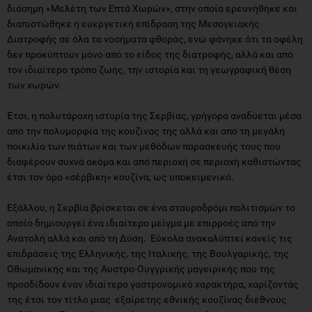
διάσημη «Μελέτη των Επτά Χωρών», στην οποία ερευνήθηκε και
διαπιστώθηκε η ευεργετική επίδραση της Μεσογειακής
Διατροφής σε όλα τα νοσήματα φθοράς, ενώ φάνηκε ότι τα οφέλη
δεν προκύπτουν μόνο από το είδος της διατροφής, αλλά και από
τον ιδιαίτερο τρόπο ζωής, την ιστορία και τη γεωγραφική θέση
των χωρών.
Έτσι, η πολυτάραχη ιστορία της Σερβίας, γρήγορα αναδύεται μέσα
από την πολυμορφία της κουζίνας της αλλά και από τη μεγάλη
ποικιλία των πιάτων και των μεθόδων παρασκευής τους που
διαφέρουν συχνά ακόμα και από περιοχή σε περιοχή καθιστώντας
έτσι τον όρο «σέρβικη» κουζίνα, ως υποκειμενικό.
Εξάλλου, η Σερβία βρίσκεται σε ένα σταυροδρόμι πολιτισμών το
οποίο δημιουργεί ένα ιδιαίτερο μείγμα με επιρροές από την
Ανατολή αλλά και από τη Δύση. Εύκολα ανακαλύπτει κανείς τις
επιδράσεις της Ελληνικής, της Ιταλικής, της Βουλγαρικής, της
Οθωμανικής και της Αυστρο-Ουγγρικής μαγειρικής που της
προσδίδουν έναν ιδιαίτερο γαστρονομικό χαρακτήρα, χαρίζοντάς
της έτσι τον τίτλο μιας εξαίρετης εθνικής κουζίνας διεθνούς