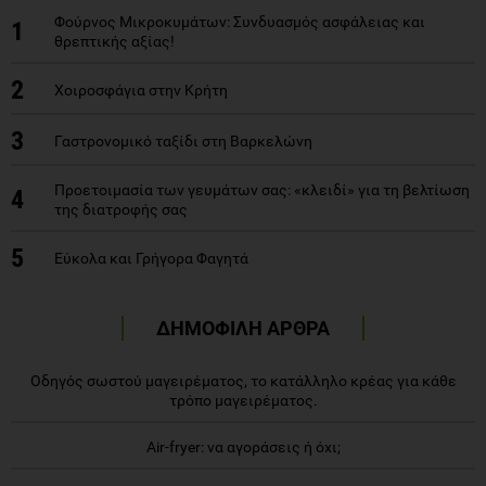
Φούρνος Μικροκυμάτων: Συνδυασμός ασφάλειας και
1
θρεπτικής αξίας!
2
Χοιροσφάγια στην Κρήτη
3
Γαστρονομικό ταξίδι στη Βαρκελώνη
Προετοιμασία των γευμάτων σας: «κλειδί» για τη βελτίωση
4
της διατροφής σας
5
Εύκολα και Γρήγορα Φαγητά
ΔΗΜΟΦΙΛΗ ΑΡΘΡΑ
Οδηγός σωστού μαγειρέματος, το κατάλληλο κρέας για κάθε
τρόπο μαγειρέματος.
Air-fryer: να αγοράσεις ή όχι;