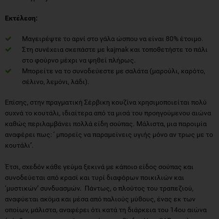
Εκτέλεση:
Μαγειρέψτε το αρνί στο γάλα ώσπου να είναι 80% έτοιμο.
Στη συνέχεια σκεπάστε με kajmak και τοποθετήστε το πάλι
στο φούρνο μέχρι να ψηθεί πλήρως.
Μπορείτε να το συνοδεύεστε με σαλάτα (μαρούλι, καρότο,
σέλινο, λεμόνι, λάδι).
Επίσης, στην πραγματική Σέρβικη κουζίνα χρησιμοποιείται πολύ
συχνά το κουτάλι, ιδιαίτερα από τα μισά του προηγούμενου αιώνα
καθώς περιλαμβάνει πολλά είδη σούπας. Μάλιστα, μια παροιμία
αναφέρει πως: ‘ μπορείς να παραμείνεις υγιής μόνο αν τρως με το
κουτάλι’.
Έτσι, σχεδόν κάθε γεύμα ξεκινά με κάποιο είδος σούπας και
συνοδεύεται από κρασί και τυρί διαφόρων ποικιλιών και
‘μυστικών’ συνδυασμών. Πάντως, ο πλούτος του τραπεζιού,
αναφύεται ακόμα και μέσα από παλιούς μύθους, ένας εκ των
οποίων, μάλιστα, αναφέρει ότι κατά τη διάρκεια του 14ου αιώνα