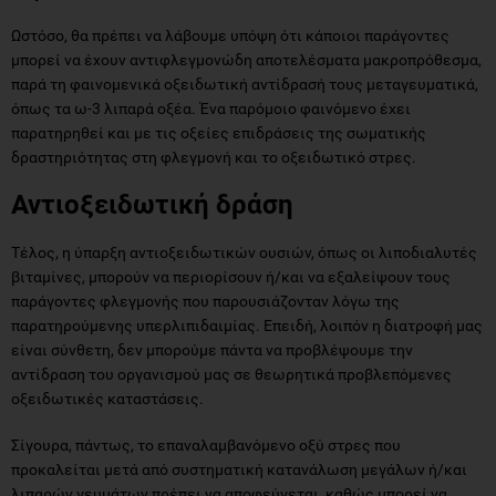
Ωστόσο, θα πρέπει να λάβουμε υπόψη ότι κάποιοι παράγοντες
μπορεί να έχουν αντιφλεγμονώδη αποτελέσματα μακροπρόθεσμα,
παρά τη φαινομενικά οξειδωτική αντίδρασή τους μεταγευματικά,
όπως τα ω-3 λιπαρά οξέα. Ένα παρόμοιο φαινόμενο έχει
παρατηρηθεί και με τις οξείες επιδράσεις της σωματικής
δραστηριότητας στη φλεγμονή και το οξειδωτικό στρες.
Αντιοξειδωτική δράση
Τέλος, η ύπαρξη αντιοξειδωτικών ουσιών, όπως οι λιποδιαλυτές
βιταμίνες, μπορούν να περιορίσουν ή/και να εξαλείψουν τους
παράγοντες φλεγμονής που παρουσιάζονταν λόγω της
παρατηρούμενης υπερλιπιδαιμίας. Επειδή, λοιπόν η διατροφή μας
είναι σύνθετη, δεν μπορούμε πάντα να προβλέψουμε την
αντίδραση του οργανισμού μας σε θεωρητικά προβλεπόμενες
οξειδωτικές καταστάσεις.
Σίγουρα, πάντως, το επαναλαμβανόμενο οξύ στρες που
προκαλείται μετά από συστηματική κατανάλωση μεγάλων ή/και
λιπαρών γευμάτων πρέπει να αποφεύγεται, καθώς μπορεί να