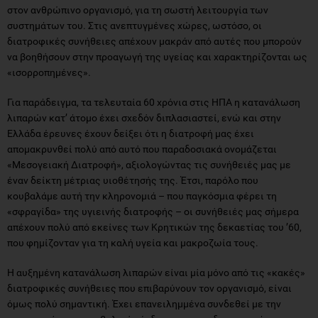
στον ανθρώπινο οργανισμό, για τη σωστή λειτουργία των
συστημάτων του. Στις ανεπτυγμένες χώρες, ωστόσο, οι
διατροφικές συνήθειες απέχουν μακράν από αυτές που μπορούν
να βοηθήσουν στην προαγωγή της υγείας και χαρακτηρίζονται ως
«ισορροπημένες».
Για παράδειγμα, τα τελευταία 60 χρόνια στις ΗΠΑ η κατανάλωση
λιπαρών κατ’ άτομο έχει σχεδόν διπλασιαστεί, ενώ και στην
Ελλάδα έρευνες έχουν δείξει ότι η διατροφή μας έχει
απομακρυνθεί πολύ από αυτό που παραδοσιακά ονομάζεται
«Μεσογειακή Διατροφή», αξιολογώντας τις συνήθειές μας με
έναν δείκτη μέτριας υιοθέτησής της. Έτσι, παρόλο που
κουβαλάμε αυτή την κληρονομιά – που παγκόσμια φέρει τη
«σφραγίδα» της υγιεινής διατροφής – οι συνήθειές μας σήμερα
απέχουν πολύ από εκείνες των Κρητικών της δεκαετίας του ’60,
που φημίζονταν για τη καλή υγεία και μακροζωία τους.
Η αυξημένη κατανάλωση λιπαρών είναι μία μόνο από τις «κακές»
διατροφικές συνήθειες που επιβαρύνουν τον οργανισμό, είναι
όμως πολύ σημαντική. Έχει επανειλημμένα συνδεθεί με την