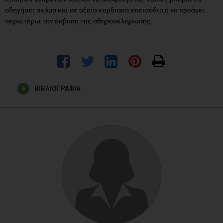
οδηγήσει ακόμα και σε οξεία καρδιακά επεισόδια ή να προάγει
περαιτέρω την έκβαση της αθηροσκλήρωσης.
ΒΙΒΛΙΟΓΡΑΦΙΑ
Esposito K, Nappo F, Giugliano F, Giugliano G, Marfella R,
Giugliano D, Effect of dietary antioxidants on postprandial
endothelial dysfunction induced by a high-fat meal in healthy
subjects. Am J Clin Nutr, 2003; 77: 139–43D
Peairs A, Rankin JW, Lee YW, Effects of acute ingestion of
different fats on oxidative stress and inflammation in
overweight and obese adults, Nutrition Journal, 2011, 10:
122
Dubois C, Beaumier G, Juhel C, Armand M, Portugal H, Pauli