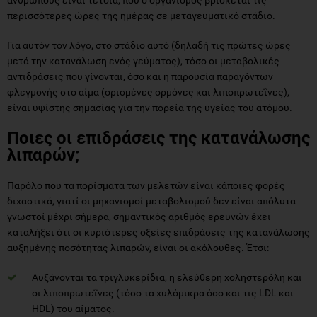
περισσότερες ώρες της ημέρας σε μεταγευματικό στάδιο.
Για αυτόν τον λόγο, στο στάδιο αυτό (δηλαδή τις πρώτες ώρες
μετά την κατανάλωση ενός γεύματος), τόσο οι μεταβολικές
αντιδράσεις που γίνονται, όσο και η παρουσία παραγόντων
φλεγμονής στο αίμα (ορισμένες ορμόνες και λιποπρωτεΐνες),
είναι υψίστης σημασίας για την πορεία της υγείας του ατόμου.
Ποιες οι επιδράσεις της κατανάλωσης
λιπαρών;
Παρόλο που τα πορίσματα των μελετών είναι κάποιες φορές
διχαστικά, γιατί οι μηχανισμοί μεταβολισμού δεν είναι απόλυτα
γνωστοί μέχρι σήμερα, σημαντικός αριθμός ερευνών έχει
καταλήξει ότι οι κυριότερες οξείες επιδράσεις της κατανάλωσης
αυξημένης ποσότητας λιπαρών, είναι οι ακόλουθες. Έτσι:
Αυξάνονται τα τριγλυκερίδια, η ελεύθερη χοληστερόλη και
οι λιποπρωτεΐνες (τόσο τα χυλόμικρα όσο και τις LDL και
HDL) του αίματος.