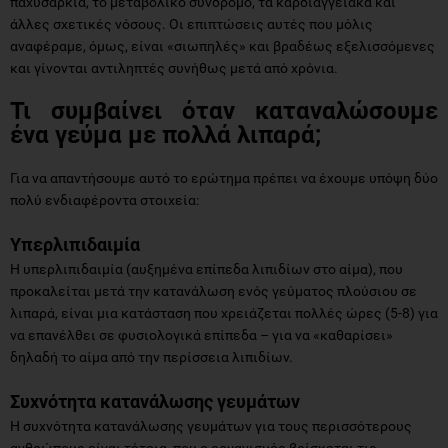
παχυσαρκία, το μεταβολικό σύνδρομο, τα καρδιαγγειακά και
άλλες σχετικές νόσους. Οι επιπτώσεις αυτές που μόλις
αναφέραμε, όμως, είναι «σιωπηλές» και βραδέως εξελισσόμενες
και γίνονται αντιληπτές συνήθως μετά από χρόνια.
Τι συμβαίνει όταν καταναλώσουμε
ένα γεύμα με πολλά λιπαρά;
Για να απαντήσουμε αυτό το ερώτημα πρέπει να έχουμε υπόψη δύο
πολύ ενδιαφέροντα στοιχεία:
Υπερλιπιδαιμία
Η υπερλιπιδαιμία (αυξημένα επίπεδα λιπιδίων στο αίμα), που
προκαλείται μετά την κατανάλωση ενός γεύματος πλούσιου σε
λιπαρά, είναι μια κατάσταση που χρειάζεται πολλές ώρες (5-8) για
να επανέλθει σε φυσιολογικά επίπεδα – για να «καθαρίσει»
δηλαδή το αίμα από την περίσσεια λιπιδίων.
Συχνότητα κατανάλωσης γευμάτων
Η συχνότητα κατανάλωσης γευμάτων για τους περισσότερους
ανθρώπους είναι τέτοια, που ο οργανισμός βρίσκεται τις