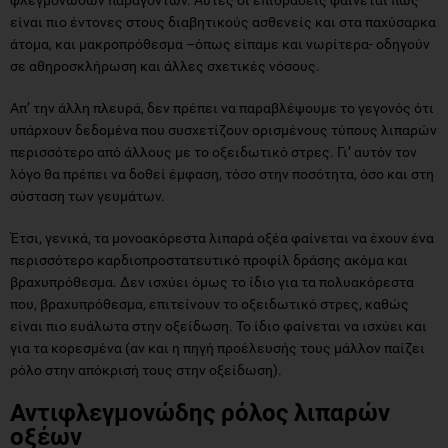
είναι πιο έντονες στους διαβητικούς ασθενείς και στα παχύσαρκα
άτομα, και μακροπρόθεσμα –όπως είπαμε και νωρίτερα- οδηγούν
σε αθηροσκλήρωση και άλλες σχετικές νόσους.
Απ’ την άλλη πλευρά, δεν πρέπει να παραβλέψουμε το γεγονός ότι
υπάρχουν δεδομένα που συσχετίζουν ορισμένους τύπους λιπαρών
περισσότερο από άλλους με το οξειδωτικό στρες. Γι’ αυτόν τον
λόγο θα πρέπει να δοθεί έμφαση, τόσο στην ποσότητα, όσο και στη
σύσταση των γευμάτων.
Έτσι, γενικά, τα μονοακόρεστα λιπαρά οξέα φαίνεται να έχουν ένα
περισσότερο καρδιοπροστατευτικό προφίλ δράσης ακόμα και
βραχυπρόθεσμα. Δεν ισχύει όμως το ίδιο για τα πολυακόρεστα
που, βραχυπρόθεσμα, επιτείνουν το οξειδωτικό στρες, καθώς
είναι πιο ευάλωτα στην οξείδωση. Το ίδιο φαίνεται να ισχύει και
για τα κορεσμένα (αν και η πηγή προέλευσής τους μάλλον παίζει
ρόλο στην απόκρισή τους στην οξείδωση).
Αντιφλεγμονώδης ρόλος λιπαρών
οξέων