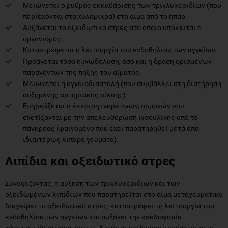
Μειώνεται ο ρυθμός εκκαθάρισης των τριγλυκεριδίων (που
περιέχονται στα χυλόμικρα) στο αίμα από το ήπαρ.
Αυξάνεται το οξειδωτικό στρες στο οποίο υπόκειται ο
οργανισμός.
Καταστρέφεται η λειτουργία του ενδοθηλίου των αγγείων.
Προάγεται τόσο η ινωδόλυση, όσο και η δράση ορισμένων
παραγόντων της πήξης του αίματος.
Μειώνεται η αγγειοδιαστολή (που συμβάλλει στη διατήρηση
αυξημένης αρτηριακής πίεσης)
Επηρεάζεται η έκκριση ινκρετινών, ορμονών που
σχετίζονται με την απελευθέρωση ινσουλίνης από το
πάγκρεας (φαινόμενο που έχει παρατηρηθεί μετά από
ιδιαιτέρως λιπαρά γεύματα).
Λιπίδια και οξειδωτικό στρες
Συνοψίζοντας, η αύξηση των τριγλυκεριδίων και των
οξειδωμένων λιπιδίων που παρατηρείται στο αίμα μεταγευματικά
διεγείρει το οξειδωτικό στρες, καταστρέφει τη λειτουργία του
ενδοθηλίου των αγγείων και αυξάνει την κυκλοφορία
φλεγμονωδών παραγόντων. Αυτές οι επιδράσεις φαίνεται πως