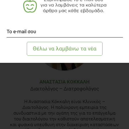
Marta Arenas-Jal et al, Trends in the food and sports
nutrition industry: A review, Crit Rev Food Sci Nutr,
2020;60(14):2405-2421.
Phillip Baker et al, Ultra-processed foods and the nutrition
transition: Global, regional and national trends, food systems
transformations and political economy drivers , Obes Rev,
2020 Dec;21(12):e13126.
These Are the 10 Food Trends You're Going to See
Everywhere in 2022, According to Whole Foods. Eating well,
published Oct 2021 at:
https://www.eatingwell.com/article/7921999/food-trends-
ΑΝΑΣΤΑΣΊΑ ΚΌΚΚΑΛΗ
2022-whole-foods/
Διαιτολόγος – Διατροφολόγος
Η Αναστασία Κόκκαλη είναι Κλινικός –
Διαιτολόγος. Η πολύχρονη εμπειρία της
συνδυαστικά με την αγάπη της για το επάγγελμα
του διαιτολόγου την καθιστούν αποτελεσματική
και φυσικά υπεύθυνη στην διαχείριση καταστάσεων