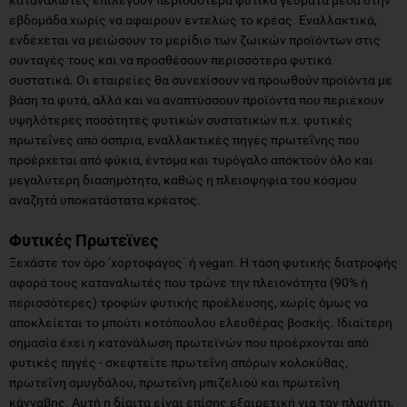
εβδομάδα χωρίς να αφαιρούν εντελώς το κρέας. Εναλλακτικά,
ενδέχεται να μειώσουν το μερίδιο των ζωικών προϊόντων στις
συνταγές τους και να προσθέσουν περισσότερα φυτικά
συστατικά. Οι εταιρείες θα συνεχίσουν να προωθούν προϊόντα με
βάση τα φυτά, αλλά και να αναπτύσσουν προϊόντα που περιέχουν
υψηλότερες ποσότητες φυτικών συστατικών π.χ. φυτικές
πρωτεΐνες από όσπρια, εναλλακτικές πηγές πρωτεΐνης που
προέρχεται από φύκια, έντομα και τυρόγαλο αποκτούν όλο και
μεγαλύτερη διασημότητα, καθώς η πλειοψηφία του κόσμου
αναζητά υποκατάστατα κρέατος.
Φυτικές Πρωτεϊνες
Ξεχάστε τον όρο ‘χορτοφάγος΄ ή vegan. Η τάση φυτικής διατροφής
αφορά τους καταναλωτές που τρώνε την πλειονότητα (90% ή
περισσότερες) τροφών φυτικής προέλευσης, χωρίς όμως να
αποκλείεται το μπούτι κοτόπουλου ελευθέρας βοσκής. Ιδιαίτερη
σημασία έχει η κατανάλωση πρωτεϊνών που προέρχονται από
φυτικές πηγές - σκεφτείτε πρωτεΐνη σπόρων κολοκύθας,
πρωτεΐνη αμυγδάλου, πρωτεΐνη μπιζελιού και πρωτεΐνη
κάνναβης. Αυτή η δίαιτα είναι επίσης εξαιρετική για τον πλανήτη,