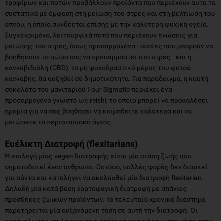
τροφίμων και ποτών προβάλλουν προϊόντα που περιέχουν αυτά τα
συστατικά με έμφαση στη μείωση του στρες και στη βελτίωση του
ύπνου, η οποία συνδέεται επίσης με την καλύτερη ψυχική υγεία.
Συγκεκριμένα, λειτουργικά ποτά που περιέχουν ενώσεις για
μείωσης του στρες, όπως προσαρμογόνα - ουσίες που μπορούν να
βοηθήσουν το σώμα σας να προσαρμοστεί στο στρες - και η
κανναβιδιόλη (CBD), το μη ψυχοδραστικό μέρος του φυτού
κάνναβης, θα αυξηθεί σε δημοτικότητα. Για παράδειγμα, η καυτή
σοκολάτα του μανιταριού Four Sigmatic περιέχει ένα
προσαρμογόνο γνωστό ως reishi, το οποίο μπορεί να προκαλέσει
ηρεμία για να σας βοηθήσει να κοιμηθείτε καλύτερα και να
μειώσετε το περιστασιακό άγχος.
Ευέλικτη Διατροφή (flexitarians)
Η επιλογή μίας vegan διατροφής είναι μία στάση ζωής που
σηματοδοτεί έναν άνθρωπο. Ωστόσο, πολλές φορές δεν διαρκεί
για πάντα και καταλήγει να ακολουθεί μία διατροφή flexitarian.
Δηλαδή μία κατά βάση χορτοφαγική διατροφή με σπάνιες
προσθήκες ζωικών προϊόντων. Το τελευταίο χρονικό διάστημα
παρατηρείται μία αυξανόμενη τάση σε αυτή την διατροφή. Οι
καταναλωτές επιλέγουν περισσότερα φυτικά γεύματα μέσα στην