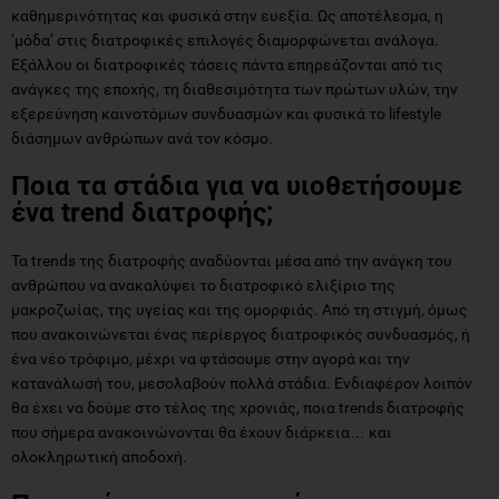
καθημερινότητας και φυσικά στην ευεξία. Ως αποτέλεσμα, η
‘μόδα’ στις διατροφικές επιλογές διαμορφώνεται ανάλογα.
Εξάλλου οι διατροφικές τάσεις πάντα επηρεάζονται από τις
ανάγκες της εποχής, τη διαθεσιμότητα των πρώτων υλών, την
εξερεύνηση καινοτόμων συνδυασμών και φυσικά το lifestyle
διάσημων ανθρώπων ανά τον κόσμο.
Ποια τα στάδια για να υιοθετήσουμε
ένα trend διατροφής;
Τα trends της διατροφής αναδύονται μέσα από την ανάγκη του
ανθρώπου να ανακαλύψει το διατροφικό ελιξίριο της
μακροζωίας, της υγείας και της ομορφιάς. Από τη στιγμή, όμως
που ανακοινώνεται ένας περίεργος διατροφικός συνδυασμός, ή
ένα νέο τρόφιμο, μέχρι να φτάσουμε στην αγορά και την
κατανάλωσή του, μεσολαβούν πολλά στάδια. Ενδιαφέρον λοιπόν
θα έχει να δούμε στο τέλος της χρονιάς, ποια trends διατροφής
που σήμερα ανακοινώνονται θα έχουν διάρκεια… και
ολοκληρωτική αποδοχή.