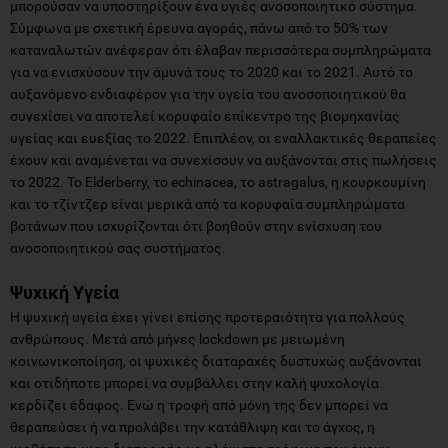
μπορούσαν να υποστηρίξουν ένα υγιές ανοσοποιητικό σύστημα.
Σύμφωνα με σχετική έρευνα αγοράς, πάνω από το 50% των
καταναλωτών ανέφεραν ότι έλαβαν περισσότερα συμπληρώματα
για να ενισχύσουν την άμυνά τους το 2020 και το 2021. Αυτό το
αυξανόμενο ενδιαφέρον για την υγεία του ανοσοποιητικού θα
συνεχίσει να αποτελεί κορυφαίο επίκεντρο της βιομηχανίας
υγείας και ευεξίας το 2022. Επιπλέον, οι εναλλακτικές θεραπείες
έχουν και αναμένεται να συνεχίσουν να αυξάνονται στις πωλήσεις
το 2022. Το Elderberry, το echinacea, το astragalus, η κουρκουμίνη
και το τζίντζερ είναι μερικά από τα κορυφαία συμπληρώματα
βοτάνων που ισχυρίζονται ότι βοηθούν στην ενίσχυση του
ανοσοποιητικού σας συστήματος.
Ψυχική Υγεία
Η ψυχική υγεία έχει γίνει επίσης προτεραιότητα για πολλούς
ανθρώπους. Μετά από μήνες lockdown με μειωμένη
κοινωνικοποίηση, οι ψυχικές διαταραχές δυστυχώς αυξάνονται
και οτιδήποτε μπορεί να συμβάλλει στην καλή ψυχολογία
κερδίζει έδαφος. Ενώ η τροφή από μόνη της δεν μπορεί να
θεραπεύσει ή να προλάβει την κατάθλιψη και το άγχος, η