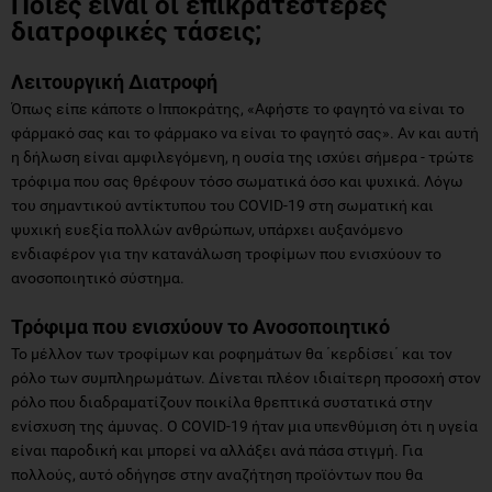
Ποιες είναι οι επικρατέστερες
διατροφικές τάσεις;
Λειτουργική Διατροφή
Όπως είπε κάποτε ο Ιπποκράτης, «Αφήστε το φαγητό να είναι το
φάρμακό σας και το φάρμακο να είναι το φαγητό σας». Αν και αυτή
η δήλωση είναι αμφιλεγόμενη, η ουσία της ισχύει σήμερα - τρώτε
τρόφιμα που σας θρέφουν τόσο σωματικά όσο και ψυχικά. Λόγω
του σημαντικού αντίκτυπου του COVID-19 στη σωματική και
ψυχική ευεξία πολλών ανθρώπων, υπάρχει αυξανόμενο
ενδιαφέρον για την κατανάλωση τροφίμων που ενισχύουν το
ανοσοποιητικό σύστημα.
Τρόφιμα που ενισχύουν το Ανοσοποιητικό
Το μέλλον των τροφίμων και ροφημάτων θα ΄κερδίσει΄ και τον
ρόλο των συμπληρωμάτων. Δίνεται πλέον ιδιαίτερη προσοχή στον
ρόλο που διαδραματίζουν ποικίλα θρεπτικά συστατικά στην
ενίσχυση της άμυνας. Ο COVID-19 ήταν μια υπενθύμιση ότι η υγεία
είναι παροδική και μπορεί να αλλάξει ανά πάσα στιγμή. Για
πολλούς, αυτό οδήγησε στην αναζήτηση προϊόντων που θα