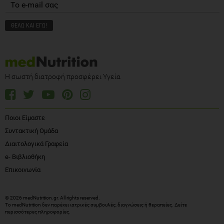
Η σωστή διατροφή προσφέρει Υγεία
Ποιοι Είμαστε
Συντακτική Ομάδα
Διαιτολογικά Γραφεία
e- Βιβλιοθήκη
Επικοινωνία
© 2026 medNutrition.gr. All rights reserved.
Το medNutrition δεν παρέχει ιατρικές συμβουλές, διαγνώσεις ή θεραπείες.
Δείτε
περισσότερες πληροφορίες
.