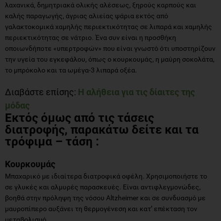
λαχανικά, δημητριακά ολικής αλέσεως, ξηρούς καρπούς και
καλής παραγωγής, άγριας αλιείας ψάρια εκτός από
γαλακτοκομικά χαμηλής περιεκτικότητας σε λιπαρά και χαμηλής
περιεκτικότητας σε νάτριο. Ένα συν είναι η προσθήκη
οποιωνδήποτε «υπερτροφών» που είναι γνωστό ότι υποστηρίζουν
την υγεία του εγκεφάλου, όπως ο κουρκουμάς, η μαύρη σοκολάτα,
το μπρόκολο και τα ωμέγα-3 λιπαρά οξέα.
Διαβάστε επίσης:
Η αλήθεια για τις δίαιτες της
μόδας
Εκτός όμως από τις τάσεις
διατροφής, παρακάτω δείτε και τα
τρόφιμα – τάση :
Κουρκουμάς
Μπαχαρικό με ιδιαίτερα διατροφικά οφέλη. Χρησιμοποιήστε το
σε γλυκές και αλμυρές παρασκευές. Είναι αντιφλεγμονώδες,
βοηθά στην πρόληψη της νόσου Altzheimer και σε συνδυασμό με
μαυροπίπερο αυξάνει τη θερμογένεση και κατ’ επέκταση τον
μεταβολισμό.