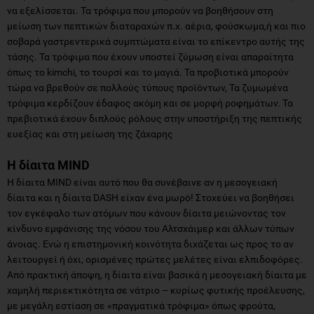
να εξελίσσεται. Τα τρόφιμα που μπορούν να βοηθήσουν στη
μείωση των πεπτικών διαταραχών π.χ. αέρια, φούσκωμα,ή και πιο
σοβαρά γαστρεντερικά συμπτώματα είναι το επίκεντρο αυτής της
τάσης. Τα τρόφιμα που έχουν υποστεί ζύμωση είναι απαραίτητα
όπως το kimchi, το τουρσί και το μαγιά. Τα προβιοτικά μπορούν
τώρα να βρεθούν σε πολλούς τύπους προϊόντων, Τα ζυμωμένα
τρόφιμα κερδίζουν έδαφος ακόμη και σε μορφή ροφημάτων. Τα
πρεβιοτικά έχουν διπλούς ρόλους στην υποστήριξη της πεπτικής
ευεξίας και στη μείωση της ζάχαρης
Η δίαιτα MIND
Η δίαιτα MIND είναι αυτό που θα συνέβαινε αν η μεσογειακή
δίαιτα και η δίαιτα DASH είχαν ένα μωρό! Στοχεύει να βοηθήσει
τον εγκέφαλο των ατόμων που κάνουν δίαιτα μειώνοντας τον
κίνδυνο εμφάνισης της νόσου του Αλτσχάιμερ και άλλων τύπων
άνοιας. Ενώ η επιστημονική κοινότητα διχάζεται ως προς το αν
λειτουργεί ή όχι, ορισμένες πρώτες μελέτες είναι ελπιδοφόρες.
Από πρακτική άποψη, η δίαιτα είναι βασικά η μεσογειακή δίαιτα με
χαμηλή περιεκτικότητα σε νάτριο – κυρίως φυτικής προέλευσης,
με μεγάλη εστίαση σε «πραγματικά τρόφιμα» όπως φρούτα,