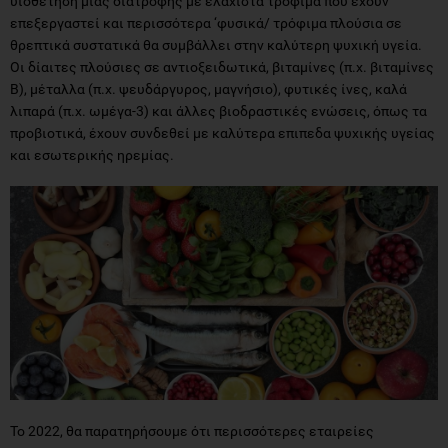
υιοθέτηση μιας διατροφής με ελάχιστα τρόφιμα που έχουν
επεξεργαστεί και περισσότερα ‘φυσικά/ τρόφιμα πλούσια σε
θρεπτικά συστατικά θα συμβάλλει στην καλύτερη ψυχική υγεία.
Οι δίαιτες πλούσιες σε αντιοξειδωτικά, βιταμίνες (π.χ. βιταμίνες
Β), μέταλλα (π.χ. ψευδάργυρος, μαγνήσιο), φυτικές ίνες, καλά
λιπαρά (π.χ. ωμέγα-3) και άλλες βιοδραστικές ενώσεις, όπως τα
προβιοτικά, έχουν συνδεθεί με καλύτερα επιπεδα ψυχικής υγείας
και εσωτερικής ηρεμίας.
Το 2022, θα παρατηρήσουμε ότι περισσότερες εταιρείες