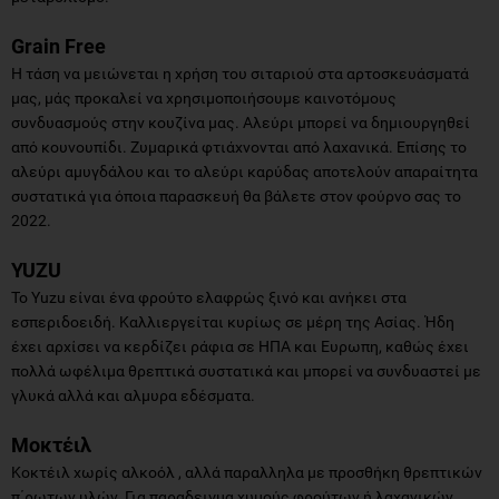
Grain Free
Η τάση να μειώνεται η χρήση του σιταριού στα αρτοσκευάσματά
μας, μάς προκαλεί να χρησιμοποιήσουμε καινοτόμους
συνδυασμούς στην κουζίνα μας. Αλεύρι μπορεί να δημιουργηθεί
από κουνουπίδι. Ζυμαρικά φτιάχνονται από λαχανικά. Επίσης το
αλεύρι αμυγδάλου και το αλεύρι καρύδας αποτελούν απαραίτητα
συστατικά για όποια παρασκευή θα βάλετε στον φούρνο σας το
2022.
YUZU
Το Yuzu είναι ένα φρούτο ελαφρώς ξινό και ανήκει στα
εσπεριδοειδή. Καλλιεργείται κυρίως σε μέρη της Ασίας. Ήδη
έχει αρχίσει να κερδίζει ράφια σε ΗΠΑ και Ευρωπη, καθώς έχει
πολλά ωφέλιμα θρεπτικά συστατικά και μπορεί να συνδυαστεί με
γλυκά αλλά και αλμυρα εδέσματα.
Μοκτέιλ
Κοκτέιλ χωρίς αλκοόλ , αλλά παραλληλα με προσθήκη θρεπτικών
π΄ρωτων υλών. Για παραδειγμα χυμούς φρούτων ή λαχανικών