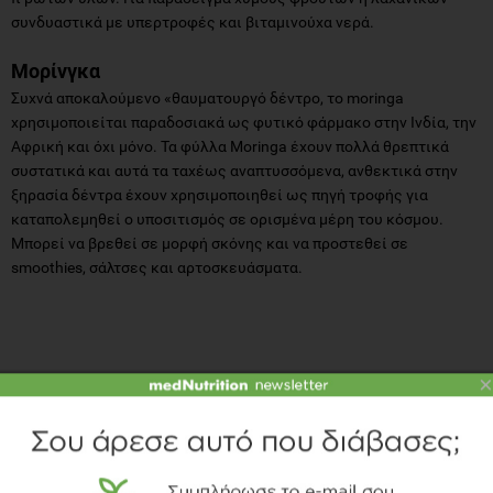
συνδυαστικά με υπερτροφές και βιταμινούχα νερά.
Μορίνγκα
Συχνά αποκαλούμενο «θαυματουργό δέντρο, το moringa
χρησιμοποιείται παραδοσιακά ως φυτικό φάρμακο στην Ινδία, την
Αφρική και όχι μόνο. ​​Τα φύλλα Moringa έχουν πολλά θρεπτικά
συστατικά και αυτά τα ταχέως αναπτυσσόμενα, ανθεκτικά στην
ξηρασία δέντρα έχουν χρησιμοποιηθεί ως πηγή τροφής για
καταπολεμηθεί ο υποσιτισμός σε ορισμένα μέρη του κόσμου.
Μπορεί να βρεθεί σε μορφή σκόνης και να προστεθεί σε
smoothies, σάλτσες και αρτοσκευάσματα.
×
ΒΙΒΛΙΟΓΡΑΦΙΑ