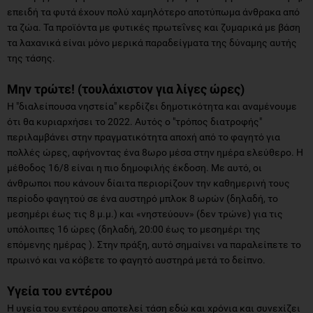
επειδή τα φυτά έχουν πολύ χαμηλότερο αποτύπωμα άνθρακα από
τα ζώα. Τα προϊόντα με φυτικές πρωτεΐνες και ζυμαρικά με βάση
τα λαχανικά είναι μόνο μερικά παραδείγματα της δύναμης αυτής
της τάσης.
Μην τρώτε! (τουλάχιστον για λίγες ώρες)
Η "διαλείπουσα νηστεία" κερδίζει δημοτικότητα και αναμένουμε
ότι θα κυριαρχήσει το 2022. Αυτός ο "τρόπος διατροφής"
περιλαμβάνει στην πραγματικότητα αποχή από το φαγητό για
πολλές ώρες, αφήνοντας ένα 8ωρο μέσα στην ημέρα ελεύθερο. Η
μέθοδος 16/8 είναι η πιο δημοφιλής έκδοση. Με αυτό, οι
άνθρωποι που κάνουν δίαιτα περιορίζουν την καθημερινή τους
περίοδο φαγητού σε ένα αυστηρό μπλοκ 8 ωρών (δηλαδή, το
μεσημέρι έως τις 8 μ.μ.) και «νηστεύουν» (δεν τρώνε) για τις
υπόλοιπες 16 ώρες (δηλαδή, 20:00 έως το μεσημέρι της
επόμενης ημέρας ). Στην πράξη, αυτό σημαίνει να παραλείπετε το
πρωινό και να κόβετε το φαγητό αυστηρά μετά το δείπνο.
Υγεία του εντέρου
Η υγεία του εντέρου αποτελεί τάση εδώ και χρόνια και συνεχίζει