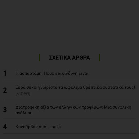
ΣΧΕΤΙΚΑ ΑΡΘΡΑ
1
Η ασπαρτάμη. Πόσο επικίνδυνη είναι;
Ξερά σύκα: γνωρίστε τα ωφέλιμα θρεπτικά συστατικά τους!
2
[VIDEO]
Διατροφικη αξία των ελληνικών τροφίμων: Μια συνολική
3
ανάλυση
4
Κονσέρβες από… σπίτι