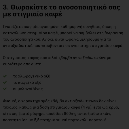
3. Θωρακίστε το ανοσοποιητικό σας
με στιγμιαίο καφέ
Γνωρίζατε πως μία αγαπημένη καθημερινή συνήθεια, όπως η
κατανάλωση στιγμιαίου καφέ, μπορεί να συμβάλει στη θωράκιση
του ανοσοποιητικού; Αν όχι, είναι ώρα να μιλήσουμε για τα
αντιοξειδωτικά που «κρύβονται» σε ένα ποτήρι στιγμιαίου καφέ.
Ο στιγμιαίος καφές αποτελεί «
βόμβα αντιοξειδωτικών
» με
κυριότερα από αυτά:
το χλωρογενικό οξύ
το καφεϊκό οξύ
οι μελανοϊδίνες
Φυσικά, ο χαρακτηρισμός «
βόμβα αντιοξειδωτικών
» δεν είναι
τυχαίος, καθώς μία δόση στιγμιαίου καφέ (4 γρ), είτε ως κρύο,
είτε ως ζεστό ρόφημα, αποδίδει 860mg αντιοξειδωτικών,
ποσότητα ίση με 5,5 ποτήρια χυμού πορτοκάλι-καρότου!