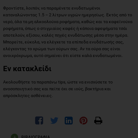
Φροντίστε, λοιπόν, να παραμένετε ενυδατωμένοι
καταναλώνοντας 1.5 – 2 λίτρων υγρών ημερησίως. Εκτός από το
νερό, όλα τα μη αλκοολούχα ροφήματα, καθώς και τα καφεϊνούχα
ροφήματα, όπως ο στιγμιαίος καφές ή κάποια αφεψήματα τσάι
αποτελούν, εξίσου, καλές πηγές ενυδάτωσης μέσα στην ημέρα.
Μπορείτε, εύκολα, να ελέγχετε τα επίπεδα ενυδάτωσής σας,
ελέγχοντας το χρώμα των ούρων σας. Αν τα ούρα σας είναι
ανοιχρόχρωμα, αυτό σημαίνει ότι είστε καλά ενυδατωμένοι.
Εν κατακλείδι
Ακολουθήστε τα παραπάνω tips, ώστε να ενισχύσετε το
ανοσοποιητικό σας και πείτε όχι σε ιούς, βακτήρια και
απρόσκλητες ασθένειες.
ΒΙΒΛΙΟΓΡΑΦΙΑ