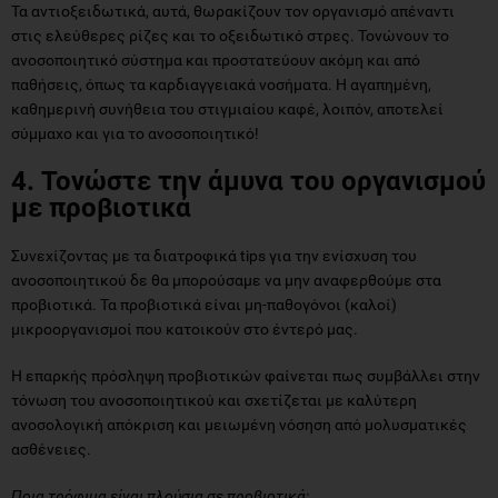
Τα αντιοξειδωτικά, αυτά, θωρακίζουν τον οργανισμό απέναντι
στις ελεύθερες ρίζες και το οξειδωτικό στρες. Τονώνουν το
ανοσοποιητικό σύστημα και προστατεύουν ακόμη και από
παθήσεις, όπως τα καρδιαγγειακά νοσήματα. Η αγαπημένη,
καθημερινή συνήθεια του στιγμιαίου καφέ, λοιπόν, αποτελεί
σύμμαχο και για το ανοσοποιητικό!
4. Τονώστε την άμυνα του οργανισμού
με προβιοτικά
Συνεχίζοντας με τα διατροφικά tips για την ενίσχυση του
ανοσοποιητικού δε θα μπορούσαμε να μην αναφερθούμε στα
προβιοτικά. Τα προβιοτικά είναι μη-παθογόνοι (καλοί)
μικροοργανισμοί που κατοικούν στο έντερό μας.
Η επαρκής πρόσληψη προβιοτικών φαίνεται πως συμβάλλει στην
τόνωση του ανοσοποιητικού και σχετίζεται με καλύτερη
ανοσολογική απόκριση και μειωμένη νόσηση από μολυσματικές
ασθένειες.
Ποια τρόφιμα είναι πλούσια σε προβιοτικά;