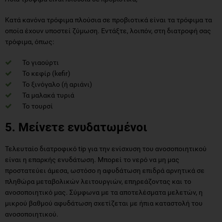
Κατά κανόνα τρόφιμα πλούσια σε προβιοτικά είναι τα τρόφιμα τα
οποία έχουν υποστεί ζύμωση. Εντάξτε, λοιπόν, στη διατροφή σας
τρόφιμα, όπως:
Το γιαούρτι
Το κεφίρ (kefir)
Το ξινόγαλο (ή αριάνι)
Τα μαλακά τυριά
Το τουρσί
5. Μείνετε ενυδατωμένοι
Τελευταίο διατροφικό tip για την ενίσχυση του ανοσοποιητικού
είναι η επαρκής ενυδάτωση. Μπορεί το νερό να μη μας
προστατεύει άμεσα, ωστόσο η αφυδάτωση επιδρά αρνητικά σε
πληθώρα μεταβολικών λειτουργιών, επηρεάζοντας και το
ανοσοποιητικό μας. Σύμφωνα με τα αποτελέσματα μελετών, η
μικρού βαθμού αφυδάτωση σχετίζεται με ήπια καταστολή του
ανοσοποιητικού.