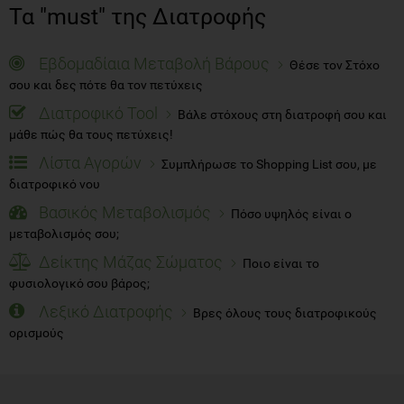
Τα "must" της Διατροφής
Εβδομαδίαια Μεταβολή Βάρους
Θέσε τον Στόχο
σου και δες πότε θα τον πετύχεις
Διατροφικό Tool
Βάλε στόχους στη διατροφή σου και
μάθε πώς θα τους πετύχεις!
Λίστα Αγορών
Συμπλήρωσε το Shopping List σου, με
διατροφικό νου
Βασικός Μεταβολισμός
Πόσο υψηλός είναι ο
μεταβολισμός σου;
Δείκτης Μάζας Σώματος
Ποιο είναι το
φυσιολογικό σου βάρος;
Λεξικό Διατροφής
Βρες όλους τους διατροφικούς
ορισμούς