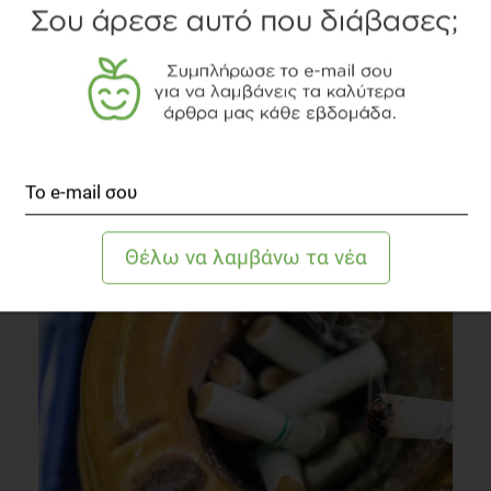
Δείτε το διαιτολογικό γραφείο
Associations with Dietary Intake and Weight Status among a
Diverse Sample of Young Children. Journal of the Academy of
Nutrition and Dietetics, 119(9), 1462–1469.
TOPICS
https://doi.org/10.1016/j.jand.2019.02.013
ΤΗΛΕΟΡΑΣΗ
ΠΑΧΥΣΑΡΚΙΑ
ΠΑΙΔΙ
https://www.independent.co.uk/life-
style/fashion/news/screen-time-average-lifetime-years-
phone-laptop-tv-a9508751.html
ΔΙΑΒΑΣΤΕ ΑΚΟΜΗ
https://time.com/5592329/experts-say-how-much-is-the-
wrong-way-to-assess-screen-time/