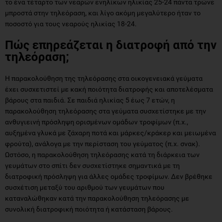
το ένα τέταρτο των νεαρών ενηλίκων ηλικίας 25-24 πάντα τρώνε
μπροστά στην τηλεόραση, και λίγο ακόμη μεγαλύτερο ήταν το
ποσοστό για τους νεαρούς ηλικίας 18-24.
Πώς επηρεάζεται η διατροφή από την
τηλεόραση;
Η παρακολούθηση της τηλεόρασης στα οικογενειακά γεύματα
έχει συσχετιστεί με κακή ποιότητα διατροφής και αποτελέσματα
βάρους στα παιδιά. Σε παιδιά ηλικίας 5 έως 7 ετών, η
παρακολούθηση τηλεόρασης στα γεύματα συσχετίστηκε με την
ανθυγιεινή πρόσληψη ορισμένων ομάδων τροφίμων (π.χ.,
αυξημένα γλυκά με ζάχαρη ποτά και μάρκες/κράκερ και μειωμένα
φρούτα), ανάλογα με την περίσταση του γεύματος (π.χ. σνακ).
Ωστόσο, η παρακολούθηση τηλεόρασης κατά τη διάρκεια των
γευμάτων στο σπίτι δεν συσχετίστηκε σημαντικά με τη
διατροφική πρόσληψη για άλλες ομάδες τροφίμων. Δεν βρέθηκε
συσχέτιση μεταξύ του αριθμού των γευμάτων που
καταναλώθηκαν κατά την παρακολούθηση τηλεόρασης με
συνολική διατροφική ποιότητα ή κατάσταση βάρους.