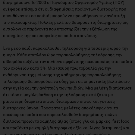
διαφημίσεων. Το 2003 ο Παγκόσμιος Οργανισμός Υγείας (ΠΟΥ)
ανέφερε επίσημα ότι οι διαφημίσεις προϊόντων διατροφής που
απευθύνονται σε παιδιά μπορούν να προωθήσουν την ανάπτυξη
της παχυσαρκίας. Πολλές μελέτες θεωρούν τις διαφημίσεις ως
αιτιολογικό παράγοντα που υποστηρίζει την εξάπλωση της
επιδημίας της παχυσαρκίας σε παιδιά και νέους.
Ένα μέσο παιδί παρακολουθεί τηλεόραση για τέσσερις ώρες την
ημέρα. Κάθε επιπλέον ώρα παρακολούθησης τηλεόρασης την
εβδομάδα αυξάνει τον κίνδυνο εμφάνισης παχυσαρκίας στα παιδιά
του σχολείου κατά 3%. Μια ισχυρή πρωτοβουλία για την
ενθάρρυνση της μείωσης της καθημερινής παρακολούθησης
τηλεόρασης θα μπορούσε να οδηγήσει σε σημαντικές βελτιώσεις
στην υγεία και την ανάπτυξη των παιδιών. Μια μελέτη διαπίστωσε
ότι τόσο η μεγάλη έκθεση στην τηλεόραση σχετίζεται με
μικρότερη διάρκεια ύπνου, διαταραχές ύπνου και γενικές
διαταραχές ύπνου. Πρόσφατες μελέτες αποκάλυψαν ότι τα
παχύσαρκα παιδιά που παρακολουθούν διαφημίσεις τρώνε
διπλάσια προϊόντα χαμηλής αξίας (όπως γλυκά, μάρκες, fast food
και προϊόντα με χαμηλή διατροφική αξία και λίγες βιταμίνες) και
τα πιο παχύσαρκα επιλέγουν τα λιγότερο υγιή προϊόντα.