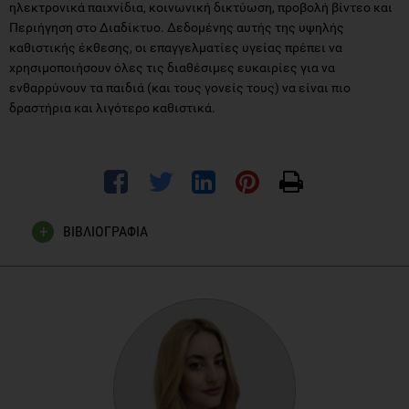
ηλεκτρονικά παιχνίδια, κοινωνική δικτύωση, προβολή βίντεο και
Περιήγηση στο Διαδίκτυο. Δεδομένης αυτής της υψηλής
καθιστικής έκθεσης, οι επαγγελματίες υγείας πρέπει να
χρησιμοποιήσουν όλες τις διαθέσιμες ευκαιρίες για να
ενθαρρύνουν τα παιδιά (και τους γονείς τους) να είναι πιο
δραστήρια και λιγότερο καθιστικά.
ΒΙΒΛΙΟΓΡΑΦΙΑ
Avery, A., Anderson, C., & McCullough, F. (2017). Associations
between children's diet quality and watching television during
meal or snack consumption: A systematic review. Maternal &
child nutrition, 13(4), e12428.
https://doi.org/10.1111/mcn.12428
Harris, J. L., Bargh, J. A., & Brownell, K. D. (2009). Priming