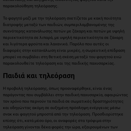
παρακολούθηση τηλεόρασης.
Το φαγητό μαζί με την τηλεόραση σχετίζεται με κακή ποιότητα
διατροφής μεταξύ των παιδιών, συμπεριλαμβανομένης της
συχνότερης κατανάλωσης ποτών με ζάχαρη και ποτών με υψηλή
περιεκτικότητα σε λιπαρά, με υψηλή περιεκτικότητα σε ζάχαρη
και λιγότερα φρούτα και λαχανικά. Παρόλο που αυτές οι
διαφορές στην κατανάλωση είναι μικρές, η σωρευτική επίδραση
μπορεί να συμβάλει στη θετική σχέση μεταξύ του φαγητού ενώ
παρακολουθείτε τηλεόραση και της παιδικής παχυσαρκίας.
Παιδιά και τηλεόραση
Η προβολή τηλεόρασης, όπως προαναφέρθηκε, είναι ένας
παράγοντας που συμβάλλει στην παιδική παχυσαρκία, αφαιρώντας
τον χρόνο που περνούν τα παιδιά σε σωματικές δραστηριότητες
και οδηγώντας ακόμη σε αυξημένη πρόσληψη ενέργειας μέσω
σνακ και φαγητού μπροστά από την τηλεόραση. Προσδιορίστηκε
επίσης ότι, κατά μέσο όρο, οι αναφορές στα τρόφιμα στην
τηλεόραση γίνονται δέκα φορές την ώρα, εξαιρουμένων των