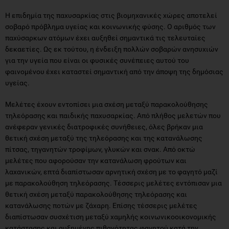
Η επιδημία της παχυσαρκίας στις βιομηχανικές χώρες αποτελεί
σοβαρό πρόβλημα υγείας και κοινωνικής φύσης. Ο αριθμός των
παχύσαρκων ατόμων έχει αυξηθεί σημαντικά τις τελευταίες
δεκαετίες. Ως εκ τούτου, η ένδειξη πολλών σοβαρών ανησυχιών
για την υγεία που είναι οι φυσικές συνέπειες αυτού του
φαινομένου έχει καταστεί σημαντική από την άποψη της δημόσιας
υγείας.
Μελέτες έχουν εντοπίσει μια σχέση μεταξύ παρακολούθησης
τηλεόρασης και παιδικής παχυσαρκίας. Από πλήθος μελετών που
ανέφεραν γενικές διατροφικές συνήθειες, όλες βρήκαν μια
θετική σχέση μεταξύ της τηλεόρασης και της κατανάλωσης
πίτσας, τηγανητών τροφίμων, γλυκών και σνακ. Από οκτώ
μελέτες που αφορούσαν την κατανάλωση φρούτων και
λαχανικών, επτά διαπίστωσαν αρνητική σχέση με το φαγητό μαζί
με παρακολούθηση τηλεόρασης. Τέσσερις μελέτες εντόπισαν μια
θετική σχέση μεταξύ παρακολούθησης τηλεόρασης και
κατανάλωσης ποτών με ζάχαρη. Επίσης τέσσερις μελέτες
διαπίστωσαν συσχέτιση μεταξύ χαμηλής κοινωνικοοικονομικής
κατάστασης και αυξημένης πιθανότητας φαγητού κατά την