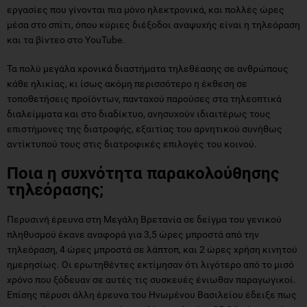
εργασίες που γίνονται πια μόνο ηλεκτρονικά, και πολλές ώρες
μέσα στο σπίτι, όπου κύριες διέξοδοι αναψυχής είναι η τηλεόραση
και τα βίντεο στο YouTube.
Τα πολύ μεγάλα χρονικά διαστήματα τηλεθέασης σε ανθρώπους
κάθε ηλικίας, κι ίσως ακόμη περισσότερο η έκθεση σε
τοποθετήσεις προϊόντων, πανταχού παρούσες στα τηλεοπτικά
διαλείμματα και στο διαδίκτυο, ανησυχούν ιδιαιτέρως τους
επιστήμονες της διατροφής, εξαιτίας του αρνητικού συνήθως
αντίκτυπού τους στις διατροφικές επιλογές του κοινού.
Ποια η συχνότητα παρακολούθησης
τηλεόρασης;
Περυσινή έρευνα στη Μεγάλη Βρετανία σε δείγμα του γενικού
πληθυσμού έκανε αναφορά για 3,5 ώρες μπροστά από την
τηλεόραση, 4 ώρες μπροστά σε λάπτοπ, και 2 ώρες χρήση κινητού
ημερησίως. Οι ερωτηθέντες εκτίμησαν ότι λιγότερο από το μισό
χρόνο που ξόδευαν σε αυτές τις συσκευές ένιωθαν παραγωγικοί.
Επίσης πέρυσι άλλη έρευνα του Ηνωμένου Βασιλείου έδειξε πως