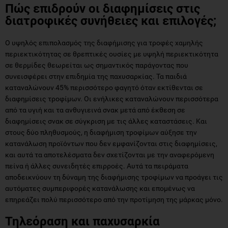
Πώς επιδρούν οι διαφημίσεις στις
διατροφικές συνήθειες και επιλογές;
Ο υψηλός επιπολασμός της διαφήμισης για τροφές χαμηλής
περιεκτικότητας σε θρεπτικές ουσίες με υψηλή περιεκτικότητα
σε θερμίδες θεωρείται ως σημαντικός παράγοντας που
συνεισφέρει στην επιδημία της παχυσαρκίας. Τα παιδιά
καταναλώνουν 45% περισσότερο φαγητό όταν εκτίθενται σε
διαφημίσεις τροφίμων. Οι ενήλικες καταναλώνουν περισσότερα
από τα υγιή και τα ανθυγιεινά σνακ μετά από έκθεση σε
διαφημίσεις σνακ σε σύγκριση με τις άλλες καταστάσεις. Και
στους δύο πληθυσμούς, η διαφήμιση τροφίμων αύξησε την
κατανάλωση προϊόντων που δεν εμφανίζονται στις διαφημίσεις,
και αυτά τα αποτελέσματα δεν σχετίζονται με την αναφερόμενη
πείνα ή άλλες συνειδητές επιρροές. Αυτά τα πειράματα
αποδεικνύουν τη δύναμη της διαφήμισης τροφίμων να προάγει τις
αυτόματες συμπεριφορές κατανάλωσης και επομένως να
επηρεάζει πολύ περισσότερο από την προτίμηση της μάρκας μόνο.
Τηλεόραση και παχυσαρκία