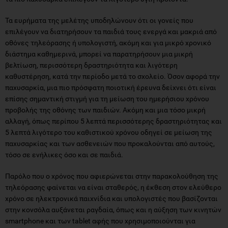
Τα ευρήματα της μελέτης υποδηλώνουν ότι οι γονείς που
επιλέγουν να διατηρήσουν τα παιδιά τους ενεργά και μακριά από
οθόνες τηλεόρασης ή υπολογιστή, ακόμη και για μικρό χρονικό
διάστημα καθημερινά, μπορεί να παρατηρήσουν μια μικρή
βελτίωση, περισσότερη δραστηριότητα και λιγότερη
καθυστέρηση, κατά την περίοδο μετά το σχολείο. Όσον αφορά την
παχυσαρκία, μια πιο πρόσφατη ποιοτική έρευνα δείχνει ότι είναι
επίσης σημαντική στιγμή για τη μείωση του ημερήσιου χρόνου
προβολής της οθόνης των παιδιών. Ακόμη και μια τόσο μικρή
αλλαγή, όπως περίπου 5 λεπτά περισσότερης δραστηριότητας και
5 λεπτά λιγότερο του καθιστικού χρόνου οδηγεί σε μείωση της
παχυσαρκίας και των ασθενειών που προκαλούνται από αυτούς,
τόσο σε ενήλικες όσο και σε παιδιά.
Παρόλο που ο χρόνος που αφιερώνεται στην παρακολούθηση της
τηλεόρασης φαίνεται να είναι σταθερός, η έκθεση στον ελεύθερο
χρόνο σε ηλεκτρονικά παιχνίδια και υπολογιστές που βασίζονται
στην κονσόλα αυξάνεται ραγδαία, όπως και η αύξηση των κινητών
smartphone και των tablet αφής που χρησιμοποιούνται για