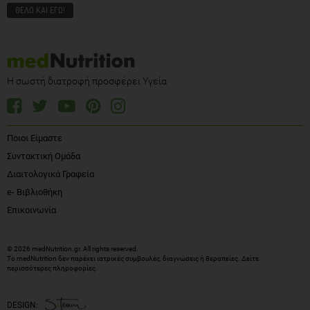
Η σωστή διατροφή προσφέρει Υγεία
Ποιοι Είμαστε
Συντακτική Ομάδα
Διαιτολογικά Γραφεία
e- Βιβλιοθήκη
Επικοινωνία
© 2026 medNutrition.gr. All rights reserved.
Το medNutrition δεν παρέχει ιατρικές συμβουλές, διαγνώσεις ή θεραπείες.
Δείτε
περισσότερες πληροφορίες
.
DESIGN: