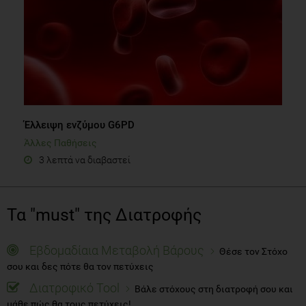
Έλλειψη ενζύμου G6PD
Άλλες Παθήσεις
3 λεπτά να διαβαστεί
Τα "must" της Διατροφής
Εβδομαδίαια Μεταβολή Βάρους
Θέσε τον Στόχο
σου και δες πότε θα τον πετύχεις
Διατροφικό Tool
Βάλε στόχους στη διατροφή σου και
μάθε πώς θα τους πετύχεις!