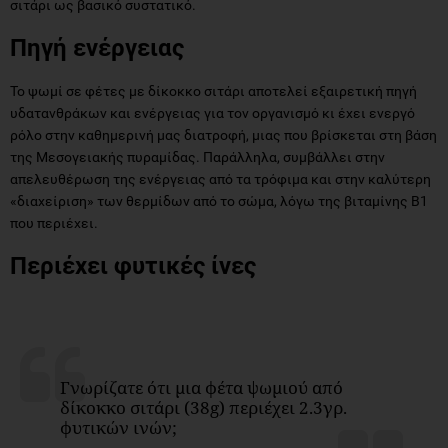
σιτάρι ως βασικό συστατικό.
Πηγή ενέργειας
Το ψωμί σε φέτες με δίκοκκο σιτάρι αποτελεί εξαιρετική πηγή
υδατανθράκων και ενέργειας για τον οργανισμό κι έχει ενεργό
ρόλο στην καθημερινή μας διατροφή, μιας που βρίσκεται στη βάση
της Μεσογειακής πυραμίδας. Παράλληλα, συμβάλλει στην
απελευθέρωση της ενέργειας από τα τρόφιμα και στην καλύτερη
«διαχείριση» των θερμίδων από το σώμα, λόγω της βιταμίνης Β1
που περιέχει.
Περιέχει φυτικές ίνες
Γνωρίζατε ότι μια φέτα ψωμιού από
δίκοκκο σιτάρι (38g) περιέχει 2.3γρ.
φυτικών ινών;