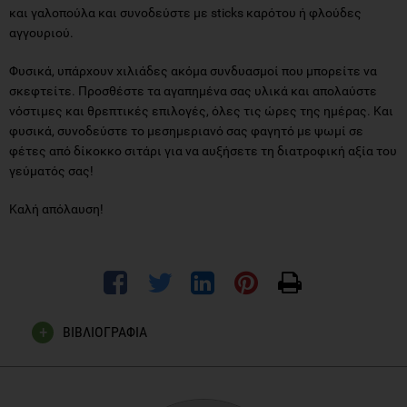
και γαλοπούλα και συνοδεύστε με sticks καρότου ή φλούδες
αγγουριού.
Φυσικά, υπάρχουν χιλιάδες ακόμα συνδυασμοί που μπορείτε να
σκεφτείτε. Προσθέστε τα αγαπημένα σας υλικά και απολαύστε
νόστιμες και θρεπτικές επιλογές, όλες τις ώρες της ημέρας. Και
φυσικά, συνοδεύστε το μεσημεριανό σας φαγητό με ψωμί σε
φέτες από δίκοκκο σιτάρι για να αυξήσετε τη διατροφική αξία του
γεύματός σας!
Καλή απόλαυση!
ΒΙΒΛΙΟΓΡΑΦΙΑ
Dhanavath, S. and Prasada Rao, U. (2017). Nutritional and
Nutraceutical Properties of Triticum dicoccum Wheat and Its