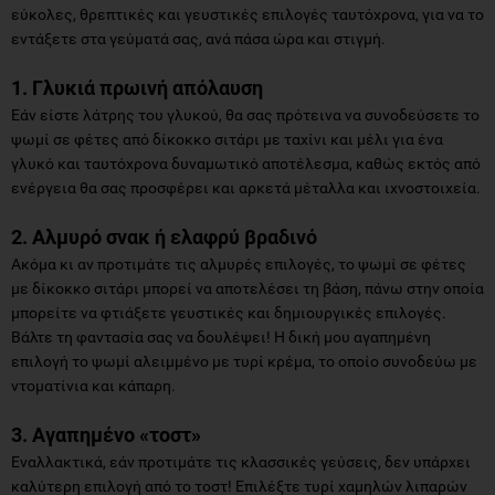
εύκολες, θρεπτικές και γευστικές επιλογές ταυτόχρονα, για να το
εντάξετε στα γεύματά σας, ανά πάσα ώρα και στιγμή.
1. Γλυκιά πρωινή απόλαυση
Εάν είστε λάτρης του γλυκού, θα σας πρότεινα να συνοδεύσετε το
ψωμί σε φέτες από δίκοκκο σιτάρι με ταχίνι και μέλι για ένα
γλυκό και ταυτόχρονα δυναμωτικό αποτέλεσμα, καθώς εκτός από
ενέργεια θα σας προσφέρει και αρκετά μέταλλα και ιχνοστοιχεία.
2. Αλμυρό σνακ ή ελαφρύ βραδινό
Ακόμα κι αν προτιμάτε τις αλμυρές επιλογές, το ψωμί σε φέτες
με δίκοκκο σιτάρι μπορεί να αποτελέσει τη βάση, πάνω στην οποία
μπορείτε να φτιάξετε γευστικές και δημιουργικές επιλογές.
Βάλτε τη φαντασία σας να δουλέψει! Η δική μου αγαπημένη
επιλογή το ψωμί αλειμμένο με τυρί κρέμα, το οποίο συνοδεύω με
ντοματίνια και κάπαρη.
3. Αγαπημένο «τοστ»
Εναλλακτικά, εάν προτιμάτε τις κλασσικές γεύσεις, δεν υπάρχει
καλύτερη επιλογή από το τοστ! Επιλέξτε τυρί χαμηλών λιπαρών