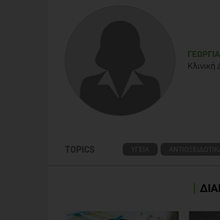
Nestle Research Laboratories, Chemical Analysis
Svilaas Α, Sakhi ΑΚ, Andersen LF, Svilaas T, Strom 
Wine, and Vegetables Are Correlated with Plasma C
ΓΕΩΡΓΊΑ
Κλινική 
TOPICS
ΥΓΕΙΑ
ΑΝΤΙΟΞΕΙΔΩΤΙΚ
ΔΙΑ