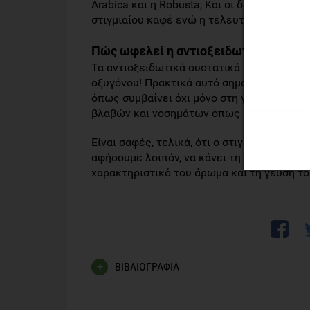
Arabica και η Robusta; Και οι δύο συνδυάζ
στιγμιαίου καφέ ενώ η τελευταία δίνει την
Πώς ωφελεί η αντιοξειδωτική ικανότ
Τα αντιοξειδωτικά συστατικά του, συμβά
οξυγόνου! Πρακτικά αυτό σημαίνει ότι πρ
όπως συμβαίνει όχι μόνο στη γήρανση που 
βλαβών και νοσημάτων όπως οι καρδιοπάθει
Είναι σαφές, τελικά, ότι ο στιγμιαίος καφέ
αφήσουμε λοιπόν, να κάνει τη δουλειά το
χαρακτηριστικό του άρωμα και τη γεύση το
ΒΙΒΛΙΟΓΡΑΦΙΑ
National Coffee Drinking Trends 2010, National Cof