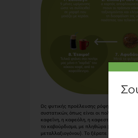
Ως φυτικής προέλευσης ρόφημα, ο στιγμια
συστατικών, όπως είναι οι πολυφαινόλες (
καφεΐνη, η καφεόλη, η καφεστόλη και οι μ
το καβούρδισμα, με πληθώρα βιολογικών δρά
μεταλλαξιογόνου). Το ξέρατε ότι οι δύο πι