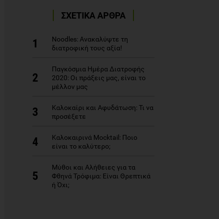
ΣΧΕΤΙΚΑ ΑΡΘΡΑ
Noodles: Ανακαλύψτε τη
1
διατροφική τους αξία!
Παγκόσμια Ημέρα Διατροφής
2
2020: Οι πράξεις μας, είναι το
μέλλον μας
Καλοκαίρι και Αφυδάτωση: Τι να
3
προσέξετε
Καλοκαιρινά Mocktail: Ποιο
4
είναι το καλύτερο;
Μύθοι και Αλήθειες για τα
5
Φθηνά Τρόφιμα: Είναι Θρεπτικά
ή Όχι;