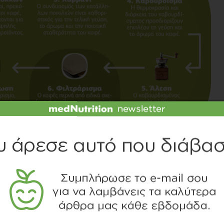
ίος καφές αποτελείται ουσιαστικά από ένα μείγμα
π.χ. χλωρογενικά οξέα και άλλες φαινολικές ενώσεις), η
ελανοϊδίνες -αντιοξειδωτικές ουσίες που παράγονται κατά
σεων (π.χ. αντιοξειδωτικής, αντικαρκινικής, αντι-
ο αναγνωρισμένες ποικιλίες καφέ στον κόσμο είναι η