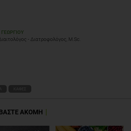
EC, Jacobs DR, Ose L, Blomhoff R. Intakes of Antioxidants in Coffee,
arotenoids in Humans. J. Nutr. 2004, 134: 562–567.
 ΓΕΩΡΓΊΟΥ
Διαιτολόγος - Διατροφολόγος, M.Sc.
Α
ΚΑΦΕΣ
ΒΑΣΤΕ ΑΚΟΜΗ