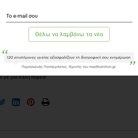
ονται για το μοναδικό άρωμα του αγαπημένου σας
 χαρακτηριστική πικράδα.
ητα;
λλουν στην εξουδετέρωση των ελευθέρων ριζών του
οστατεύουν τα κύτταρα από φυσικές διαδικασίες φθοράς
ίσως να γνωρίζετε, αλλά και στην εκδήλωση χρόνιων
ες, ο καρκίνος και το Alzheimer.
ς έχει πολλές αντιοξειδωτικές ιδιότητες. Ας τον
υ και ας χαλαρώσουμε εμείς απολαμβάνοντας το
υ με μια καλή παρέα!
fee Association