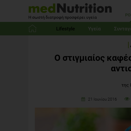
PO
Η σωστή διατροφή προσφέρει υγεία
Lifestyle
Υγεία
Συνταγ
Αρχική
Ο στιγμιαίος καφέ
αντι
της 
21 Ιουνίου 2016