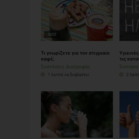
QUIZ
Τι γνωρίζετε για τον στιγμιαίο
Υγιεινέ
καφέ;
τις κατ
Συστάσεις Διατροφής
Συστάσε
1 λεπτό να διαβαστεί
2 λεπτ