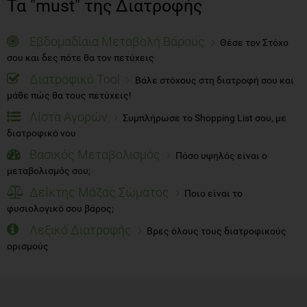
Τα "must" της Διατροφής
Εβδομαδίαια Μεταβολή Βάρους
Θέσε τον Στόχο
σου και δες πότε θα τον πετύχεις
Διατροφικό Tool
Βάλε στόχους στη διατροφή σου και
μάθε πώς θα τους πετύχεις!
Λίστα Αγορών
Συμπλήρωσε το Shopping List σου, με
διατροφικό νου
Βασικός Μεταβολισμός
Πόσο υψηλός είναι ο
μεταβολισμός σου;
Δείκτης Μάζας Σώματος
Ποιο είναι το
φυσιολογικό σου βάρος;
Λεξικό Διατροφής
Βρες όλους τους διατροφικούς
ορισμούς