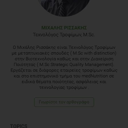
Θωμαιδης ΝΧημικοι παραγοντες στα τροφιμαaccessedon
21-02-2013
http://trams.chem.uoa.gr/docs/food_chem_thomaidis.pdf
ΜΙΧΆΛΗΣ ΡΙΣΣΆΚΗΣ
Τεχνολόγος Τροφίμων, M.Sc.
Ο Μιχάλης Ρισσάκης είναι Τεχνολόγος Τροφίμων
με μεταπτυχιακές σπουδές ( M.Sc with distinction)
στην Βιοτεχνολογία καθώς και στην Διαχείριση
Ποιότητας ( M.Sc Strategic Quality Management).
Εργάζεται σε διάφορες εταιρείες τροφίμων καθώς
και στο επιστημονικό τμήμα του medNutrition σε
ειδικά θέματα ποιότητας, ασφάλειας και
τεχνολογίας τροφίμων .
Γνωρίστε τoν αρθογράφο
TOPICS