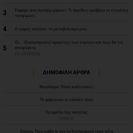
Σαφάρι στα σούπερ μάρκετ: Τι παγίδες κρύβουν οι ετικέτες
3
τροφίμων;
4
Ο καφές αυξάνει το μεταβολισμό μου;
Οι... (διατροφικές) αμαρτίες των εορτών και πώς θα τις
5
αποφύγετε
[SLIDESHOW]
ΔΗΜΟΦΙΛΗ ΑΡΘΡΑ
Φαγόπυρο: Πόσο καλό κάνει;
Τα ψάρια και οι εποχές τους
Τα οφέλη της πατάτας
[VIDEO]
Σπόροι Τσία: μάθετε για τη διατροφική τους αξία