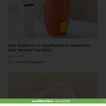
Είναι αλήθεια ότι οι ολιγοθερμιδικές γλυκαντικές
ύλες "ανοίγουν" την όρεξη;
Διατροφή
1 λεπτό να διαβαστεί
×