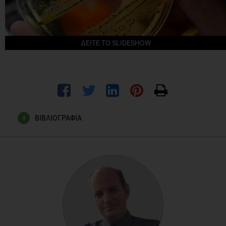
ΔΕΙΤΕ ΤΟ SLIDESHOW
ΒΙΒΛΙΟΓΡΑΦΙΑ
Τυρπενου ,Α,Χημικοί και φυσικοίκίνδυνοι στα
τρόφιμα,ΕΘΙΑΓΕ ,accessedon 22-2-2013
http://www.nagref.gr/journals/ethg/images/21/ethg21p14-
17.pdf
ΕΦΕΤ Κίνδυνοιτροφίμωνaccessedon 21-02-2013
http://www.chemistry.uoc.gr/aspyros/FoodAnal/FAT_pres15.pdf