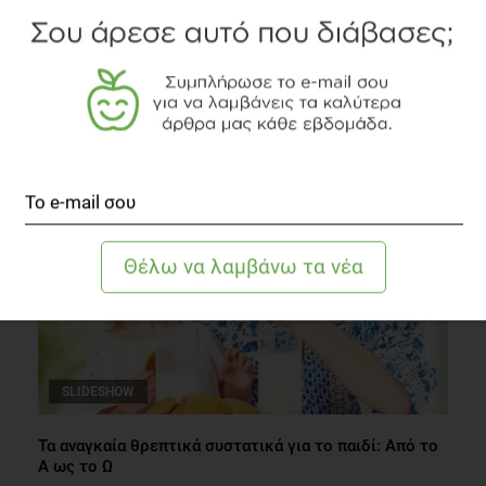
Τραχανάς ελληνικός & θρεπτικός
Διατροφή
2 λεπτά να διαβαστεί
SLIDESHOW
Τα αναγκαία θρεπτικά συστατικά για το παιδί: Από το
Α ως το Ω