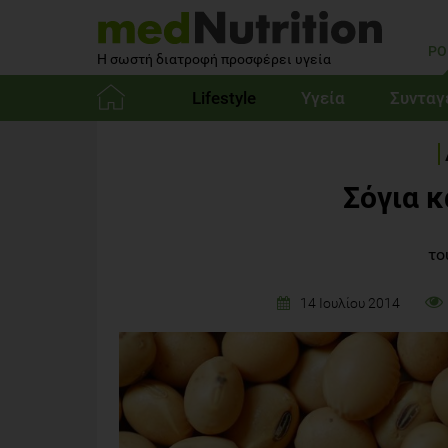
PO
Η σωστή διατροφή προσφέρει υγεία
Lifestyle
Υγεία
Συνταγ
Αρχική
Σόγια 
το
14 Ιουλίου 2014