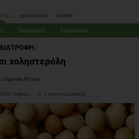
RTAL
ΔΙΑΙΤΟΛΟΓΟΣ
E-SHOP
ές
Εφαρμογές
Ενημέρωση
ΔΙΑΤΡΟΦΗ
και χοληστερόλη
υ Δημήτρη Ρίχτερ
1 λεπτό να διαβαστεί
23796 Προβολές