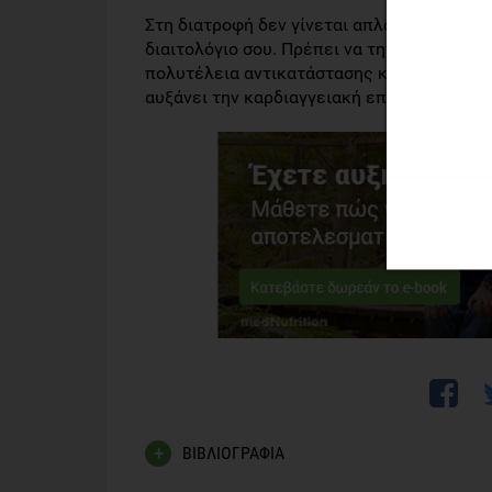
Στη διατροφή δεν γίνεται απλά να εξαφανί
διαιτολόγιο σου. Πρέπει να την αντικαταστ
πολυτέλεια αντικατάστασης κορεσμένων με
αυξάνει την καρδιαγγειακή επιβίωση.
ΒΙΒΛΙΟΓΡΑΦΙΑ