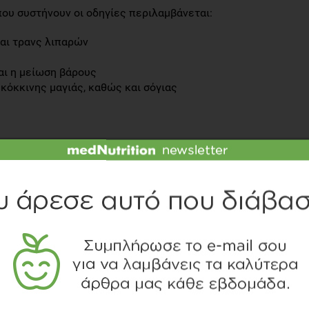
ου συστήνουν οι οδηγίες περιλαμβάνεται:
αι τρανς λιπαρών
ι η μείωση βάρους
κόκκινης μαγιάς, καθώς και σόγιας
 η οποία αποτελεί αναπόσπαστο κομμάτι της διατροφής
υνδυαστεί με αυξημένη μακροζωία στους πληθυσμούς
ός δε μπορεί να συνθέσει.
ότητα πρωτεϊνών υψηλής διατροφικής αξίας, όπου όμως
γιας είναι κορεσμένα ενώ το μεγαλύτερο ποσοστό είναι
%).
ις ισοφλαβόνες, μια ομάδα φυτικών οιστρογόνων με
ή δράση. Επιπλέον, περιέχει σημαντικές ποσότητες
ικές ποσότητες πρωτεϊνών.