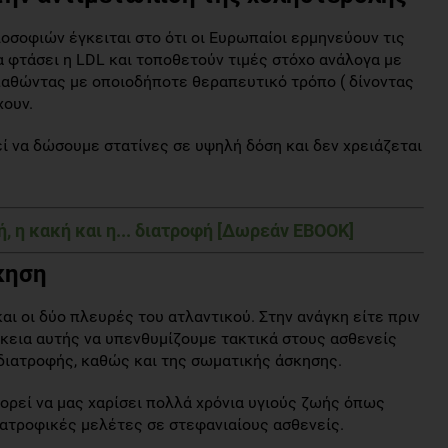
οσοφιών έγκειται στο ότι οι Ευρωπαίοι ερμηνεύουν τις
 φτάσει η LDL και τοποθετούν τιμές στόχο ανάλογα με
σπαθώντας με οποιοδήποτε θεραπευτικό τρόπο ( δίνοντας
χουν.
ί να δώσουμε στατίνες σε υψηλή δόση και δεν χρειάζεται
, η κακή και η... διατροφή [Δωρεάν EBOOK]
κηση
ι οι δύο πλευρές του ατλαντικού. Στην ανάγκη είτε πριν
ρκεια αυτής να υπενθυμίζουμε τακτικά στους ασθενείς
 διατροφής, καθώς και της σωματικής άσκησης.
ορεί να μας χαρίσει πολλά χρόνια υγιούς ζωής όπως
ιατροφικές μελέτες σε στεφανιαίους ασθενείς.