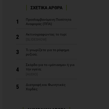
ΣΧΕΤΙΚΑ ΑΡΘΡΑ
Προσλαμβανόμενη Ποσότητα
1
Αναφοράς (ΠΠΑ)
Ακτινογραφώντας το τυρί
2
[SLIDESHOW]
Τι γνωρίζετε για το ρόφημα
3
ρυζιού;
Σκόρδο για το «μάτιασμα» ή για
4
την υγεία;
[AUDIO]
Διατροφή και Φωνητικές
5
Χορδές