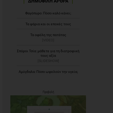
ΔΗΜΟΦΙΛΗ ΑΡΘΡΑ
Φαγόπυρο: Πόσο καλό κάνει;
Τα ψάρια και οι εποχές τους
Τα οφέλη της πατάτας
[VIDEO]
Σπόροι Τσία: μάθετε για τη διατροφική
τους αξία
[SLIDESHOW]
Αμύγδαλα: Πόσο ωφελούν την υγεία;
Προβολή