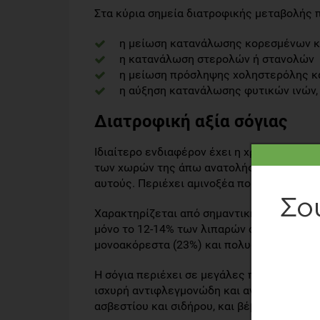
Στα κύρια σημεία διατροφικής μεταβολής π
η μείωση κατανάλωσης κορεσμένων κ
η κατανάλωση στερολών ή στανολών
η μείωση πρόσληψης χοληστερόλης κα
η αύξηση κατανάλωσης φυτικών ινών, 
Διατροφική αξία σόγιας
Ιδιαίτερο ενδιαφέρον έχει η χρήση σόγιας
των χωρών της άπω ανατολής, και έχει σ
αυτούς. Περιέχει αμινοξέα που ο οργανισμ
Χαρακτηρίζεται από σημαντική περιεκτικ
μόνο το 12-14% των λιπαρών οξέων της σό
μονοακόρεστα (23%) και πολυακόρεστα (63
Η σόγια περιέχει σε μεγάλες ποσότητες τ
ισχυρή αντιφλεγμονώδη και αντιοξειδωτικ
ασβεστίου και σιδήρου, και βέβαια σημαντ