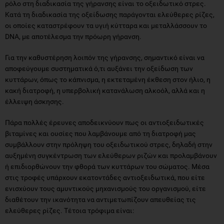
ρόλο στη διαδικασία της γήρανσης είναι το οξειδωτικό στρες.
Κατά τη διαδικασία της οξείδωσης παράγονται ελεύθερες ρίζες,
οι οποίες καταστρέφουν τα υγιή κύτταρα και μεταλλάσσουν το
DNA, με αποτέλεσμα την πρόωρη γήρανση.
Για την καθυστέρηση λοιπόν της γήρανσης, σημαντικό είναι να
αποφεύγουµε συστηµατικά ό,τι αυξάνει την οξείδωση των
κυττάρων, όπως το κάπνισµα, η εκτεταμένη έκθεση στον ήλιο, η
κακή διατροφή, η υπερβολική κατανάλωση αλκοόλ, αλλά και η
έλλειψη άσκησης.
Πάρα πολλές έρευνες αποδεικνύουν πως οι αντιοξειδωτικές
βιταμίνες και ουσίες που λαμβάνουμε από τη διατροφή μας
συμβάλλουν στην πρόληψη του οξειδωτικού στρες, δηλαδή στην
αυξημένη συγκέντρωση των ελεύθερων ριζών και προλαμβάνουν
ή επιδιορθώνουν την φθορά των κυττάρων του σώματος. Μέσα
στις τροφές υπάρχουν εκατοντάδες αντιοξειδωτικά, που είτε
ενισχύουν τους αμυντικούς μηχανισμούς του οργανισμού, είτε
διαθέτουν την ικανότητα να αντιμετωπίζουν απευθείας τις
ελεύθερες ρίζες. Τέτοια τρόφιμα είναι: