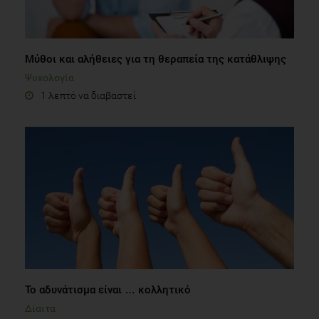
Paiva SA, Russell RM. Beta-carotene and other carotenoids
as antioxidants. J Am Coll Nutr. 1999 Oct;18(5):426-33.
Μύθοι και αλήθειες για τη θεραπεία της κατάθλιψης
Rodriguez-Uribe L, Guzman I, Rajapakse W, Richins RD,
Ψυχολογία
O'Connell MA. Carotenoid accumulation in orange-pigmented
1 λεπτό να διαβαστεί
Capsicum annuum fruit, regulated at multiple levels. J Exp
Bot. 2012 Jan;63(1):517-26.
Το αδυνάτισμα είναι … κολλητικό
Δίαιτα