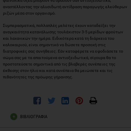
φαινολικά οξέα μπορούν να δράσουν σαν αντιοξειδωτικά,
αναστέλλοντας την αλυσιδωτή αντίδραση παραγωγής ελεύθερων
ριζών μέσα στον οργανισμό.
Συμπερασματικά, πολλαπλές μελέτες έχουν καταδείξει την
αναγκαιότητα κατανάλωσης τουλάχιστον 3-5 μερίδων φρούτων
και λαχανικών την ημέρα. Ειδικότερα κατά τη διάρκεια του
καλοκαιριού, είναι σημαντικό να δώσετε προσοχή στις
διατροφικές σας συνήθειες. Εάν καταφέρετε να εφοδιάσετε το
σώμα σας με τα απαιτούμενα αντιοξειδωτικά, σίγουρα θα το
προστατεύσετε σημαντικά από τις βλαβερές συνέπειες της
έκθεσης στον ήλιο και κατά συνέπεια θα μειώσετε και τις
πιθανότητες της πρόωρης γήρανσης.
ΒΙΒΛΙΟΓΡΑΦΙΑ
Ashton OB, Wong M, McGhie TK, Vather R, Wang Y, Requejo-