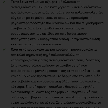
Το πράσινο τσάι
είναι εξαιρετικά πλούσιο σε
αντιοξειδωτικά. Η κύρια κατηγορία των αντιοξειδωτικών
που βρίσκονται στο πράσινο τσάι είναι οι πολυφαινόλες. Σε
σύγκριση με το μαύρο τσάι, το πράσινο προσφέρει τη
μεγαλύτερη ποσότητα πολυφαινολών και πιο συγκεκριμένα
φλαβονοειδών. Έχει βρεθεί από έρευνα πως οι
συμμετέχοντες που εκτίθενται σε οξειδωτικούς
παράγοντες έχουν ευεργετικά οφέλη με την κατανάλωση
εκχυλίσματος πράσινου τσαγιού.
Όλοι οι τύποι σοκολάτας
και κυρίως η μαύρη σοκολάτα,
αποτελεί σημαντική πηγή πολυφαινολών, που
χαρακτηρίζονται για τις αντιοξειδωτικές τους ιδιότητες.
Στις πολυφαινόλες ανήκουν τα φλαβονοειδή που
περιέχονται σε μεγάλες ποσότητες στην σοκολάτα και το
κακάο. Το κακάο προστατεύει το δέρμα από την υπεριώδη
ακτινοβολία και την οξειδωτική βλάβη που προκαλεί στα
κύτταρα. Επειδή όμως η σοκολάτα θεωρείται υψηλής
ενεργειακής πυκνότητας τρόφιμο και υπάρχει κίνδυνος
αύξησης του βάρους με την υπερκατανάλωσή της, καλό είναι
να καταναλώνεται με μέτρο. Σε μια έρευνα συγκρίθηκε το
κακάο και τα προϊόντα του με τα φρούτα και τους χυμούς