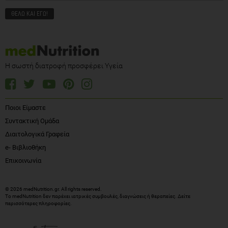
Η σωστή διατροφή προσφέρει Υγεία
Ποιοι Είμαστε
Συντακτική Ομάδα
Διαιτολογικά Γραφεία
e- Βιβλιοθήκη
Επικοινωνία
© 2026 medNutrition.gr. All rights reserved.
Το medNutrition δεν παρέχει ιατρικές συμβουλές, διαγνώσεις ή θεραπείες.
Δείτε
περισσότερες πληροφορίες
.