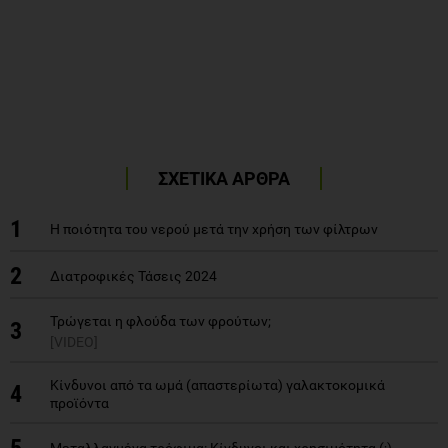
ΣΧΕΤΙΚΑ ΑΡΘΡΑ
1
Η ποιότητα του νερού μετά την χρήση των φίλτρων
2
Διατροφικές Τάσεις 2024
Τρώγεται η φλούδα των φρούτων;
3
[VIDEO]
Kίνδυνοι από τα ωμά (απαστερίωτα) γαλακτοκομικά
4
προϊόντα
5
Μεταλλαγμένα τρόφιμα: Κίνδυνοι και χρησιμότητα (;)