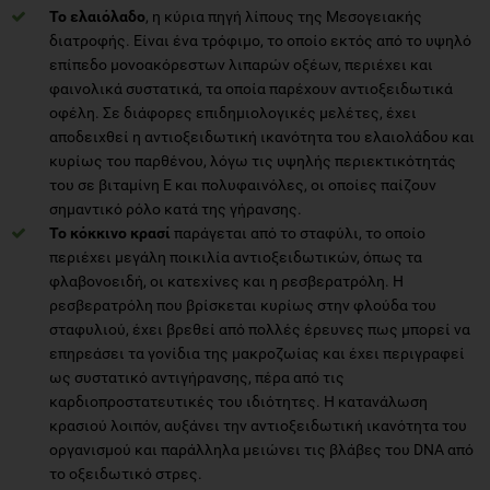
Το ελαιόλαδο
, η κύρια πηγή λίπους της Μεσογειακής
διατροφής. Είναι ένα τρόφιμο, το οποίο εκτός από το υψηλό
επίπεδο μονοακόρεστων λιπαρών οξέων, περιέχει και
φαινολικά συστατικά, τα οποία παρέχουν αντιοξειδωτικά
οφέλη. Σε διάφορες επιδημιολογικές μελέτες, έχει
αποδειχθεί η αντιοξειδωτική ικανότητα του ελαιολάδου και
κυρίως του παρθένου, λόγω τις υψηλής περιεκτικότητάς
του σε βιταμίνη Ε και πολυφαινόλες, οι οποίες παίζουν
σημαντικό ρόλο κατά της γήρανσης.
Το κόκκινο κρασί
παράγεται από το σταφύλι, το οποίο
περιέχει μεγάλη ποικιλία αντιοξειδωτικών, όπως τα
φλαβονοειδή, οι κατεχίνες και η ρεσβερατρόλη. Η
ρεσβερατρόλη που βρίσκεται κυρίως στην φλούδα του
σταφυλιού, έχει βρεθεί από πολλές έρευνες πως μπορεί να
επηρεάσει τα γονίδια της μακροζωίας και έχει περιγραφεί
ως συστατικό αντιγήρανσης, πέρα από τις
καρδιοπροστατευτικές του ιδιότητες. Η κατανάλωση
κρασιού λοιπόν, αυξάνει την αντιοξειδωτική ικανότητα του
οργανισμού και παράλληλα μειώνει τις βλάβες του DNA από
το οξειδωτικό στρες.