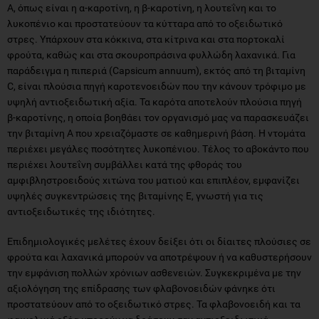
Α, όπως είναι η α-καροτίνη, η β-καροτίνη, η λουτεΐνη και το
λυκοπένιο και προστατεύουν τα κύτταρα από το οξειδωτικό
στρες. Υπάρχουν στα κόκκινα, στα κίτρινα και στα πορτοκαλί
φρούτα, καθώς και στα σκουροπράσινα φυλλώδη λαχανικά. Για
παράδειγμα η πιπεριά (Capsicum annuum), εκτός από τη βιταμίνη
C, είναι πλούσια πηγή καροτενοειδών που την κάνουν τρόφιμο με
υψηλή αντιοξειδωτική αξία. Τα καρότα αποτελούν πλούσια πηγή
β-καροτίνης, η οποία βοηθάει τον οργανισμό μας να παρασκευάζει
την βιταμίνη Α που χρειαζόμαστε σε καθημερινή βάση. Η ντομάτα
περιέχει μεγάλες ποσότητες λυκοπένιου. Τέλος το αβοκάντο που
περιέχει λουτεΐνη συμβάλλει κατά της φθοράς του
αμφιβληστροειδούς χιτώνα του ματιού και επιπλέον, εμφανίζει
υψηλές συγκεντρώσεις της βιταμίνης Ε, γνωστή για τις
αντιοξειδωτικές της ιδιότητες.
Επιδημιολογικές μελέτες έχουν δείξει ότι οι δίαιτες πλούσιες σε
φρούτα και λαχανικά μπορούν να αποτρέψουν ή να καθυστερήσουν
την εμφάνιση πολλών χρόνιων ασθενειών. Συγκεκριμένα με την
αξιολόγηση της επίδρασης των φλαβονοειδών φάνηκε ότι
προστατεύουν από το οξειδωτικό στρες. Τα φλαβονοειδή και τα