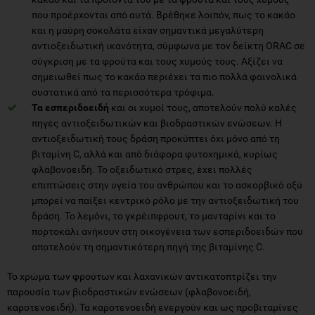
που προέρχονται από αυτά. Βρέθηκε λοιπόν, πως το κακάο
και η μαύρη σοκολάτα είχαν σημαντικά μεγαλύτερη
αντιοξειδωτική ικανότητα, σύμφωνα με τον δείκτη ORAC σε
σύγκριση με τα φρούτα και τους χυμούς τους. Αξίζει να
σημειωθεί πως το κακάο περιέχει τα πιο πολλά φαινολικά
συστατικά από τα περισσότερα τρόφιμα.
Τα εσπεριδοειδή
και οι χυμοί τους, αποτελούν πολύ καλές
πηγές αντιοξειδωτικών και βιοδραστικών ενώσεων. Η
αντιοξειδωτική τους δράση προκύπτει όχι μόνο από τη
βιταμίνη C, αλλά και από διάφορα φυτοχημικά, κυρίως
φλαβονοειδή. Το οξειδωτικό στρες, έχει πολλές
επιπτώσεις στην υγεία του ανθρώπου και το ασκορβικό οξύ
μπορεί να παίξει κεντρικό ρόλο με την αντιοξειδωτική του
δράση. Το λεμόνι, το γκρέιπφρουτ, το μανταρίνι και το
πορτοκάλι ανήκουν στη οικογένεια των εσπεριδοειδών που
αποτελούν τη σημαντικότερη πηγή της βιταμίνης C.
Το χρώμα των φρούτων και λαχανικών αντικατοπτρίζει την
παρουσία των βιοδραστικών ενώσεων (φλαβονοειδή,
καροτενοειδή). Τα καροτενοειδή ενεργούν και ως προβιταμίνες