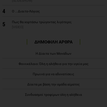
[SLIDESHOW]
4
O ...Διαιτο-Λόγιος
Πως θα χορτάσω τρώγοντας λιγότερο;
5
[VIDEO]
ΔΗΜΟΦΙΛΗ ΑΡΘΡΑ
Η Δίαιτα των Μονάδων
Φοινικέλαιο: Όλη η αλήθεια για την υγεία μας
Πρωινά για να αδυνατίσεις
Δίαιτα με βάση την ομάδα αίματος
Συνδυασμοί τροφίμων όλη η αλήθεια