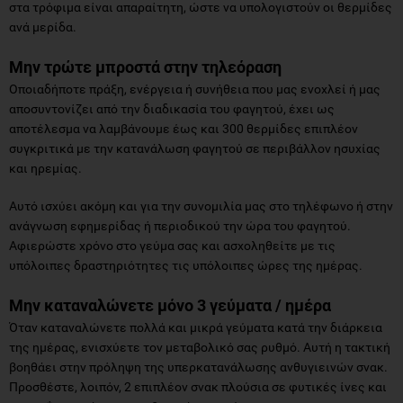
στα τρόφιμα είναι απαραίτητη, ώστε να υπολογιστούν οι θερμίδες
ανά μερίδα.
Μην τρώτε μπροστά στην τηλεόραση
Οποιαδήποτε πράξη, ενέργεια ή συνήθεια που μας ενοχλεί ή μας
αποσυντονίζει από την διαδικασία του φαγητού, έχει ως
αποτέλεσμα να λαμβάνουμε έως και 300 θερμίδες επιπλέον
συγκριτικά με την κατανάλωση φαγητού σε περιβάλλον ησυχίας
και ηρεμίας.
Αυτό ισχύει ακόμη και για την συνομιλία μας στο τηλέφωνο ή στην
ανάγνωση εφημερίδας ή περιοδικού την ώρα του φαγητού.
Αφιερώστε χρόνο στο γεύμα σας και ασχοληθείτε με τις
υπόλοιπες δραστηριότητες τις υπόλοιπες ώρες της ημέρας.
Μην καταναλώνετε μόνο 3 γεύματα / ημέρα
Όταν καταναλώνετε πολλά και μικρά γεύματα κατά την διάρκεια
της ημέρας, ενισχύετε τον μεταβολικό σας ρυθμό. Αυτή η τακτική
βοηθάει στην πρόληψη της υπερκατανάλωσης ανθυγιεινών σνακ.
Προσθέστε, λοιπόν, 2 επιπλέον σνακ πλούσια σε φυτικές ίνες και