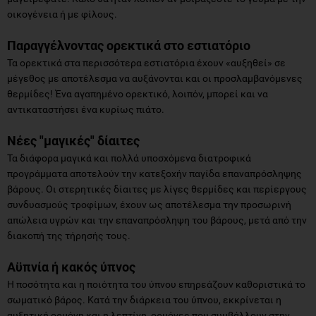
οικογένεια ή με φίλους.
Παραγγέλνοντας ορεκτικά στο εστιατόριο
Τα ορεκτικά στα περισσότερα εστιατόρια έχουν «αυξηθεί» σε
μέγεθος με αποτέλεσμα να αυξάνονται και οι προσλαμβανόμενες
θερμίδες! Ένα αγαπημένο ορεκτικό, λοιπόν, μπορεί και να
αντικαταστήσει ένα κυρίως πιάτο.
Νέες "μαγικές" δίαιτες
Τα διάφορα μαγικά και πολλά υποσχόμενα διατροφικά
προγράμματα αποτελούν την κατεξοχήν παγίδα επαναπρόσληψης
βάρους. Οι στερητικές δίαιτες με λίγες θερμίδες και περίεργους
συνδυασμούς τροφίμων, έχουν ως αποτέλεσμα την προσωρινή
απώλεια υγρών και την επαναπρόσληψη του βάρους, μετά από την
διακοπή της τήρησής τους.
Αϋπνία ή κακός ύπνος
Η ποσότητα και η ποιότητα του ύπνου επηρεάζουν καθοριστικά το
σωματικό βάρος. Κατά την διάρκεια του ύπνου, εκκρίνεται η
αυξητική ορμόνη και η λεπτίνη, ορμόνες που συμβάλλουν στην