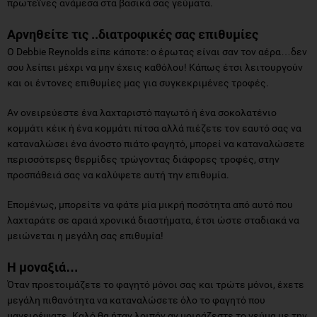
πρωτεΐνες ανάμεσα στα βασικά σας γεύματα.
Αρνηθείτε τις ..διατροφικές σας επιθυμίες
Ο Debbie Reynolds είπε κάποτε: ο έρωτας είναι σαν τον αέρα…δεν
σου λείπει μέχρι να μην έχεις καθόλου! Κάπως έτσι λειτουργούν
και οι έντονες επιθυμίες μας για συγκεκριμένες τροφές.
Αν ονειρεύεστε ένα λαχταριστό παγωτό ή ένα σοκολατένιο
κομμάτι κέικ ή ένα κομμάτι πίτσα αλλά πιέζετε τον εαυτό σας να
καταναλώσει ένα άνοστο πιάτο φαγητό, μπορεί να καταναλώσετε
περισσότερες θερμίδες τρώγοντας διάφορες τροφές, στην
προσπάθειά σας να καλύψετε αυτή την επιθυμία.
Επομένως, μπορείτε να φάτε μία μικρή ποσότητα από αυτό που
λαχταράτε σε αραιά χρονικά διαστήματα, έτσι ώστε σταδιακά να
μειώνεται η μεγάλη σας επιθυμία!
Η μοναξιά…
Όταν προετοιμάζετε το φαγητό μόνοι σας και τρώτε μόνοι, έχετε
μεγάλη πιθανότητα να καταναλώσετε όλο το φαγητό που
μαγειρέψατε. Καλό θα ήταν λοιπόν αν μοιράζεστε το γεύμα με την