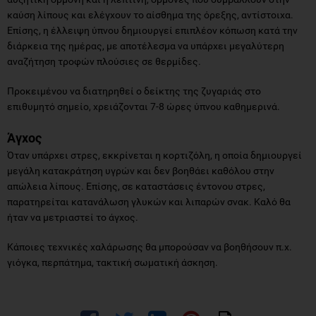
καύση λίπους και ελέγχουν το αίσθημα της όρεξης, αντίστοιχα.
Επίσης, η έλλειψη ύπνου δημιουργεί επιπλέον κόπωση κατά την
διάρκεια της ημέρας, με αποτέλεσμα να υπάρχει μεγαλύτερη
αναζήτηση τροφών πλούσιες σε θερμίδες.
Προκειμένου να διατηρηθεί ο δείκτης της ζυγαριάς στο
επιθυμητό σημείο, χρειάζονται 7-8 ώρες ύπνου καθημερινά.
Άγχος
Όταν υπάρχει στρες, εκκρίνεται η κορτιζόλη, η οποία δημιουργεί
μεγάλη κατακράτηση υγρών και δεν βοηθάει καθόλου στην
απώλεια λίπους. Επίσης, σε καταστάσεις έντονου στρες,
παρατηρείται κατανάλωση γλυκών και λιπαρών σνακ. Καλό θα
ήταν να μετριαστεί το άγχος.
Κάποιες τεχνικές χαλάρωσης θα μπορούσαν να βοηθήσουν π.χ.
γιόγκα, περπάτημα, τακτική σωματική άσκηση.