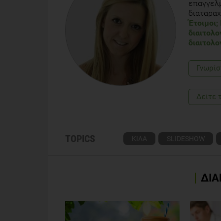
επαγγελμ
Hill JO, Wyatt HR., Peters JC. Energy Balance and O
διαταραχ
Έτοιμοι;
Hill JO, Wyatt HR., Phelan S., Wing RR.. The National
διαιτολο
epidemic? Journal of Nutrition Educ and Behav. 20
διαιτολο
Γνωρίσ
Δείτε 
TOPICS
ΚΙΛΑ
SLIDESHOW
ΔΙΑ