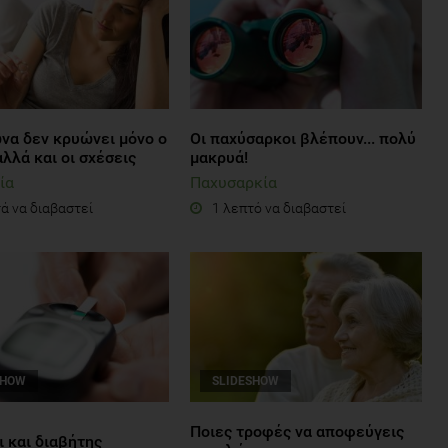
ώνα δεν κρυώνει μόνο ο
Οι παχύσαρκοι βλέπουν... πολύ
αλλά και οι σχέσεις
μακρυά!
ία
Παχυσαρκία
ά να διαβαστεί
1 λεπτό να διαβαστεί
SHOW
SLIDESHOW
Ποιες τροφές να αποφεύγεις
 και διαβήτης