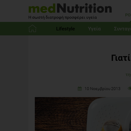
PO
Η σωστή διατροφή προσφέρει υγεία
Lifestyle
Υγεία
Συνταγ
Αρχική
Γιατ
τη
10 Νοεμβρίου 2013