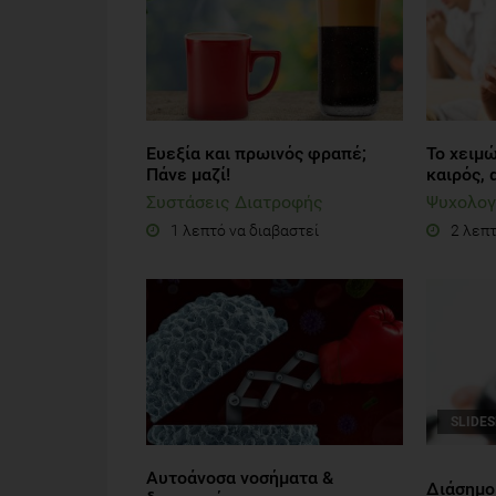
Ευεξία και πρωινός φραπέ;
Το χειμ
Πάνε μαζί!
καιρός, 
Συστάσεις Διατροφής
Ψυχολογ
1 λεπτό να διαβαστεί
2 λεπτ
SLIDE
Αυτοάνοσα νοσήματα &
Διάσημοι