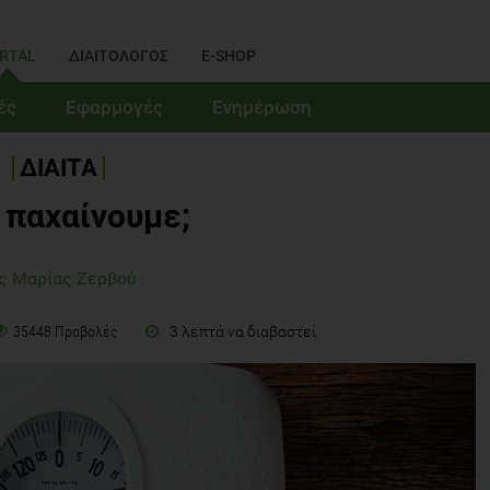
RTAL
ΔΙΑΙΤΟΛΟΓΟΣ
E-SHOP
ές
Εφαρμογές
Ενημέρωση
ΔΙΑΙΤΑ
ί παχαίνουμε;
ς Μαρίας Ζερβού
3 λεπτά να διαβαστεί
35448 Προβολές