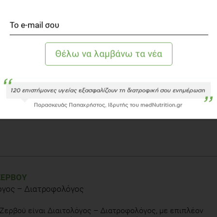
.Α. Υγιές Βάρος: Δεν είναι δίαιτα, είναι τρόπος ζωής
.html
ΖΕΡΒΟΎ
όγος – Διατροφολόγος
α. Online οδηγός για την ενεργειακή σορροπία και τον τρόπο
tegory/energy-balance
Ζερβού είναι Διαιτολόγος – Διατροφολόγος, με επιπλέον