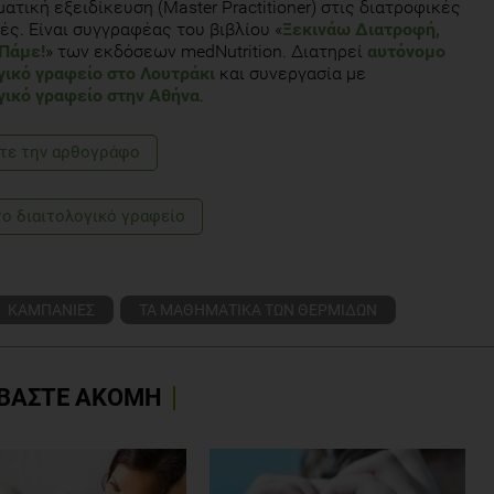
ατική εξειδίκευση (Master Practitioner) στις διατροφικές
besity. Circulation. 2012; 126: 126-132
ές. Είναι συγγραφέας του βιβλίου «
Ξεκινάω Διατροφή,
 Πάμε!
» των εκδόσεων medNutrition. Διατηρεί
αυτόνομο
 Weight Control Registry: is it useful in helping deal with our obesity
γικό γραφείο στο Λουτράκι
και συνεργασία με
05; 37: 206-210
γικό γραφείο στην Αθήνα
.
τε την αρθογράφο
το διαιτολογικό γραφείο
ΚΑΜΠΑΝΙΕΣ
ΤΑ ΜΑΘΗΜΑΤΙΚΑ ΤΩΝ ΘΕΡΜΙΔΩΝ
ΒΑΣΤΕ ΑΚΟΜΗ