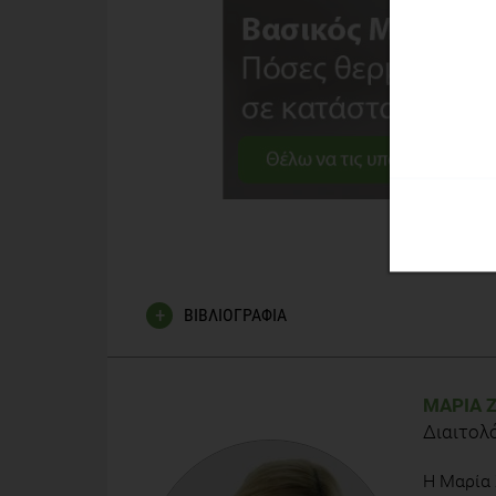
ΒΙΒΛΙΟΓΡΑΦΙΑ
Κέντρο Ελέγχου και Πρόληψης Νοσημάτων των Η.Π
http://www.cdc.gov/healthyweight/calories/index
ΜΑΡΊΑ 
Διαιτολ
Ευρωπαϊκό Συμβούλιο Πληροφοριών για τα Τρόφιμ
ζωής
https://www.eufic.org/en/healthy-living/ca
H Μαρία 