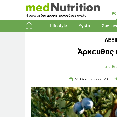
PO
Η σωστή διατροφή προσφέρει υγεία
Lifestyle
Υγεία
Συνταγ
Αρχική
ΛΕΞ
Άρκευθος 
της Ε
23 Οκτωβρίου 2023