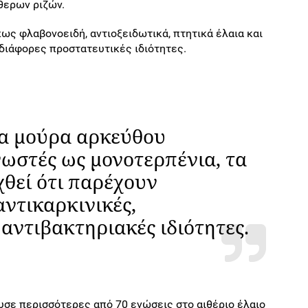
θερων ριζών.
ως φλαβονοειδή, αντιοξειδωτικά, πτητικά έλαια και
 διάφορες προστατευτικές ιδιότητες.
τα μούρα αρκεύθου
νωστές ως μονοτερπένια, τα
χθεί ότι παρέχουν
αντικαρκινικές,
 αντιβακτηριακές ιδιότητες.
υσε περισσότερες από 70 ενώσεις στο αιθέριο έλαιο