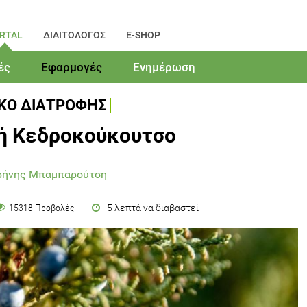
RTAL
ΔΙΑΙΤΟΛΟΓΟΣ
E-SHOP
ές
Εφαρμογές
Ενημέρωση
ΙΚΟ ΔΙΑΤΡΟΦΗΣ
ή Κεδροκούκουτσο
ιρήνης Μπαμπαρούτση
5 λεπτά να διαβαστεί
15318 Προβολές