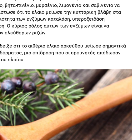
 βήτα-πινένιο, μυρσένιο, λιμονένιο και σαβινένιο να
στωσε ότι το έλαιο μείωσε την κυτταρική βλάβη στα
ριότητα των ενζύμων καταλάση, υπεροξειδάση
ση. Ο κύριος ρόλος αυτών των ενζύμων είναι να
ων ελεύθερων ριζών.
δειξε ότι το αιθέριο έλαιο αρκεύθου μείωσε σημαντικά
δέρματος, μια επίδραση που οι ερευνητές απέδωσαν
ου ελαίου.